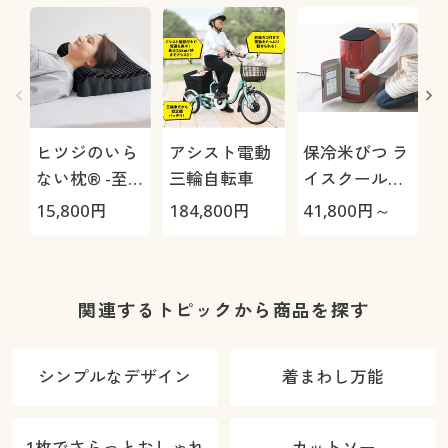
ヒツジのいら
アシスト電動
保冷米びつ ラ
ない枕® -至
三輪自転車
イスクール
極-
HRC-
15,800
円
184,800
円
41,800
円～
2
05S/HRC-10S
ア
関連するトピックから商品を探す
シンプルなデザイン
着まわし万能
1枚でさらっとおしゃれ
カットソー