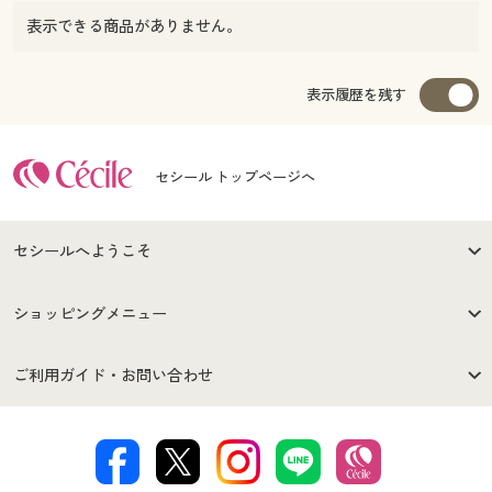
表示できる商品がありません。
表示履歴を残す
セシール トップページへ
セシールへようこそ
はじめての方へ
ご利用環境について
ショッピングメニュー
セシールご利用規約
プライバシーポリシー
商品カテゴリ
バーゲンセール
ご利用ガイド・お問い合わせ
特定商取引法に基づく表示
古物営業法に基づく表示
カタログ・チラシからのご注
デジタルカタログ
ご注文は
お届けは
文
著作権・商標について
会社案内
交換・返品は
お支払は