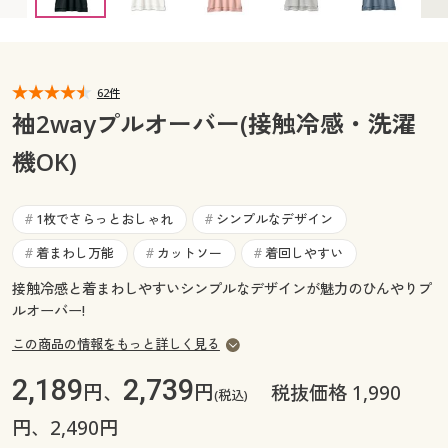
カタログ無料プレゼント
マイページ
会員メニュー
閲覧履歴
62件
マイページ
袖2wayプルオーバー(接触冷感・洗濯
お気に入り
機OK)
閲覧履歴
サポート
お気に入り
1枚でさらっとおしゃれ
シンプルなデザイン
#
#
ご利用ガイド
着まわし万能
カットソー
着回しやすい
#
#
#
サポート
接触冷感と着まわしやすいシンプルなデザインが魅力のひんやりプ
よくある質問とお問い合わせ
ご利用ガイド
ルオーバー!
この商品の情報をもっと詳しく見る
よくある質問とお問い合わせ
2,189
2,739
円、
円
税抜価格 1,990
(税込)
円、2,490円