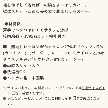
袖を伸ばして着れば二の腕をすっきりカバー。
裾はスリットと後ろ長め丈で腰まわりをカバー。
-素材特徴-
薄手でベタつきにくくサラッと涼感!
接触冷感・UV95%カット機能付き
■［無地］レーヨン66%ナイロン27%ポリウレタン7%
(カットソー) ［ボーダー］レーヨン61%ナイロン22%ポ
リエステル9%ポリウレタン8%(カットソー)
●両脇スリット入り
●洗濯機OK
●ベトナム製・中国製
※ サイズの測り方、衣料品のヌード寸法については
共通サイズガイ
ド
をご確認ください。
※ 返品などサービスについては
ご利用ガイド
をご確認くださ
い。