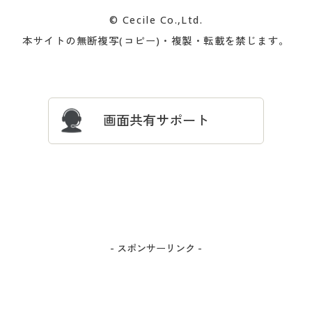
カタログ無料プレゼント
特集一覧
© Cecile Co.,Ltd.
会員登録・お客様情報変更に
お客様番号・パスワードをお
本サイトの無断複写(コピー)・複製・転載を禁じます。
プレゼント＆キャンペーン
サイトマップ
ついて
忘れの場合
サイズガイド
よくある質問とお問い合わせ
画面共有サポート
- スポンサーリンク -