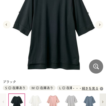
大きいサイズ
制服・スクールすべて
美容・健康・サプリメント
寝具・ベッド
制服・スクール
美容・健康通販すべて
家具・収納
キッチン・雑貨・日用品
バーゲン
大きいサイズ通販すべて
制服・学生服
カーテン・ラグ・ファブリック
大きいサイズ
制服・スクールすべて
美容・健康・サプリメント
寝具・ベッド
詳細検索
バーゲンセール
大きいサイズ レディース服
ジュニア・ティーンズ下着
バーゲン
大きいサイズ通販すべて
制服・学生服
カーテン・ラグ・ファブリック
商品カテゴリ一覧
シークレットセール
大きいサイズ レディース下着
詳細検索
バーゲンセール
大きいサイズ レディース服
ジュニア・ティーンズ下着
カタログ
大きいサイズ メンズ
商品カテゴリ一覧
シークレットセール
大きいサイズ レディース下着
カタログ・チラシからのご注文
カタログ
大きいサイズ 事務・制服
大きいサイズ メンズ
デジタルカタログ
カタログ・チラシからのご注文
ブラック
大きいサイズ 事務・制服
S ◎ 在庫あり
M ◎ 在庫あり
L ◎ 在庫あり
続きを見る
カタログ無料プレゼント
デジタルカタログ
LL ◎ 在庫あり
3L ◎ 在庫あり
会員メニュー