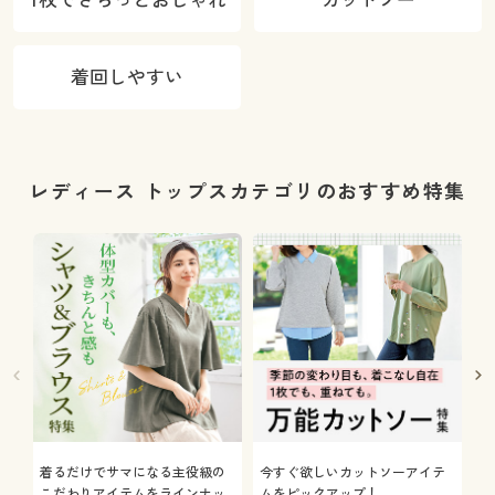
着回しやすい
レディース トップスカテゴリのおすすめ特集
着るだけでサマになる主役級の
今すぐ欲しいカットソーアイテ
着
こだわりアイテムをラインナッ
ムをピックアップ！
日