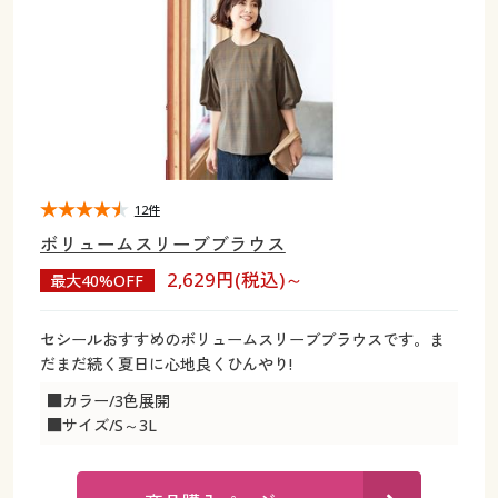
大きいサイズ
制服・スクールすべて
美容・健康・サプリメント
寝具・ベッド
制服・スクール
美容・健康通販すべて
家具・収納
キッチン・雑貨・日用品
バーゲン
大きいサイズ通販すべて
制服・学生服
カーテン・ラグ・ファブリック
大きいサイズ
制服・スクールすべて
美容・健康・サプリメント
寝具・ベッド
詳細検索
バーゲンセール
大きいサイズ レディース服
ジュニア・ティーンズ下着
バーゲン
大きいサイズ通販すべて
制服・学生服
カーテン・ラグ・ファブリック
商品カテゴリ一覧
シークレットセール
大きいサイズ レディース下着
詳細検索
バーゲンセール
大きいサイズ レディース服
ジュニア・ティーンズ下着
12件
ボリュームスリーブブラウス
カタログ
大きいサイズ メンズ
商品カテゴリ一覧
シークレットセール
大きいサイズ レディース下着
2,629円(税込)～
最大40%OFF
カタログ・チラシからのご注文
カタログ
大きいサイズ 事務・制服
大きいサイズ メンズ
セシールおすすめのボリュームスリーブブラウスです。ま
だまだ続く夏日に心地良くひんやり!
デジタルカタログ
カタログ・チラシからのご注文
大きいサイズ 事務・制服
■カラー/3色展開
■サイズ/S～3L
カタログ無料プレゼント
デジタルカタログ
会員メニュー