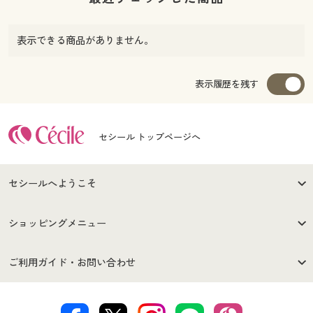
表示できる商品がありません。
表示履歴を残す
セシール トップページへ
セシールへようこそ
はじめての方へ
ご利用環境について
ショッピングメニュー
セシールご利用規約
プライバシーポリシー
商品カテゴリ
バーゲンセール
ご利用ガイド・お問い合わせ
特定商取引法に基づく表示
古物営業法に基づく表示
カタログ・チラシからのご注
デジタルカタログ
ご注文は
お届けは
文