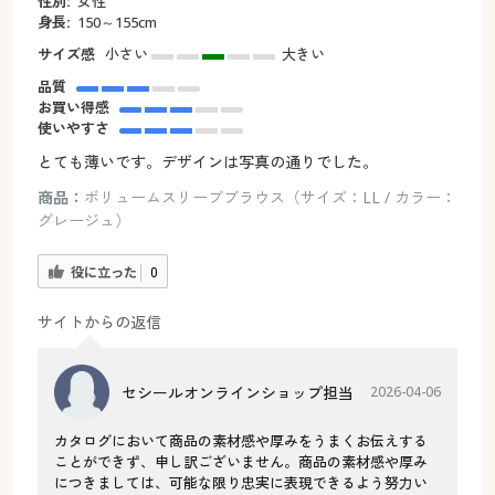
性別:
女性
身長:
150～155cm
サイズ感
小さい
大きい
品質
お買い得感
使いやすさ
とても薄いです。デザインは写真の通りでした。
商品：
ボリュームスリーブブラウス（サイズ：LL / カラー：
グレージュ）
役に立った
0
サイトからの返信
セシールオンラインショップ担当
2026-04-06
カタログにおいて商品の素材感や厚みをうまくお伝えする
ことができず、申し訳ございません。商品の素材感や厚み
につきましては、可能な限り忠実に表現できるよう努力い