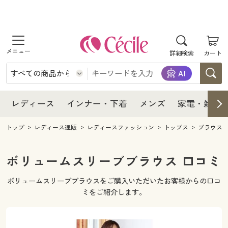
商品を探す
レディース
商品を探す
詳細検索
カート
インナー・下着
レディース通販すべて
レディース
メンズ
インナー・下着通販すべて
レディースファッション
インナー・下着
レディース通販すべて
レディース
インナー・下着
メンズ
家電・雑貨
家電・雑貨
メンズ通販すべて
女性下着
女性下着
メンズ
インナー・下着通販すべて
レディースファッション
トップ
レディース通販
レディースファッション
トップス
ブラウス
寝具・インテリア・家具
家電・雑貨すべて
メンズファッション
メンズ下着
家電・雑貨
メンズ通販すべて
女性下着
女性下着
ボリュームスリーブブラウス 口コミ
美容・健康
寝具・インテリア・家具通販すべて
家電
メンズ下着
ジュニア・ティーンズ下着
ボリュームスリーブブラウスをご購入いただいたお客様からの口コ
寝具・インテリア・家具
家電・雑貨すべて
メンズファッション
メンズ下着
ミをご紹介します。
制服・スクール
美容・健康通販すべて
家具・収納
キッチン・雑貨・日用品
美容・健康
寝具・インテリア・家具通販すべて
家電
メンズ下着
ジュニア・ティーンズ下着