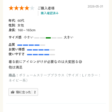
2026-05-31
ご購入者様
購入確認済み
年代:
60代
性別:
女性
身長:
160～165cm
サイズ感
小さい
大きい
品質
お買い得感
使いやすさ
着る前にアイロンがけが必要なのは大変困る😅
他は満足
商品：
ボリュームスリーブブラウス（サイズ：L / カラー：
ネイビー系）
役に立った
2