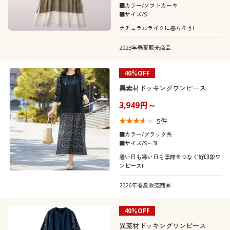
■カラー/ソフトカーキ
■サイズ/S
ナチュラルライクに暮らそう!
2023年春夏販売商品
40％OFF
異素材ドッキングワンピース
3,949円～
5
件
■カラー/ブラック系
■サイズ/S～3L
暑い日も寒い日も季節をつなぐ好印象ワ
ンピース!
2026年春夏販売商品
40％OFF
異素材ドッキングワンピース