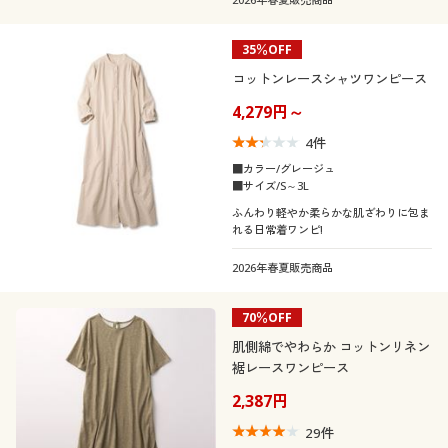
35％OFF
コットンレースシャツワンピース
4,279円～
4
件
■カラー/グレージュ
■サイズ/S～3L
ふんわり軽やか柔らかな肌ざわりに包ま
れる日常着ワンピ!
2026年春夏販売商品
70％OFF
肌側綿でやわらか コットンリネン
裾レースワンピース
2,387円
29
件