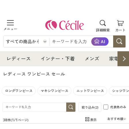
商品を探す
詳細検索
カート
レディース
インナー・下着
レディース通販すべて
レディース
インナー・下着
メンズ
家電・雑
メンズ
インナー・下着通販すべて
レディースファッション
レディース ワンピース
セール
家電・雑貨
メンズ通販すべて
女性下着
女性下着
ロングワンピース
マキシワンピース
ニットワンピース
シャツワ
寝具・インテリア・家具
家電・雑貨すべて
メンズファッション
メンズ下着
代表色のみ
絞り込み(
2
)
美容・健康
寝具・インテリア・家具通販すべて
家電
メンズ下着
ジュニア・ティーンズ下着
38
1
/
1
表示
件(
ページ)
在庫
在庫のある商品のみ表示