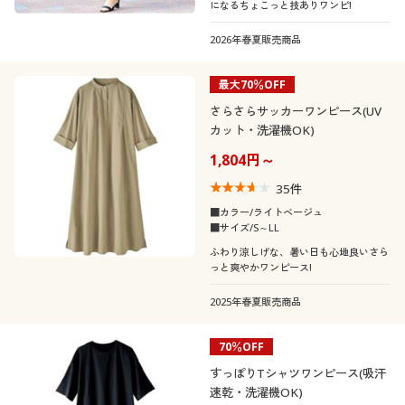
になるちょこっと技ありワンピ!
2026年春夏販売商品
最大70％OFF
さらさらサッカーワンピース(UV
カット・洗濯機OK)
1,804円～
35
件
■カラー/ライトベージュ
■サイズ/S～LL
ふわり涼しげな、暑い日も心地良いさら
っと爽やかワンピース!
2025年春夏販売商品
70％OFF
すっぽりTシャツワンピース(吸汗
速乾・洗濯機OK)