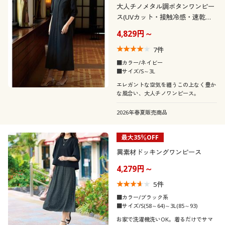
大人チノメタル調ボタンワンピー
ス(UVカット・接触冷感・速乾
閉じる
性・洗濯機OK)
4,829円～
7
件
■カラー/ネイビー
■サイズ/S～3L
エレガントな空気を纏うこの上なく豊か
な風合い、大人チノワンピース。
2026年春夏販売商品
最大35％OFF
異素材ドッキングワンピース
4,279円～
5
件
■カラー/ブラック系
■サイズ/S(58～64)～3L(85～93)
お家で洗濯機洗いOK。着るだけでサマ