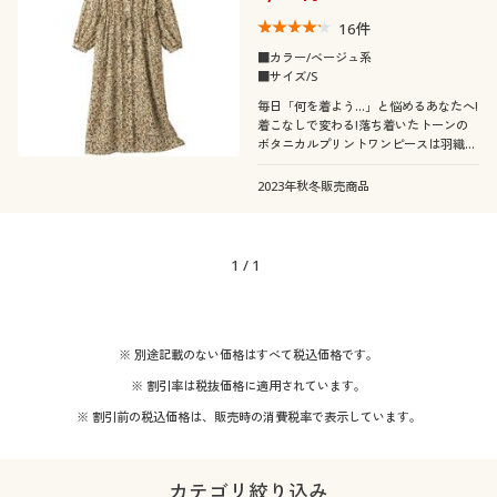
16
件
■カラー/ベージュ系
■サイズ/S
毎日「何を着よう…」と悩めるあなたへ!
着こなしで変わる!落ち着いたトーンの
ボタニカルプリントワンピースは羽織り
としても超優秀!
2023年秋冬販売商品
1
/
1
※ 別途記載のない価格はすべて税込価格です。
※ 割引率は税抜価格に適用されています。
※ 割引前の税込価格は、販売時の消費税率で表示しています。
カテゴリ絞り込み