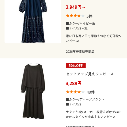
3,949円～
5
件
■カラー/ネイビー系
■サイズ/S～3L
暑い日も寒い日も季節をつなぐ好印象ワ
ンピース!
2026年春夏販売商品
50％OFF
セットアップ見えワンピース
3,289円
43
件
■カラー/ディープブラウン
■サイズ/S
サクッと3秒コーデ!一枚着るだけでお出
かけスタイルが完成するワンピース