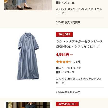
カタログ無料プレゼント
柄・デザイン
■サイズ/S～3L
で絞り込む
ふんわり!風を感じるやわらかなダブル
会員メニュー
ガーゼ!
襟・ネック
花柄
無地
2026年春夏販売商品
マイページ
素材
タートルネック
ハイネック
スリット
ストライプ
30％OFF
機能・特徴
閲覧履歴
コットン・綿100
ナイロン
ラクロンダブルガーゼワンピース
チェック
ボタニカル柄
(洗濯機OK・シワになりにくい)
シーン
ウォッシャブル(洗
お気に入り
吸汗速乾
ガーゼ
コーデュロイ
4,994円～
える)
テイスト
24
件
フォーマル
サポート
サテン
デニム
■カラー/ストライプ
ＵＶカット・紫外線
冷感・涼感
■サイズ/S～3L
着用感
対策
ナチュラル
ベーシック
ご利用ガイド
ふんわり!風を感じるやわらかなダブル
リネン・麻
レース
ガーゼ!
シーズン
レギュラー
ゆったり
よくある質問とお問い合わせ
2026年春夏販売商品
価格
夏
春
～
円
絞込
タイト
最大45％OFF