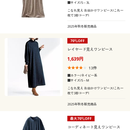
■サイズ/S～3L
こなれ見え お出かけワンピース!これ一
枚で3秒コーデ!
2025年秋冬販売商品
70％OFF
レイヤード見えワンピース
1,639円
13
件
■カラー/ネイビー系
■サイズ/S～M
こなれ見え お出かけワンピース!これ一
枚で3秒コーデ!
2025年秋冬販売商品
最大70％OFF
コーディネート見えワンピース