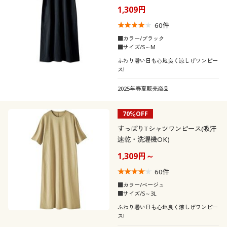
1,309円
60
件
■カラー/ブラック
■サイズ/S～M
ふわり暑い日も心地良く涼しげワンピー
ス!
2025年春夏販売商品
70％OFF
すっぽりTシャツワンピース(吸汗
速乾・洗濯機OK)
1,309円～
60
件
■カラー/ベージュ
■サイズ/S～3L
ふわり暑い日も心地良く涼しげワンピー
ス!