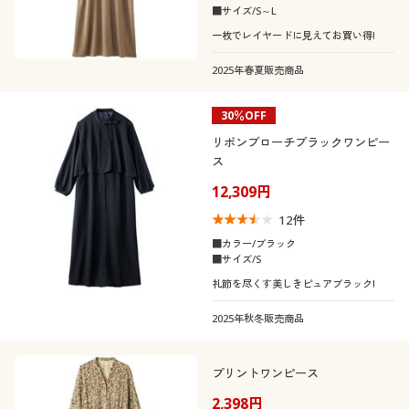
■サイズ/S～L
一枚でレイヤードに見えてお買い得!
2025年春夏販売商品
30％OFF
リボンブローチブラックワンピー
ス
12,309円
12
件
■カラー/ブラック
■サイズ/S
礼節を尽くす美しきピュアブラック!
2025年秋冬販売商品
プリントワンピース
2,398円