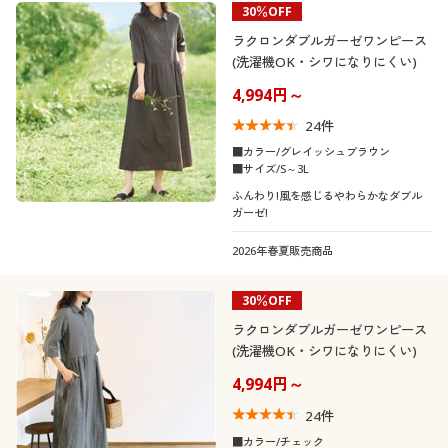
30％OFF
制服・スクール
美容・健康通販すべて
家具・収納
キッチン・雑貨・日用品
カテゴリ
ラクロンダブルガーゼワンピース
(洗濯機OK・シワになりにくい)
大きいサイズ
制服・スクールすべて
美容・健康・サプリメント
寝具・ベッド
4,994円～
24
件
バーゲン
大きいサイズ通販すべて
制服・学生服
カーテン・ラグ・ファブリック
■カラー/グレイッシュブラウン
口コミ
■サイズ/S～3L
(4〜4.9)
詳細検索
バーゲンセール
大きいサイズ レディース服
ジュニア・ティーンズ下着
ふんわり!風を感じるやわらかなダブル
ガーゼ!
(3〜3.9)
商品カテゴリ一覧
シークレットセール
大きいサイズ レディース下着
2026年春夏販売商品
(2〜2.9)
カタログ
30％OFF
大きいサイズ メンズ
レディースサ
S
M
L
LL
3L
イズ
ラクロンダブルガーゼワンピース
カタログ・チラシからのご注文
(洗濯機OK・シワになりにくい)
大きいサイズ 事務・制服
カラー
4,994円～
デジタルカタログ
24
件
■カラー/チェック
こだわり条件