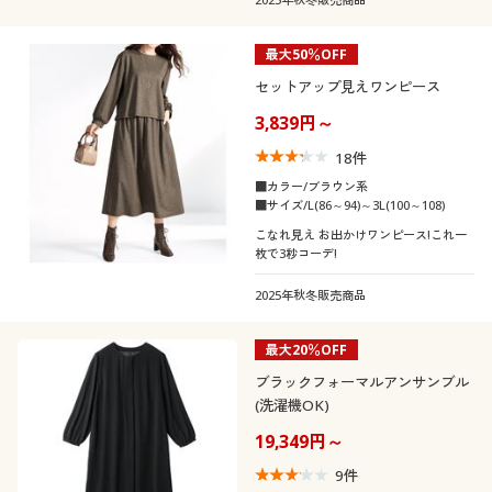
最大50％OFF
セットアップ見えワンピース
3,839円～
18
件
■カラー/ブラウン系
■サイズ/L(86～94)～3L(100～108)
こなれ見え お出かけワンピース!これ一
枚で3秒コーデ!
2025年秋冬販売商品
最大20％OFF
ブラックフォーマルアンサンブル
(洗濯機OK)
19,349円～
9
件