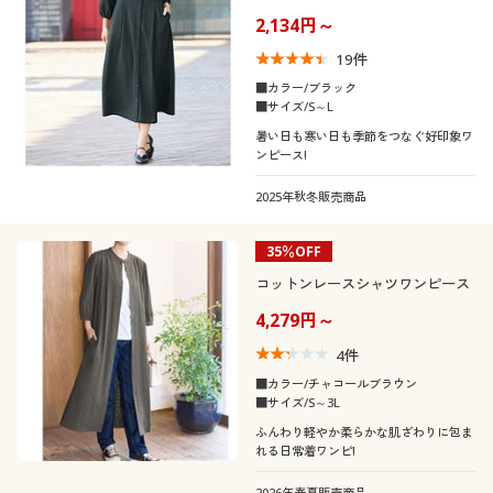
2,134円～
19
件
■カラー/ブラック
■サイズ/S～L
暑い日も寒い日も季節をつなぐ好印象ワ
ンピース!
2025年秋冬販売商品
35％OFF
コットンレースシャツワンピース
4,279円～
4
件
■カラー/チャコールブラウン
■サイズ/S～3L
ふんわり軽やか柔らかな肌ざわりに包ま
れる日常着ワンピ!
2026年春夏販売商品