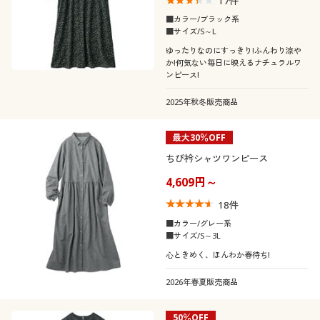
17
件
■カラー/ブラック系
■サイズ/S～L
ゆったりなのにすっきり!ふんわり涼や
か!何気ない毎日に映えるナチュラルワ
ンピース!
2025年秋冬販売商品
最大30％OFF
ちび衿シャツワンピース
4,609円～
18
件
■カラー/グレー系
■サイズ/S～3L
心ときめく、ほんわか春待ち!
2026年春夏販売商品
50％OFF