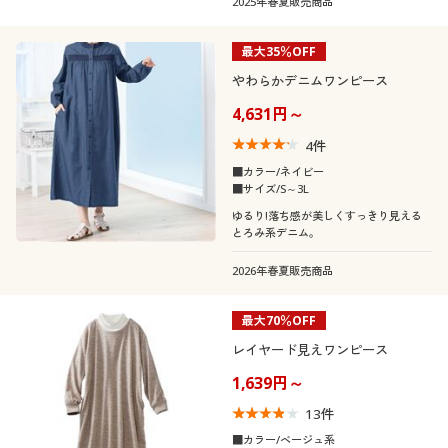
2025年春夏販売商品
最大35％OFF
やわらかデニムワンピース
4,631円～
4
件
■カラー/ネイビー
■サイズ/S～3L
ゆるり!落ち感が美しくすっきり見える
とろみ系デニム。
2026年春夏販売商品
最大70％OFF
レイヤード見えワンピース
1,639円～
13
件
■カラー/ベージュ系