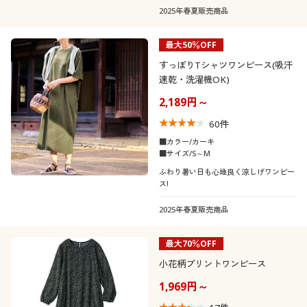
2025年春夏販売商品
最大50％OFF
すっぽりTシャツワンピース(吸汗
速乾・洗濯機OK)
2,189円～
60
件
■カラー/カーキ
■サイズ/S～M
ふわり暑い日も心地良く涼しげワンピー
ス!
2025年春夏販売商品
最大70％OFF
小花柄プリントワンピース
1,969円～