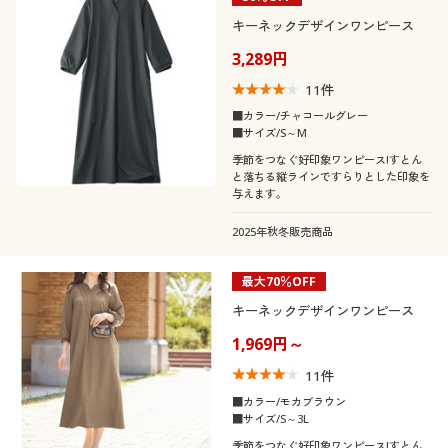
キーネックデザインワンピース
3,289円
11
件
■カラー/チャコールグレー
■サイズ/S～M
季節をつなぐ好印象ワンピース!すとん
と落ちる縦ラインですらりとした印象を
与えます。
2025年秋冬販売商品
最大70％OFF
キーネックデザインワンピース
1,969円～
11
件
■カラー/モカブラウン
■サイズ/S～3L
季節をつなぐ好印象ワンピース!すとん