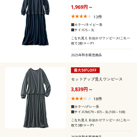
1,969円～
13
件
■カラー/ネイビー系
■サイズ/S～3L
こなれ見え お出かけワンピース!これ一
枚で3秒コーデ!
2025年秋冬販売商品
最大50％OFF
セットアップ見えワンピース
3,839円～
18
件
■カラー/グレー系
■サイズ/M(79～87)～3L(100～108)
こなれ見え お出かけワンピース!これ一
枚で3秒コーデ!
2025年秋冬販売商品