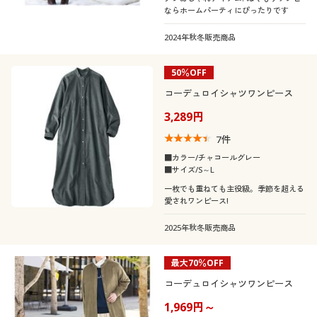
ならホームパーティにぴったりです
2024年秋冬販売商品
50％OFF
コーデュロイシャツワンピース
3,289円
7
件
■カラー/チャコールグレー
■サイズ/S～L
一枚でも重ねても主役級。季節を超える
愛されワンピース!
2025年秋冬販売商品
最大70％OFF
コーデュロイシャツワンピース
1,969円～