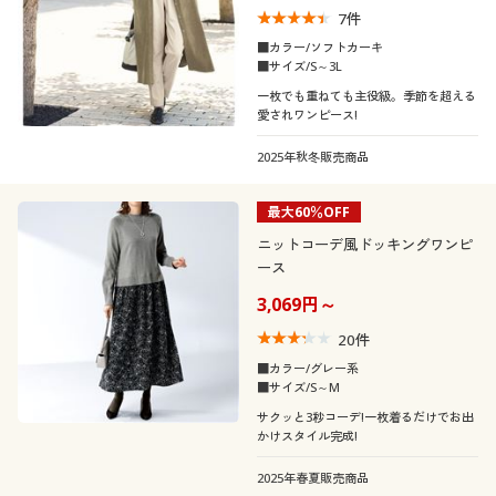
7
件
■カラー/ソフトカーキ
■サイズ/S～3L
一枚でも重ねても主役級。季節を超える
愛されワンピース!
2025年秋冬販売商品
最大60％OFF
ニットコーデ風ドッキングワンピ
ース
3,069円～
20
件
■カラー/グレー系
■サイズ/S～M
サクッと3秒コーデ!一枚着るだけでお出
かけスタイル完成!
2025年春夏販売商品