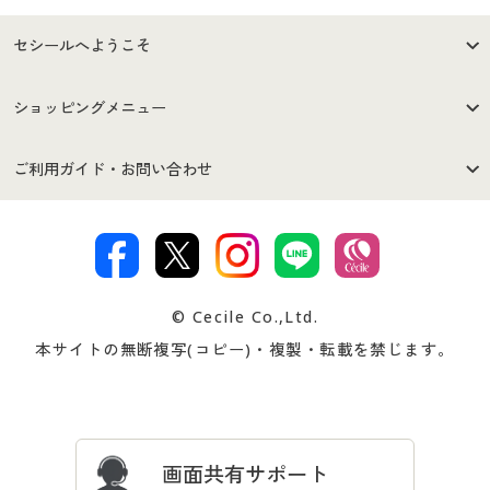
セシールへようこそ
はじめての方へ
ご利用環境について
ショッピングメニュー
セシールご利用規約
プライバシーポリシー
商品カテゴリ
バーゲンセール
ご利用ガイド・お問い合わせ
特定商取引法に基づく表示
古物営業法に基づく表示
カタログ・チラシからのご注
デジタルカタログ
ご注文は
お届けは
文
著作権・商標について
会社案内
交換・返品は
お支払は
カタログ無料プレゼント
特集一覧
© Cecile Co.,Ltd.
会員登録・お客様情報変更に
お客様番号・パスワードをお
本サイトの無断複写(コピー)・複製・転載を禁じます。
プレゼント＆キャンペーン
サイトマップ
ついて
忘れの場合
サイズガイド
よくある質問とお問い合わせ
画面共有サポート