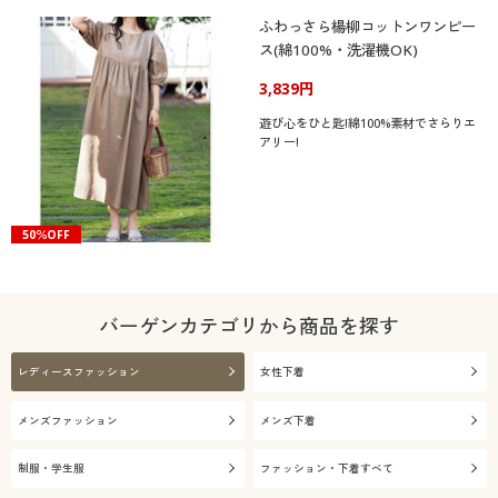
ふわっさら楊柳コットンワンピー
ス(綿100%・洗濯機OK)
3,839円
遊び心をひと匙!綿100%素材でさらりエ
アリー!
50％OFF
バーゲンカテゴリから商品を探す
レディースファッション
女性下着
メンズファッション
メンズ下着
制服・学生服
ファッション・下着すべて