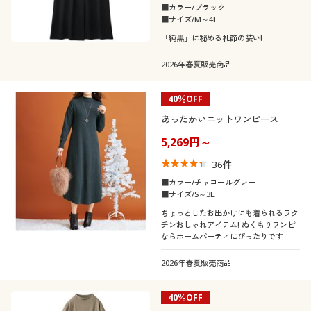
■カラー/ブラック
■サイズ/M～4L
「純黒」に秘める礼節の装い!
2026年春夏販売商品
40％OFF
あったかいニットワンピース
5,269円～
36
件
■カラー/チャコールグレー
■サイズ/S～3L
ちょっとしたお出かけにも着られるラク
チンおしゃれアイテム! ぬくもりワンピ
ならホームパーティにぴったりです
2026年春夏販売商品
40％OFF