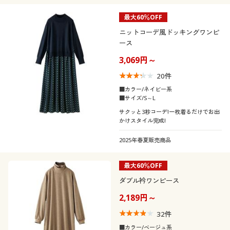
最大60％OFF
ニットコーデ風ドッキングワンピ
ース
3,069円～
20
件
■カラー/ネイビー系
■サイズ/S～L
サクッと3秒コーデ!一枚着るだけでお出
かけスタイル完成!
2025年春夏販売商品
最大60％OFF
ダブル衿ワンピース
2,189円～
32
件
■カラー/ベージュ系