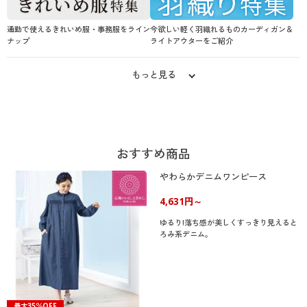
通勤で使えるきれいめ服・事務服をライン
今欲しい軽く羽織れるものカーディガン＆
ナップ
ライトアウターをご紹介
もっと見る
おすすめ商品
やわらかデニムワンピース
4,631円～
ゆるり!落ち感が美しくすっきり見えると
ろみ系デニム。
最大35％OFF