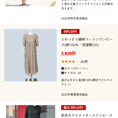
と落ちる縦ラインですらりとした印象を
与えます。
2025年秋冬販売商品
50％OFF
ふわっさら楊柳コットンワンピー
ス(綿100%・洗濯機OK)
3,839円
45
件
■カラー/グレージュ
■サイズ/S～M
遊び心をひと匙!綿100%素材でさらりエ
アリー!
2025年春夏販売商品
最大70％OFF
前あきウエストタックワンピース