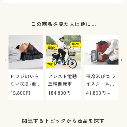
この商品を見た人は他に…
ヒツジのいら
アシスト電動
保冷米びつ ラ
ない枕® -至
三輪自転車
イスクール
極-
HRC-
15,800
円
184,800
円
41,800
円～
4
05S/HRC-10S
さ
関連するトピックから商品を探す