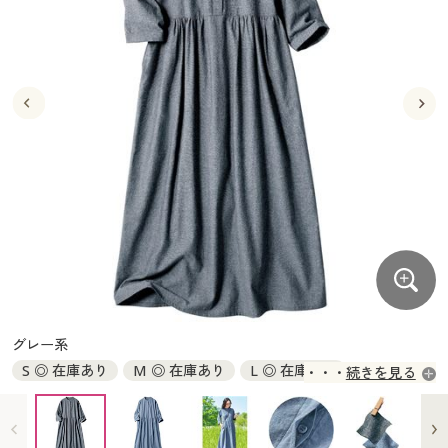
大きいサイズ
制服・スクールすべて
美容・健康・サプリメント
寝具・ベッド
制服・スクール
美容・健康通販すべて
家具・収納
キッチン・雑貨・日用品
バーゲン
大きいサイズ通販すべて
制服・学生服
カーテン・ラグ・ファブリック
大きいサイズ
制服・スクールすべて
美容・健康・サプリメント
寝具・ベッド
詳細検索
バーゲンセール
大きいサイズ レディース服
ジュニア・ティーンズ下着
バーゲン
大きいサイズ通販すべて
制服・学生服
カーテン・ラグ・ファブリック
商品カテゴリ一覧
シークレットセール
大きいサイズ レディース下着
詳細検索
バーゲンセール
大きいサイズ レディース服
ジュニア・ティーンズ下着
カタログ
大きいサイズ メンズ
商品カテゴリ一覧
シークレットセール
大きいサイズ レディース下着
カタログ・チラシからのご注文
カタログ
大きいサイズ 事務・制服
大きいサイズ メンズ
デジタルカタログ
カタログ・チラシからのご注文
グレー系
大きいサイズ 事務・制服
S ◎ 在庫あり
M ◎ 在庫あり
L ◎ 在庫あり
続きを見る
カタログ無料プレゼント
デジタルカタログ
LL ◎ 在庫あり
3L ◎ 在庫あり
会員メニュー