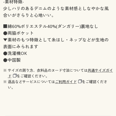
-素材特徴-
少しハリのあるデニムのような素材感としなやかな風
合いがさらりと心地いい。
■綿60%ポリエステル40%(ダンガリー)裏地なし
●両脇ポケット
▼素材のもつ特徴として糸はし・ネップなどが生地の
表面にみられます
●洗濯機OK
●中国製
※ サイズの測り方、衣料品のヌード寸法については
共通サイズガイ
ド
をご確認ください。
※ 返品などサービスについては
ご利用ガイド
をご確認くださ
い。