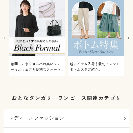
着回しのきくコスパの高いフォ
新アイテム入荷！最旬トレンド
通
ーマルウェアと便利なフォーマ
ボトムスをご紹介。
服
ル雑貨やインナーをご紹介しま
す。
おとなダンガリーワンピース関連カテゴリ
レディースファッション