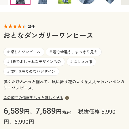
カタログ無料プレゼント
マイページ
会員メニュー
閲覧履歴
29件
マイページ
おとなダンガリーワンピース
お気に入り
閲覧履歴
楽ちんワンピース
着心地違う、すっきり見え
#
#
サポート
お気に入り
1枚でおしゃれなデザインもの
おしゃれ服
#
#
ご利用ガイド
流行り廃りのないデザイン
#
サポート
歩くたびふわっと揺れて、風に舞う花のような大人かわいいダンガ
よくある質問とお問い合わせ
リーワンピース。
ご利用ガイド
この商品の情報をもっと詳しく見る
よくある質問とお問い合わせ
6,589
7,689
円、
円
税抜価格 5,990
(税込)
円、6,990円