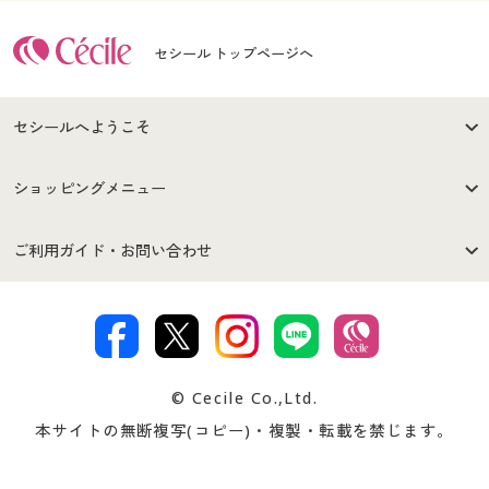
セシール トップページへ
セシールへようこそ
はじめての方へ
ご利用環境について
ショッピングメニュー
セシールご利用規約
プライバシーポリシー
商品カテゴリ
バーゲンセール
ご利用ガイド・お問い合わせ
特定商取引法に基づく表示
古物営業法に基づく表示
カタログ・チラシからのご注
デジタルカタログ
ご注文は
お届けは
文
著作権・商標について
会社案内
交換・返品は
お支払は
カタログ無料プレゼント
特集一覧
© Cecile Co.,Ltd.
会員登録・お客様情報変更に
お客様番号・パスワードをお
本サイトの無断複写(コピー)・複製・転載を禁じます。
プレゼント＆キャンペーン
サイトマップ
ついて
忘れの場合