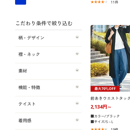
11
件
こだわり条件で絞り込む
柄・デザイン
襟・ネック
素材
機能・特徴
最大70％OFF
前あきウエストタッ
テイスト
2,134円～
■カラー/ブラック
着用感
■サイズ/S～L
19
件