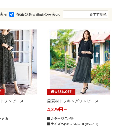
大きいサイズ 事務・制服
表示
在庫のある商品のみ表示
F
最大35％OFF
トワンピース
異素材ドッキングワンピース
4,279円～
ック系
■カラー/2色展開
■サイズ/S(58～64)～3L(85～93)