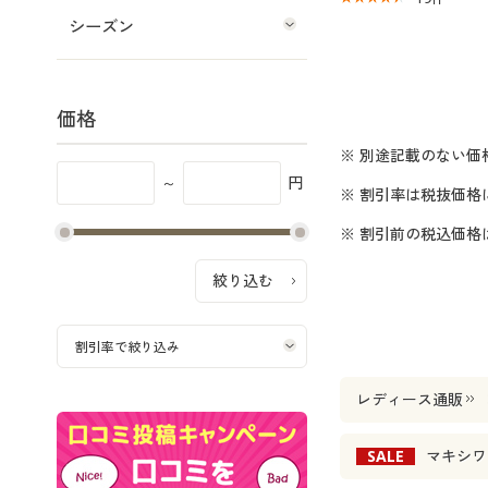
シーズン
価格
※ 別途記載のない価
～
円
※ 割引率は税抜価格
※ 割引前の税込価
レディース通販
SALE
マキシワ