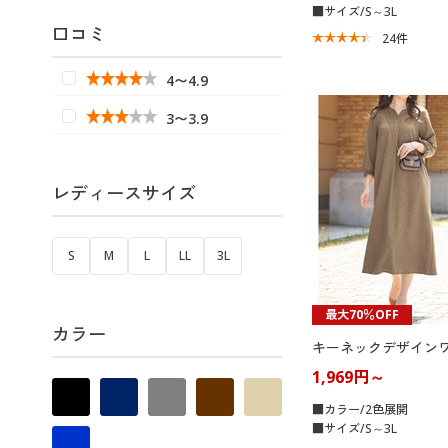
■サイズ/S～3L
口コミ
24
件
4〜4.9
3〜3.9
レディースサイズ
S
M
L
LL
3L
最大70％OFF
カラー
キーネックデザイン
1,969円～
■カラー/2色展開
■サイズ/S～3L