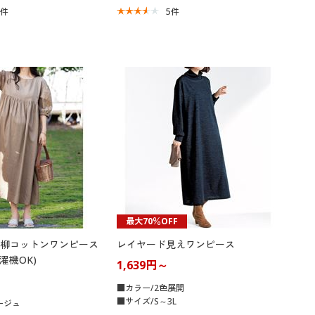
7
件
5
件
最大70％OFF
柳コットンワンピース
レイヤード見えワンピース
濯機OK)
1,639円～
■カラー/2色展開
■サイズ/S～3L
ージュ