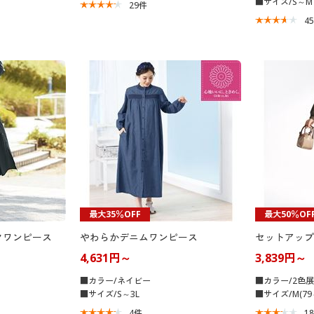
■サイズ/S～M
29
件
4
最大35％OFF
最大50％OF
クワンピース
やわらかデニムワンピース
セットアップ
4,631円～
3,839円～
■カラー/ネイビー
■カラー/2色
■サイズ/S～3L
■サイズ/M(79～
4
件
1