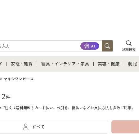
詳細検索
ズ
家電・雑貨
寝具・インテリア・家具
美容・健康
制服
て
ズ通販すべて
家電・雑貨すべて
寝具・インテリア・家具通販すべて
美容・健康通販すべ
制服
マキシワンピース
ズファッション
家電
家具・収納
美容・健康・サプリ
制服
12
件
のご注文は送料無料！カード払い、代引き、後払いなどお支払方法も多数ご用意。
ズ下着
キッチン・雑貨・日用品
寝具・ベッド
ジュ
着
カーテン・ラグ・ファブリック
すべて