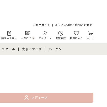
ご利用ガイド
よくある質問とお問い合わせ
商品カテゴリ
カタログ
マイページ
閲覧履歴
お気に入り
カート
カタログ・チラシからのご注文
・スクール
大きいサイズ
バーゲン
デジタルカタログ
て
・スクールすべて
大きいサイズ通販すべて
バーゲンセール
カタログ無料プレゼント
メント
・学生服
大きいサイズ レディース服
シークレットセール
ニア・ティーンズ下着
大きいサイズ レディース下着
大きいサイズ メンズ
レディース