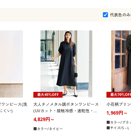
代表色のみ
最大45％OFF
最大70％OF
ワンピース(洗
大人チノメタル調ボタンワンピース
小花柄プリン
にくい)
(UVカット・接触冷感・速乾性・洗
1,969円～
濯機OK)
4,829円～
■カラー/ブラ
■サイズ/S～L
■カラー/ネイビー