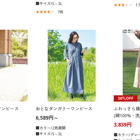
■サイズ/S～3L
1
7
件
50％OFF
ワンピース
おとなダンガリーワンピース
ふわっさら楊
(綿100%・洗
6,589円～
3,839円
■カラー/2色展開
■サイズ/S～3L
■カラー/グレ