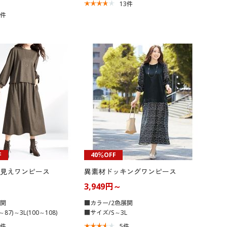
13
件
5
件
F
40％OFF
見えワンピース
異素材ドッキングワンピース
3,949円～
展開
■カラー/2色展開
87)～3L(100～108)
■サイズ/S～3L
8
件
5
件