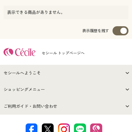
表示できる商品がありません。
表示履歴を残す
セシール トップページへ
セシールへようこそ
はじめての方へ
ご利用環境について
ショッピングメニュー
セシールご利用規約
プライバシーポリシー
商品カテゴリ
バーゲンセール
ご利用ガイド・お問い合わせ
特定商取引法に基づく表示
古物営業法に基づく表示
カタログ・チラシからのご注
デジタルカタログ
ご注文は
お届けは
文