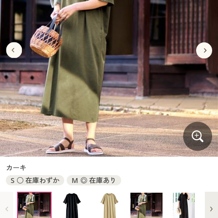
大きいサイズ
制服・スクールすべて
美容・健康・サプリメント
寝具・ベッド
制服・スクール
美容・健康通販すべて
家具・収納
キッチン・雑貨・日用品
バーゲン
大きいサイズ通販すべて
制服・学生服
カーテン・ラグ・ファブリック
大きいサイズ
制服・スクールすべて
美容・健康・サプリメント
寝具・ベッド
詳細検索
バーゲンセール
大きいサイズ レディース服
ジュニア・ティーンズ下着
バーゲン
大きいサイズ通販すべて
制服・学生服
カーテン・ラグ・ファブリック
商品カテゴリ一覧
シークレットセール
大きいサイズ レディース下着
詳細検索
バーゲンセール
大きいサイズ レディース服
ジュニア・ティーンズ下着
カタログ
大きいサイズ メンズ
商品カテゴリ一覧
シークレットセール
大きいサイズ レディース下着
カタログ・チラシからのご注文
カタログ
大きいサイズ 事務・制服
大きいサイズ メンズ
デジタルカタログ
カタログ・チラシからのご注文
カーキ
大きいサイズ 事務・制服
S ○ 在庫わずか
M ◎ 在庫あり
カタログ無料プレゼント
デジタルカタログ
会員メニュー