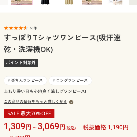
カタログ無料プレゼント
マイページ
会員メニュー
閲覧履歴
60件
マイページ
すっぽりTシャツワンピース(吸汗速
お気に入り
乾・洗濯機OK)
閲覧履歴
サポート
ポイント対象外
お気に入り
ご利用ガイド
サポート
楽ちんワンピース
ロングワンピース
#
#
よくある質問とお問い合わせ
ふわり暑い日も心地良く涼しげワンピース!
ご利用ガイド
この商品の情報をもっと詳しく見る
よくある質問とお問い合わせ
SALE 最大70%OFF
1,309
3,069
円～
円
税抜価格 1,190円
(税込)