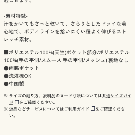
過ごせます。
-素材特徴-
汗をかいてもさっと乾いて、さらりとしたドライな着
心地で、ボディラインを拾いにくい程よく伸びるスト
レッチ素材。
■ポリエステル100%(天竺)ポケット部分/ポリエステル
100%(手の平側/スムース 手の甲側/メッシュ) 裏地なし
●両脇ポケット
●洗濯機OK
●中国製
※ サイズの測り方、衣料品のヌード寸法については
共通サイズガイ
ド
をご確認ください。
※ 返品などサービスについては
ご利用ガイド
をご確認くださ
い。