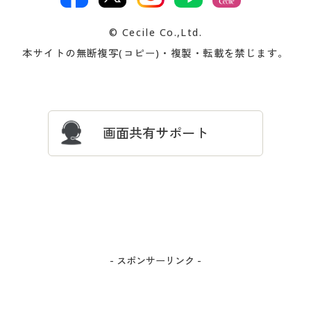
著作権・商標について
会社案内
交換・返品は
お支払は
カタログ無料プレゼント
特集一覧
© Cecile Co.,Ltd.
会員登録・お客様情報変更に
お客様番号・パスワードをお
本サイトの無断複写(コピー)・複製・転載を禁じます。
プレゼント＆キャンペーン
サイトマップ
ついて
忘れの場合
サイズガイド
よくある質問とお問い合わせ
画面共有サポート
- スポンサーリンク -