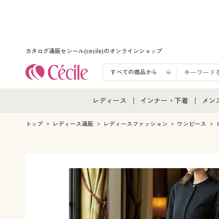
カタログ通販セシール(cecile)のオンラインショップ
レディース
インナー・下着
メン
レディース通販すべて
インナー・下着通販すべ
メン
トップ
レディース通販
レディースファッション
ワンピース
レディースファッション
女性下着
メン
女性下着
メンズ下着
メン
ジュニア・ティーンズ下