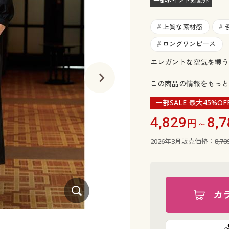
一部ポイント対象外
上質な素材感
#
#
ロングワンピース
#
エレガントな空気を纏う
この商品の情報をもっと
一部SALE 最大45%OF
4,829
8,7
円～
2026年3月販売価格：
8,7
カ
ネイビー コーディネート例