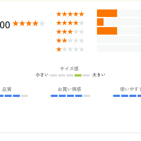
.00
サイズ感
小さい
大きい
品質
お買い得感
使いやす