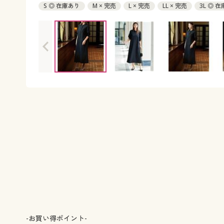
S ◎ 在庫あり
M × 完売
L × 完売
LL × 完売
3L ◎ 
-お買い得ポイント-