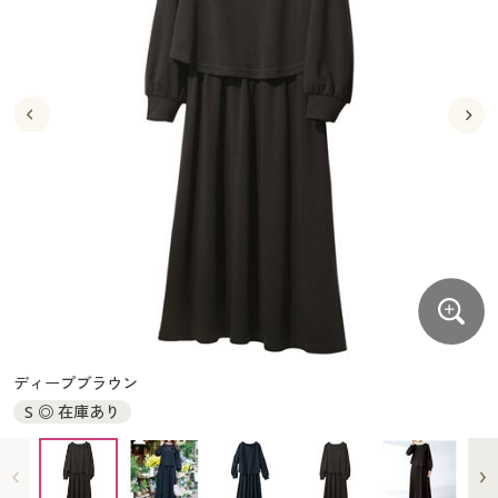
大きいサイズ
制服・スクールすべて
美容・健康・サプリメント
寝具・ベッド
制服・スクール
美容・健康通販すべて
家具・収納
キッチン・雑貨・日用品
バーゲン
大きいサイズ通販すべて
制服・学生服
カーテン・ラグ・ファブリック
大きいサイズ
制服・スクールすべて
美容・健康・サプリメント
寝具・ベッド
詳細検索
バーゲンセール
大きいサイズ レディース服
ジュニア・ティーンズ下着
バーゲン
大きいサイズ通販すべて
制服・学生服
カーテン・ラグ・ファブリック
商品カテゴリ一覧
シークレットセール
大きいサイズ レディース下着
詳細検索
バーゲンセール
大きいサイズ レディース服
ジュニア・ティーンズ下着
カタログ
大きいサイズ メンズ
商品カテゴリ一覧
シークレットセール
大きいサイズ レディース下着
カタログ・チラシからのご注文
カタログ
大きいサイズ 事務・制服
大きいサイズ メンズ
デジタルカタログ
カタログ・チラシからのご注文
ディープブラウン
大きいサイズ 事務・制服
S ◎ 在庫あり
カタログ無料プレゼント
デジタルカタログ
会員メニュー