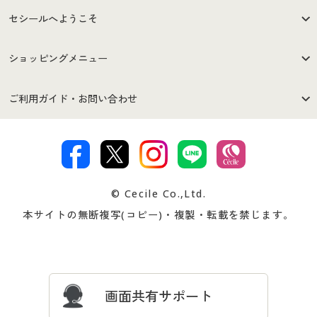
セシールへようこそ
はじめての方へ
ご利用環境について
ショッピングメニュー
セシールご利用規約
プライバシーポリシー
商品カテゴリ
バーゲンセール
ご利用ガイド・お問い合わせ
特定商取引法に基づく表示
古物営業法に基づく表示
カタログ・チラシからのご注
デジタルカタログ
ご注文は
お届けは
文
著作権・商標について
会社案内
交換・返品は
お支払は
カタログ無料プレゼント
特集一覧
© Cecile Co.,Ltd.
会員登録・お客様情報変更に
お客様番号・パスワードをお
本サイトの無断複写(コピー)・複製・転載を禁じます。
プレゼント＆キャンペーン
サイトマップ
ついて
忘れの場合
サイズガイド
よくある質問とお問い合わせ
画面共有サポート