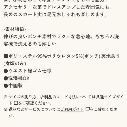
アクセサリー次第でドレスアップした雰囲気にも。
長めのスカート丈は足元おしゃれも楽しめます。
-素材特徴-
伸びの良いポンチ素材でラク～な着心地。もちろん洗
濯機で洗えるのも嬉しい!
■ポリエステル95%ポリウレタン5%(ポンチ) 裏地あり
(身頃のみ)
●ウエスト総ゴム仕様
●洗濯機OK
●中国製
※ サイズの測り方、衣料品のヌード寸法については
共通サイズガイ
ド
をご確認ください。
※ 返品などサービスについては
ご利用ガイド
をご確認くださ
い。