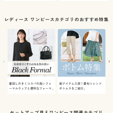
レディース ワンピースカテゴリのおすすめ特集
着回しのきくコスパの高いフォ
新アイテム入荷！最旬トレンド
通
ーマルウェアと便利なフォーマ
ボトムスをご紹介。
服
ル雑貨やインナーをご紹介しま
す。
セットアップ見えワンピース関連カテゴリ