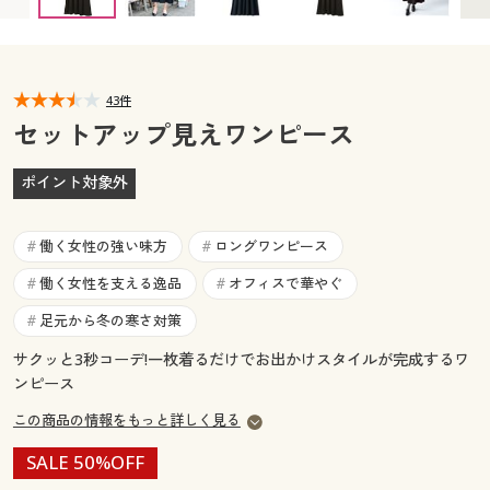
カタログ無料プレゼント
マイページ
会員メニュー
閲覧履歴
43件
マイページ
セットアップ見えワンピース
お気に入り
閲覧履歴
ポイント対象外
サポート
お気に入り
働く女性の強い味方
ロングワンピース
#
#
ご利用ガイド
サポート
働く女性を支える逸品
オフィスで華やぐ
#
#
足元から冬の寒さ対策
#
よくある質問とお問い合わせ
ご利用ガイド
サクッと3秒コーデ!一枚着るだけでお出かけスタイルが完成するワ
ンピース
よくある質問とお問い合わせ
この商品の情報をもっと詳しく見る
SALE 50%OFF