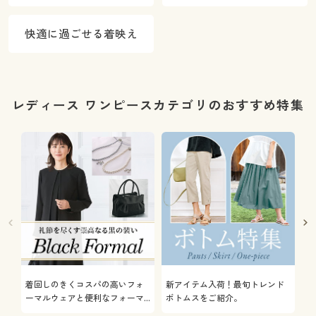
快適に過ごせる着映え
レディース ワンピースカテゴリのおすすめ特集
着回しのきくコスパの高いフォ
新アイテム入荷！最旬トレンド
通
ーマルウェアと便利なフォーマ
ボトムスをご紹介。
服
ル雑貨やインナーをご紹介しま