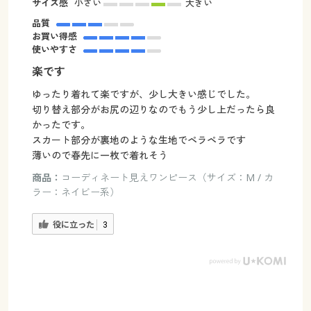
サイズ感
小さい
大きい
品質
お買い得感
使いやすさ
楽です
ゆったり着れて楽ですが、少し大きい感じでした。
切り替え部分がお尻の辺りなのでもう少し上だったら良
かったです。
スカート部分が裏地のような生地でペラペラです
薄いので春先に一枚で着れそう
商品：
コーディネート見えワンピース（サイズ：M / カ
ラー：ネイビー系）
役に立った
3