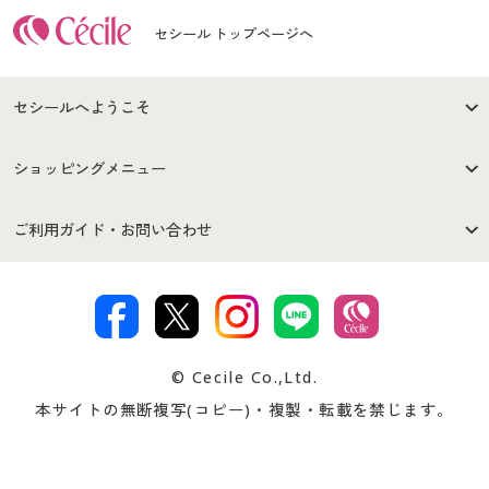
セシール トップページへ
セシールへようこそ
はじめての方へ
ご利用環境について
ショッピングメニュー
セシールご利用規約
プライバシーポリシー
商品カテゴリ
バーゲンセール
ご利用ガイド・お問い合わせ
特定商取引法に基づく表示
古物営業法に基づく表示
カタログ・チラシからのご注
デジタルカタログ
ご注文は
お届けは
文
著作権・商標について
会社案内
交換・返品は
お支払は
カタログ無料プレゼント
特集一覧
© Cecile Co.,Ltd.
会員登録・お客様情報変更に
お客様番号・パスワードをお
本サイトの無断複写(コピー)・複製・転載を禁じます。
プレゼント＆キャンペーン
サイトマップ
ついて
忘れの場合
サイズガイド
よくある質問とお問い合わせ