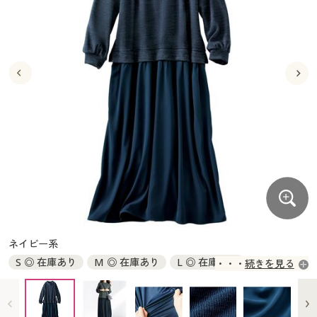
大きいサイズ
制服・スクールすべて
美容・健康・サプリメント
寝具・ベッド
制服・スクール
美容・健康通販すべて
家具・収納
キッチン・雑貨・日用品
バーゲン
大きいサイズ通販すべて
制服・学生服
カーテン・ラグ・ファブリック
大きいサイズ
制服・スクールすべて
美容・健康・サプリメント
寝具・ベッド
詳細検索
バーゲンセール
大きいサイズ レディース服
ジュニア・ティーンズ下着
バーゲン
大きいサイズ通販すべて
制服・学生服
カーテン・ラグ・ファブリック
商品カテゴリ一覧
シークレットセール
大きいサイズ レディース下着
詳細検索
バーゲンセール
大きいサイズ レディース服
ジュニア・ティーンズ下着
カタログ
大きいサイズ メンズ
商品カテゴリ一覧
シークレットセール
大きいサイズ レディース下着
カタログ・チラシからのご注文
カタログ
大きいサイズ 事務・制服
大きいサイズ メンズ
デジタルカタログ
カタログ・チラシからのご注文
ネイビー系
大きいサイズ 事務・制服
S ◎ 在庫あり
M ◎ 在庫あり
L ◎ 在庫あり
続きを見る
カタログ無料プレゼント
デジタルカタログ
LL ◎ 在庫あり
3L ◎ 在庫あり
会員メニュー