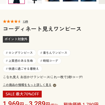
カタログ無料プレゼント
マイページ
会員メニュー
閲覧履歴
13件
マイページ
コーディネート見えワンピース
お気に入り
閲覧履歴
ポイント対象外
サポート
お気に入り
ロングワンピース
楽ちんワンピース
#
#
ご利用ガイド
サポート
上質感のある生地
時短コーデ
#
#
快適に過ごせる着映え
#
よくある質問とお問い合わせ
ご利用ガイド
こなれ見え お出かけワンピース!これ一枚で3秒コーデ!
この商品の情報をもっと詳しく見る
よくある質問とお問い合わせ
SALE 最大70%OFF
1,969
3,289
円～
円
税抜価格 1,790円
(税込)