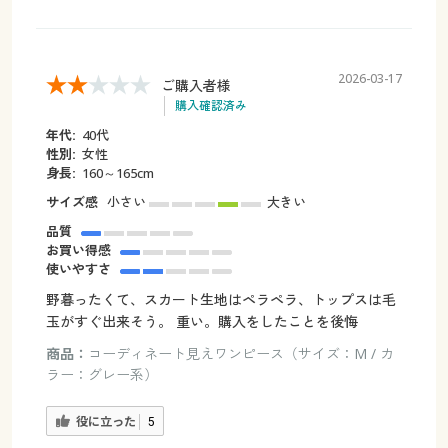
2026-03-17
ご購入者様
購入確認済み
年代:
40代
性別:
女性
身長:
160～165cm
サイズ感
小さい
大きい
品質
お買い得感
使いやすさ
野暮ったくて、スカート生地はペラペラ、トップスは毛
玉がすぐ出来そう。 重い。購入をしたことを後悔
商品：
コーディネート見えワンピース（サイズ：M / カ
ラー：グレー系）
役に立った
5