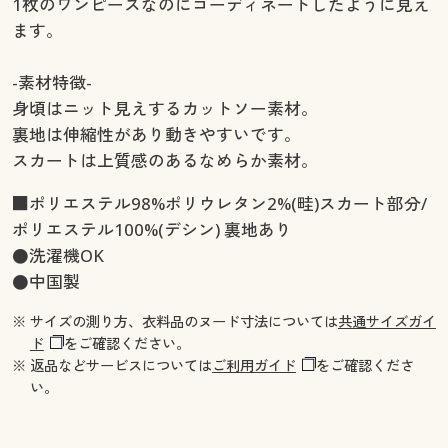
1枚のワンピースなのにコーディネートしたように見え
ます。
-素材特徴-
身頃はニット見えするカットソー素材。
裏地は伸縮性があり動きやすいです。
スカートは上質感のあるなめらか素材。
■ポリエステル98%ポリウレタン2%(畦)スカート部分/
ポリエステル100%(デシン) 裏地あり
●洗濯機OK
●中国製
※ サイズの測り方、衣料品のヌード寸法については
共通サイズガイ
ド
をご確認ください。
※ 返品などサービスについては
ご利用ガイド
をご確認くださ
い。