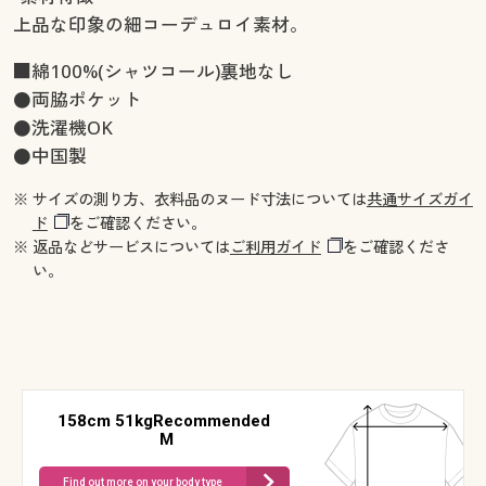
上品な印象の細コーデュロイ素材。
■綿100%(シャツコール)裏地なし
●両脇ポケット
●洗濯機OK
●中国製
※ サイズの測り方、衣料品のヌード寸法については
共通サイズガイ
ド
をご確認ください。
※ 返品などサービスについては
ご利用ガイド
をご確認くださ
い。
158cm 51kgRecommended
M
Find out more on your body type