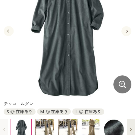
大きいサイズ
制服・スクールすべて
美容・健康・サプリメント
寝具・ベッド
制服・スクール
美容・健康通販すべて
家具・収納
キッチン・雑貨・日用品
バーゲン
大きいサイズ通販すべて
制服・学生服
カーテン・ラグ・ファブリック
大きいサイズ
制服・スクールすべて
美容・健康・サプリメント
寝具・ベッド
詳細検索
バーゲンセール
大きいサイズ レディース服
ジュニア・ティーンズ下着
バーゲン
大きいサイズ通販すべて
制服・学生服
カーテン・ラグ・ファブリック
商品カテゴリ一覧
シークレットセール
大きいサイズ レディース下着
詳細検索
バーゲンセール
大きいサイズ レディース服
ジュニア・ティーンズ下着
カタログ
大きいサイズ メンズ
商品カテゴリ一覧
シークレットセール
大きいサイズ レディース下着
カタログ・チラシからのご注文
カタログ
大きいサイズ 事務・制服
大きいサイズ メンズ
デジタルカタログ
カタログ・チラシからのご注文
チャコールグレー
大きいサイズ 事務・制服
S ◎ 在庫あり
M ◎ 在庫あり
L ◎ 在庫あり
カタログ無料プレゼント
デジタルカタログ
会員メニュー