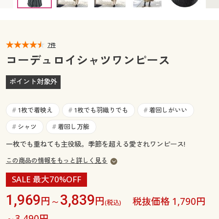
カタログ無料プレゼント
マイページ
会員メニュー
閲覧履歴
7件
マイページ
コーデュロイシャツワンピース
お気に入り
閲覧履歴
ポイント対象外
サポート
お気に入り
1枚で着映え
1枚でも羽織りでも
着回しがいい
#
#
#
ご利用ガイド
サポート
シャツ
着回し万能
#
#
一枚でも重ねても主役級。季節を超える愛されワンピース!
よくある質問とお問い合わせ
ご利用ガイド
この商品の情報をもっと詳しく見る
よくある質問とお問い合わせ
SALE 最大70%OFF
1,969
3,839
円～
円
税抜価格 1,790円
(税込)
～3,490円