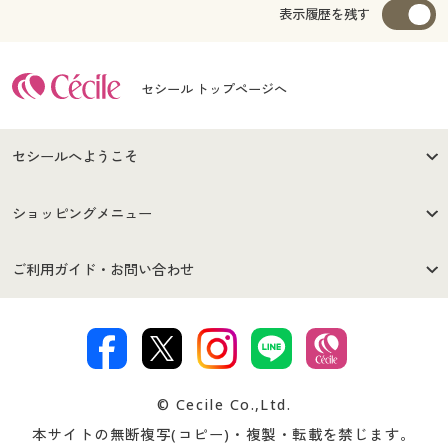
表示履歴を残す
セシール トップページへ
セシールへようこそ
はじめての方へ
ご利用環境について
ショッピングメニュー
セシールご利用規約
プライバシーポリシー
商品カテゴリ
バーゲンセール
ご利用ガイド・お問い合わせ
特定商取引法に基づく表示
古物営業法に基づく表示
カタログ・チラシからのご注
デジタルカタログ
ご注文は
お届けは
文
著作権・商標について
会社案内
交換・返品は
お支払は
カタログ無料プレゼント
特集一覧
© Cecile Co.,Ltd.
会員登録・お客様情報変更に
お客様番号・パスワードをお
本サイトの無断複写(コピー)・複製・転載を禁じます。
プレゼント＆キャンペーン
サイトマップ
ついて
忘れの場合