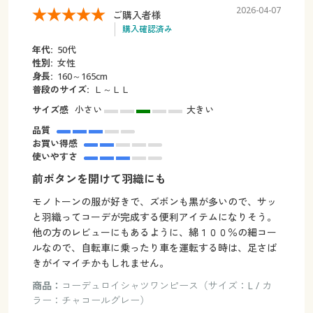
2026-04-07
ご購入者様
購入確認済み
年代:
50代
性別:
女性
身長:
160～165cm
普段のサイズ:
Ｌ～ＬＬ
サイズ感
小さい
大きい
品質
お買い得感
使いやすさ
前ボタンを開けて羽織にも
モノトーンの服が好きで、ズボンも黒が多いので、サッ
と羽織ってコーデが完成する便利アイテムになりそう。
他の方のレビューにもあるように、綿１００％の細コー
ルなので、自転車に乗ったり車を運転する時は、足さば
きがイマイチかもしれません。
商品：
コーデュロイシャツワンピース（サイズ：L / カ
ラー：チャコールグレー）