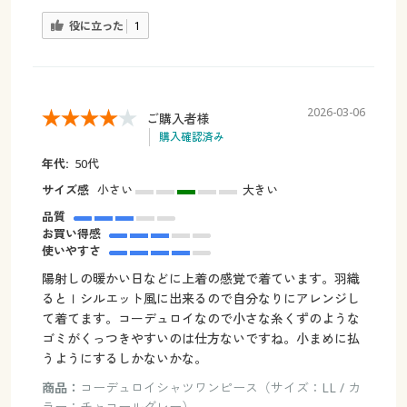
役に立った
1
2026-03-06
ご購入者様
購入確認済み
年代:
50代
サイズ感
小さい
大きい
品質
お買い得感
使いやすさ
陽射しの暖かい日などに上着の感覚で着ています。羽織
るとＩシルエット風に出来るので自分なりにアレンジし
て着てます。コーデュロイなので小さな糸くずのような
ゴミがくっつきやすいのは仕方ないですね。小まめに払
うようにするしかないかな。
商品：
コーデュロイシャツワンピース（サイズ：LL / カ
ラー：チャコールグレー）