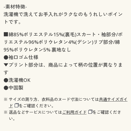
-素材特徴-
洗濯機で洗えてお手入れがラクなのもうれしいポイン
トです。
■綿85%ポリエステル15%(裏毛)スカート・袖部分/ポ
リエステル96%ポリウレタン4%(デシン)リブ部分/綿
95%ポリウレタン5% 裏地なし
●袖口ゴム仕様
▼プリント部分は、商品によって柄の位置が異なりま
す
●洗濯機OK
●中国製
※ サイズの測り方、衣料品のヌード寸法については
共通サイズガイ
ド
をご確認ください。
※ 返品などサービスについては
ご利用ガイド
をご確認くださ
い。