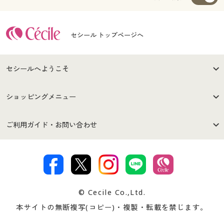
セシール トップページへ
セシールへようこそ
はじめての方へ
ご利用環境について
ショッピングメニュー
セシールご利用規約
プライバシーポリシー
商品カテゴリ
バーゲンセール
ご利用ガイド・お問い合わせ
特定商取引法に基づく表示
古物営業法に基づく表示
カタログ・チラシからのご注
デジタルカタログ
ご注文は
お届けは
文
著作権・商標について
会社案内
交換・返品は
お支払は
カタログ無料プレゼント
特集一覧
© Cecile Co.,Ltd.
会員登録・お客様情報変更に
お客様番号・パスワードをお
本サイトの無断複写(コピー)・複製・転載を禁じます。
プレゼント＆キャンペーン
サイトマップ
ついて
忘れの場合