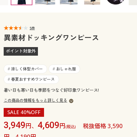
カタログ無料プレゼント
マイページ
会員メニュー
閲覧履歴
5件
マイページ
異素材ドッキングワンピース
お気に入り
閲覧履歴
ポイント対象外
サポート
お気に入り
涼しく体型カバー
おしゃれ服
#
#
ご利用ガイド
サポート
春夏おすすめワンピース
#
暑い日も寒い日も季節をつなぐ好印象ワンピース!
よくある質問とお問い合わせ
ご利用ガイド
この商品の情報をもっと詳しく見る
よくある質問とお問い合わせ
SALE 40%OFF
3,949
4,609
円、
円
税抜価格 3,590
(税込)
円、4,190円