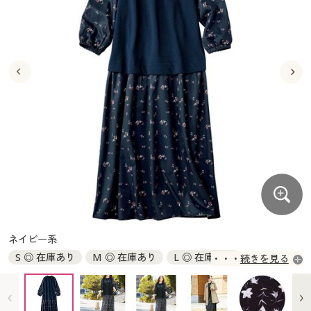
大きいサイズ
制服・スクールすべて
美容・健康・サプリメント
寝具・ベッド
制服・スクール
美容・健康通販すべて
家具・収納
キッチン・雑貨・日用品
バーゲン
大きいサイズ通販すべて
制服・学生服
カーテン・ラグ・ファブリック
大きいサイズ
制服・スクールすべて
美容・健康・サプリメント
寝具・ベッド
詳細検索
バーゲンセール
大きいサイズ レディース服
ジュニア・ティーンズ下着
バーゲン
大きいサイズ通販すべて
制服・学生服
カーテン・ラグ・ファブリック
商品カテゴリ一覧
シークレットセール
大きいサイズ レディース下着
詳細検索
バーゲンセール
大きいサイズ レディース服
ジュニア・ティーンズ下着
カタログ
大きいサイズ メンズ
商品カテゴリ一覧
シークレットセール
大きいサイズ レディース下着
カタログ・チラシからのご注文
カタログ
大きいサイズ 事務・制服
大きいサイズ メンズ
デジタルカタログ
カタログ・チラシからのご注文
ネイビー系
大きいサイズ 事務・制服
S ◎ 在庫あり
M ◎ 在庫あり
L ◎ 在庫あり
続きを見る
カタログ無料プレゼント
デジタルカタログ
LL ◎ 在庫あり
3L ◎ 在庫あり
会員メニュー