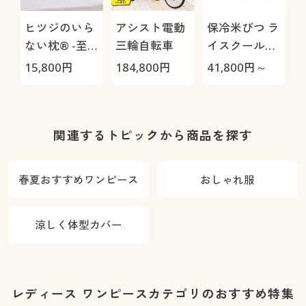
ヒツジのいら
アシスト電動
保冷米びつ ラ
ない枕® -至
三輪自転車
イスクール
極-
HRC-
15,800
円
184,800
円
41,800
円～
4
05S/HRC-10S
さ
関連するトピックから商品を探す
春夏おすすめワンピース
おしゃれ服
涼しく体型カバー
レディース ワンピースカテゴリのおすすめ特集