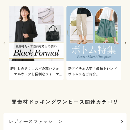
着回しのきくコスパの高いフォ
新アイテム入荷！最旬トレンド
通
ーマルウェアと便利なフォーマ
ボトムスをご紹介。
服
ル雑貨やインナーをご紹介しま
す。
異素材ドッキングワンピース関連カテゴリ
レディースファッション