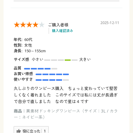
2025-12-11
ご購入者様
購入確認済み
年代:
60代
性別:
女性
身長:
150～155cm
サイズ感
小さい
大きい
品質
お買い得感
使いやすさ
久しぶりのワンピース購入 ちょっと変わっていて堅苦
しくなく着れました このサイズでは私には丈が長過ぎ
で自分で直しました なので星は４です
商品：
異素材ドッキングワンピース（サイズ：3L / カラ
ー：ネイビー系）
役に立った
1