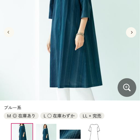
大きいサイズ
制服・スクールすべて
美容・健康・サプリメント
寝具・ベッド
制服・スクール
美容・健康通販すべて
家具・収納
キッチン・雑貨・日用品
バーゲン
大きいサイズ通販すべて
制服・学生服
カーテン・ラグ・ファブリック
大きいサイズ
制服・スクールすべて
美容・健康・サプリメント
寝具・ベッド
詳細検索
バーゲンセール
大きいサイズ レディース服
ジュニア・ティーンズ下着
バーゲン
大きいサイズ通販すべて
制服・学生服
カーテン・ラグ・ファブリック
商品カテゴリ一覧
シークレットセール
大きいサイズ レディース下着
詳細検索
バーゲンセール
大きいサイズ レディース服
ジュニア・ティーンズ下着
カタログ
大きいサイズ メンズ
商品カテゴリ一覧
シークレットセール
大きいサイズ レディース下着
カタログ・チラシからのご注文
カタログ
大きいサイズ 事務・制服
大きいサイズ メンズ
デジタルカタログ
カタログ・チラシからのご注文
ブルー系
大きいサイズ 事務・制服
M ◎ 在庫あり
L ○ 在庫わずか
LL × 完売
カタログ無料プレゼント
デジタルカタログ
会員メニュー