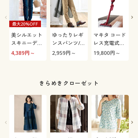
最大20%OFF
美シルエット
ゆったりレギ
マキタ コード
スキニーデニ
ンスパンツ/細
レス充電式ク
ムパンツ(洗濯
見えが叶うら
リーナー
4,389
円～
2,959
円～
19,800
円～
1
機OK)
くちんテーパ
CL115FDW
ード(ストレッ
チ・UVカッ
ト・速乾・洗
きらめきクローゼット
濯機OK)