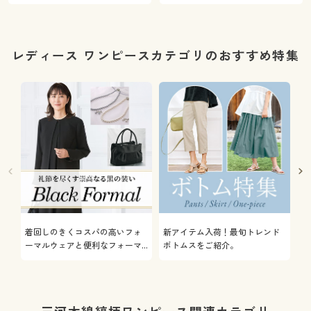
レディース ワンピースカテゴリのおすすめ特集
着回しのきくコスパの高いフォ
新アイテム入荷！最旬トレンド
通
ーマルウェアと便利なフォーマ
ボトムスをご紹介。
服
ル雑貨やインナーをご紹介しま
す。