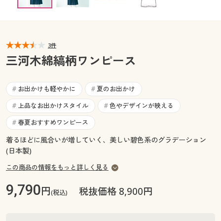
カタログ無料プレゼント
マイページ
会員メニュー
閲覧履歴
3件
マイページ
三河木綿縞柄ワンピース
お気に入り
閲覧履歴
お出かけも軽やかに
夏のお出かけ
#
#
サポート
お気に入り
上品なお出かけスタイル
色やデザインが映える
#
#
ご利用ガイド
春夏おすすめワンピース
#
サポート
着るほどに風合いが増していく、美しい碧色系のグラデーション
よくある質問とお問い合わせ
(日本製)
ご利用ガイド
この商品の情報をもっと詳しく見る
よくある質問とお問い合わせ
9,790
円
税抜価格 8,900円
(税込)