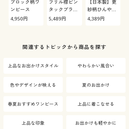
ブロック柄ワ
フリル襟ピン
【日本製】更
ンピース
タックブラウ
紗柄ひんやり
ス
プルオーバー
4,950
円
5,489
円
4,389
円
6
関連するトピックから商品を探す
上品なお出かけスタイル
やわらかい風合い
色やデザインが映える
夏のお出かけ
春夏おすすめワンピース
上品に着こなせる
上品な印象
お出かけも軽やかに