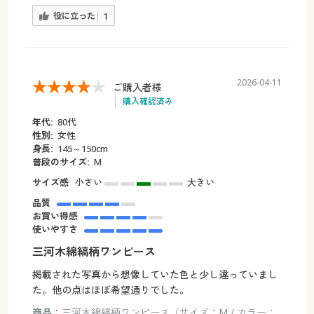
役に立った
1
2026-04-11
ご購入者様
購入確認済み
年代:
80代
性別:
女性
身長:
145～150cm
普段のサイズ:
M
サイズ感
小さい
大きい
品質
お買い得感
使いやすさ
三河木綿縞柄ワンピース
掲載された写真から想像していた色と少し違っていまし
た。他の点はほぼ希望通りでした。
商品：
三河木綿縞柄ワンピース（サイズ：M / カラー：