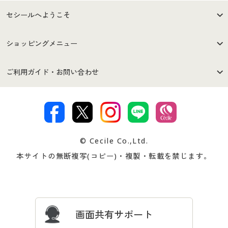
セシールへようこそ
はじめての方へ
ご利用環境について
ショッピングメニュー
セシールご利用規約
プライバシーポリシー
商品カテゴリ
バーゲンセール
ご利用ガイド・お問い合わせ
特定商取引法に基づく表示
古物営業法に基づく表示
カタログ・チラシからのご注
デジタルカタログ
ご注文は
お届けは
文
著作権・商標について
会社案内
交換・返品は
お支払は
カタログ無料プレゼント
特集一覧
© Cecile Co.,Ltd.
会員登録・お客様情報変更に
お客様番号・パスワードをお
本サイトの無断複写(コピー)・複製・転載を禁じます。
プレゼント＆キャンペーン
サイトマップ
ついて
忘れの場合
サイズガイド
よくある質問とお問い合わせ
画面共有サポート