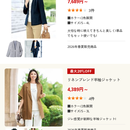
7,689円～
3
件
■カラー/2色展開
■サイズ/S～4L
大切な時に映えてきちんと美しく!単品
でもセット使いでも!
2026年春夏販売商品
最大20％OFF
リネンブレンド半袖ジャケット
4,389円～
4
件
■カラー/2色展開
■サイズ/S～3L
ジレ感覚が新鮮な半袖ジャケット!
2026年春夏販売商品