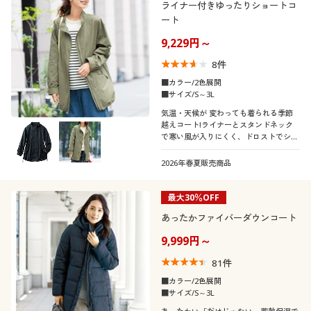
ライナー付きゆったりショートコ
ート
9,229円～
8
件
■カラー/2色展開
■サイズ/S～3L
気温・天候が 変わっても着られる季節
越えコート!ライナーとスタンドネック
で寒い風が入りにくく、ドロストでシル
エットを変えておしゃれを満喫できま
す。
2026年春夏販売商品
最大30％OFF
あったかファイバーダウンコート
9,999円～
81
件
■カラー/2色展開
■サイズ/S～3L