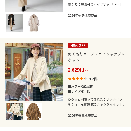
響きあう異素材のハイブリッドコート!
2024年秋冬販売商品
40％OFF
ぬくもりコーデュロイシャツジャ
ケット
2,629円～
12
件
■カラー/2色展開
■サイズ/S～3L
ゆるっと羽織ってあたたか♪シルエット
もきれいな新感覚のシャツジャケット。
2026年春夏販売商品