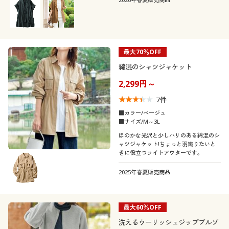
最大70％OFF
綿混のシャツジャケット
2,299円～
7
件
■カラー/ベージュ
■サイズ/M～3L
ほのかな光沢と少しハリのある綿混のシ
ャツジャケット!ちょっと羽織りたいと
きに役立つライトアウターです。
2025年春夏販売商品
最大60％OFF
洗えるウーリッシュジップブルゾ