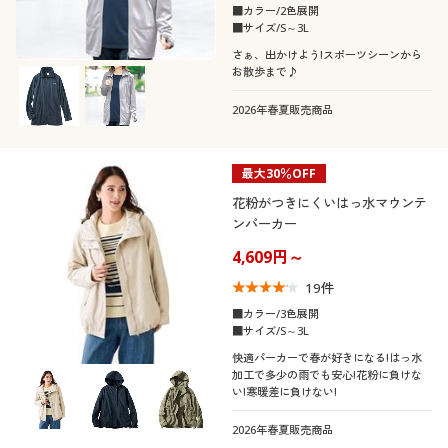
カタログ無料プレゼント
こだわり条件
■カラー/2色展開
柄・デザイン
で絞り込む
■サイズ/S～3L
会員メニュー
さぁ、出かけよう!スポーツシーンから
襟・ネック
無地
スリット
お散歩まで♪
マイページ
2026年春夏販売商品
袖
ノーカラー
レギュラーカラー
フリンジ
閲覧履歴
素材
長袖
ノースリーブ
最大30％OFF
ハイネック
花粉がつきにくいはっ水マウンテ
お気に入り
機能・特徴
ナイロン
コットン・綿100
ンパーカー
パフスリーブ
ラグランスリーブ
4,609円～
サポート
シーン
ウォッシャブル(洗
ＵＶカット・紫外線
ウール
デニム
える)
対策
19
件
ご利用ガイド
テイスト
フォーマル
スポーツ
■カラー/3色展開
■サイズ/S～3L
ガーゼ
フリース
ストレッチ
吸汗速乾
着用感
快適パーカーで春が好きになる!はっ水
カジュアル
ナチュラル
よくある質問とお問い合わせ
加工で多少の雨でも安心!花粉に負けな
い!寒暖差に負けない!
ツイード
ファー・エコファー
冷感・涼感
撥水
年代
レギュラー
ゆったり
ベーシック
フェミニン
2026年春夏販売商品