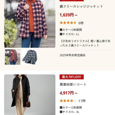
裏フリースシャツジャケット
1,639円～
9
件
■カラー/2色展開
■サイズ/S～LL
【ひあゆうオリジナル】軽い着心地であ
ったか♪裏フリースジャケット
2025年秋冬販売商品
最大70％OFF
異素材使いコート
4,917円～
17
件
■カラー/2色展開
■サイズ/S～3L