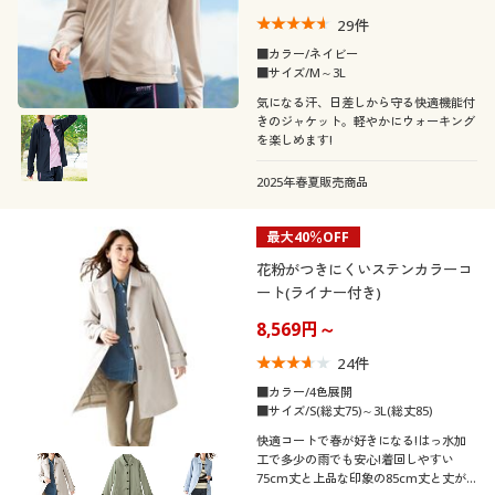
29
件
■カラー/ネイビー
■サイズ/M～3L
気になる汗、日差しから守る快適機能付
きのジャケット。軽やかにウォーキング
を楽しめます!
2025年春夏販売商品
最大40％OFF
花粉がつきにくいステンカラーコ
ート(ライナー付き)
8,569円～
24
件
■カラー/4色展開
■サイズ/S(総丈75)～3L(総丈85)
快適コートで春が好きになる!はっ水加
工で多少の雨でも安心!着回しやすい
75cm丈と上品な印象の85cm丈と丈が