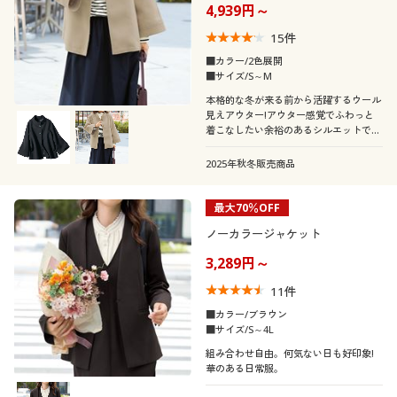
4,939円～
15
件
■カラー/2色展開
■サイズ/S～M
本格的な冬が来る前から活躍するウール
見えアウター!アウター感覚でふわっと
着こなしたい余裕のあるシルエットで
す。
2025年秋冬販売商品
最大70％OFF
ノーカラージャケット
3,289円～
11
件
■カラー/ブラウン
■サイズ/S～4L
組み合わせ自由。何気ない日も好印象!
華のある日常服。