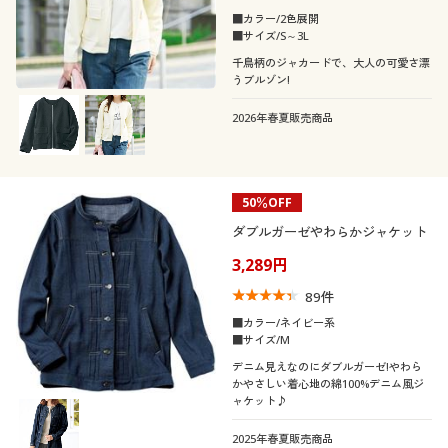
■カラー/2色展開
■サイズ/S～3L
千鳥柄のジャカードで、大人の可愛さ漂
うブルゾン!
2026年春夏販売商品
50％OFF
ダブルガーゼやわらかジャケット
3,289円
89
件
■カラー/ネイビー系
■サイズ/M
デニム見えなのにダブルガーゼ!やわら
かやさしい着心地の綿100%デニム風ジ
ャケット♪
2025年春夏販売商品