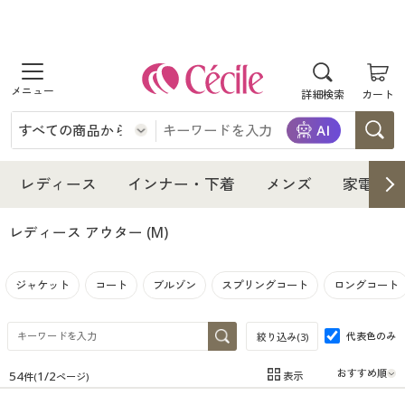
商品を探す
詳細検索
カート
レディース
インナー・下着
レディース通販すべて
レディース
インナー・下着
メンズ
家電・雑
メンズ
インナー・下着通販すべて
レディースファッション
レディース アウター
(M)
家電・雑貨
メンズ通販すべて
女性下着
女性下着
ジャケット
コート
ブルゾン
スプリングコート
ロングコート
寝具・インテリア・家具
家電・雑貨すべて
メンズファッション
メンズ下着
代表色のみ
絞り込み(
3
)
美容・健康
寝具・インテリア・家具通販すべて
家電
メンズ下着
ジュニア・ティーンズ下着
54
1
/
2
表示
件(
ページ)
在庫
在庫のある商品のみ表示