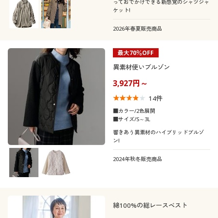
っておでかけできる新感覚のシャツジャ
ケット!
2026年春夏販売商品
最大70％OFF
異素材使いブルゾン
3,927円～
14
件
■カラー/2色展開
■サイズ/S～3L
響きあう異素材のハイブリッドブルゾ
ン!
2024年秋冬販売商品
綿100%の総レースベスト