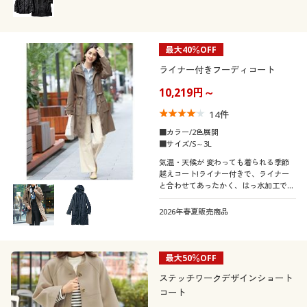
最大40％OFF
ライナー付きフーディコート
10,219円～
14
件
■カラー/2色展開
■サイズ/S～3L
気温・天候が 変わっても着られる季節
越えコート!ライナー付きで、ライナー
と合わせてあったかく、はっ水加工で天
候に左右されず安心です。真冬から春先
まで長く着用できるコートです。
2026年春夏販売商品
最大50％OFF
ステッチワークデザインショート
コート