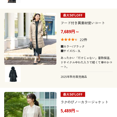
最大50％OFF
フード付き異素材使いコート
7,689円～
22
件
■カラー/ブラック
■サイズ/S～3L
あったかい「だけじゃない」蓄熱保温、
リサイクル中わた入りで軽くて華やかコ
ート。
2025年秋冬販売商品
最大50％OFF
ラクのびノーカラージャケット
5,489円～