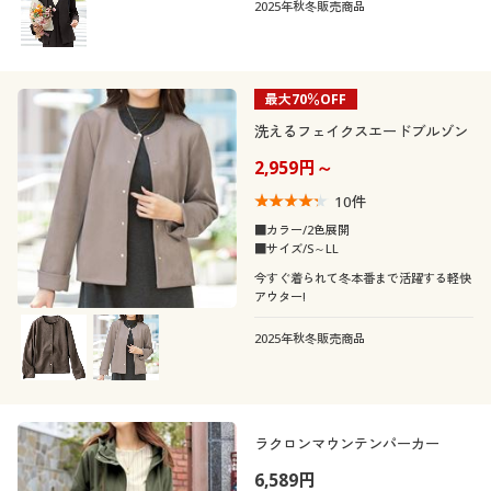
2025年秋冬販売商品
最大70％OFF
洗えるフェイクスエードブルゾン
2,959円～
10
件
■カラー/2色展開
■サイズ/S～LL
今すぐ着られて冬本番まで活躍する軽快
アウター!
2025年秋冬販売商品
ラクロンマウンテンパーカー
6,589円