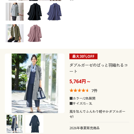
最大30％OFF
ダブルガーゼのぱっと羽織れるコ
ート
5,764円～
7
件
■カラー/2色展開
■サイズ/S～3L
風を包んでふんわり軽やかダブルガー
ゼ!
2026年春夏販売商品