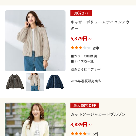
30％OFF
ギャザーボリュームナイロンアウ
ター
5,379円～
3
件
■カラー/3色展開
■サイズ/S～3L
風のようにエアリー!
2026年春夏販売商品
最大30％OFF
カットソージャカードブルゾン
3,839円～
6
件