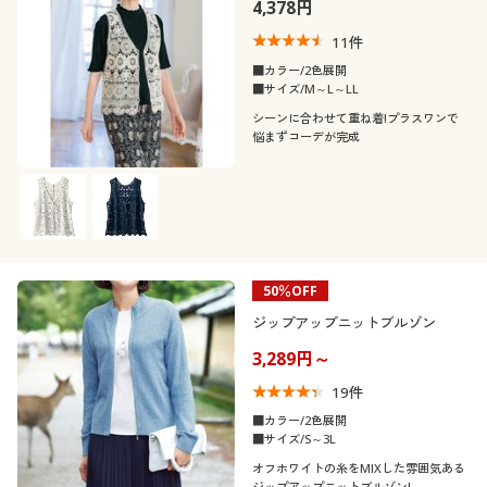
4,378円
11
件
■カラー/2色展開
■サイズ/M～L～LL
シーンに合わせて重ね着!プラスワンで
悩まずコーデが完成
50％OFF
ジップアップニットブルゾン
3,289円～
19
件
■カラー/2色展開
■サイズ/S～3L
オフホワイトの糸をMIXした雰囲気ある
ジップアップニットブルゾン!