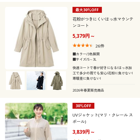
リネン・麻
コーデュロイ
シーズン
50代
60代
最大30％OFF
価格
花粉がつきにくいはっ水マウンテ
春
冬
～
円
絞込
スエード
レース
ンコート
5,379円～
夏
秋
26
件
■カラー/3色展開
解除する
■サイズ/S～3L
快適コートで春が好きになる!はっ水加
閉じる
工で多少の雨でも安心!花粉に負けない!
寒暖差に負けない!
2026年春夏販売商品
30％OFF
UVジャケット(マリ・クレール ス
ポール)
3,839円～