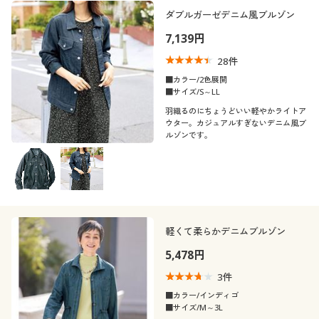
ダブルガーゼデニム風ブルゾン
7,139円
28
件
■カラー/2色展開
■サイズ/S～LL
羽織るのにちょうどいい軽やかライトア
ウター。カジュアルすぎないデニム風ブ
ルゾンです。
軽くて柔らかデニムブルゾン
5,478円
3
件
■カラー/インディゴ
■サイズ/M～3L