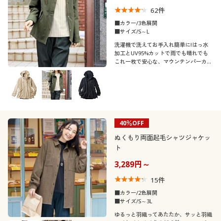
62
件
■カラー/3色展開
■サイズ/S～L
洗濯機で洗えてお手入れ簡単に!はっ水
加工とUV95%カットで雨でも晴れでも
これ一枚で安心な、マウンテンパーカ
ー!
40％OFF
ぬくもり両面起毛シャツジャケッ
ト
3,289円～
15
件
■カラー/2色展開
■サイズ/S～3L
ゆるっと羽織ってあたたか、サッと羽織