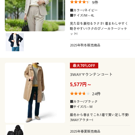
9
件
■カラー/ネイビー
■サイズ/M～4L
見た目を裏切るラクさ! 着まわしやすく
動きやすい!ラクのびノーカラージャケ
ット!
2025年秋冬販売商品
最大70％OFF
3WAYマウンテンコート
5,577円～
24
件
■カラー/ブラック
■サイズ/S～M
厳冬から春までこれ1着で買い足し不要!
3WAYアウター!
2025年春夏販売商品