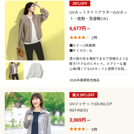
20％OFF
制服・スクール
美容・健康通販すべて
家具・収納
キッチン・雑貨・日用品
カテゴリ
UVカットライトアウター(UVカッ
ト・遮熱・洗濯機OK)
大きいサイズ
制服・スクールすべて
美容・健康・サプリメント
寝具・ベッド
6,677円～
2
件
バーゲン
大きいサイズ通販すべて
制服・学生服
カーテン・ラグ・ファブリック
■カラー/2色展開
口コミ
■サイズ/S～3L
(4〜4.9)
詳細検索
バーゲンセール
大きいサイズ レディース服
ジュニア・ティーンズ下着
透け感のある素材でまるで羽根のような
軽さ!ラクなのにキレイ。エアリーな着
(3〜3.9)
心地!薄くてもUVカットと遮熱でお肌を
商品カテゴリ一覧
シークレットセール
大きいサイズ レディース下着
守ってくれる暑い日に適したアウターで
す。
レディースサ
2026年春夏販売商品
S
M
L
LL
3L
4L
イズ
カタログ
大きいサイズ メンズ
最大30％OFF
カラー
カタログ・チラシからのご注文
UVジャケット(DUNLOP
大きいサイズ 事務・制服
REFINED)
デジタルカタログ
3,069円～
9
件