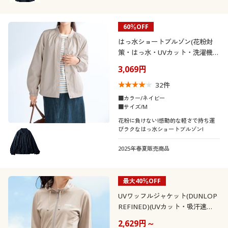
60％OFF
はっ水ショートブルゾン(花粉対
策・はっ水・UVカット・洗濯機
OK)
3,069円
32
件
■カラー/ネイビー
■サイズ/M
花粉に負けない!感動的な軽さで持ち運
びラクなはっ水ショートブルゾン!
2025年春夏販売商品
最大40％OFF
UVワッフルジャケット(DUNLOP
REFINED)(UVカット・吸汗速
乾・洗濯機OK)
2,629円～