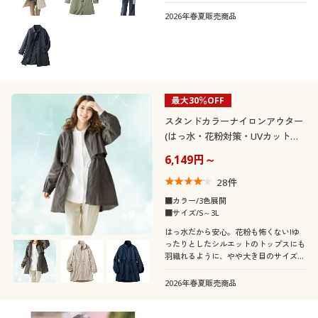
選べる多機能コート!花粉に負けない!寒
暖差に負けない!
2026年春夏販売商品
最大30％OFF
スタンドカラーナイロンアウター
(はっ水・花粉対策・UVカット・
洗濯機OK)
6,149円～
28
件
■カラー/3色展開
■サイズ/S～3L
はっ水だから安心。花粉も怖くない!ゆ
ったりとしたシルエットのトップスにも
羽織れるように、やや大き目のサイズ設
定になっております。また、ウエストの
ドロストを絞って裾をふんわりさせるこ
2026年春夏販売商品
とで、美シルエットも叶えます!