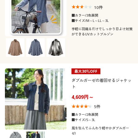
10
件
■カラー/3色展開
■サイズ/M～L～LL～3L
手軽に羽織るだけでしっかり日よけ対策
ができるUVカットブルゾン
最大30％OFF
ダブルガーゼの着回せるジャケッ
ト
4,609円～
5
件
■カラー/2色展開
■サイズ/S～3L
風を包んでふんわり軽やかダブルガー
ゼ!