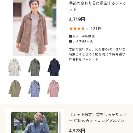
季節の変わり目に重宝するジャケ
ット
4,719円
121
件
■カラー/6色展開
■サイズ/M～3L
季節の変わり目、何を着る?あいまいな
時期こそときめく服を!軽くて持ち運び
に便利なジャケット
【ネット限定】首をしっかりカバ
ーするUVカットロングブルゾン
4,378円