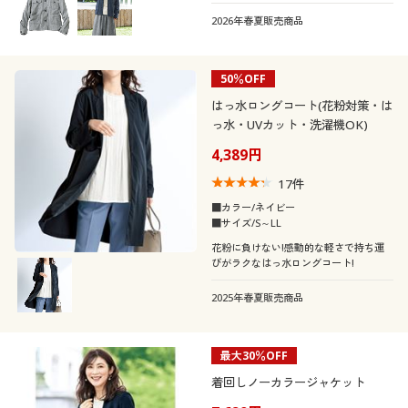
2026年春夏販売商品
50％OFF
はっ水ロングコート(花粉対策・は
っ水・UVカット・洗濯機OK)
4,389円
17
件
■カラー/ネイビー
■サイズ/S～LL
花粉に負けない!感動的な軽さで持ち運
びがラクなはっ水ロングコート!
2025年春夏販売商品
最大30％OFF
着回しノーカラージャケット