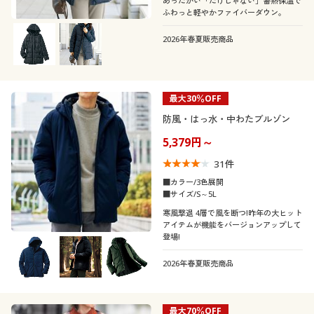
あったかい「だけじゃない」蓄熱保温で
ふわっと軽やかファイバーダウン。
2026年春夏販売商品
最大30％OFF
防風・はっ水・中わたブルゾン
5,379円～
31
件
■カラー/3色展開
■サイズ/S～5L
寒風撃退 4層で風を断つ!昨年の大ヒット
アイテムが機能をバージョンアップして
登場!
2026年春夏販売商品
最大70％OFF