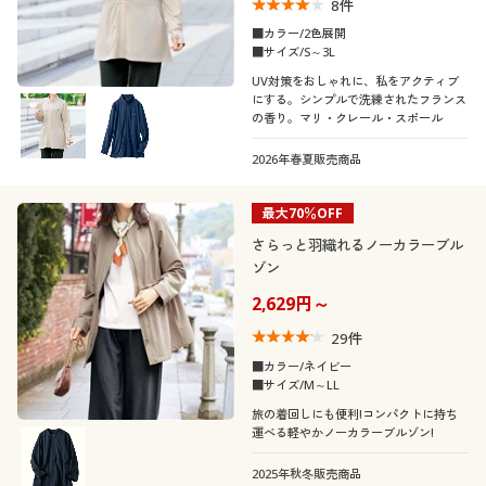
8
件
■カラー/2色展開
■サイズ/S～3L
UV対策をおしゃれに、私をアクティブ
にする。シンプルで洗練されたフランス
の香り。マリ・クレール・スポール
2026年春夏販売商品
最大70％OFF
さらっと羽織れるノーカラーブル
ゾン
2,629円～
29
件
■カラー/ネイビー
■サイズ/M～LL
旅の着回しにも便利!コンパクトに持ち
運べる軽やかノーカラーブルゾン!
2025年秋冬販売商品