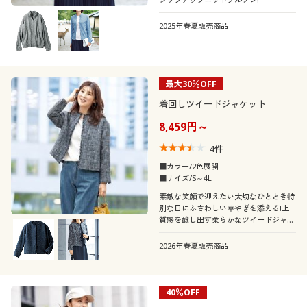
2025年春夏販売商品
最大30％OFF
着回しツイードジャケット
8,459円～
4
件
■カラー/2色展開
■サイズ/S～4L
素敵な笑顔で迎えたい大切なひととき特
別な日にふさわしい華やぎを添える!上
質感を醸し出す柔らかなツイードジャケ
ットです。
2026年春夏販売商品
40％OFF