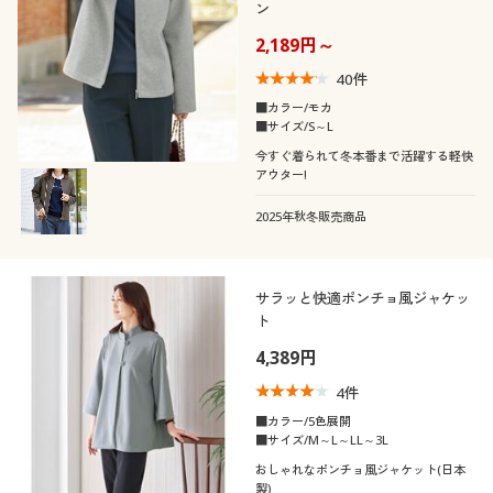
ン
2,189円～
40
件
■カラー/モカ
■サイズ/S～L
今すぐ着られて冬本番まで活躍する軽快
アウター!
2025年秋冬販売商品
サラッと快適ポンチョ風ジャケッ
ト
4,389円
4
件
■カラー/5色展開
■サイズ/M～L～LL～3L
おしゃれなポンチョ風ジャケット(日本
製)