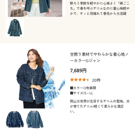
移ろう季節を軽やかに心地よく「綿ごこ
ち」で春を呼ぶデニムなのに着心地軽や
かで、サッと羽織れて春先から大活躍
甘撚り素材でやわらかな着心地ノ
ーカラーGジャン
7,689円
20
件
■カラー/2色展開
■サイズ/S～LL
岡山は世界が注目するデニムの聖地。水
が育てたデニム!軽くて柔らかな風合
い。