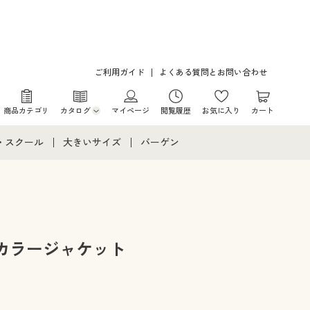
ご利用ガイド
よくある質問とお問い合わせ
商品カテゴリ
カタログ
マイページ
閲覧履歴
お気に入り
カート
カタログ・チラシからのご注文
・スクール
大きいサイズ
バーゲン
デジタルカタログ
て
・スクールすべて
大きいサイズ通販すべて
バーゲンセール
カタログ無料プレゼント
メント
・学生服
大きいサイズ レディース服
シークレットセール
ニア・ティーンズ下着
大きいサイズ レディース下着
カラージャケット
大きいサイズ メンズ