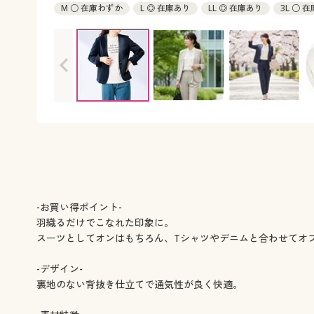
M ○ 在庫わずか
L ◎ 在庫あり
LL ◎ 在庫あり
3L ○ 
-お買い得ポイント-
羽織るだけでこなれた印象に。
スーツとしてオンはもちろん、Tシャツやデニムと合わせてオ
-デザイン-
裏地のない背抜き仕立てで通気性が良く快適。