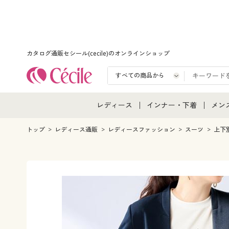
カタログ通販セシール(cecile)のオンラインショップ
レディース
インナー・下着
メン
レディース通販すべて
インナー・下着通販すべ
メン
トップ
レディース通販
レディースファッション
スーツ
上下
レディースファッション
女性下着
メン
女性下着
メンズ下着
メン
ジュニア・ティーンズ下