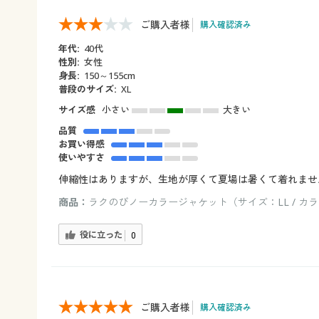
ご購入者様
購入確認済み
年代:
40代
性別:
女性
身長:
150～155cm
普段のサイズ:
XL
サイズ感
小さい
大きい
品質
お買い得感
使いやすさ
伸縮性はありますが、生地が厚くて夏場は暑くて着れませ
商品：
ラクのびノーカラージャケット（サイズ：LL / カ
役に立った
0
ご購入者様
購入確認済み