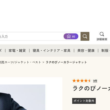
詳細検索
ズ
家電・雑貨
寝具・インテリア・家具
美容・健康
制服
て
ズ通販すべて
家電・雑貨すべて
寝具・インテリア・家具通販すべて
美容・健康通販すべ
制服
別売スーツ/ジャケット・ベスト
ラクのびノーカラージャケット
ズファッション
家電
家具・収納
美容・健康・サプリ
制服
9件
ズ下着
キッチン・雑貨・日用品
寝具・ベッド
ジュ
ラクのびノー
着
カーテン・ラグ・ファブリック
ポイント対象外