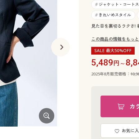
ジャケット・コートス
#
きれいめスタイル
#
見た目を裏切るラクさ!
この商品の情報をもっと
SALE 最大50%OFF
5,489
8,8
円～
2025年8月販売価格：
10,
カ
お気に入
グレージュ コーディネート例