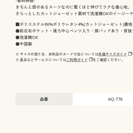
-素材特徴-
きちんと感のあるスーツなのに驚くほど伸びてラクな着心地。
さらっとしたカットジョーゼット素材で洗濯機OKのイージー
■ポリエステル96%ポリウレタン4%(カットジョーゼット)裏
●前左右ポケット・後ろ中心ベンツ入り・肩パッドあり・背抜
●洗濯機OK
●中国製
※ サイズの測り方、衣料品のヌード寸法については
共通サイズガイド
※ 返品などサービスについては
ご利用ガイド
をご確認ください。
品番
AQ-776