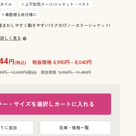
大きいサイズ 事務・制服
タイル
上下別売スーツ/ジャケット・ベスト
#
通勤服も秋仕様に
#
 着まわしやすく動きやすい!ラクのびノーカラージャケット!
詳しく見る
44
円
税抜価格 4,990円～8,040円
(税込)
989円、12,639円(税込)
税抜価格
9,990円、11,490円
ラー・サイズを選択しカートに入れる
りに追加
在庫・価格一覧
ネイビーコ