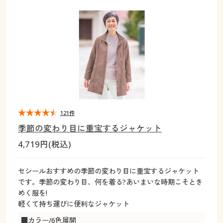
大きいサイズ
制服・スクールすべて
美容・健康・サプリメント
寝具・ベッド
制服・スクール
美容・健康通販すべて
家具・収納
キッチン・雑貨・日用品
バーゲン
大きいサイズ通販すべて
制服・学生服
カーテン・ラグ・ファブリック
大きいサイズ
制服・スクールすべて
美容・健康・サプリメント
寝具・ベッド
詳細検索
バーゲンセール
大きいサイズ レディース服
ジュニア・ティーンズ下着
バーゲン
大きいサイズ通販すべて
制服・学生服
カーテン・ラグ・ファブリック
商品カテゴリ一覧
シークレットセール
大きいサイズ レディース下着
詳細検索
バーゲンセール
大きいサイズ レディース服
ジュニア・ティーンズ下着
カタログ
121件
大きいサイズ メンズ
商品カテゴリ一覧
シークレットセール
大きいサイズ レディース下着
季節の変わり目に重宝するジャケット
カタログ・チラシからのご注文
4,719円(税込)
カタログ
大きいサイズ 事務・制服
大きいサイズ メンズ
デジタルカタログ
カタログ・チラシからのご注文
セシールおすすめの季節の変わり目に重宝するジャケット
大きいサイズ 事務・制服
です。季節の変わり目、何を着る?あいまいな時期こそとき
カタログ無料プレゼント
めく服を!
デジタルカタログ
軽くて持ち運びに便利なジャケット
会員メニュー
■カラー/6色展開