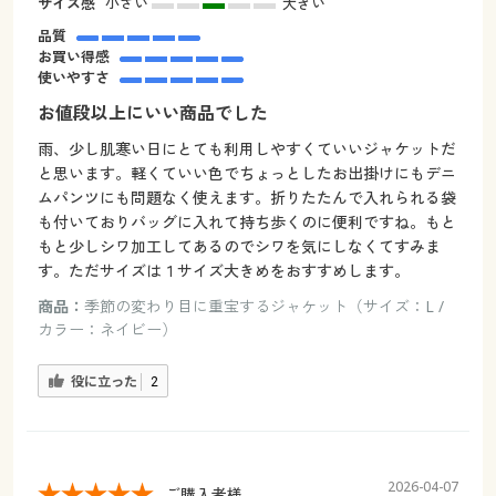
サイズ感
小さい
大きい
品質
お買い得感
使いやすさ
お値段以上にいい商品でした
雨、少し肌寒い日にとても利用しやすくていいジャケットだ
と思います。軽くていい色でちょっとしたお出掛けにもデニ
ムパンツにも問題なく使えます。折りたたんで入れられる袋
も付いておりバッグに入れて持ち歩くのに便利ですね。もと
もと少しシワ加工してあるのでシワを気にしなくてすみま
す。ただサイズは１サイズ大きめをおすすめします。
商品：
季節の変わり目に重宝するジャケット（サイズ：L /
カラー：ネイビー）
役に立った
2
2026-04-07
ご購入者様