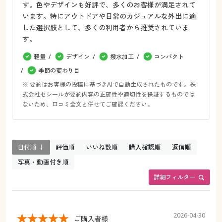
す。色やデザインも好評で、多くのお客様が満足されて
います。特にアウトドアや日常のカジュアルな外出に適
した選択肢として、多くの利用者から推奨されていま
す。
軽量
デザイン
撥水加工
コンパクト
季節の変わり目
※ 要約はお客様の投稿に基づきAIで自動生成されたものです。株
式会社セシールが要約内容の正確性や適切性を保証するものでは
ないため、口コミ全文と併せてご確認ください。
日付順 ↓
評価順
いいね数順
購入確認順
返信順
写真・動画付き順
詳細フィルター
2026-04-30
ご購入者様