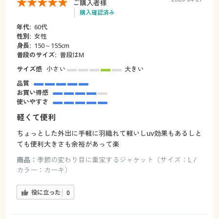
ご購入者様
購入確認済み
年代:
60代
性別:
女性
身長:
150～155cm
普段のサイズ:
普段はM
サイズ感
小さい
大きい
品質
お買い得感
使いやすさ
軽くて便利
ちょっとした外出に手軽に羽織れて軽いしuv効果もあるしと
ても便利大きさも余裕があって楽
商品：
季節の変わり目に重宝するジャケット（サイズ：L /
カラー：カーキ）
役に立った
0