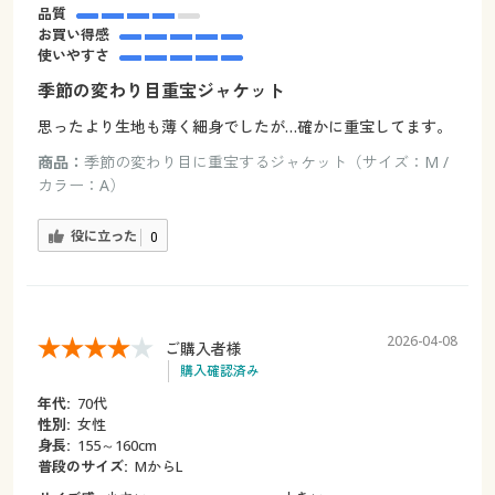
品質
お買い得感
使いやすさ
季節の変わり目重宝ジャケット
思ったより生地も薄く細身でしたが…確かに重宝してます。
商品：
季節の変わり目に重宝するジャケット（サイズ：M /
カラー：A）
役に立った
0
2026-04-08
ご購入者様
購入確認済み
年代:
70代
性別:
女性
身長:
155～160cm
普段のサイズ:
MからL