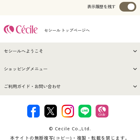
表示履歴を残す
セシール トップページへ
セシールへようこそ
はじめての方へ
ご利用環境について
ショッピングメニュー
セシールご利用規約
プライバシーポリシー
商品カテゴリ
バーゲンセール
ご利用ガイド・お問い合わせ
特定商取引法に基づく表示
古物営業法に基づく表示
カタログ・チラシからのご注
デジタルカタログ
ご注文は
お届けは
文
著作権・商標について
会社案内
交換・返品は
お支払は
カタログ無料プレゼント
特集一覧
© Cecile Co.,Ltd.
会員登録・お客様情報変更に
お客様番号・パスワードをお
本サイトの無断複写(コピー)・複製・転載を禁じます。
プレゼント＆キャンペーン
サイトマップ