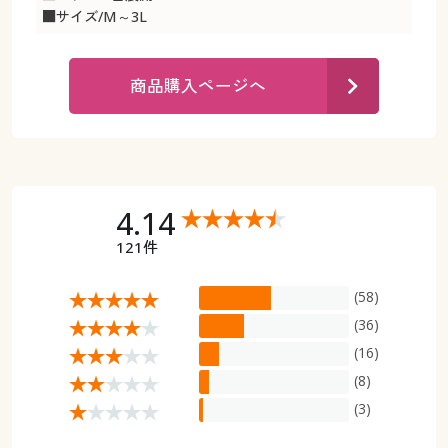
カタログ無料プレゼント
■サイズ/M～3L
マイページ
会員メニュー
商品購入ページへ
閲覧履歴
マイページ
お気に入り
閲覧履歴
サポート
お気に入り
4.14
ご利用ガイド
121件
サポート
(58)
よくある質問とお問い合わせ
ご利用ガイド
(36)
(16)
よくある質問とお問い合わせ
(8)
(3)