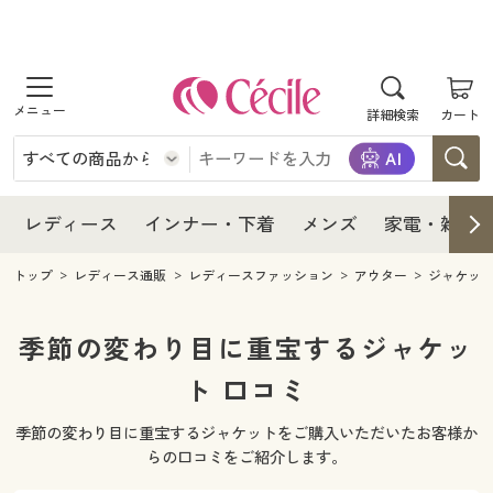
商品を探す
レディース
商品を探す
詳細検索
カート
インナー・下着
レディース通販すべて
レディース
メンズ
インナー・下着通販すべて
レディースファッション
インナー・下着
レディース通販すべて
レディース
インナー・下着
メンズ
家電・雑貨
家電・雑貨
メンズ通販すべて
女性下着
女性下着
メンズ
インナー・下着通販すべて
レディースファッション
トップ
レディース通販
レディースファッション
アウター
ジャケッ
寝具・インテリア・家具
家電・雑貨すべて
メンズファッション
メンズ下着
家電・雑貨
メンズ通販すべて
女性下着
女性下着
季節の変わり目に重宝するジャケッ
美容・健康
寝具・インテリア・家具通販すべて
ト 口コミ
家電
メンズ下着
ジュニア・ティーンズ下着
寝具・インテリア・家具
家電・雑貨すべて
メンズファッション
メンズ下着
季節の変わり目に重宝するジャケットをご購入いただいたお客様か
制服・スクール
美容・健康通販すべて
家具・収納
キッチン・雑貨・日用品
美容・健康
寝具・インテリア・家具通販すべて
家電
メンズ下着
らの口コミをご紹介します。
ジュニア・ティーンズ下着