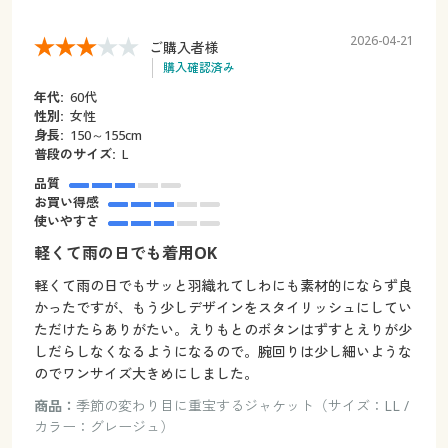
2026-04-21
ご購入者様
購入確認済み
年代:
60代
性別:
女性
身長:
150～155cm
普段のサイズ:
L
品質
お買い得感
使いやすさ
軽くて雨の日でも着用OK
軽くて雨の日でもサッと羽織れてしわにも素材的にならず良
かったですが、もう少しデザインをスタイリッシュにしてい
ただけたらありがたい。えりもとのボタンはずすとえりが少
しだらしなくなるようになるので。腕回りは少し細いような
のでワンサイズ大きめにしました。
商品：
季節の変わり目に重宝するジャケット（サイズ：LL /
カラー：グレージュ）