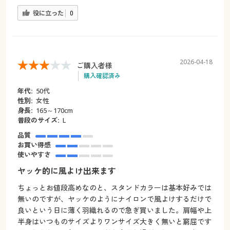
役に立った
0
2026-04-18
ご購入者様
購入確認済み
年代:
50代
性別:
女性
身長:
165～170cm
普段のサイズ:
L
品質
お買い得感
使いやすさ
ヤッケ的に風よけ出来ます
ちょっとお値段高めなのと、スタンドカラーは基本好みでは
無いのですが、ヤッケのようにナイロンで風よけするだけで
良いという日に薄く羽織れるので急ぎ買いました。肩幅や上
半身はいつものサイズよりワンサイズ大きく無いと窮屈です