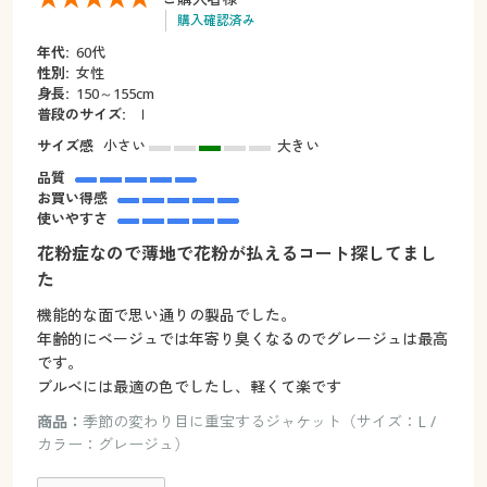
購入確認済み
年代:
60代
性別:
女性
身長:
150～155cm
普段のサイズ:
ｌ
サイズ感
小さい
大きい
品質
お買い得感
使いやすさ
花粉症なので薄地で花粉が払えるコート探してまし
た
機能的な面で思い通りの製品でした。
年齢的にベージュでは年寄り臭くなるのでグレージュは最高
です。
ブルベには最適の色でしたし、軽くて楽です
商品：
季節の変わり目に重宝するジャケット（サイズ：L /
カラー：グレージュ）