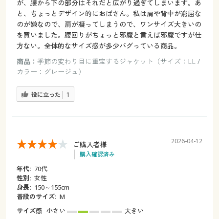
が、腰から下の部分はそれだと広がり過ぎてしまいます。あ
と、ちょっとデザイン的におばさん。私は肩や背中が窮屈な
のが嫌なので、肩が凝ってしまうので、ワンサイズ大きいの
を買いました。腰回りがちょっと邪魔と言えば邪魔ですが仕
方ない。全体的なサイズ感が多少バグっている商品。
商品：
季節の変わり目に重宝するジャケット（サイズ：LL /
カラー：グレージュ）
役に立った
1
2026-04-12
ご購入者様
購入確認済み
年代:
70代
性別:
女性
身長:
150～155cm
普段のサイズ:
M
サイズ感
小さい
大きい