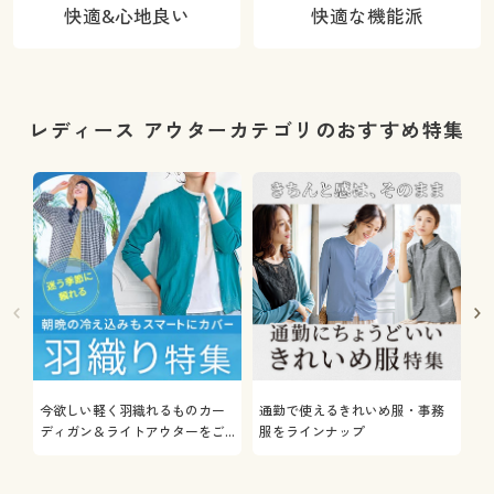
快適&心地良い
快適な機能派
レディース アウターカテゴリのおすすめ特集
今欲しい軽く羽織れるものカー
通勤で使えるきれいめ服・事務
着
ディガン＆ライトアウターをご
服をラインナップ
プ
紹介