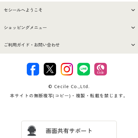
セシールへようこそ
はじめての方へ
ご利用環境について
ショッピングメニュー
セシールご利用規約
プライバシーポリシー
商品カテゴリ
バーゲンセール
ご利用ガイド・お問い合わせ
特定商取引法に基づく表示
古物営業法に基づく表示
カタログ・チラシからのご注
デジタルカタログ
ご注文は
お届けは
文
著作権・商標について
会社案内
交換・返品は
お支払は
カタログ無料プレゼント
特集一覧
© Cecile Co.,Ltd.
会員登録・お客様情報変更に
お客様番号・パスワードをお
本サイトの無断複写(コピー)・複製・転載を禁じます。
プレゼント＆キャンペーン
サイトマップ
ついて
忘れの場合
サイズガイド
よくある質問とお問い合わせ
画面共有サポート