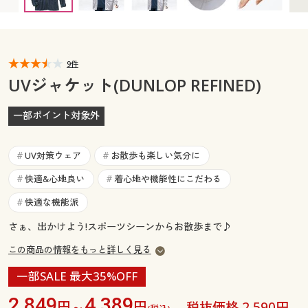
カタログ無料プレゼント
マイページ
会員メニュー
閲覧履歴
9件
マイページ
UVジャケット(DUNLOP REFINED)
お気に入り
閲覧履歴
一部ポイント対象外
サポート
お気に入り
UV対策ウェア
お散歩も楽しい気分に
#
#
ご利用ガイド
サポート
快適&心地良い
着心地や機能性にこだわる
#
#
快適な機能派
#
よくある質問とお問い合わせ
ご利用ガイド
さぁ、出かけよう!スポーツシーンからお散歩まで♪
この商品の情報をもっと詳しく見る
よくある質問とお問い合わせ
一部SALE 最大35%OFF
2,849
4,389
円～
円
税抜価格 2,590円