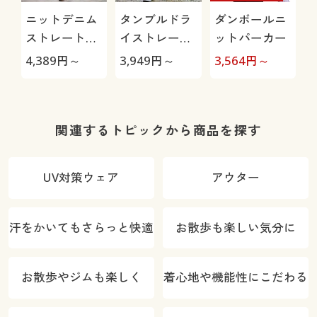
ニットデニム
タンブルドラ
ダンボールニ
ストレートパ
イストレート
ットパーカー
ンツ(スマート
パンツ(ストレ
4,389
円～
3,949
円～
3,564
円～
9
ニットジーン
ッチ・乾燥機
M
ズ)(全方向ス
OK・毎日パン
トレッチ・や
ツ・綿混・UV
わらか・選べ
カット・静電
関連するトピックから商品を探す
る4レング
気がたまりに
ス・洗濯機
くい)
UV対策ウェア
アウター
OK・1年中は
ける)
汗をかいてもさらっと快適
お散歩も楽しい気分に
お散歩やジムも楽しく
着心地や機能性にこだわる