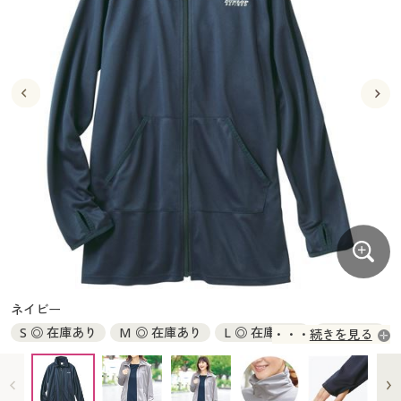
大きいサイズ
制服・スクールすべて
美容・健康・サプリメント
寝具・ベッド
制服・スクール
美容・健康通販すべて
家具・収納
キッチン・雑貨・日用品
バーゲン
大きいサイズ通販すべて
制服・学生服
カーテン・ラグ・ファブリック
大きいサイズ
制服・スクールすべて
美容・健康・サプリメント
寝具・ベッド
詳細検索
バーゲンセール
大きいサイズ レディース服
ジュニア・ティーンズ下着
バーゲン
大きいサイズ通販すべて
制服・学生服
カーテン・ラグ・ファブリック
商品カテゴリ一覧
シークレットセール
大きいサイズ レディース下着
詳細検索
バーゲンセール
大きいサイズ レディース服
ジュニア・ティーンズ下着
カタログ
大きいサイズ メンズ
商品カテゴリ一覧
シークレットセール
大きいサイズ レディース下着
カタログ・チラシからのご注文
カタログ
大きいサイズ 事務・制服
大きいサイズ メンズ
デジタルカタログ
カタログ・チラシからのご注文
ネイビー
大きいサイズ 事務・制服
S ◎ 在庫あり
M ◎ 在庫あり
L ◎ 在庫あり
LL × 完売
続きを見る
カタログ無料プレゼント
デジタルカタログ
3L ○ 在庫わずか
会員メニュー