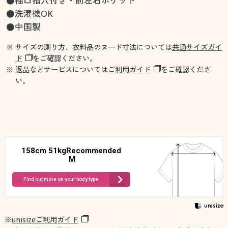
●袖口指穴付き・前左右ポケット
●洗濯機OK
●中国製
※ サイズの測り方、衣料品のヌード寸法については
共通サイズガイ
ド
をご確認ください。
※ 返品などサービスについては
ご利用ガイド
をご確認くださ
い。
158cm 51kgRecommended
M
Find out more on your body type
※
unisizeご利用ガイド