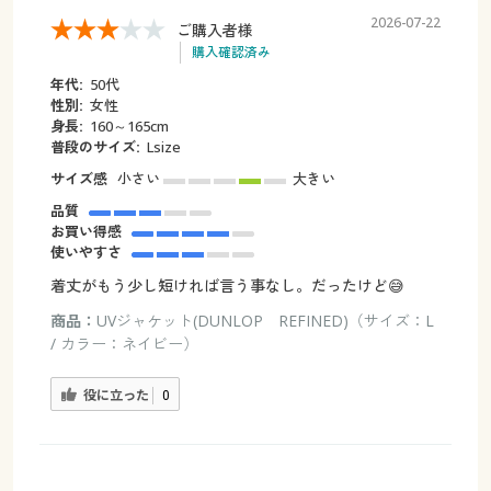
2026-07-22
ご購入者様
購入確認済み
年代:
50代
性別:
女性
身長:
160～165cm
普段のサイズ:
Lsize
サイズ感
小さい
大きい
品質
お買い得感
使いやすさ
着丈がもう少し短ければ言う事なし。だったけど😅
商品：
UVジャケット(DUNLOP REFINED)（サイズ：L
/ カラー：ネイビー）
役に立った
0