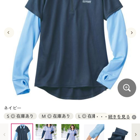
大きいサイズ
制服・スクールすべて
美容・健康・サプリメント
寝具・ベッド
制服・スクール
美容・健康通販すべて
家具・収納
キッチン・雑貨・日用品
バーゲン
大きいサイズ通販すべて
制服・学生服
カーテン・ラグ・ファブリック
大きいサイズ
制服・スクールすべて
美容・健康・サプリメント
寝具・ベッド
詳細検索
バーゲンセール
大きいサイズ レディース服
ジュニア・ティーンズ下着
バーゲン
大きいサイズ通販すべて
制服・学生服
カーテン・ラグ・ファブリック
商品カテゴリ一覧
シークレットセール
大きいサイズ レディース下着
詳細検索
バーゲンセール
大きいサイズ レディース服
ジュニア・ティーンズ下着
カタログ
大きいサイズ メンズ
商品カテゴリ一覧
シークレットセール
大きいサイズ レディース下着
カタログ・チラシからのご注文
カタログ
大きいサイズ 事務・制服
大きいサイズ メンズ
デジタルカタログ
カタログ・チラシからのご注文
ネイビー
大きいサイズ 事務・制服
S ◎ 在庫あり
M ◎ 在庫あり
L ◎ 在庫あり
続きを見る
カタログ無料プレゼント
デジタルカタログ
LL ◎ 在庫あり
3L ○ 在庫わずか
会員メニュー