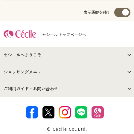
表示履歴を残す
セシール トップページへ
セシールへようこそ
はじめての方へ
ご利用環境について
ショッピングメニュー
セシールご利用規約
プライバシーポリシー
商品カテゴリ
バーゲンセール
ご利用ガイド・お問い合わせ
特定商取引法に基づく表示
古物営業法に基づく表示
カタログ・チラシからのご注
デジタルカタログ
ご注文は
お届けは
文
著作権・商標について
会社案内
交換・返品は
お支払は
カタログ無料プレゼント
特集一覧
© Cecile Co.,Ltd.