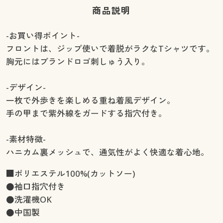
商品説明
-お買い得ポイント-
フロントは、ジップ使いで着脱がラクなTシャツです。
胸元にはブランドロゴ刺しゅう入り。
-デザイン-
一枚で外歩きを楽しめる重ね着風デザイン。
手の甲まで紫外線をガードする指穴付き。
-素材特徴-
ハニカム裏メッシュで、通気性がよく快適な着心地。
■ポリエステル100%(カットソー)
●袖口指穴付き
●洗濯機OK
●中国製