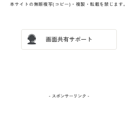
会員登録・お客様情報変更に
お客様番号・パスワードをお
本サイトの無断複写(コピー)・複製・転載を禁じます。
プレゼント＆キャンペーン
サイトマップ
ついて
忘れの場合
サイズガイド
よくある質問とお問い合わせ
画面共有サポート
- スポンサーリンク -
カラー・サイズを選択しカートに入れる