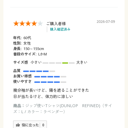
2026-07-09
ご購入者様
購入確認済み
年代:
60代
性別:
女性
身長:
150～155cm
普段のサイズ:
LかM
サイズ感
小さい
大きい
品質
お買い得感
使いやすさ
幾分袖が長いけど、陽を遮ることができた
日が当たるけど、体力的に涼しい
商品：
ジップ使いTシャツ(DUNLOP REFINED)（サイ
ズ：L / カラー：ラベンダー）
役に立った
0