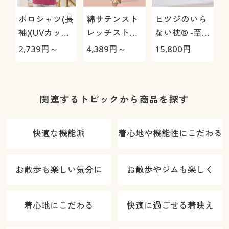
ポロシャツ(長
綿サテンスト
ヒツジのいら
袖)(UVカッ
レッチストレ
ない枕® -至
ト・洗濯機
ートパンツ(ヨ
極-
2,739
円～
4,389
円～
15,800
円
1
OK・吸汗速
コストレッ
乾・S～5L)
チ・微光沢)
関連するトピックから商品を探す
快適な機能派
着心地や機能性にこだわる
お散歩も楽しい気分に
お散歩やジムも楽しく
着心地にこだわる
快適に過ごせる着映え