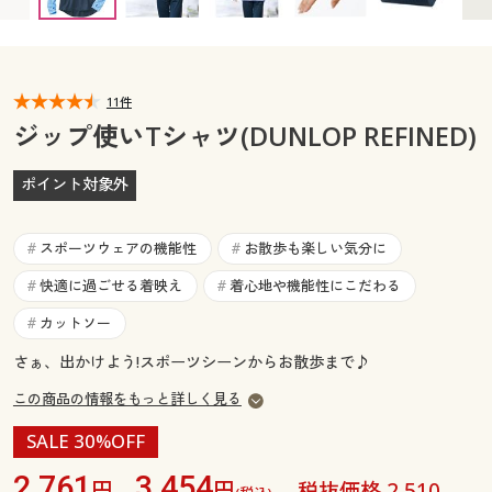
カタログ無料プレゼント
マイページ
会員メニュー
閲覧履歴
11件
マイページ
ジップ使いTシャツ(DUNLOP REFINED)
お気に入り
閲覧履歴
ポイント対象外
サポート
お気に入り
スポーツウェアの機能性
お散歩も楽しい気分に
#
#
ご利用ガイド
サポート
快適に過ごせる着映え
着心地や機能性にこだわる
#
#
カットソー
#
よくある質問とお問い合わせ
ご利用ガイド
さぁ、出かけよう!スポーツシーンからお散歩まで♪
この商品の情報をもっと詳しく見る
よくある質問とお問い合わせ
SALE 30%OFF
2,761
3,454
円、
円
税抜価格 2,510