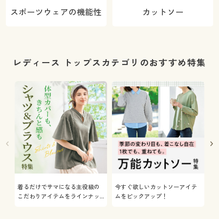
スポーツウェアの機能性
カットソー
レディース トップスカテゴリのおすすめ特集
着るだけでサマになる主役級の
今すぐ欲しいカットソーアイテ
着
こだわりアイテムをラインナッ
ムをピックアップ！
日
プ