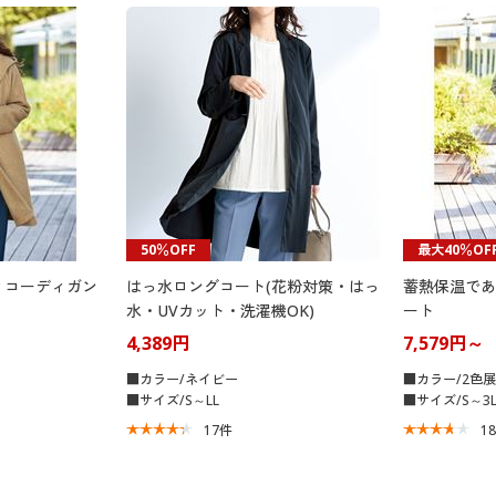
50％OFF
最大40％OF
ィコーディガン
はっ水ロングコート(花粉対策・はっ
蓄熱保温であ
水・UVカット・洗濯機OK)
ート
4,389円
7,579円～
■カラー/ネイビー
■カラー/2色
■サイズ/S～LL
■サイズ/S～3
17
件
1