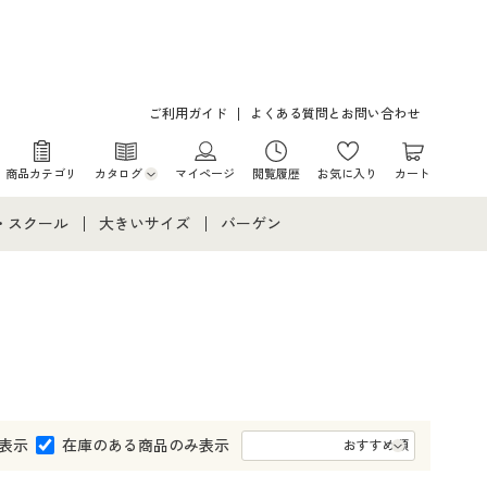
ご利用ガイド
よくある質問とお問い合わせ
商品カテゴリ
カタログ
マイページ
閲覧履歴
お気に入り
カート
カタログ・チラシからのご注文
・スクール
大きいサイズ
バーゲン
デジタルカタログ
て
・スクールすべて
大きいサイズ通販すべて
バーゲンセール
カタログ無料プレゼント
メント
・学生服
大きいサイズ レディース服
シークレットセール
ニア・ティーンズ下着
大きいサイズ レディース下着
大きいサイズ メンズ
表示
在庫のある商品のみ表示