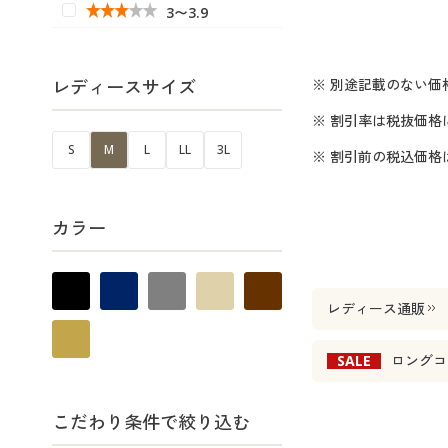
3〜3.9
レディースサイズ
※ 別途記載のない価
※ 割引率は税抜価格
S
M
L
LL
3L
※ 割引前の税込価
カラー
レディース通販
SALE
ロングコ
こだわり条件で絞り込む