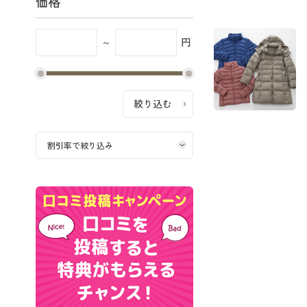
価格
～
円