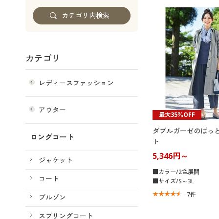
カテゴリ
レディースファッション
アウター
最大35％OFF
ダブルガーゼのぱっ
ロングコート
ト
5,346円～
ジャケット
■カラー/2色展開
コート
■サイズ/S～3L
7
件
ブルゾン
スプリングコート