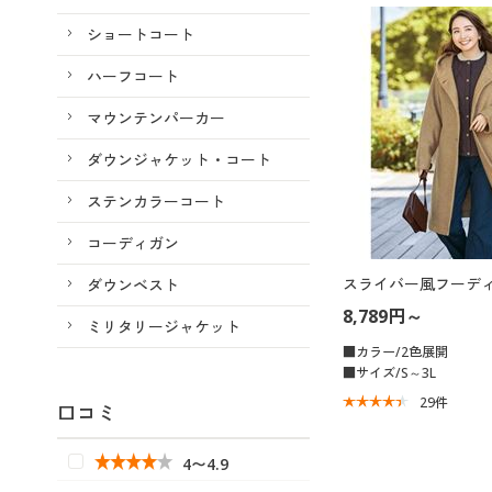
ショートコート
ハーフコート
マウンテンパーカー
ダウンジャケット・コート
ステンカラーコート
コーディガン
スライバー風フーデ
ダウンベスト
8,789円～
ミリタリージャケット
■カラー/2色展開
■サイズ/S～3L
29
件
口コミ
4〜4.9