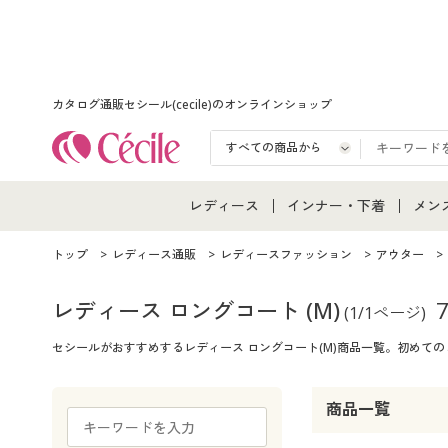
カタログ通販セシール(cecile)のオンラインショップ
レディース
インナー・下着
メン
レディース通販すべて
インナー・下着通販すべ
メン
トップ
レディース通販
レディースファッション
アウター
レディースファッション
女性下着
メン
レディース ロングコート
(M)
(1/1ページ)
セシールがおすすめするレディース ロングコート(M)商品一覧。初めて
女性下着
メンズ下着
メン
ジュニア・ティーンズ下
商品一覧