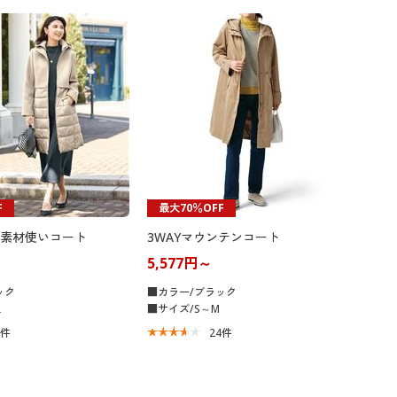
大きいサイズ 事務・制服
F
最大70％OFF
素材使いコート
3WAYマウンテンコート
5,577円～
ック
■カラー/ブラック
L
■サイズ/S～M
2
件
24
件