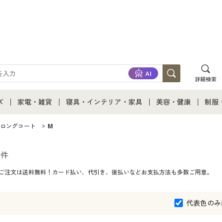
詳細検索
ズ
家電・雑貨
寝具・インテリア・家具
美容・健康
制服
て
ズ通販すべて
家電・雑貨すべて
寝具・インテリア・家具通販すべて
美容・健康通販すべ
制服
ロングコート
M
ズファッション
家電
家具・収納
美容・健康・サプリ
制服
7
件
のご注文は送料無料！カード払い、代引き、後払いなどお支払方法も多数ご用意。
ズ下着
キッチン・雑貨・日用品
寝具・ベッド
ジュ
着
カーテン・ラグ・ファブリック
代表色のみ