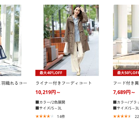
最大40％OFF
最大50％OF
と羽織れるコー
ライナー付きフーディコート
フード付き異
10,219円～
7,689円～
■カラー/2色展開
■カラー/ブラ
■サイズ/S～3L
■サイズ/S～3
14
件
2