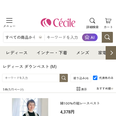
商品を探す
詳細検索
カート
レディース
インナー・下着
レディース通販すべて
レディース
インナー・下着
メンズ
家電・雑
メンズ
インナー・下着通販すべて
レディースファッション
レディース ダウンベスト
(M)
家電・雑貨
代表色のみ
メンズ通販すべて
女性下着
絞り込み(
4
)
女性下着
1
1
/
1
表示
件(
ページ)
寝具・インテリア・家具
家電・雑貨すべて
メンズファッション
メンズ下着
在庫
在庫のある商品のみ表示
綿100%の総レースベスト
カテゴリ
美容・健康
寝具・インテリア・家具通販すべて
家電
メンズ下着
ジュニア・ティーンズ下着
4,378円