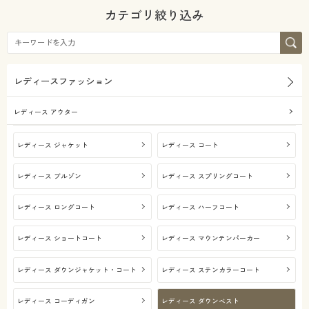
シーズン
カタログ無料プレゼント
レギュラー
カテゴリ絞り込み
会員メニュー
価格
夏
～
円
絞込
マイページ
レディースファッション
解除する
閲覧履歴
閉じる
レディース アウター
お気に入り
レディース ジャケット
レディース コート
レディース ブルゾン
レディース スプリングコート
サポート
レディース ロングコート
レディース ハーフコート
ご利用ガイド
レディース ショートコート
レディース マウンテンパーカー
よくある質問とお問い合わせ
レディース ダウンジャケット・コート
レディース ステンカラーコート
レディース コーディガン
レディース ダウンベスト