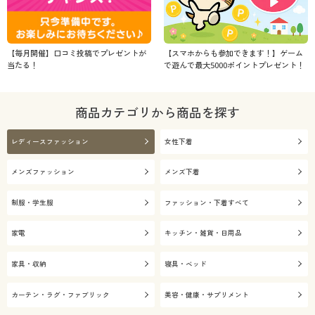
【毎月開催】口コミ投稿でプレゼントが
【スマホからも参加できます！】ゲーム
当たる！
で遊んで最大5000ポイントプレゼント！
商品カテゴリから商品を探す
レディースファッション
女性下着
メンズファッション
メンズ下着
制服・学生服
ファッション・下着すべて
家電
キッチン・雑貨・日用品
家具・収納
寝具・ベッド
カーテン・ラグ・ファブリック
美容・健康・サプリメント