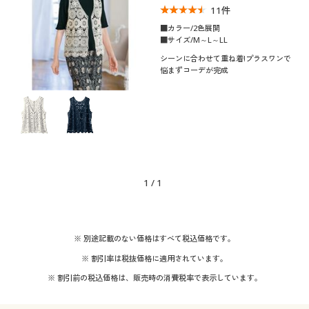
11
件
制服・スクール
美容・健康通販すべて
家具・収納
キッチン・雑貨・日用品
■カラー/2色展開
■サイズ/M～L～LL
大きいサイズ
制服・スクールすべて
美容・健康・サプリメント
寝具・ベッド
シーンに合わせて重ね着!プラスワンで
口コミ
悩まずコーデが完成
(4〜4.9)
バーゲン
大きいサイズ通販すべて
制服・学生服
カーテン・ラグ・ファブリック
レディースサ
M
L
LL
イズ
詳細検索
バーゲンセール
大きいサイズ レディース服
ジュニア・ティーンズ下着
カラー
商品カテゴリ一覧
シークレットセール
大きいサイズ レディース下着
1
/
1
カタログ
こだわり条件
大きいサイズ メンズ
素材
で絞り込む
カタログ・チラシからのご注文
※ 別途記載のない価格はすべて税込価格です。
機能・特徴
コットン・綿100
レース
大きいサイズ 事務・制服
※ 割引率は税抜価格に適用されています。
デジタルカタログ
着用感
※ 割引前の税込価格は、販売時の消費税率で表示しています。
ウォッシャブル(洗
冷感・涼感
える)