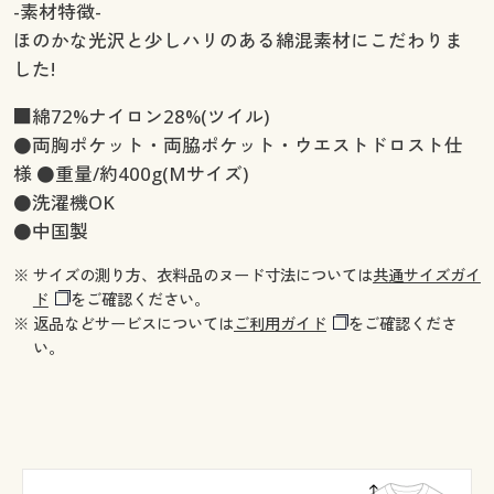
-素材特徴-
ほのかな光沢と少しハリのある綿混素材にこだわりま
した!
■綿72%ナイロン28%(ツイル)
●両胸ポケット・両脇ポケット・ウエストドロスト仕
様 ●重量/約400g(Mサイズ)
●洗濯機OK
●中国製
※ サイズの測り方、衣料品のヌード寸法については
共通サイズガイ
ド
をご確認ください。
※ 返品などサービスについては
ご利用ガイド
をご確認くださ
い。