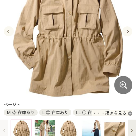
大きいサイズ
制服・スクールすべて
美容・健康・サプリメント
寝具・ベッド
制服・スクール
美容・健康通販すべて
家具・収納
キッチン・雑貨・日用品
バーゲン
大きいサイズ通販すべて
制服・学生服
カーテン・ラグ・ファブリック
大きいサイズ
制服・スクールすべて
美容・健康・サプリメント
寝具・ベッド
詳細検索
バーゲンセール
大きいサイズ レディース服
ジュニア・ティーンズ下着
バーゲン
大きいサイズ通販すべて
制服・学生服
カーテン・ラグ・ファブリック
商品カテゴリ一覧
シークレットセール
大きいサイズ レディース下着
詳細検索
バーゲンセール
大きいサイズ レディース服
ジュニア・ティーンズ下着
カタログ
大きいサイズ メンズ
商品カテゴリ一覧
シークレットセール
大きいサイズ レディース下着
カタログ・チラシからのご注文
カタログ
大きいサイズ 事務・制服
大きいサイズ メンズ
デジタルカタログ
カタログ・チラシからのご注文
ベージュ
大きいサイズ 事務・制服
M ◎ 在庫あり
L ◎ 在庫あり
LL ○ 在庫わずか
続きを見る
カタログ無料プレゼント
デジタルカタログ
3L × 完売
会員メニュー