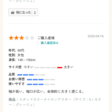
ー：グレージュ）
役に立った
2
2026-04-18
ご購入者様
購入確認済み
年代:
60代
性別:
女性
身長:
145～150cm
サイズ感
小さい
大きい
品質
お買い得感
使いやすさ
袖が長い。袖口が広い。全体的に大きく感じる。
商品：
スタンドカラーナイロンアウター（サイズ：S / カラ
ー：グレージュ）