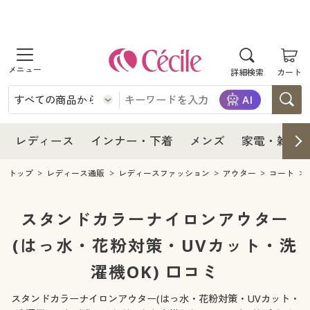
商品を探す
レディース
商品を探す
詳細検索
カート
インナー・下着
レディース通販すべて
レディース
メンズ
インナー・下着通販すべて
レディースファッション
インナー・下着
レディース通販すべて
レディース
インナー・下着
メンズ
家電・雑貨
家電・雑貨
メンズ通販すべて
女性下着
女性下着
メンズ
インナー・下着通販すべて
レディースファッション
トップ
レディース通販
レディースファッション
アウター
コート
寝具・インテリア・家具
家電・雑貨すべて
メンズファッション
メンズ下着
家電・雑貨
メンズ通販すべて
女性下着
女性下着
スタンドカラーナイロンアウター
美容・健康
寝具・インテリア・家具通販すべて
(はっ水・花粉対策・UVカット・洗
家電
メンズ下着
ジュニア・ティーンズ下着
寝具・インテリア・家具
家電・雑貨すべて
メンズファッション
メンズ下着
濯機OK) 口コミ
制服・スクール
美容・健康通販すべて
家具・収納
キッチン・雑貨・日用品
美容・健康
寝具・インテリア・家具通販すべて
家電
メンズ下着
ジュニア・ティーンズ下着
スタンドカラーナイロンアウター(はっ水・花粉対策・UVカット・