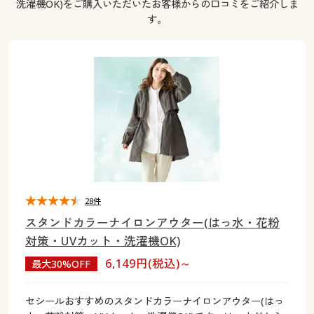
洗濯機OK)をご購入いただいたお客様からの口コミをご紹介しま
大きいサイズ
制服・スクールすべて
美容・健康・サプリメント
寝具・ベッド
制服・スクール
美容・健康通販すべて
家具・収納
キッチン・雑貨・日用品
す。
バーゲン
大きいサイズ通販すべて
制服・学生服
カーテン・ラグ・ファブリック
大きいサイズ
制服・スクールすべて
美容・健康・サプリメント
寝具・ベッド
詳細検索
バーゲンセール
大きいサイズ レディース服
ジュニア・ティーンズ下着
バーゲン
大きいサイズ通販すべて
制服・学生服
カーテン・ラグ・ファブリック
商品カテゴリ一覧
シークレットセール
大きいサイズ レディース下着
詳細検索
バーゲンセール
大きいサイズ レディース服
ジュニア・ティーンズ下着
カタログ
大きいサイズ メンズ
商品カテゴリ一覧
シークレットセール
大きいサイズ レディース下着
カタログ・チラシからのご注文
28件
カタログ
大きいサイズ 事務・制服
大きいサイズ メンズ
スタンドカラーナイロンアウター(はっ水・花粉
デジタルカタログ
カタログ・チラシからのご注文
対策・UVカット・洗濯機OK)
大きいサイズ 事務・制服
6,149円(税込)～
最大30%OFF
カタログ無料プレゼント
デジタルカタログ
セシールおすすめのスタンドカラーナイロンアウター(はっ
会員メニュー