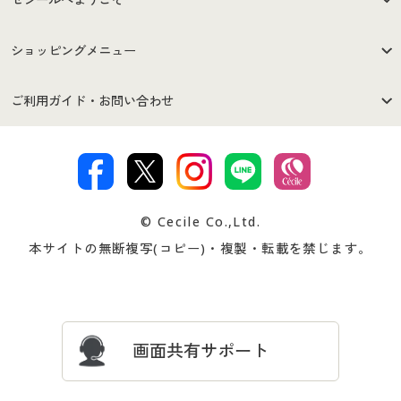
はじめての方へ
ご利用環境について
ショッピングメニュー
セシールご利用規約
プライバシーポリシー
商品カテゴリ
バーゲンセール
ご利用ガイド・お問い合わせ
特定商取引法に基づく表示
古物営業法に基づく表示
カタログ・チラシからのご注
デジタルカタログ
ご注文は
お届けは
文
著作権・商標について
会社案内
交換・返品は
お支払は
カタログ無料プレゼント
特集一覧
© Cecile Co.,Ltd.
会員登録・お客様情報変更に
お客様番号・パスワードをお
本サイトの無断複写(コピー)・複製・転載を禁じます。
プレゼント＆キャンペーン
サイトマップ
ついて
忘れの場合
サイズガイド
よくある質問とお問い合わせ
画面共有サポート