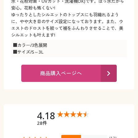
カタログ無料プレゼント
水・花粉対策・UVカット・洗濯機OK)です。はっ水だから
安心。花粉も怖くない!
マイページ
ゆったりとしたシルエットのトップスにも羽織れるよう
会員メニュー
に、やや大き目のサイズ設定になっております。また、ウ
閲覧履歴
エストのドロストを絞って裾をふんわりさせることで、美
マイページ
シルエットも叶えます!
お気に入り
■カラー/3色展開
閲覧履歴
■サイズ/S～3L
サポート
お気に入り
商品購入ページへ
ご利用ガイド
サポート
よくある質問とお問い合わせ
ご利用ガイド
よくある質問とお問い合わせ
4.18
28件