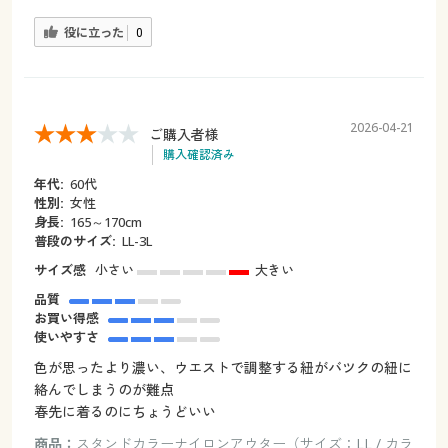
役に立った
0
2026-04-21
ご購入者様
購入確認済み
年代:
60代
性別:
女性
身長:
165～170cm
普段のサイズ:
LL-3L
サイズ感
小さい
大きい
品質
お買い得感
使いやすさ
色が思ったより濃い、ウエストで調整する紐がバツクの紐に
絡んでしまうのが難点
春先に着るのにちょうどいい
商品：
スタンドカラーナイロンアウター（サイズ：LL / カラ