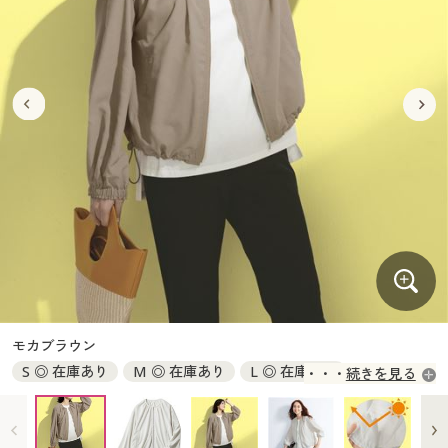
大きいサイズ
制服・スクールすべて
美容・健康・サプリメント
寝具・ベッド
制服・スクール
美容・健康通販すべて
家具・収納
キッチン・雑貨・日用品
バーゲン
大きいサイズ通販すべて
制服・学生服
カーテン・ラグ・ファブリック
大きいサイズ
制服・スクールすべて
美容・健康・サプリメント
寝具・ベッド
詳細検索
バーゲンセール
大きいサイズ レディース服
ジュニア・ティーンズ下着
バーゲン
大きいサイズ通販すべて
制服・学生服
カーテン・ラグ・ファブリック
商品カテゴリ一覧
シークレットセール
大きいサイズ レディース下着
詳細検索
バーゲンセール
大きいサイズ レディース服
ジュニア・ティーンズ下着
カタログ
大きいサイズ メンズ
商品カテゴリ一覧
シークレットセール
大きいサイズ レディース下着
カタログ・チラシからのご注文
カタログ
大きいサイズ 事務・制服
大きいサイズ メンズ
デジタルカタログ
カタログ・チラシからのご注文
モカブラウン
大きいサイズ 事務・制服
S ◎ 在庫あり
M ◎ 在庫あり
L ◎ 在庫あり
続きを見る
カタログ無料プレゼント
デジタルカタログ
LL ◎ 在庫あり
3L ◎ 在庫あり
会員メニュー