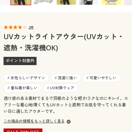
カタログ無料プレゼント
マイページ
会員メニュー
閲覧履歴
2件
マイページ
UVカットライトアウター(UVカット・
お気に入り
遮熱・洗濯機OK)
閲覧履歴
サポート
ポイント対象外
お気に入り
ご利用ガイド
サポート
女性らしいデザイン
洗濯に強い
可愛いやさしい
#
#
#
よくある質問とお問い合わせ
重ね着が楽しい
UV対策ウェア
#
#
ご利用ガイド
透け感のある素材でまるで羽根のような軽さ!ラクなのにキレイ。エ
アリーな着心地!薄くてもUVカットと遮熱でお肌を守ってくれる暑
よくある質問とお問い合わせ
い日に適したアウターです。
この商品の情報をもっと詳しく見る