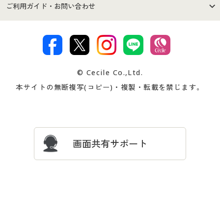
セシールご利用規約
プライバシーポリシー
商品カテゴリ
バーゲンセール
ご利用ガイド・お問い合わせ
特定商取引法に基づく表示
古物営業法に基づく表示
カタログ・チラシからのご注
デジタルカタログ
ご注文は
お届けは
文
著作権・商標について
会社案内
交換・返品は
お支払は
カタログ無料プレゼント
特集一覧
© Cecile Co.,Ltd.
会員登録・お客様情報変更に
お客様番号・パスワードをお
本サイトの無断複写(コピー)・複製・転載を禁じます。
プレゼント＆キャンペーン
サイトマップ
ついて
忘れの場合
サイズガイド
よくある質問とお問い合わせ
画面共有サポート