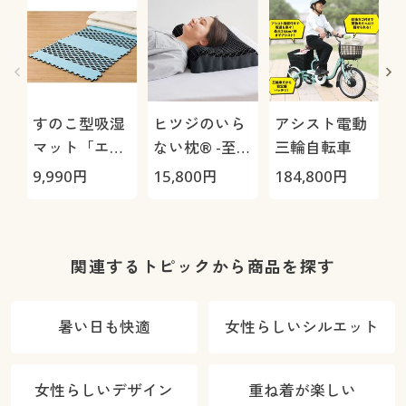
すのこ型吸湿
ヒツジのいら
アシスト電動
マット「エア
ない枕® -至
三輪自転車
ージョブ®」
極-
9,990
円
15,800
円
184,800
円
3
Max
関連するトピックから商品を探す
暑い日も快適
女性らしいシルエット
女性らしいデザイン
重ね着が楽しい