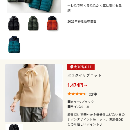
中わたで軽くあたたかく重ね着にも最
適!
2026年春夏販売商品
最大70％OFF
ボウタイリブニット
1,474円～
22
件
■カラー/ブラック
■サイズ/S～3L
着るだけで華やか♪気分を上げたい日の
リボンデザイン甘めニット。洗濯機OK
なのも嬉しいポイント♪