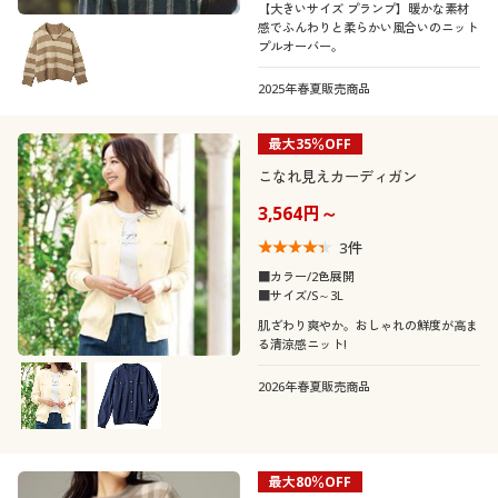
【大きいサイズ プランプ】暖かな素材
感でふんわりと柔らかい風合いのニット
プルオーバー。
2025年春夏販売商品
最大35％OFF
こなれ見えカーディガン
3,564円～
3
件
■カラー/2色展開
■サイズ/S～3L
肌ざわり爽やか。おしゃれの鮮度が高ま
る清涼感ニット!
2026年春夏販売商品
最大80％OFF