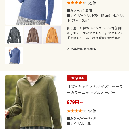
75
件
■カラー/4色展開
■サイズ/M(バスト79～87cm)～4L(バス
ト107～115cm)
折り返した衿のラインストーン付き刺し
ゅうモチーフがアクセント。アクセいら
ずで華やぐ、ふんわり暖かな起毛素材の
長袖Tシャツ。
2025年秋冬販売商品
70％OFF
【ぽっちゃりさんサイズ】セーラ
ーカラーニットプルオーバー
979円～
14
件
■カラー/ベージュ系
■サイズ/LL～5L