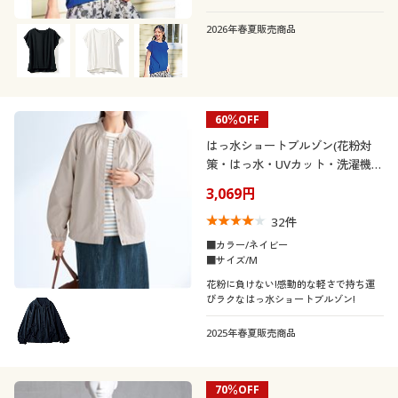
2026年春夏販売商品
60％OFF
はっ水ショートブルゾン(花粉対
策・はっ水・UVカット・洗濯機
OK)
3,069円
32
件
■カラー/ネイビー
■サイズ/M
花粉に負けない!感動的な軽さで持ち運
びラクなはっ水ショートブルゾン!
2025年春夏販売商品
70％OFF