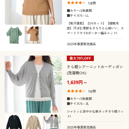
18
件
■カラー/2色展開
■サイズ/S～LL
【吸汗速乾】【UVカット】【接触冷
感】汗ばむ季節もさらりと心地いい、ス
マートドライRガーター編みニット!
2025年春夏販売商品
最大70％OFF
さら軽シアーニットカーディガン
(洗濯機OK)
1,639円～
16
件
■カラー/3色展開
■サイズ/S～3L
シャリッと涼やかな麻タッチさら軽ニッ
ト!
2025年春夏販売商品