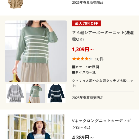
2025年春夏販売商品
最大70％OFF
さら軽シアーボーダーニット(洗濯
機OK)
1,309円～
16
件
■カラー/3色展開
■サイズ/S～3L
シャリっと涼やかな麻タッチさら軽ニッ
ト!
2025年春夏販売商品
Vネックロングニットカーディガ
ン(S～4L)
4,389円～