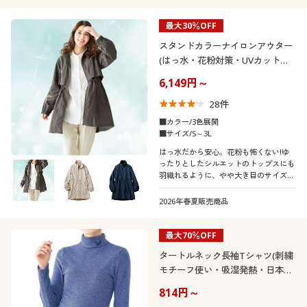
最大30％OFF
スタンドカラーナイロンアウター
(はっ水・花粉対策・UVカット・
洗濯機OK)
6,149円～
28
件
■カラー/3色展開
■サイズ/S～3L
はっ水だから安心。花粉も怖くない!ゆ
ったりとしたシルエットのトップスにも
羽織れるように、やや大き目のサイズ設
定になっております。また、ウエストの
ドロストを絞って裾をふんわりさせるこ
2026年春夏販売商品
とで、美シルエットも叶えます!
最大70％OFF
タートルネック長袖Tシャツ(刺繍
モチーフ使い・吸湿発熱・日本
製)
814円～