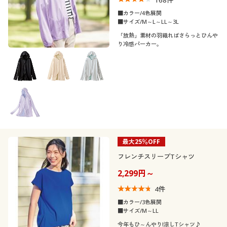
■カラー/4色展開
■サイズ/M～L～LL～3L
「放熱」素材の羽織ればさらっとひんや
り冷感パーカー。
最大25％OFF
フレンチスリーブTシャツ
2,299円～
4
件
■カラー/3色展開
■サイズ/M～LL
今年もひ～んやり!涼しTシャツ♪