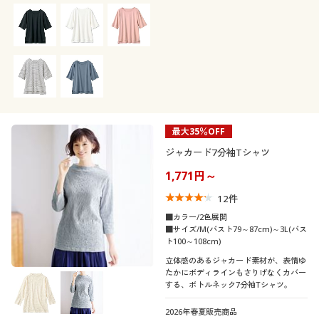
シーズン
撥水
消臭
10代
20代
シック
ナチュラル
価格
夏
春
～
円
絞込
30代
40代
冬
秋
50代
60代
解除する
最大35％OFF
ジャカード7分袖Tシャツ
閉じる
1,771円～
12
件
■カラー/2色展開
■サイズ/M(バスト79～87cm)～3L(バス
ト100～108cm)
立体感のあるジャカード素材が、表情ゆ
たかにボディラインもさりげなくカバー
する、ボトルネック7分袖Tシャツ。
2026年春夏販売商品