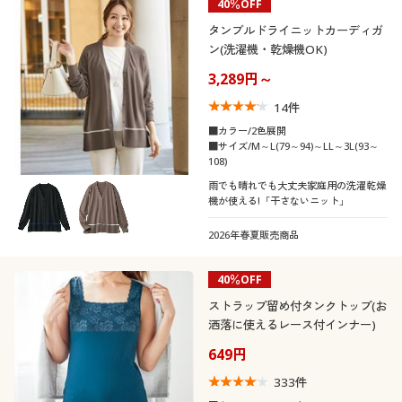
40％OFF
タンブルドライニットカーディガ
ン(洗濯機・乾燥機OK)
3,289円～
14
件
■カラー/2色展開
■サイズ/M～L(79～94)～LL～3L(93～
108)
雨でも晴れでも大丈夫家庭用の洗濯乾燥
機が使える!「干さないニット」
2026年春夏販売商品
40％OFF
ストラップ留め付タンクトップ(お
洒落に使えるレース付インナー)
649円
333
件