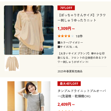
70％OFF
【ぽっちゃりさんサイズ】フラワ
ー刺しゅうゆったりニット
1,309円～
18
件
■カラー/アイボリー
■サイズ/3L～4L
【大きいサイズ プランプ】華やかな印
象になる、フロントの立体感のあるフラ
ワー刺しゅうがポイント!
2025年春夏販売商品
最大45％OFF
タンブルドライニットプルオーバ
ー(洗濯機・乾燥機OK)
2,409円～