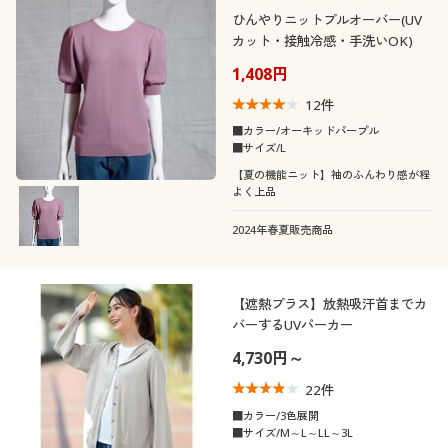
ひんやりニットプルオーバー(UV
カット・接触冷感・手洗いOK)
1,408円
12
件
■カラー/オーキッドパープル
■サイズ/L
【夏の機能ニット】袖のふんわり感が程
よく上品
2024年春夏販売商品
【遮熱プラス】放熱吸汗首までカ
バーするUVパーカー
4,730円～
22
件
■カラー/3色展開
■サイズ/M～L～LL～3L