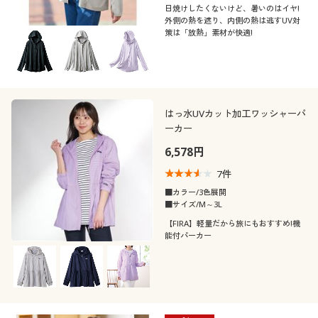
日焼けしたくないけど、暑いのはイヤ!
外側の熱を遮り、内側の熱は逃すUV対
策は「放熱」素材が快適!
はっ水UVカット加工ワッシャーパ
ーカー
6,578円
7
件
■カラー/3色展開
■サイズ/M～3L
【FIRA】軽量だから旅にもおすすめ!機
能付パーカー