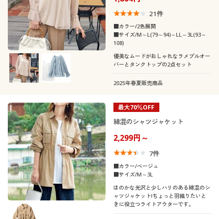
21
件
■カラー/2色展開
■サイズ/M～L(79～94)～LL～3L(93～
108)
優美なムードがおしゃれなラメプルオー
バーとタンクトップの2点セット
2025年春夏販売商品
最大70％OFF
綿混のシャツジャケット
2,299円～
7
件
■カラー/ベージュ
■サイズ/M～3L
ほのかな光沢と少しハリのある綿混のシ
ャツジャケット!ちょっと羽織りたいと
きに役立つライトアウターです。