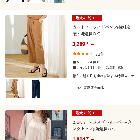
最大40％OFF
カットソーワイドパンツ(接触冷
感・洗濯機OK)
3,289円～
22
件
■カラー/2色展開
■サイズ/S(58～64)～3L(85～93)
暑さの残る日も迷わず決まる時短コーデ
2026年春夏販売商品
最大70％OFF
2点セット(ラメプルオーバー+タ
ンクトップ)(洗濯機OK)
1,804円～