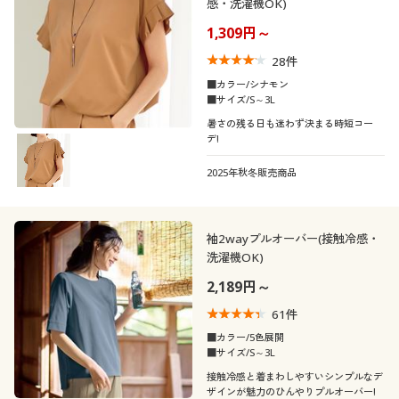
感・洗濯機OK)
サテン
シフォン
1,309円～
28
件
ファー・エコファー
エナメル
■カラー/シナモン
■サイズ/S～3L
暑さの残る日も迷わず決まる時短コー
キルティング
デ!
2025年秋冬販売商品
機能・特徴
シーン
ウォッシャブル(洗
ＵＶカット・紫外線
袖2wayプルオーバー(接触冷感・
える)
対策
洗濯機OK)
テイスト
フォーマル
スポーツ
2,189円～
冷感・涼感
吸汗速乾
61
件
着用感
ベーシック
エレガント
オフィス
旅行
■カラー/5色展開
■サイズ/S～3L
ストレッチ
抗菌防臭
年代
レギュラー
ゆったり
フェミニン
カジュアル
接触冷感と着まわしやすいシンプルなデ
ザインが魅力のひんやりプルオーバー!