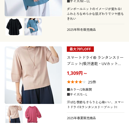
カタログ無料プレゼント
■サイズ/M～LL
靴・靴下サイ
22
22.5
23
23.5
24
24.5
ダンボールニットのイメージが変わる!
ズ
ふわとろなめらかな肌ざわりでツヤ感も
会員メニュー
きれい
25
マイページ
2025年秋冬販売商品
カラー
閲覧履歴
最大70％OFF
スマートドライ® ランタンスリー
お気に入り
ブニット(吸汗速乾・UVカット・
接触冷感)
1,309円～
サポート
25
件
こだわり条件
ご利用ガイド
柄・デザイン
■カラー/2色展開
で絞り込む
■サイズ/S～L
汗ばむ季節もさらりと心地いい、スマー
襟・ネック
よくある質問とお問い合わせ
無地
スリット
トドライRランタンスリーブニット!
袖
2025年春夏販売商品
Ｖネック
クルーネック・丸首
チェック
リボン