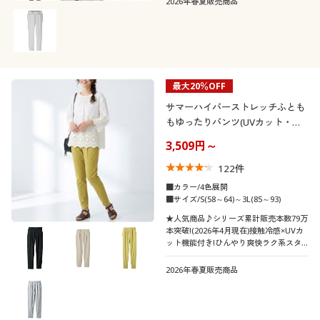
2026年春夏販売商品
最大20％OFF
サマーハイパーストレッチふとも
もゆったりパンツ(UVカット・接
触冷感・洗濯機OK・節電対策)
3,509円～
122
件
■カラー/4色展開
■サイズ/S(58～64)～3L(85～93)
★人気商品♪シリーズ累計販売本数79万
本突破!(2026年4月現在)接触冷感×UVカ
ット機能付き!ひんやり爽快ラク系スタ
イリッシュで夏のおしゃれに手抜きな
し!「ハイパーストレッチパンツ」
2026年春夏販売商品