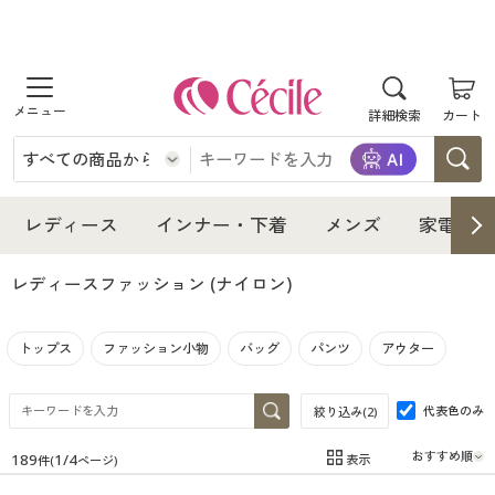
商品を探す
詳細検索
カート
レディース
インナー・下着
レディース通販すべて
レディース
インナー・下着
メンズ
家電・雑
メンズ
インナー・下着通販すべて
レディースファッション
レディースファッション
(ナイロン)
家電・雑貨
メンズ通販すべて
女性下着
女性下着
トップス
ファッション小物
バッグ
パンツ
アウター
寝具・インテリア・家具
家電・雑貨すべて
メンズファッション
メンズ下着
代表色のみ
絞り込み(
2
)
美容・健康
寝具・インテリア・家具通販すべて
家電
メンズ下着
ジュニア・ティーンズ下着
189
1
/
4
表示
件(
ページ)
在庫
在庫のある商品のみ表示