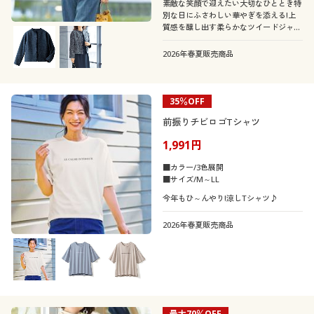
素敵な笑顔で迎えたい大切なひととき特
別な日にふさわしい華やぎを添える!上
質感を醸し出す柔らかなツイードジャケ
ットです。
2026年春夏販売商品
35％OFF
前振りチビロゴTシャツ
1,991円
■カラー/3色展開
■サイズ/M～LL
今年もひ～んやり!涼しTシャツ♪
2026年春夏販売商品
最大70％OFF