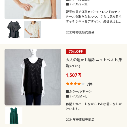
■サイズ/S～3L
視覚効果で体型カバー!!トレンドのディ
テールを取り入れつつ、さらに見た目も
すっきりキマるデザイン。痩せ見え&お
しゃれが同時に叶う秀逸トップス。
2023年春夏販売商品
70％OFF
大人の透かし編みニットベスト(手
洗いOK)
1,507円
7
件
■カラー/グリーン
■サイズ/M～L
体型をカバーしながら上品な着こなしが
叶います。
2024年春夏販売商品