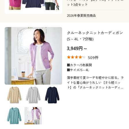
ット3点セット
2026年春夏販売商品
クルーネックニットカーディガン
(S～4L・7分袖)
3,949円～
509
件
■カラー/5色展開
■サイズ/S～4L
薄手素材で夏コーデを軽やかに彩る。ラ
イトな着心地がうれしい【さら軽ニッ
ト】の『クルーネックニットカーディガ
ン』