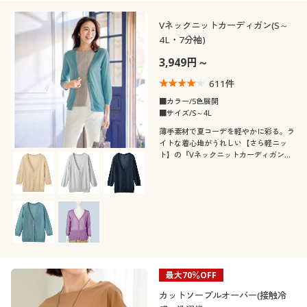
素材
長袖
七分袖
ハイネック
ノーカラー
花柄
ボーダー
Vネックニットカーディガン(S～
4L・7分袖)
コットン・綿100
ナイロン
ノースリーブ
ラグランスリーブ
レギュラーカラー
Ｕネック
3,949円～
ワンポイント
フリル
611
件
レザー
ウール
パフスリーブ
フレンチスリーブ
スクエアネック
タートルネック
■カラー/5色展開
総柄
迷彩・カモフラ柄
■サイズ/S～4L
デニム
レース
ドルマンスリーブ
薄手素材で夏コーデを軽やかに彩る。ラ
ボートネック
イトな着心地がうれしい【さら軽ニッ
ヘリンボーン
ビジュー
ト】の『Vネックニットカーディガン』
スウェット
リネン・麻
インナーを選ばない定番シルエット。
フリンジ
刺繍
シルク
ガーゼ
フリース
ツイード
最大70％OFF
コーデュロイ
スエード
カットソープルオーバー(接触冷