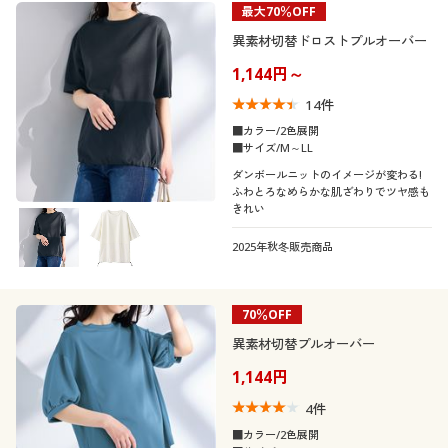
最大70％OFF
制服・スクール
美容・健康通販すべて
家具・収納
キッチン・雑貨・日用品
カテゴリ
異素材切替ドロストプルオーバー
1,144円～
大きいサイズ
制服・スクールすべて
美容・健康・サプリメント
寝具・ベッド
14
件
口コミ
バーゲン
■カラー/2色展開
大きいサイズ通販すべて
制服・学生服
カーテン・ラグ・ファブリック
(5)
■サイズ/M～LL
ダンボールニットのイメージが変わる!
(4〜4.9)
詳細検索
バーゲンセール
大きいサイズ レディース服
ジュニア・ティーンズ下着
ふわとろなめらかな肌ざわりでツヤ感も
きれい
(3〜3.9)
商品カテゴリ一覧
シークレットセール
大きいサイズ レディース下着
2025年秋冬販売商品
(2〜2.9)
カタログ
大きいサイズ メンズ
(1〜1.9)
70％OFF
カタログ・チラシからのご注文
異素材切替プルオーバー
レディースサ
大きいサイズ 事務・制服
S
M
L
LL
3L
4L
イズ
1,144円
デジタルカタログ
5L
4
件
■カラー/2色展開