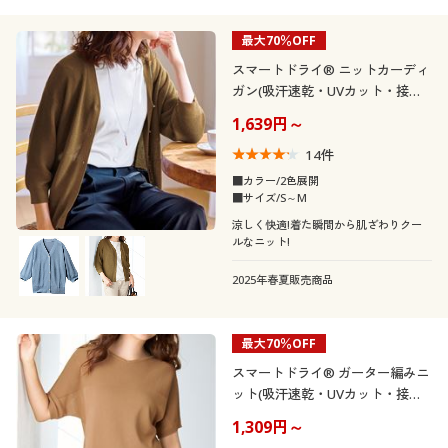
最大70％OFF
スマートドライ® ニットカーディ
ガン(吸汗速乾・UVカット・接触
冷感・洗濯機OK)
1,639円～
14
件
■カラー/2色展開
■サイズ/S～M
涼しく快適!着た瞬間から肌ざわりクー
ルなニット!
2025年春夏販売商品
最大70％OFF
スマートドライ® ガーター編みニ
ット(吸汗速乾・UVカット・接触
冷感・洗濯機OK)
1,309円～