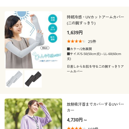
持続冷感・UVカットアームカバー
(二の腕すっきり)
1,639円
25
件
■カラー/2色展開
■サイズ/S-50(50cm丈)～LL-60(60cm
丈)
日差しからお肌を守る二の腕すっきりア
ームカバー
放熱吸汗首までカバーするUVパー
カー
4,730円～
168
件