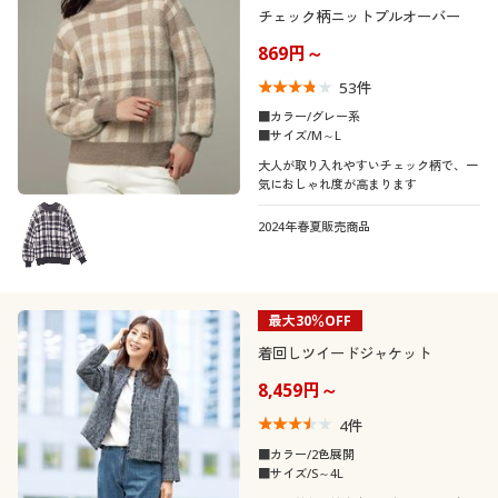
チェック柄ニットプルオーバー
869円～
53
件
■カラー/グレー系
■サイズ/M～L
大人が取り入れやすいチェック柄で、一
気におしゃれ度が高まります
2024年春夏販売商品
最大30％OFF
着回しツイードジャケット
8,459円～
4
件
■カラー/2色展開
■サイズ/S～4L