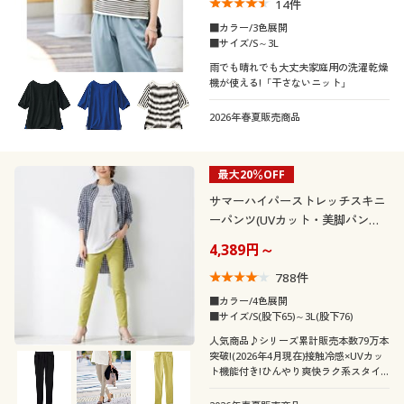
14
件
■カラー/3色展開
■サイズ/S～3L
雨でも晴れでも大丈夫家庭用の洗濯乾燥
機が使える!「干さないニット」
2026年春夏販売商品
最大20％OFF
サマーハイパーストレッチスキニ
ーパンツ(UVカット・美脚パン
ツ・選べる2レングス・洗濯機
4,389円～
OK・接触冷感・節電対策)
788
件
■カラー/4色展開
■サイズ/S(股下65)～3L(股下76)
人気商品♪シリーズ累計販売本数79万本
突破!(2026年4月現在)接触冷感×UVカッ
ト機能付き!ひんやり爽快ラク系スタイ
リッシュで夏のおしゃれに手抜きなし!
「ハイパーストレッチパンツ」