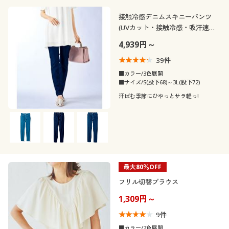
接触冷感デニムスキニーパンツ
(UVカット・接触冷感・吸汗速
乾・洗濯機OK)
4,939円～
39
件
■カラー/3色展開
■サイズ/S(股下68)～3L(股下72)
汗ばむ季節にひやっとサラ軽っ!
最大80％OFF
フリル切替ブラウス
1,309円～
9
件
■カラー/2色展開