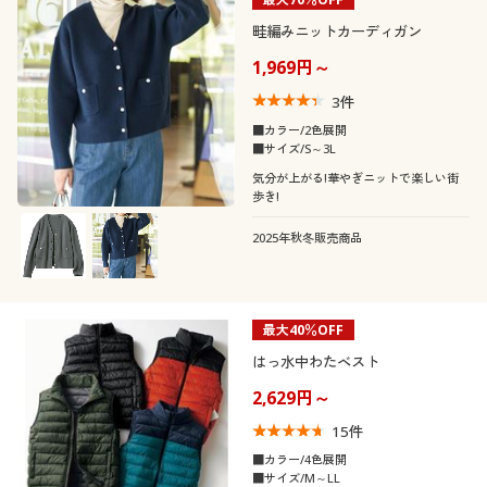
畦編みニットカーディガン
1,969円～
3
件
■カラー/2色展開
■サイズ/S～3L
気分が上がる!華やぎニットで楽しい街
歩き!
2025年秋冬販売商品
最大40％OFF
はっ水中わたベスト
2,629円～
15
件
■カラー/4色展開
■サイズ/M～LL