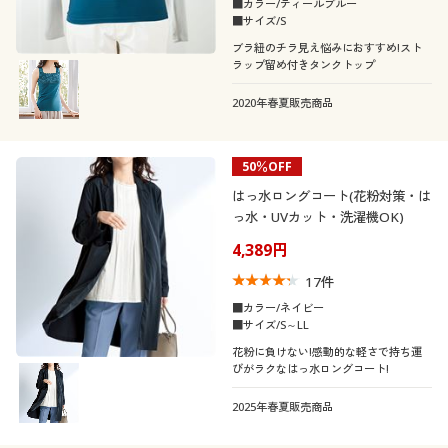
■カラー/ティールブルー
■サイズ/S
ブラ紐のチラ見え悩みにおすすめ!スト
ラップ留め付きタンクトップ
2020年春夏販売商品
50％OFF
はっ水ロングコート(花粉対策・は
っ水・UVカット・洗濯機OK)
4,389円
17
件
■カラー/ネイビー
■サイズ/S～LL
花粉に負けない!感動的な軽さで持ち運
びがラクなはっ水ロングコート!
2025年春夏販売商品