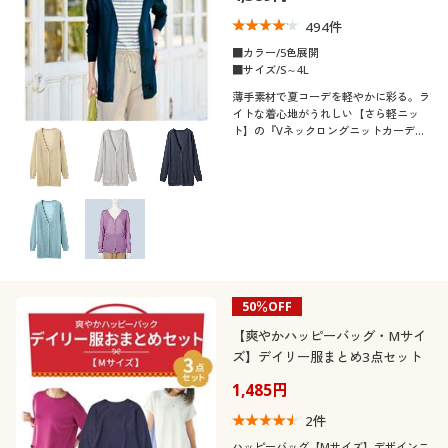
494
件
■カラー/5色展開
■サイズ/S～4L
薄手素材で夏コーデを軽やかに彩る。ラ
イトな着心地がうれしい【さら軽ニッ
ト】の『Vネックロングニットカーディ
ガン』インナーを選ばない定番シルエッ
ト。
50％OFF
【爽やかハッピーバッグ・Mサイ
ズ】デイリー服まとめ3点セット
1,485円
2
件
ハッピーバッグ【Mサイズ】デザインニ