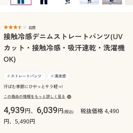
LL(股下72) ◎ 在庫あり
3L(股下68) ◎ 在庫あり
カタログ無料プレゼント
3L(股下72) ○ 在庫わずか
マイページ
会員メニュー
閲覧履歴
83件
マイページ
接触冷感デニムストレートパンツ(UV
お気に入り
カット・接触冷感・吸汗速乾・洗濯機
閲覧履歴
OK)
サポート
お気に入り
ご利用ガイド
ストレートパンツ
清涼感
#
#
サポート
汗ばむ季節にひやっとサラ軽っ!
よくある質問とお問い合わせ
ご利用ガイド
この商品の情報をもっと詳しく見る
4,939
6,039
よくある質問とお問い合わせ
円、
円
税抜価格 4,490
(税込)
円、5,490円