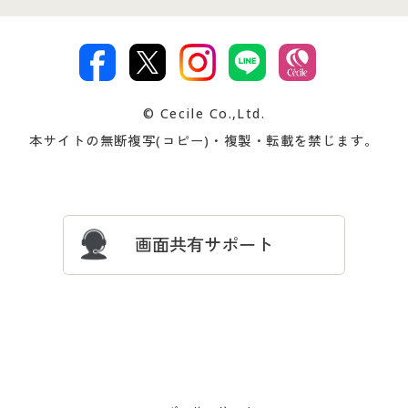
特定商取引法に基づく表示
古物営業法に基づく表示
カタログ・チラシからのご注
デジタルカタログ
ご注文は
お届けは
文
著作権・商標について
会社案内
交換・返品は
お支払は
カタログ無料プレゼント
特集一覧
© Cecile Co.,Ltd.
会員登録・お客様情報変更に
お客様番号・パスワードをお
本サイトの無断複写(コピー)・複製・転載を禁じます。
プレゼント＆キャンペーン
サイトマップ
ついて
忘れの場合
サイズガイド
よくある質問とお問い合わせ
画面共有サポート