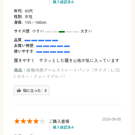
購入確認済み
年代:
60代
性別:
女性
身長:
155～160cm
サイズ感
小さい
大きい
品質
お買い得感
使いやすさ
履きやすく サラッとした履き心地が気に入っています
商品：
接触冷感デニムストレートパンツ（サイズ：L-72
/ カラー：フェードブルー）
役に立った
0
2026-08-05
ご購入者様
購入確認済み