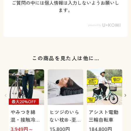
ご質問の中には個人情報は入力しないようお願いし
ます。
この商品を見た人は他に…
最大20%OFF
やみつき綿
ヒツジのいら
アシスト電動
混・接触冷感
ない枕® -至
三輪自転車
パンツ(ウエス
極-
3,949
円～
15,800
円
184,800
円
3