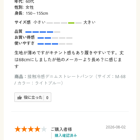
年代:
60代
性別:
女性
身長:
150～155cm
サイズ感
小さい
大きい
品質
お買い得感
使いやすさ
生地が薄めですがキチント感もあり履きやすいです。丈
は68cmにしましたが他のメーカーより長め？に感じま
す
商品：
接触冷感デニムストレートパンツ（サイズ：M-68
/ カラー：ライトブルー）
役に立った
0
2026-08-02
ご購入者様
購入確認済み