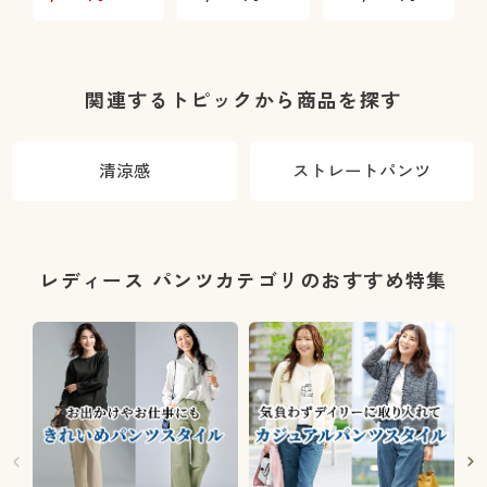
トややタイト)
(吸汗速乾・ス
トレッチ)
1
関連するトピックから商品を探す
清涼感
ストレートパンツ
レディース パンツカテゴリのおすすめ特集