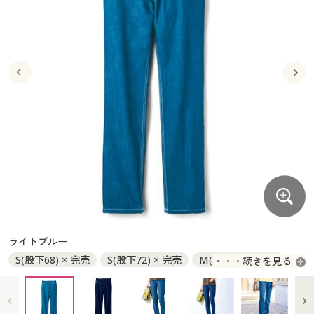
大きいサイズ
制服・スクールすべて
美容・健康・サプリメント
寝具・ベッド
制服・スクール
美容・健康通販すべて
家具・収納
キッチン・雑貨・日用品
バーゲン
大きいサイズ通販すべて
制服・学生服
カーテン・ラグ・ファブリック
大きいサイズ
制服・スクールすべて
美容・健康・サプリメント
寝具・ベッド
詳細検索
バーゲンセール
大きいサイズ レディース服
ジュニア・ティーンズ下着
バーゲン
大きいサイズ通販すべて
制服・学生服
カーテン・ラグ・ファブリック
商品カテゴリ一覧
シークレットセール
大きいサイズ レディース下着
詳細検索
バーゲンセール
大きいサイズ レディース服
ジュニア・ティーンズ下着
カタログ
大きいサイズ メンズ
商品カテゴリ一覧
シークレットセール
大きいサイズ レディース下着
カタログ・チラシからのご注文
カタログ
大きいサイズ 事務・制服
大きいサイズ メンズ
デジタルカタログ
カタログ・チラシからのご注文
ライトブルー
大きいサイズ 事務・制服
S(股下68) × 完売
S(股下72) × 完売
M(股下68) × 完売
続きを見る
カタログ無料プレゼント
デジタルカタログ
M(股下72) × 完売
L(股下68) ◎ 在庫あり
L(股下72) ◎ 在庫あり
LL(股下68) ◎ 在庫あり
会員メニュー