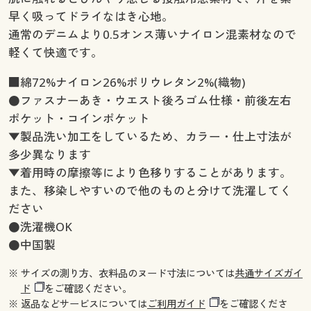
早く吸ってドライなはき心地。
通常のデニムより0.5オンス薄いナイロン混素材なので
軽くて快適です。
■綿72%ナイロン26%ポリウレタン2%(織物)
●ファスナーあき・ウエスト後ろゴム仕様・前後左右
ポケット・コインポケット
▼製品洗い加工をしているため、カラー・仕上寸法が
多少異なります
▼着用時の摩擦等により色移りすることがあります。
また、移染しやすいので他のものと分けて洗濯してく
ださい
●洗濯機OK
●中国製
※ サイズの測り方、衣料品のヌード寸法については
共通サイズガイ
ド
をご確認ください。
※ 返品などサービスについては
ご利用ガイド
をご確認くださ