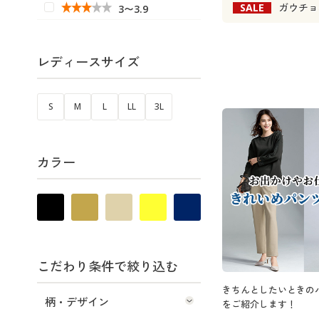
SALE
ガウチョ
3〜3.9
レディースサイズ
S
M
L
LL
3L
カラー
こだわり条件で絞り込む
きちんとしたいときの
柄・デザイン
をご紹介します！