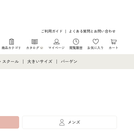
ご利用ガイド
よくある質問とお問い合わせ
商品カテゴリ
カタログ
マイページ
閲覧履歴
お気に入り
カート
カタログ・チラシからのご注文
・スクール
大きいサイズ
バーゲン
デジタルカタログ
て
・スクールすべて
大きいサイズ通販すべて
バーゲンセール
カタログ無料プレゼント
メント
・学生服
大きいサイズ レディース服
シークレットセール
ニア・ティーンズ下着
大きいサイズ レディース下着
大きいサイズ メンズ
メンズ