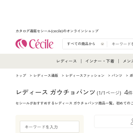
カタログ通販セシール(cecile)のオンラインショップ
レディース
インナー・下着
メン
レディース通販すべて
インナー・下着通販すべ
メン
トップ
レディース通販
レディースファッション
パンツ
ガ
レディースファッション
女性下着
メン
レディース ガウチョパンツ
4
(1/1ページ)
件
セシールがおすすめするレディース ガウチョパンツ商品一覧。初めての
女性下着
メンズ下着
メン
ジュニア・ティーンズ下