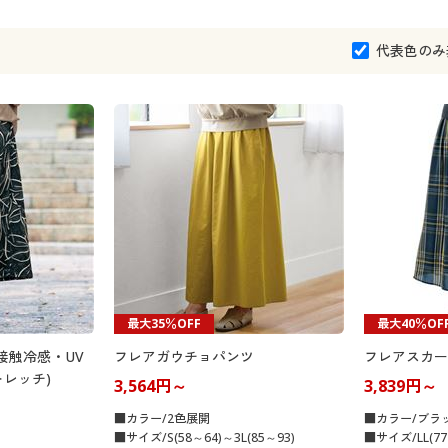
代表色のみ
最大35％OFF
最大40％OF
接触冷感・UV
フレアガウチョパンツ
フレアスカー
レッチ)
3,564円～
3,839円～
■カラー/2色展開
■カラー/ブラ
■サイズ/S(58～64)～3L(85～93)
■サイズ/LL(77