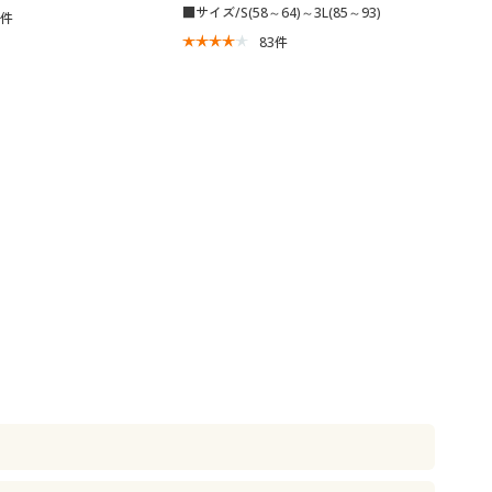
■サイズ/S(58～64)～3L(85～93)
2
件
83
件