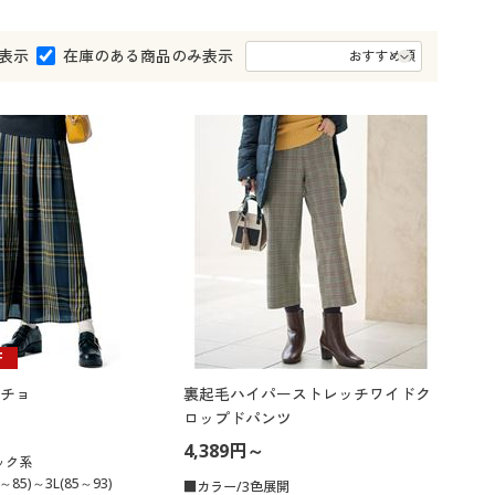
大きいサイズ 事務・制服
表示
在庫のある商品のみ表示
F
チョ
裏起毛ハイパーストレッチワイドク
ロップドパンツ
4,389円～
ック系
～85)～3L(85～93)
■カラー/3色展開