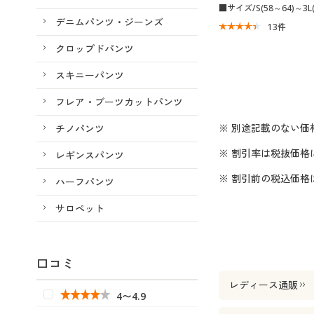
■サイズ/S(58～64)～3L(
デニムパンツ・ジーンズ
13
件
クロップドパンツ
スキニーパンツ
フレア・ブーツカットパンツ
※ 別途記載のない価
チノパンツ
※ 割引率は税抜価格
レギンスパンツ
※ 割引前の税込価
ハーフパンツ
サロペット
口コミ
レディース通販
4〜4.9