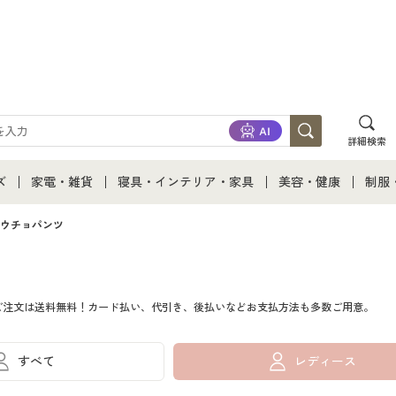
詳細検索
ズ
家電・雑貨
寝具・インテリア・家具
美容・健康
制服
て
ズ通販すべて
家電・雑貨すべて
寝具・インテリア・家具通販すべて
美容・健康通販すべ
制服
ウチョパンツ
ズファッション
家電
家具・収納
美容・健康・サプリ
制服
ご注文は送料無料！カード払い、代引き、後払いなどお支払方法も多数ご用意。
ズ下着
キッチン・雑貨・日用品
寝具・ベッド
ジュ
着
カーテン・ラグ・ファブリック
すべて
レディース