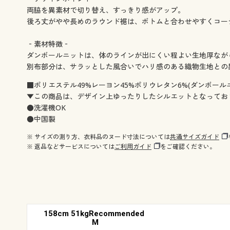
両脇を異素材で切り替え、すっきり感がアップ。
後ろ丈がやや長めのラウンド裾は、ボトムと合わせやすくコー
‐素材特徴‐
ダンボールニットは、体のラインが出にくい程よい生地厚なが
別布部分は、サラッとした風合いでハリ感のある織物生地との
■ポリエステル49%レーヨン45%ポリウレタン6%(ダンボールニ
▼この商品は、デザイン上ゆったりしたシルエットとなってお
●洗濯機OK
●中国製
※ サイズの測り方、衣料品のヌード寸法については
共通サイズガイド
※ 返品などサービスについては
ご利用ガイド
をご確認ください。
158cm 51kgRecommended
M