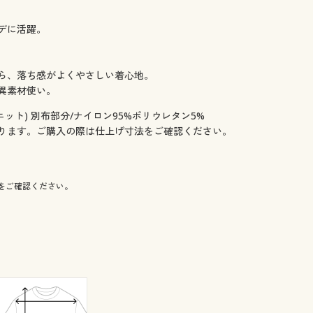
デに活躍。
ら、落ち感がよくやさしい着心地。
異素材使い。
ット) 別布部分/ナイロン95%ポリウレタン5%
ります。ご購入の際は仕上げ寸法をご確認ください。
をご確認ください。