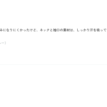
汗じみになりにくかったけど、ネックと袖口の素材は、しっかり汗を吸っ
ルー）