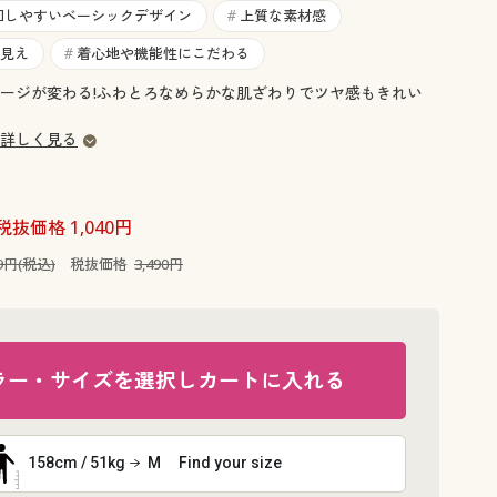
大きいサイズ 事務・制服
回しやすいベーシックデザイン
上質な素材感
#
見え
着心地や機能性にこだわる
#
ージが変わる!ふわとろなめらかな肌ざわりでツヤ感もきれい
詳しく見る
税抜価格 1,040円
39円(税込)
税抜価格
3,490円
ラー・サイズを選択しカートに入れる
158cm / 51kg
M
Find your size
ブルー