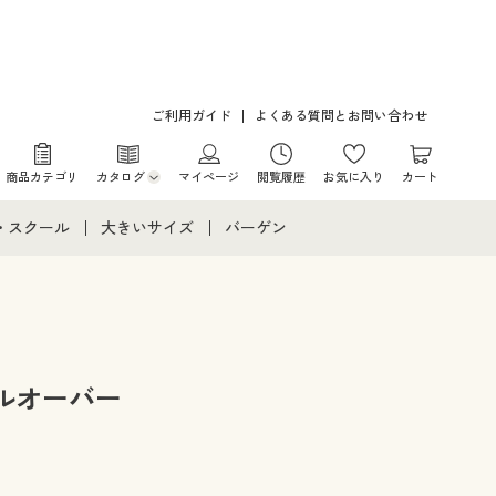
ご利用ガイド
よくある質問とお問い合わせ
商品カテゴリ
カタログ
マイページ
閲覧履歴
お気に入り
カート
カタログ・チラシからのご注文
・スクール
大きいサイズ
バーゲン
デジタルカタログ
て
・スクールすべて
大きいサイズ通販すべて
バーゲンセール
カタログ無料プレゼント
メント
・学生服
大きいサイズ レディース服
シークレットセール
ニア・ティーンズ下着
大きいサイズ レディース下着
ルオーバー
大きいサイズ メンズ