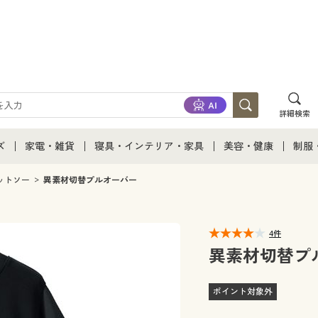
詳細検索
ズ
家電・雑貨
寝具・インテリア・家具
美容・健康
制服
て
ズ通販すべて
家電・雑貨すべて
寝具・インテリア・家具通販すべて
美容・健康通販すべ
制服
ットソー
異素材切替プルオーバー
ズファッション
家電
家具・収納
美容・健康・サプリ
制服
4件
ズ下着
キッチン・雑貨・日用品
寝具・ベッド
ジュ
異素材切替プ
着
カーテン・ラグ・ファブリック
ポイント対象外