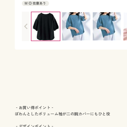
M ◎ 在庫あり
‐お買い得ポイント‐
ぽわんとしたボリューム袖が二の腕カバーにもひと役
‐デザインポイント‐