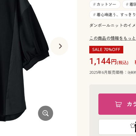
カットソー
着
#
#
着心地違う、すっきり
#
ダンボールニットのイメ
この商品の情報をもっと
SALE 70%OFF
1,144
円
(税込)
2025年6月販売価格：
3,8
カ
ブルー