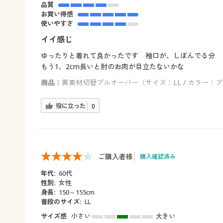
品質
お買い得感
使いやすさ
イイ感じ
ゆったりと着れて良かったです 袖口が、しぼんでる分
もう1、2cm長いと肘のお肉が目立たないかな
商品：
異素材切替プルオーバー（サイズ：LL / カラー：
役に立った
0
ご購入者様
購入確認済み
年代:
60代
性別:
女性
身長:
150～155cm
普段のサイズ:
LL
サイズ感
小さい
大きい