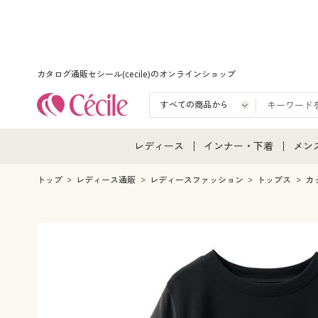
カタログ通販セシール(cecile)のオンラインショップ
レディース
インナー・下着
メン
レディース通販すべて
インナー・下着通販すべ
メン
トップ
レディース通販
レディースファッション
トップス
カ
レディースファッション
女性下着
メン
女性下着
メンズ下着
メン
ジュニア・ティーンズ下