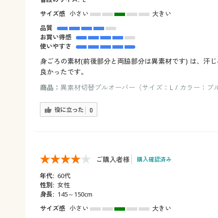
サイズ感
小さい
大きい
品質
お買い得感
使いやすさ
身ごろの素材(前後部分と両脇部分は異素材です) は、
良かったです。
商品：
異素材切替プルオーバー（サイズ：L / カラー：ブ
役に立った
0
ご購入者様
購入確認済み
年代:
60代
性別:
女性
身長:
145～150cm
サイズ感
小さい
大きい