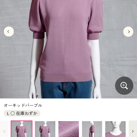
大きいサイズ
制服・スクールすべて
美容・健康・サプリメント
寝具・ベッド
制服・スクール
美容・健康通販すべて
家具・収納
キッチン・雑貨・日用品
バーゲン
大きいサイズ通販すべて
制服・学生服
カーテン・ラグ・ファブリック
大きいサイズ
制服・スクールすべて
美容・健康・サプリメント
寝具・ベッド
詳細検索
バーゲンセール
大きいサイズ レディース服
ジュニア・ティーンズ下着
バーゲン
大きいサイズ通販すべて
制服・学生服
カーテン・ラグ・ファブリック
商品カテゴリ一覧
シークレットセール
大きいサイズ レディース下着
詳細検索
バーゲンセール
大きいサイズ レディース服
ジュニア・ティーンズ下着
カタログ
大きいサイズ メンズ
商品カテゴリ一覧
シークレットセール
大きいサイズ レディース下着
カタログ・チラシからのご注文
カタログ
大きいサイズ 事務・制服
大きいサイズ メンズ
デジタルカタログ
カタログ・チラシからのご注文
オーキッドパープル
大きいサイズ 事務・制服
L ○ 在庫わずか
カタログ無料プレゼント
デジタルカタログ
会員メニュー