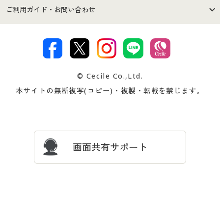
セシールご利用規約
プライバシーポリシー
商品カテゴリ
バーゲンセール
ご利用ガイド・お問い合わせ
特定商取引法に基づく表示
古物営業法に基づく表示
カタログ・チラシからのご注
デジタルカタログ
ご注文は
お届けは
文
著作権・商標について
会社案内
交換・返品は
お支払は
カタログ無料プレゼント
特集一覧
© Cecile Co.,Ltd.
会員登録・お客様情報変更に
お客様番号・パスワードをお
本サイトの無断複写(コピー)・複製・転載を禁じます。
プレゼント＆キャンペーン
サイトマップ
ついて
忘れの場合
サイズガイド
よくある質問とお問い合わせ
画面共有サポート