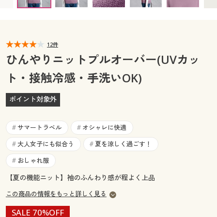
カタログ無料プレゼント
マイページ
会員メニュー
閲覧履歴
12件
マイページ
ひんやりニットプルオーバー(UVカッ
お気に入り
ト・接触冷感・手洗いOK)
閲覧履歴
サポート
ポイント対象外
お気に入り
ご利用ガイド
サポート
サマートラベル
オシャレに快適
#
#
よくある質問とお問い合わせ
大人女子にも似合う
夏を涼しく過ごす！
#
#
ご利用ガイド
おしゃれ服
#
よくある質問とお問い合わせ
【夏の機能ニット】袖のふんわり感が程よく上品
この商品の情報をもっと詳しく見る
SALE 70%OFF