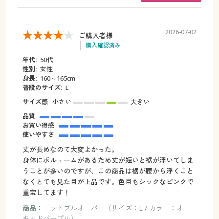
2026-07-02
ご購入者様
購入確認済み
年代:
50代
性別:
女性
身長:
160～165cm
普段のサイズ:
L
サイズ感
小さい
大きい
品質
お買い得感
使いやすさ
丈が長めなのて大変よかった。
身体にボルュームがあるため丈が短いと裾が浮いてしま
うことが多いのですが、この商品は裾が腰から浮くこと
なくとても見た目が上品です。色目もシックなピンクで
重宝してます！
商品：
ニットプルオーバー（サイズ：L / カラー：オー
キッドパープル）