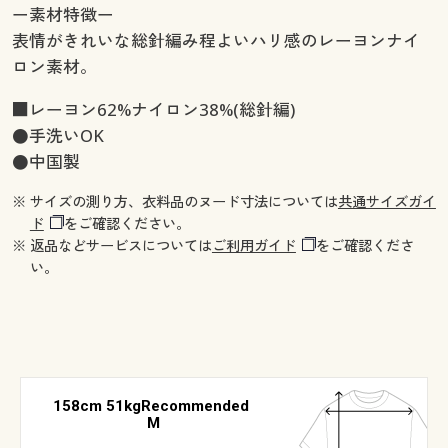
ー素材特徴ー
表情がきれいな総針編み程よいハリ感のレーヨンナイ
ロン素材。
■レーヨン62%ナイロン38%(総針編)
●手洗いOK
●中国製
※ サイズの測り方、衣料品のヌード寸法については
共通サイズガイ
ド
をご確認ください。
※ 返品などサービスについては
ご利用ガイド
をご確認くださ
い。
158cm 51kgRecommended
M