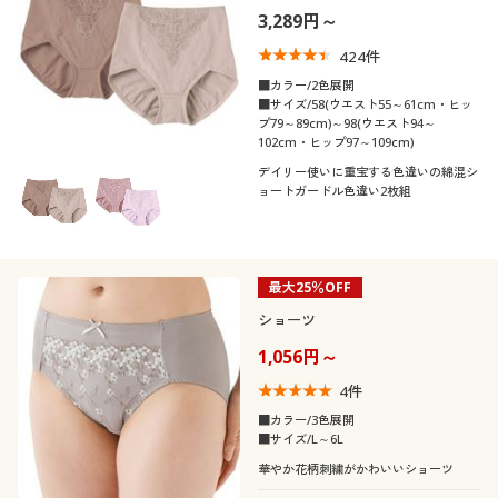
3,289円～
424
件
■カラー/2色展開
■サイズ/58(ウエスト55～61cm・ヒッ
プ79～89cm)～98(ウエスト94～
102cm・ヒップ97～109cm)
デイリー使いに重宝する色違いの綿混シ
ョートガードル色違い2枚組
最大25％OFF
ショーツ
1,056円～
4
件
■カラー/3色展開
■サイズ/L～6L
華やか花柄刺繍がかわいいショーツ