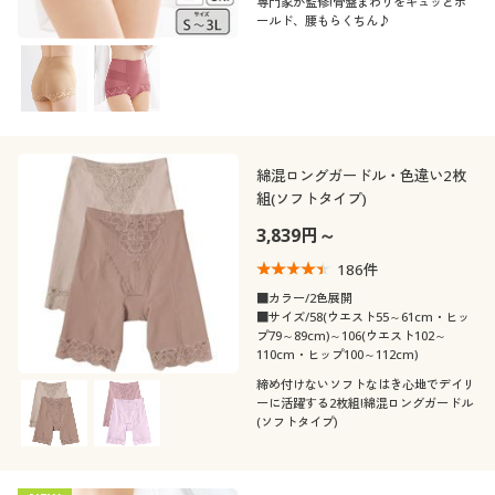
専門家が監修!骨盤まわりをキュッとホ
ールド、腰もらくちん♪
綿混ロングガードル・色違い2枚
組(ソフトタイプ)
3,839円～
186
件
■カラー/2色展開
■サイズ/58(ウエスト55～61cm・ヒッ
プ79～89cm)～106(ウエスト102～
110cm・ヒップ100～112cm)
締め付けないソフトなはき心地でデイリ
ーに活躍する2枚組!綿混ロングガードル
(ソフトタイプ)