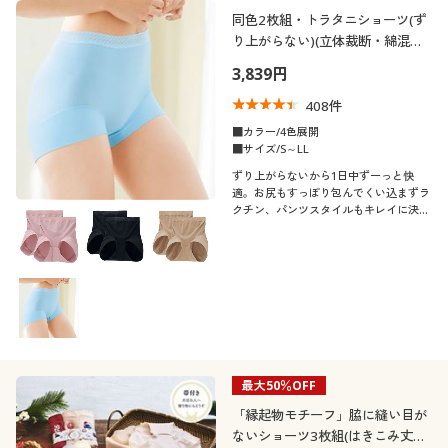
制服・スクール
同色2枚組・トラタニショーツ(ず
美容・健康通販すべて
家具・収納
キッチン・雑貨・日用品
カテゴリ
り上がらない)(立体裁断・綿混・1
分丈)(はきこみ丈深め)
3,839円
大きいサイズ
制服・スクールすべて
美容・健康・サプリメント
寝具・ベッド
408
件
バーゲン
大きいサイズ通販すべて
■カラー/4色展開
制服・学生服
カーテン・ラグ・ファブリック
■サイズ/S～LL
口コミ
(5)
ずり上がらないから1日中ずーっと快
詳細検索
バーゲンセール
大きいサイズ レディース服
ジュニア・ティーンズ下着
適。お尻もすっぽり包んでくい込まずラ
クチン、パンツスタイルもキレイに決ま
(4〜4.9)
る!人気の「トラタニ®」から、裾が巻
商品カテゴリ一覧
シークレットセール
き上がらない1分丈ショーツがお得な2枚
大きいサイズ レディース下着
(3〜3.9)
組で
カタログ
(2〜2.9)
大きいサイズ メンズ
カタログ・チラシからのご注文
レディースサ
SS
S
M
L
LL
3L
大きいサイズ 事務・制服
イズ
最大50％OFF
デジタルカタログ
4L
5L
6L
「縁起物モチーフ」脇に縫い目が
ないショーツ3枚組(はきこみ丈ス