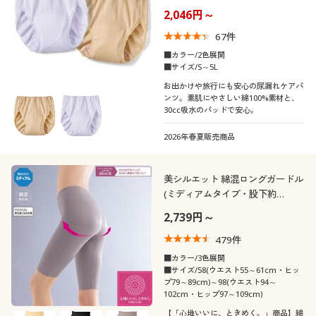
深め)
2,046円～
67
件
■カラー/2色展開
■サイズ/S～5L
お出かけや旅行にも安心の尿漏れケアパ
ンツ。素肌にやさしい綿100%素材と、
30cc吸水のパッドで安心。
2026年春夏販売商品
美シルエット 綿混ロングガードル
(ミディアムタイプ・股下約
26cm・ウエストゴム身生地くる
2,739円～
み仕様)
479
件
■カラー/3色展開
■サイズ/58(ウエスト55～61cm・ヒッ
プ79～89cm)～98(ウエスト94～
102cm・ヒップ97～109cm)
【「心地いいに、ときめく。」商品】綿