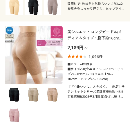
混素材で1枚ばきも気持ちいい♪気にな
る部分をしっかり押さえ、ヒップライン
&シルエットをすっきり!アウターにひび
きにくい、足口ヘム仕上げのシンプルガ
ードル、太ももにラインがでにくいロン
グタイプ。
美シルエット ロングガードル(ミ
ディアムタイプ・股下約16cm・
ウエストレース仕様)
2,189円～
1,096
件
■カラー/4色展開
■サイズ/58(ウエスト55～61cm・ヒッ
プ79～89cm)～98(ウエスト94～
102cm・ヒップ97～109cm)
【「心地いいに、ときめく。」商品】サ
テンネットシリーズ累計販売枚数143.5
万枚突破!(2026年3月現在)愛され続ける
美シルエットガードル股下約16cmタイ
プ。定番の股下丈です。