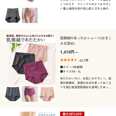
くつがえす、マシュマロのようなやさし
い着心地防水布の安心感とはき心地の良
さで、ブルーデイをもっと快適に
肌側綿のあったかショーツ(はきこ
み丈深め)
1,419円～
421
件
■カラー/3色展開
■サイズ/M～5L
あたたかいのに、お肌にもやさしく。肌
側は綿素材、表側は水分を吸ってぬくも
りを育む吸湿発熱素材を使用したあった
かショーツ(はきこみ丈深め)
最大35％OFF