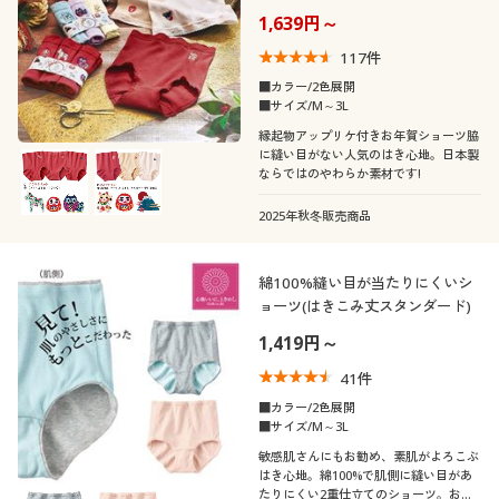
カタログ無料プレゼント
タンダード)
カラー
1,639円～
会員メニュー
117
件
■カラー/2色展開
■サイズ/M～3L
マイページ
縁起物アップリケ付きお年賀ショーツ脇
に縫い目がない人気のはき心地。日本製
閲覧履歴
ならではのやわらか素材です!
こだわり条件
柄・デザイン
2025年秋冬販売商品
で絞り込む
お気に入り
素材
無地
ボーダー
綿100%縫い目が当たりにくいシ
サポート
ョーツ(はきこみ丈スタンダード)
機能・特徴
レース
ナイロン
花柄
チェック
1,419円～
ご利用ガイド
シーン
41
件
ウォッシャブル(洗
ストレッチ
コットン・綿100
シルク
える)
よくある質問とお問い合わせ
ワンポイント
水玉・ドット柄
■カラー/2色展開
■サイズ/M～3L
テイスト
旅行
敏感肌さんにもお勧め、素肌がよろこぶ
サテン
ウール
消臭
吸汗速乾
リボン
はき心地。綿100%で肌側に縫い目があ
着用感
ベーシック
エレガント
たりにくい2重仕立てのショーツ。お客