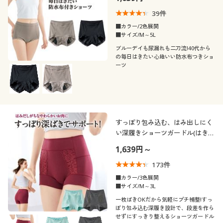
きこみ丈スタンダード)
39
件
■カラー/2色展開
■サイズ/M～5L
ブルーデイも尿漏れも二刀流!40代から
の毎日はきたい心地いい防水布つきショ
ーツ
すっぽり包み込む、はみ出しにく
い深履きショーツガードル(はきこ
み丈深め)
1,639円～
173
件
■カラー/3色展開
■サイズ/M～3L
一枚ばきOKだから気軽にプチ補整!すっ
ぽり包み込む深履き設計で、段差を作ら
せずにすっきり整えるショーツガードル