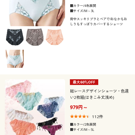
■カラー/4色展開
■サイズ/M～3L
背中スッキリブラとペアで!おなかもお
しりもすっぽりカバーするショーツ
最大60％OFF
総レースデザインショーツ・色違
い2枚組(はきこみ丈浅め)
979円～
112
件
■カラー/2色展開
■サイズ/M～5L