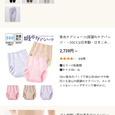
た®ロングガードル(股下約23cmタイ
プ)
吸水ケアショーツ(尿漏れケアパン
ツ・～50CC)(日本製・はきこみ丈
深め)
2,739円～
99
件
■カラー/3色展開
■サイズ/M～5L
50cc吸水のパッドで安心!お出かけや旅
行にも安心の尿漏れケアパンツ。エレガ
ントなレーシィデザインで華やかに。
ゴムや縫い目があたりにくいショ