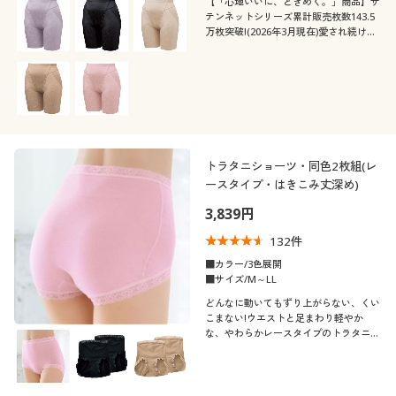
【「心地いいに、ときめく。」商品】サ
テンネットシリーズ累計販売枚数143.5
万枚突破!(2026年3月現在)愛され続ける
美シルエット®が叶う美尻ガードル股下
約15cmタイプ。ウエストレースなしタ
イプでレースが苦手な方におすすめ♪
トラタニショーツ・同色2枚組(レ
ースタイプ・はきこみ丈深め)
3,839円
132
件
■カラー/3色展開
■サイズ/M～LL
どんなに動いてもずり上がらない、くい
こまない!ウエストと足まわり軽やか
な、やわらかレースタイプのトラタニ®
ショーツ(はきこみ丈深め)