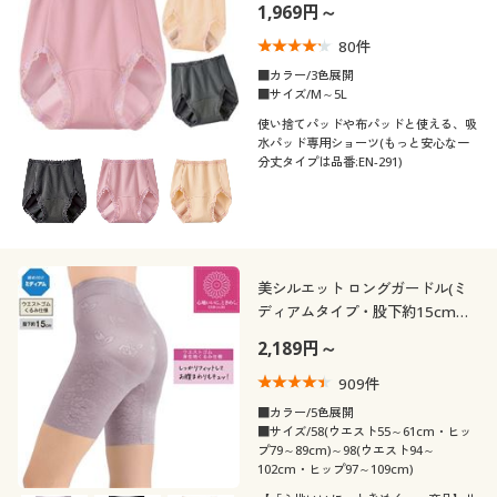
1,969円～
80
件
■カラー/3色展開
■サイズ/M～5L
使い捨てパッドや布パッドと使える、吸
水パッド専用ショーツ(もっと安心な一
分丈タイプは品番:EN-291)
美シルエット ロングガードル(ミ
ディアムタイプ・股下約15cm・
ウエストゴム身生地くるみ仕様)
2,189円～
909
件
■カラー/5色展開
■サイズ/58(ウエスト55～61cm・ヒッ
プ79～89cm)～98(ウエスト94～
102cm・ヒップ97～109cm)