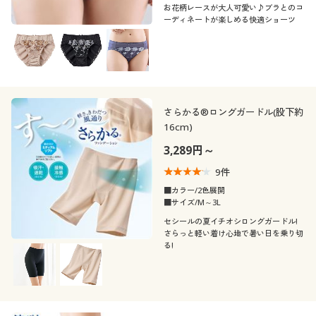
お花柄レースが大人可愛い♪ブラとのコ
ーディネートが楽しめる快適ショーツ
さらかる®ロングガードル(股下約
16cm)
3,289円～
9
件
■カラー/2色展開
■サイズ/M～3L
セシールの夏イチオシロングガードル!
さらっと軽い着け心地で暑い日を乗り切
る!