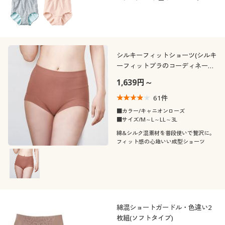
様の声から、ゴムがやわらかくなってリ
ガーゼ
ニューアル!(旧品番EF-346)
抗菌防臭
冷感・涼感
年代
レギュラー
ゆったり
フェミニン
カジュアル
シーズン
20代
30代
シルキーフィットショーツ(シルキ
ナチュラル
ーフィットブラのコーディネート
価格
夏
春
～
円
絞込
40代
50代
ショーツ)
1,639円～
61
件
冬
秋
60代
■カラー/キャニオンローズ
閉じる
■サイズ/M～L～LL～3L
綿&シルク混素材を普段使いで贅沢に。
フィット感の心地いい成型ショーツ
綿混ショートガードル・色違い2
枚組(ソフトタイプ)