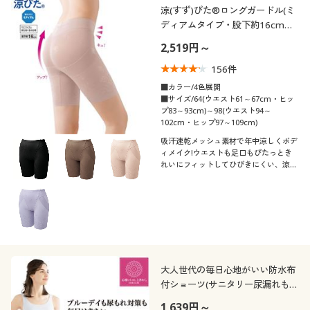
涼(すず)ぴた®ロングガードル(ミ
ディアムタイプ・股下約16cm・
ウエストゴム身生地くるみ仕様)
2,519円～
156
件
■カラー/4色展開
■サイズ/64(ウエスト61～67cm・ヒッ
プ83～93cm)～98(ウエスト94～
102cm・ヒップ97～109cm)
吸汗速乾メッシュ素材で年中涼しくボデ
ィメイク!ウエストも足口もぴたっとき
れいにフィットしてひびきにくい、涼ぴ
た®ロングガードル(股下約16cmタイ
プ)
大人世代の毎日心地がいい防水布
付ショーツ(サニタリー尿漏れも二
刀流・羽根付きナプキン対応・は
1,639円～