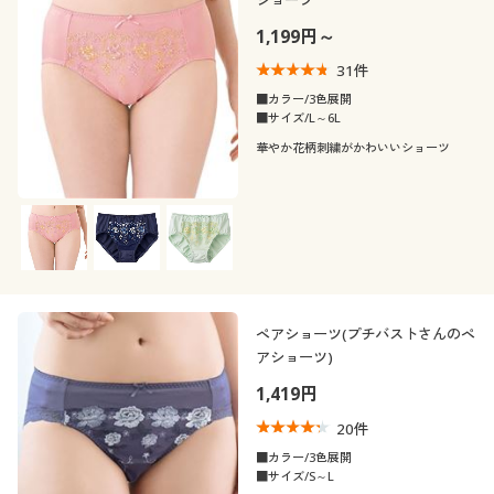
1,199円～
31
件
■カラー/3色展開
■サイズ/L～6L
華やか花柄刺繍がかわいいショーツ
ペアショーツ(プチバストさんのペ
アショーツ)
1,419円
20
件
■カラー/3色展開
■サイズ/S～L