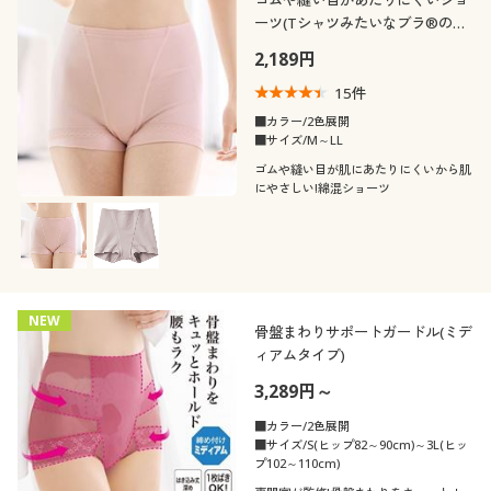
ーツ(Tシャツみたいなブラ®のコ
ーディネートショーツ)
2,189円
15
件
■カラー/2色展開
■サイズ/M～LL
ゴムや縫い目が肌にあたりにくいから肌
にやさしい!綿混ショーツ
NEW
骨盤まわりサポートガードル(ミデ
ィアムタイプ)
3,289円～
■カラー/2色展開
■サイズ/S(ヒップ82～90cm)～3L(ヒッ
プ102～110cm)