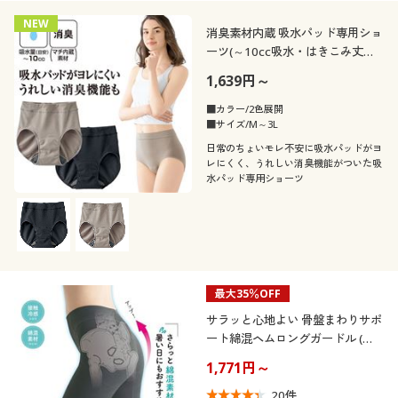
NEW
消臭素材内蔵 吸水パッド専用ショ
ーツ(～10cc吸水・はきこみ丈ス
タンダード)
1,639円～
■カラー/2色展開
■サイズ/M～3L
日常のちょいモレ不安に吸水パッドがヨ
レにくく、うれしい消臭機能がついた吸
水パッド専用ショーツ
最大35％OFF
サラッと心地よい 骨盤まわりサポ
ート綿混ヘムロングガードル (ミ
ディアムソフトタイプ・股下約
1,771円～
23cm)
20
件