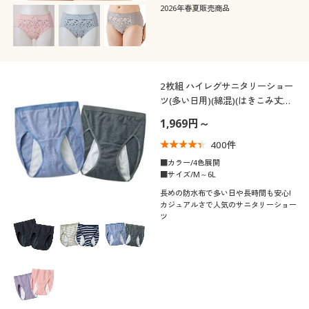
2026年春夏販売商品
2枚組 ハイレグサニタリーショー
ツ(多い日用)(綿混)(はきこみ丈ス
タンダード)
1,969円～
400
件
■カラー/4色展開
■サイズ/M～6L
長めの防水布で多い日や長時間も安心!
カジュアルさで人気のサニタリーショー
ツ