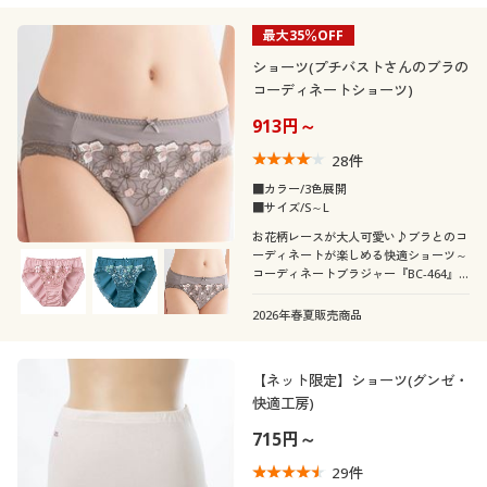
最大35％OFF
ショーツ(プチバストさんのブラの
コーディネートショーツ)
913円～
28
件
■カラー/3色展開
■サイズ/S～L
お花柄レースが大人可愛い♪ブラとのコ
ーディネートが楽しめる快適ショーツ～
コーディネートブラジャー『BC-464』
～
2026年春夏販売商品
【ネット限定】ショーツ(グンゼ・
快適工房)
715円～
29
件