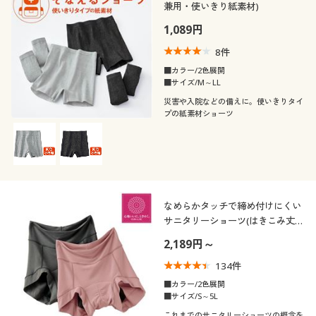
兼用・使いきり紙素材)
1,089円
8
件
■カラー/2色展開
■サイズ/M～LL
災害や入院などの備えに。使いきりタイ
プの紙素材ショーツ
なめらかタッチで締め付けにくい
サニタリーショーツ(はきこみ丈ス
タンダード)
2,189円～
134
件
■カラー/2色展開
■サイズ/S～5L
これまでのサニタリーショーツの概念を