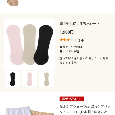
繰り返し使える吸水シート
1,980円
2
件
■カラー/3色展開
■サイズ/4枚組
洗って繰り返し使える!ちょこっと漏れ
をサッと吸水!
最大25％OFF
吸水ケアショーツ(尿漏れケアパン
ツ・～30CC)(日本製・はきこみ丈