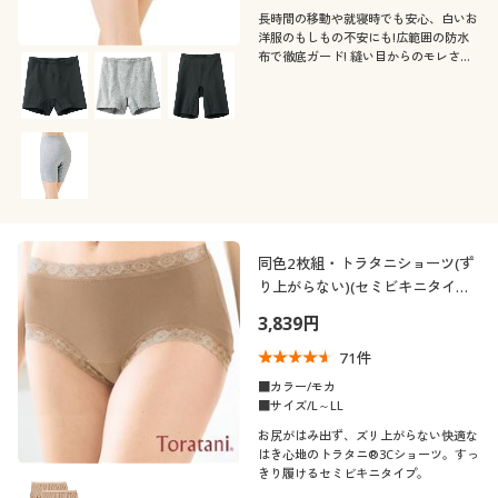
長時間の移動や就寝時でも安心、白いお
洋服のもしもの不安にも!広範囲の防水
布で徹底ガード! 縫い目からのモレさえ
も許さない、サニタリーオーバーパン
ツ。(旧品番EN-286)お客様の声から素材
変更でリニュアールしました。
同色2枚組・トラタニショーツ(ず
り上がらない)(セミビキニタイ
プ・はきこみ丈浅め)
3,839円
71
件
■カラー/モカ
■サイズ/L～LL
お尻がはみ出ず、ズリ上がらない快適な
はき心地のトラタニ®3Cショーツ。すっ
きり履けるセミビキニタイプ。