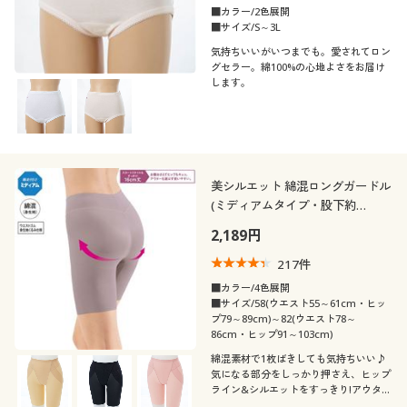
■カラー/2色展開
■サイズ/S～3L
気持ちいいがいつまでも。愛されてロン
グセラー。綿100%の心地よさをお届け
します。
美シルエット 綿混ロングガードル
(ミディアムタイプ・股下約
16cm・ウエストゴム身生地くる
2,189円
み仕様)
217
件
■カラー/4色展開
■サイズ/58(ウエスト55～61cm・ヒッ
プ79～89cm)～82(ウエスト78～
86cm・ヒップ91～103cm)
綿混素材で1枚ばきしても気持ちいい♪
気になる部分をしっかり押さえ、ヒップ
ライン&シルエットをすっきり!アウター
にひびきにくい、足口ヘム仕上げのシン