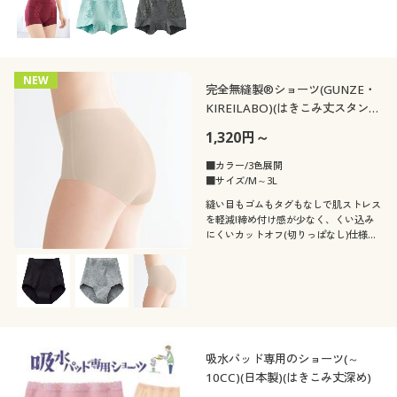
NEW
完全無縫製®ショーツ(GUNZE・
KIREILABO)(はきこみ丈スタンダ
ード)
1,320円～
■カラー/3色展開
■サイズ/M～3L
縫い目もゴムもタグもなしで肌ストレス
を軽減!締め付け感が少なく、くい込み
にくいカットオフ(切りっぱなし)仕様の
完全無縫製ショーツ(GUNZEキレイラボ)
人気の完全無縫製ショーツ(旧品番EF-
394)は品番が変更になりました
吸水パッド専用のショーツ(～
10CC)(日本製)(はきこみ丈深め)