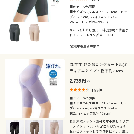
■カラー/2色展開
■サイズ/58(ウエスト55～61cm・ヒッ
プ79～89cm)～76(ウエスト73～
79cm・ヒップ89～99cm)
さらっとした肌触り、綿混素材の骨盤ま
わりサポートロングガードル!
2026年春夏販売商品
涼(すず)ぴた®ロングガードル(ミ
ディアムタイプ・股下約23cm・
ウエストゴム身生地くるみ仕様)
2,739円～
157
件
■カラー/4色展開
■サイズ/64(ウエスト61～67cm・ヒッ
プ83～93cm)～98(ウエスト94～
102cm・ヒップ97～109cm)
吸汗速乾メッシュ素材で年中涼しくボデ
ィメイク!ウエストも足口もぴたっとき
れいにフィットしてひびきにくい、涼ぴ