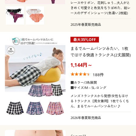
レースやリボン、花刺しゅう…大人がと
きめく可愛さと色気をちりばめた、総レ
ースのデザインショーツ(色違い2枚組)
2025年春夏販売商品
最大35％OFF
まるでルームパンツみたい、1枚
ではける快適トランクス(2丈展開)
1,144円～
188
件
■カラー/3色展開
■サイズ/M～5L-ロング
メンズトランクスから発想!女性もはけ
るトランクス【男女兼用】1枚でらくち
ん、まるでルームパンツみたい♪
2026年春夏販売商品
ショーツ