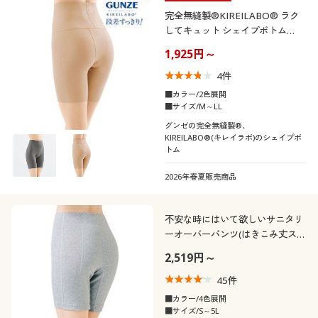
完全無縫製®KIREILABO® ラク
してキュット シェイプボトム
(GUNZE)
1,925円～
4
件
■カラー/2色展開
■サイズ/M～LL
グンゼの完全無縫製®、
KIREILABO®(キレイラボ)のシェイプボ
トム
2026年春夏販売商品
不安な時にはいて欲しいサニタリ
ーオーバーパンツ(はきこみ丈スタ
ンダード)
2,519円～
45
件
■カラー/4色展開
■サイズ/S～5L