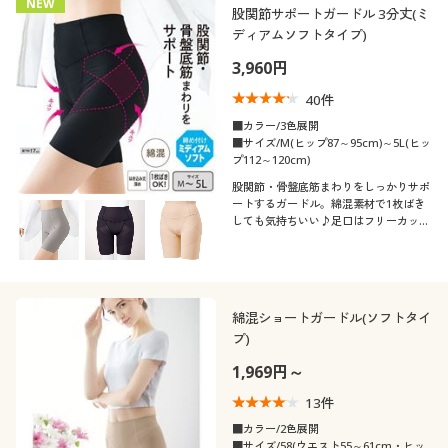
NEW
股関節サポートガードル 3分丈(ミ
ディアムソフトタイプ)
3,960円
40
件
■カラー/3色展開
■サイズ/M(ヒップ87～95cm)～5L(ヒッ
プ112～120cm)
股関節・骨盤底筋まわりをしっかりサポ
ートするガードル。綿混素材で1枚ばき
しても気持ちいい♪足口はフリーカット
で段差ができにくいシンプルガードル
(股下約17cm)。
綿混ショートガードル(ソフトタイ
プ)
1,969円～
13
件
■カラー/2色展開
■サイズ/58(ウエスト55～61cm・ヒッ