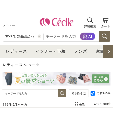
商品を探す
詳細検索
カート
レディース
インナー・下着
レディース通販すべて
レディース
インナー・下着
メンズ
家電・雑
メンズ
インナー・下着通販すべて
レディースファッション
レディース ショーツ
家電・雑貨
メンズ通販すべて
女性下着
女性下着
寝具・インテリア・家具
家電・雑貨すべて
メンズファッション
メンズ下着
代表色のみ
絞り込み(
2
)
美容・健康
寝具・インテリア・家具通販すべて
家電
116
2
/
3
メンズ下着
表示
ジュニア・ティーンズ下着
件(
ページ)
在庫
在庫のある商品のみ表示