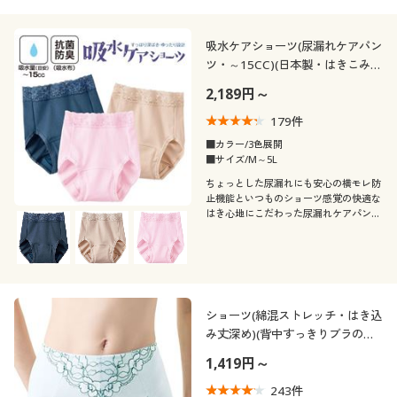
吸水ケアショーツ(尿漏れケアパン
ツ・～15CC)(日本製・はきこみ丈
深め)
2,189円～
179
件
■カラー/3色展開
■サイズ/M～5L
ちょっとした尿漏れにも安心の横モレ防
止機能といつものショーツ感覚の快適な
はき心地にこだわった尿漏れケアパン
ツ。セシールオリジナルの吸水ケアシリ
ーズで一番人気の商品です。
ショーツ(綿混ストレッチ・はき込
み丈深め)(背中すっきりブラのコ
ーディネートショーツ)
1,419円～
243
件