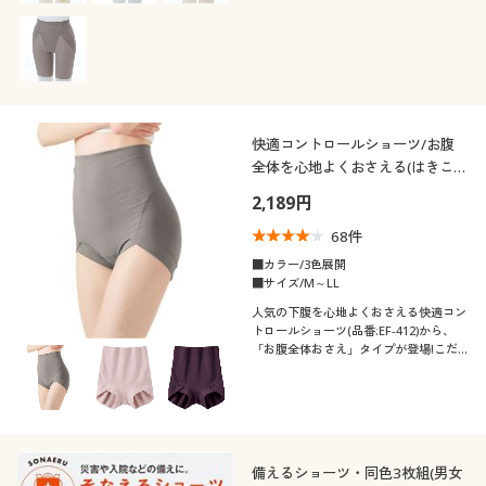
プルガードル(股下約16cm)。
快適コントロールショーツ/お腹
全体を心地よくおさえる(はきこみ
丈もっと深め)
2,189円
68
件
■カラー/3色展開
■サイズ/M～LL
人気の下腹を心地よくおさえる快適コン
トロールショーツ(品番:EF-412)から、
「お腹全体おさえ」タイプが登場!こだ
わりの立体設計はそのまま、すっぽりお
腹全体を包んで心地よく整えます。
備えるショーツ・同色3枚組(男女