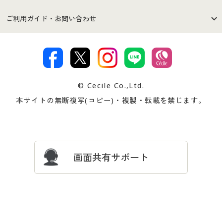
セシールご利用規約
プライバシーポリシー
商品カテゴリ
バーゲンセール
ご利用ガイド・お問い合わせ
特定商取引法に基づく表示
古物営業法に基づく表示
カタログ・チラシからのご注
デジタルカタログ
ご注文は
お届けは
文
著作権・商標について
会社案内
交換・返品は
お支払は
カタログ無料プレゼント
特集一覧
© Cecile Co.,Ltd.
会員登録・お客様情報変更に
お客様番号・パスワードをお
本サイトの無断複写(コピー)・複製・転載を禁じます。
プレゼント＆キャンペーン
サイトマップ
ついて
忘れの場合
サイズガイド
よくある質問とお問い合わせ
画面共有サポート