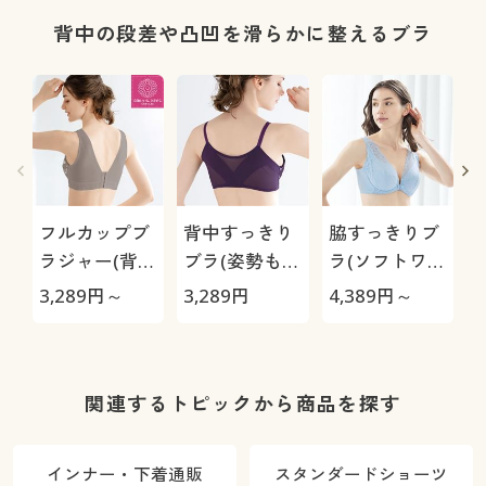
メイク(ミディ
アムタイプ・
背中の段差や凸凹を滑らかに整えるブラ
はき込み丈深
め)
フルカップブ
背中すっきり
脇すっきりブ
ラジャー(背中
ブラ(姿勢もす
ラ(ソフトワイ
すっきりブラ)
っきり・フロ
ヤー入り・フ
3,289
円～
3,289
円
4,389
円～
2
(ソフトワイヤ
ントホック)
ロントホッ
ー入り)
(ソフトワイヤ
ク・フルカッ
ー入り・フル
プ)
プ
カップ)
関連するトピックから商品を探す
インナー・下着通販
スタンダードショーツ