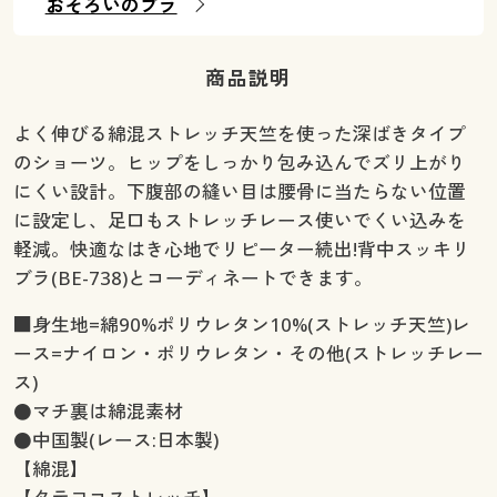
おそろいのブラ
商品説明
よく伸びる綿混ストレッチ天竺を使った深ばきタイプ
のショーツ。ヒップをしっかり包み込んでズリ上がり
にくい設計。下腹部の縫い目は腰骨に当たらない位置
に設定し、足口もストレッチレース使いでくい込みを
軽減。快適なはき心地でリピーター続出!背中スッキリ
ブラ(BE-738)とコーディネートできます。
■身生地=綿90%ポリウレタン10%(ストレッチ天竺)レ
ース=ナイロン・ポリウレタン・その他(ストレッチレー
ス)
●マチ裏は綿混素材
●中国製(レース:日本製)
【綿混】