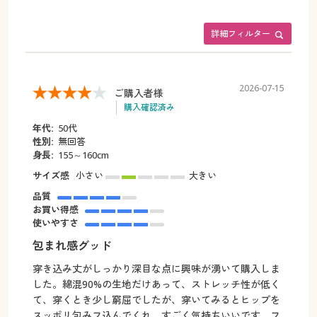
詳細フィルター
2026-07-15
ご購入者様
購入確認済み
年代:
50代
性別:
無回答
身長:
155～160cm
サイズ感
小さい
大きい
品質
お買い得感
使いやすさ
包まれ感グッド
穿き込み丈がしっかり深目な点に興味が湧いて購入しま
した。綿混90%の生地だけあって、ストレッチ性が低く
て、穿くとき少し窮屈でしたが、穿いてみるとヒップを
スッポリ包みフ込んでくれ、すごく気持ちいいです。フ