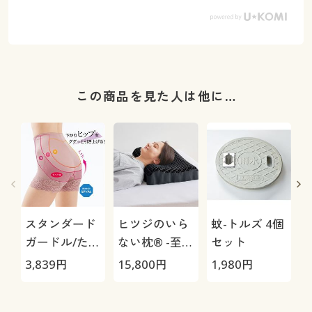
この商品を見た人は他に…
スタンダード
ヒツジのいら
蚊-トルズ 4個
ガードル/たる
ない枕® -至
セット
んだヒップを
極-
3,839
円
15,800
円
1,980
円
1
寄せ上げて立
体的な美尻を