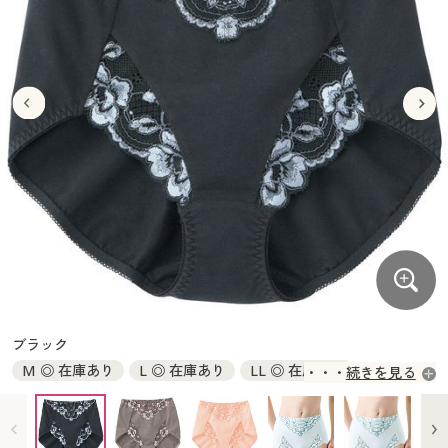
大きいサイズ
制服・スクールすべて
美容・健康・サプリメント
寝具・ベッド
制服・スクール
美容・健康通販すべて
家具・収納
キッチン・雑貨・日用品
バーゲン
大きいサイズ通販すべて
制服・学生服
カーテン・ラグ・ファブリック
大きいサイズ
制服・スクールすべて
美容・健康・サプリメント
寝具・ベッド
詳細検索
バーゲンセール
大きいサイズ レディース服
ジュニア・ティーンズ下着
バーゲン
大きいサイズ通販すべて
制服・学生服
カーテン・ラグ・ファブリック
商品カテゴリ一覧
シークレットセール
大きいサイズ レディース下着
詳細検索
バーゲンセール
大きいサイズ レディース服
ジュニア・ティーンズ下着
カタログ
大きいサイズ メンズ
商品カテゴリ一覧
シークレットセール
大きいサイズ レディース下着
カタログ・チラシからのご注文
カタログ
大きいサイズ 事務・制服
大きいサイズ メンズ
デジタルカタログ
カタログ・チラシからのご注文
ブラック
大きいサイズ 事務・制服
M ◎ 在庫あり
L ◎ 在庫あり
LL ◎ 在庫あり
続きを見る
カタログ無料プレゼント
デジタルカタログ
3L ◎ 在庫あり
会員メニュー