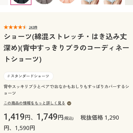
カタログ無料プレゼント
マイページ
会員メニュー
閲覧履歴
243件
マイページ
ショーツ(綿混ストレッチ・はき込み丈
お気に入り
深め)(背中すっきりブラのコーディネー
閲覧履歴
トショーツ)
サポート
お気に入り
ご利用ガイド
スタンダードショーツ
#
サポート
背中スッキリブラとペアで!おなかもおしりもすっぽりカバーするシ
よくある質問とお問い合わせ
ご利用ガイド
ョーツ
この商品の情報をもっと詳しく見る
よくある質問とお問い合わせ
1,419
1,749
円、
円
税抜価格 1,290
(税込)
円、1,590円