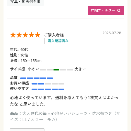
写真・動画付き順
詳細フィルター
2026-07-28
ご購入者様
購入確認済み
年代:
60代
性別:
女性
身長:
150～155cm
サイズ感
小さい
大きい
品質
お買い得感
使いやすさ
心地よく使っています。送料を考えてもう1枚買えばよかっ
たな と思いました。
商品：
大人世代の毎日心地がいいショーツ・防水布つき（サ
イズ：LL / カラー：モカ）