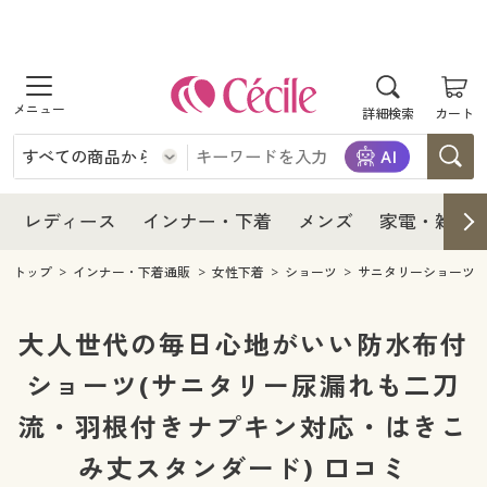
商品を探す
レディース
商品を探す
詳細検索
カート
インナー・下着
レディース通販すべて
レディース
メンズ
インナー・下着通販すべて
レディースファッション
インナー・下着
レディース通販すべて
レディース
インナー・下着
メンズ
家電・雑貨
家電・雑貨
メンズ通販すべて
女性下着
女性下着
メンズ
インナー・下着通販すべて
レディースファッション
トップ
インナー・下着通販
女性下着
ショーツ
サニタリーショーツ
寝具・インテリア・家具
家電・雑貨すべて
メンズファッション
メンズ下着
家電・雑貨
メンズ通販すべて
女性下着
女性下着
大人世代の毎日心地がいい防水布付
美容・健康
寝具・インテリア・家具通販すべて
ショーツ(サニタリー尿漏れも二刀
家電
メンズ下着
ジュニア・ティーンズ下着
寝具・インテリア・家具
家電・雑貨すべて
メンズファッション
メンズ下着
流・羽根付きナプキン対応・はきこ
制服・スクール
美容・健康通販すべて
家具・収納
キッチン・雑貨・日用品
美容・健康
寝具・インテリア・家具通販すべて
家電
メンズ下着
ジュニア・ティーンズ下着
み丈スタンダード) 口コミ