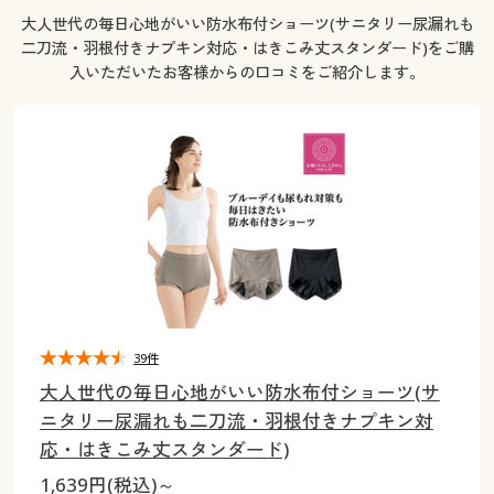
大きいサイズ
制服・スクールすべて
美容・健康・サプリメント
寝具・ベッド
制服・スクール
美容・健康通販すべて
大人世代の毎日心地がいい防水布付ショーツ(サニタリー尿漏れも
家具・収納
キッチン・雑貨・日用品
二刀流・羽根付きナプキン対応・はきこみ丈スタンダード)をご購
バーゲン
入いただいたお客様からの口コミをご紹介します。
大きいサイズ通販すべて
制服・学生服
カーテン・ラグ・ファブリック
大きいサイズ
制服・スクールすべて
美容・健康・サプリメント
寝具・ベッド
詳細検索
バーゲンセール
大きいサイズ レディース服
ジュニア・ティーンズ下着
バーゲン
大きいサイズ通販すべて
制服・学生服
カーテン・ラグ・ファブリック
商品カテゴリ一覧
シークレットセール
大きいサイズ レディース下着
詳細検索
バーゲンセール
大きいサイズ レディース服
ジュニア・ティーンズ下着
カタログ
大きいサイズ メンズ
商品カテゴリ一覧
シークレットセール
大きいサイズ レディース下着
カタログ・チラシからのご注文
カタログ
大きいサイズ 事務・制服
大きいサイズ メンズ
39件
デジタルカタログ
カタログ・チラシからのご注文
大人世代の毎日心地がいい防水布付ショーツ(サ
大きいサイズ 事務・制服
ニタリー尿漏れも二刀流・羽根付きナプキン対
カタログ無料プレゼント
デジタルカタログ
応・はきこみ丈スタンダード)
会員メニュー
1,639円(税込)～