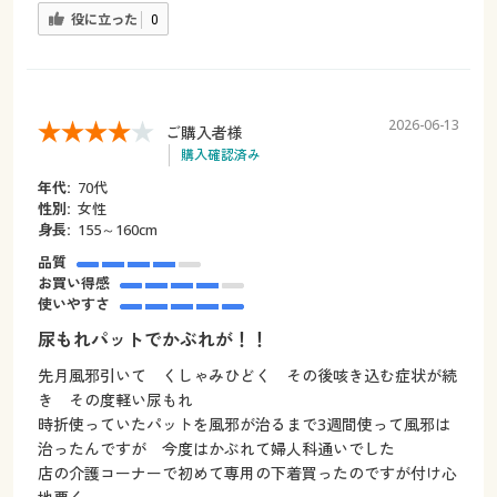
役に立った
0
2026-06-13
ご購入者様
購入確認済み
年代:
70代
性別:
女性
身長:
155～160cm
品質
お買い得感
使いやすさ
尿もれパットでかぶれが！！
先月風邪引いて くしゃみひどく その後咳き込む症状が続
き その度軽い尿もれ
時折使っていたパットを風邪が治るまで3週間使って風邪は
治ったんですが 今度はかぶれて婦人科通いでした
店の介護コーナーで初めて専用の下着買ったのですが付け心