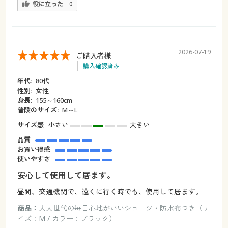
役に立った
0
2026-07-19
ご購入者様
購入確認済み
年代:
80代
性別:
女性
身長:
155～160cm
普段のサイズ:
M～L
サイズ感
小さい
大きい
品質
お買い得感
使いやすさ
安心して使用して居ます。
昼間、交通機関で、遠くに行く時でも、使用して居ます。
商品：
大人世代の毎日心地がいいショーツ・防水布つき（サ
イズ：M / カラー：ブラック）