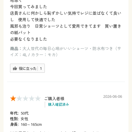
地悪く
今回買ってみました
店員さんに何かしら恥ずかしい気持でレジに並ばなくて良い
し 使用して快適でした
風邪も治り 日常ショーツとして愛用できてます 買い置き
の紙パット
必要なくなりました
商品：
大人世代の毎日心地がいいショーツ・防水布つき（サ
イズ：4L / カラー：モカ）
役に立った
1
2026-06-06
ご購入者様
購入確認済み
年代:
50代
性別:
女性
身長:
160～165cm