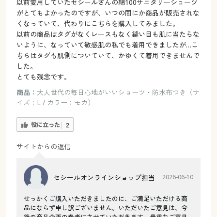
以前愛用していたセシールさんの綿100サニタリーショーツ
がとてもよかったのですが、いつの間にか商品が販売されな
くなっていて、代わりにこちらを購入してみました。
以前の商品はタグがなくレースもなく縫い目も肌に当たらな
いように、なっていて敏感肌の私でも着用できましたが…こ
ちらはタグも肌側についていて、かゆくて着用できませんで
した。
とても残念です。
商品：
大人世代の毎日心地がいいショーツ・防水布つき（サ
イズ：L / カラー：モカ）
役に立った
2
サイトからの返信
セシールオンラインショップ担当
2026-06-10
せっかくご購入いただきましたのに、ご満足いただける商
品にならず申し訳ございません。いただいたご意見は、今