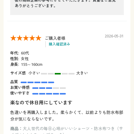
後の商品企画の参考にさせていただきます。貴重なご意見
ありがとうございます。
2026-05-31
ご購入者様
購入確認済み
年代:
60代
性別:
女性
身長:
155～160cm
サイズ感
小さい
大きい
品質
お買い得感
使いやすさ
楽なので休日用にしています
色違いを再購入しました。柔らかくて、以前よりも防水布部
分が気にならないです。
商品：
大人世代の毎日心地がいいショーツ・防水布つき（サ