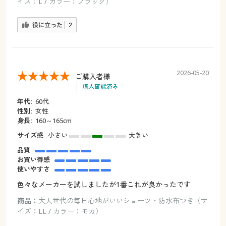
イズ：L / カラー：ブラック）
役に立った
2
2026-05-20
ご購入者様
購入確認済み
年代:
60代
性別:
女性
身長:
160～165cm
サイズ感
小さい
大きい
品質
お買い得感
使いやすさ
色々なメーカーを試しましたが1番これが良かったです
商品：
大人世代の毎日心地がいいショーツ・防水布つき（サ
イズ：LL / カラー：モカ）