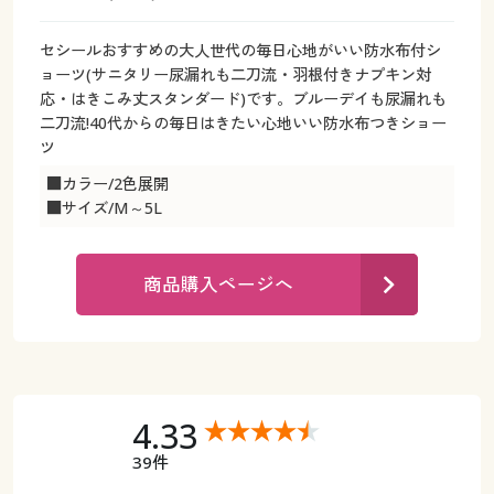
カタログ無料プレゼント
マイページ
セシールおすすめの大人世代の毎日心地がいい防水布付シ
会員メニュー
ョーツ(サニタリー尿漏れも二刀流・羽根付きナプキン対
閲覧履歴
応・はきこみ丈スタンダード)です。ブルーデイも尿漏れも
マイページ
二刀流!40代からの毎日はきたい心地いい防水布つきショー
ツ
お気に入り
閲覧履歴
■カラー/2色展開
■サイズ/M～5L
サポート
お気に入り
ご利用ガイド
商品購入ページへ
サポート
よくある質問とお問い合わせ
ご利用ガイド
よくある質問とお問い合わせ
4.33
39件