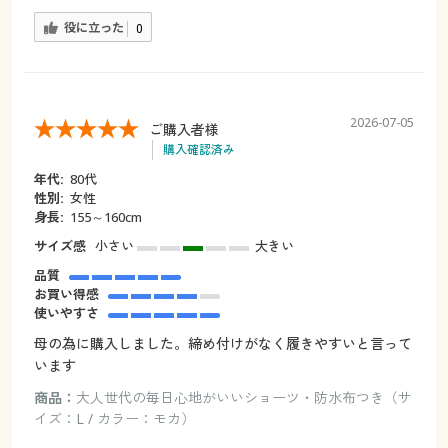
役に立った
0
2026-07-05
ご購入者様
購入確認済み
年代:
80代
性別:
女性
身長:
155～160cm
サイズ感
小さい
大きい
品質
お買い得感
使いやすさ
母の為に購入しました。締め付けがなく履きやすいと言って
います
商品：
大人世代の毎日心地がいいショーツ・防水布つき（サ
イズ：L / カラー：モカ）