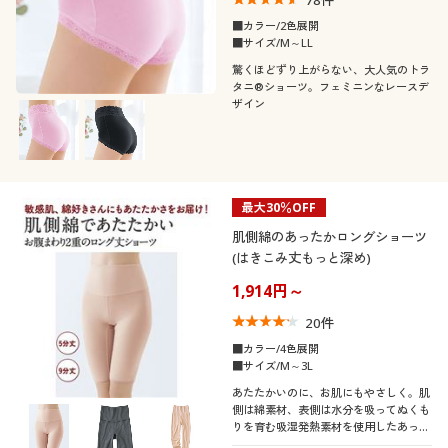
78
件
■カラー/2色展開
■サイズ/M～LL
驚くほどずり上がらない、大人気のトラ
タニ®ショーツ。フェミニンなレースデ
ザイン
最大30％OFF
肌側綿のあったかロングショーツ
(はきこみ丈もっと深め)
1,914円～
20
件
■カラー/4色展開
■サイズ/M～3L
あたたかいのに、お肌にもやさしく。肌
側は綿素材、表側は水分を吸ってぬくも
りを育む吸湿発熱素材を使用したあった
かロング丈ショーツ