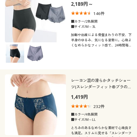
2,189円～
146
件
■カラー/2色展開
■サイズ/M～3L
加齢や出産による骨盤まわりの不安、下
半身のゆるみ、気になる姿勢に。心地よ
くなめらかなフィット感で、24時間毎日
続けられる快適な骨盤まわりケアを提案
します。より自分らしく輝くために、女
性のカラだと心の健康をインナーから考
える「セシレーヌラボ」の提案です。
レーヨン混の滑らかタッチショー
ツ(スレンダーフィット®ブラのコ
ーディネートショーツ)
1,419円
232
件
■カラー/4色展開
■サイズ/M～LL
とろみのあるなめらかな素材で心地良さ
も満足。スリムに見せる「スレンダーフ