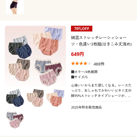
70％OFF
綿混ストレッチレーシィショー
ツ・色違い3枚組(はきこみ丈浅め)
649円
488
件
■カラー/4色展開
■サイズ/S
心地いいからまた欲しくなる。レースた
っぷり、おしゃれでかわいいビキニ丈の
綿95%ストレッチタイプショーツが、デ
イリー使いにうれしい色違い3枚組で!★
人気のEC-391・EC-393が3枚組にリニュ
2025年秋冬販売商品
アールしました。