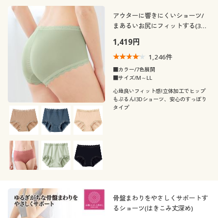
アウターに響きにくいショーツ/
まあるいお尻にフィットする(3D
ヒップ)(やや深ばきタイプ)
1,419円
1,246
件
■カラー/7色展開
■サイズ/M～LL
心地良いフィット感!立体加工でヒップ
もぷるん!3Dショーツ、安心のすっぽり
タイプ
骨盤まわりをやさしくサポートす
るショーツ(はきこみ丈深め)