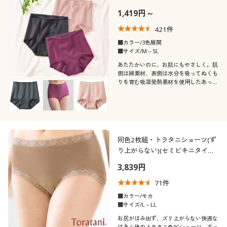
1,419円～
421
件
■カラー/3色展開
■サイズ/M～5L
あたたかいのに、お肌にもやさしく。肌
側は綿素材、表側は水分を吸ってぬくも
りを育む吸湿発熱素材を使用したあった
かショーツ(はきこみ丈深め)
同色2枚組・トラタニショーツ(ず
り上がらない)(セミビキニタイ
プ・はきこみ丈浅め)
3,839円
71
件
■カラー/モカ
■サイズ/L～LL
お尻がはみ出ず、ズリ上がらない快適な
はき心地のトラタニ®3Cショーツ。すっ