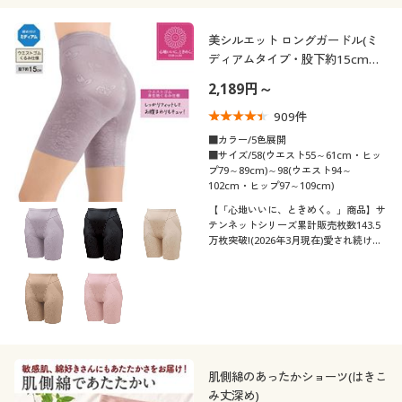
美シルエット ロングガードル(ミ
ディアムタイプ・股下約15cm・
ウエストゴム身生地くるみ仕様)
2,189円～
909
件
■カラー/5色展開
■サイズ/58(ウエスト55～61cm・ヒッ
プ79～89cm)～98(ウエスト94～
102cm・ヒップ97～109cm)
【「心地いいに、ときめく。」商品】サ
テンネットシリーズ累計販売枚数143.5
万枚突破!(2026年3月現在)愛され続ける
美シルエット®が叶う美尻ガードル股下
約15cmタイプ。ウエストレースなしタ
イプでレースが苦手な方におすすめ♪
肌側綿のあったかショーツ(はきこ
み丈深め)