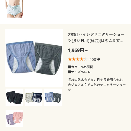
2枚組 ハイレグサニタリーショー
ツ(多い日用)(綿混)(はきこみ丈ス
タンダード)
1,969円～
400
件
■カラー/4色展開
■サイズ/M～6L
長めの防水布で多い日や長時間も安心!
カジュアルさで人気のサニタリーショー
ツ