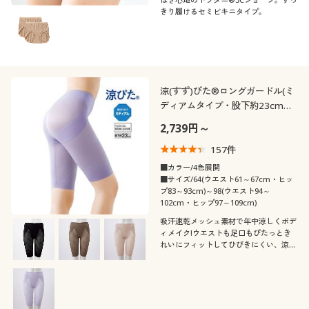
きり履けるセミビキニタイプ。
涼(すず)ぴた®ロングガードル(ミ
ディアムタイプ・股下約23cm・
ウエストゴム身生地くるみ仕様)
2,739円～
157
件
■カラー/4色展開
■サイズ/64(ウエスト61～67cm・ヒッ
プ83～93cm)～98(ウエスト94～
102cm・ヒップ97～109cm)
吸汗速乾メッシュ素材で年中涼しくボデ
ィメイク!ウエストも足口もぴたっとき
れいにフィットしてひびきにくい、涼ぴ
た®ロングガードル(股下約23cmタイ
プ)