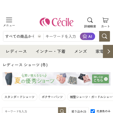
商品を探す
詳細検索
カート
レディース
インナー・下着
レディース通販すべて
レディース
インナー・下着
メンズ
家電・雑
メンズ
インナー・下着通販すべて
レディースファッション
レディース ショーツ
(冬)
家電・雑貨
メンズ通販すべて
女性下着
女性下着
寝具・インテリア・家具
家電・雑貨すべて
メンズファッション
メンズ下着
スタンダードショーツ
ボクサーパンツ
補整ショーツ・ガードルショー
美容・健康
寝具・インテリア・家具通販すべて
家電
メンズ下着
ジュニア・ティーンズ下着
代表色のみ
絞り込み(
3
)