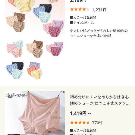
2,189円
40代
50代
1,271
件
冬
秋
■カラー/5色展開
60代
■サイズ/M～LL
やさしい肌ざわりがうれしい綿100%の
価格
～
円
絞込
ビキニショーツ色違い3枚組
解除する
閉じる
締め付けにくいなめらかなはき心
地のショーツ(はきこみ丈スタンダ
ード)
1,419円～
770
件
■カラー/5色展開