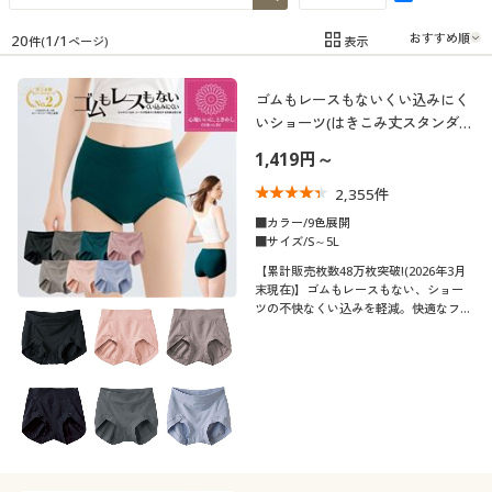
制服・スクール
美容・健康通販すべて
家具・収納
キッチン・雑貨・日用品
20
1
/
1
表示
件(
ページ)
在庫
在庫のある商品のみ表示
大きいサイズ
制服・スクールすべて
美容・健康・サプリメント
寝具・ベッド
ゴムもレースもないくい込みにく
カテゴリ
いショーツ(はきこみ丈スタンダー
バーゲン
大きいサイズ通販すべて
制服・学生服
ド)
カーテン・ラグ・ファブリック
1,419円～
2,355
件
詳細検索
バーゲンセール
大きいサイズ レディース服
ジュニア・ティーンズ下着
■カラー/9色展開
■サイズ/S～5L
口コミ
商品カテゴリ一覧
シークレットセール
大きいサイズ レディース下着
(4〜4.9)
【累計販売枚数48万枚突破!(2026年3月
末現在)】ゴムもレースもない、ショー
ツの不快なくい込みを軽減。快適なフィ
カタログ
レディースサ
ット感と立体設計ですっぽり包み込みキ
大きいサイズ メンズ
SS
S
M
L
LL
3L
イズ
レイなラインを追求。なめらか綿混素材
だけで作った素肌にやさしいシンプルシ
カタログ・チラシからのご注文
ョーツ
4L
5L
6L
大きいサイズ 事務・制服
デジタルカタログ
カラー