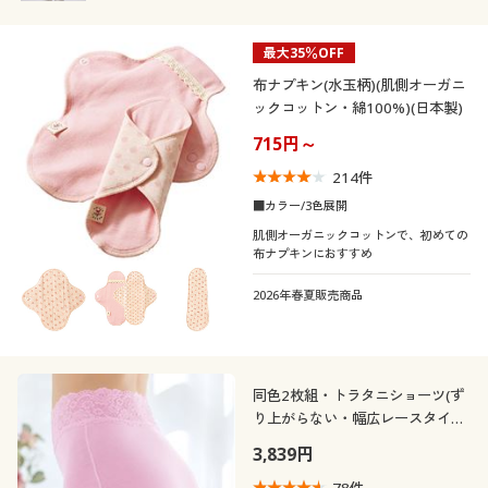
最大35％OFF
布ナプキン(水玉柄)(肌側オーガニ
ックコットン・綿100%)(日本製)
715円～
214
件
■カラー/3色展開
肌側オーガニックコットンで、初めての
布ナプキンにおすすめ
2026年春夏販売商品
同色2枚組・トラタニショーツ(ず
り上がらない・幅広レースタイ
プ)(はきこみ丈ハイウエスト)
3,839円