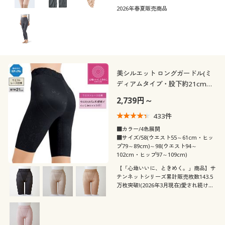
2026年春夏販売商品
美シルエット ロングガードル(ミ
ディアムタイプ・股下約21cm・
ウエストレース仕様)
2,739円～
433
件
■カラー/4色展開
■サイズ/58(ウエスト55～61cm・ヒッ
プ79～89cm)～98(ウエスト94～
102cm・ヒップ97～109cm)
【「心地いいに、ときめく。」商品】サ
テンネットシリーズ累計販売枚数143.5
万枚突破!(2026年3月現在)愛され続ける
美シルエットガードル股下約21cmタイ
プ。