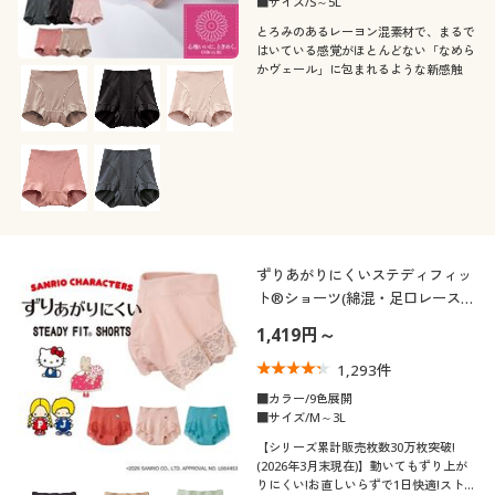
■サイズ/S～5L
とろみのあるレーヨン混素材で、まるで
はいている感覚がほとんどない「なめら
かヴェール」に包まれるような新感触
ずりあがりにくいステディフィッ
ト®ショーツ(綿混・足口レース・
はきこみ丈浅め)
1,419円～
1,293
件
■カラー/9色展開
■サイズ/M～3L
【シリーズ累計販売枚数30万枚突破!
(2026年3月末現在)】動いてもずり上が
りにくい!お直しいらずで1日快適!ストレ