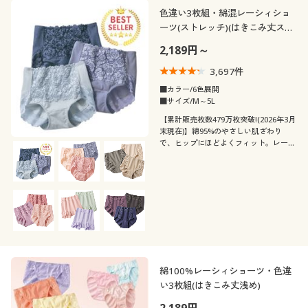
カタログ無料プレゼント
色違い3枚組・綿混レーシィショ
ーツ(ストレッチ)(はきこみ丈スタ
会員メニュー
ンダード)
2,189円～
こだわり条件
柄・デザイン
で絞り込む
マイページ
3,697
件
■カラー/6色展開
素材
無地
ボーダー
■サイズ/M～5L
閲覧履歴
【累計販売枚数479万枚突破!(2026年3月
機能・特徴
末現在)】綿95%のやさしい肌ざわり
レース
ナイロン
水玉・ドット柄
で、ヒップにほどよくフィット。レース
お気に入り
たっぷり、エレガントなスタンダードシ
テイスト
ョーツをデイリー使いにうれしい色違い
ウォッシャブル(洗
ストレッチ
コットン・綿100
サテン
サポート
3枚組で
える)
着用感
エレガント
ベーシック
ご利用ガイド
吸汗速乾
抗菌防臭
年代
レギュラー
ゆったり
フェミニン
カジュアル
よくある質問とお問い合わせ
消臭
シーズン
20代
30代
綿100%レーシィショーツ・色違
ナチュラル
い3枚組(はきこみ丈浅め)
夏
春