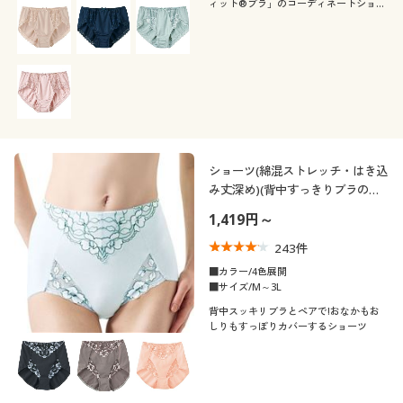
ィット®ブラ」のコーディネートショー
ツ。
ショーツ(綿混ストレッチ・はき込
み丈深め)(背中すっきりブラのコ
ーディネートショーツ)
1,419円～
243
件
■カラー/4色展開
■サイズ/M～3L
背中スッキリブラとペアで!おなかもお
しりもすっぽりカバーするショーツ