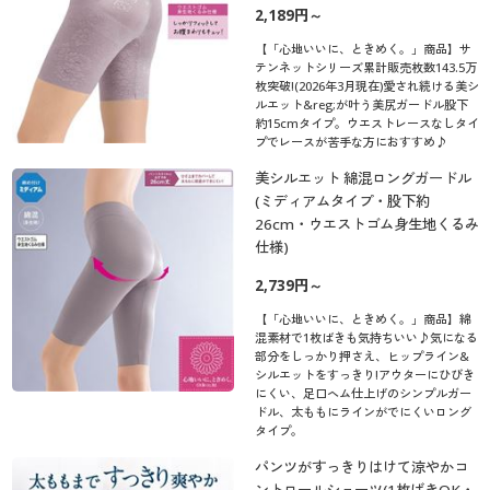
2,189円～
【「心地いいに、ときめく。」商品】サ
テンネットシリーズ累計販売枚数143.5万
枚突破!(2026年3月現在)愛され続ける美シ
ルエット&reg;が叶う美尻ガードル股下
約15cmタイプ。ウエストレースなしタイ
プでレースが苦手な方におすすめ♪
美シルエット 綿混ロングガードル
(ミディアムタイプ・股下約
26cm・ウエストゴム身生地くるみ
仕様)
2,739円～
【「心地いいに、ときめく。」商品】綿
混素材で1枚ばきも気持ちいい♪気になる
部分をしっかり押さえ、ヒップライン&
シルエットをすっきり!アウターにひびき
にくい、足口ヘム仕上げのシンプルガー
ドル、太ももにラインがでにくいロング
タイプ。
パンツがすっきりはけて涼やかコ