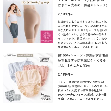
ントロールショーツ(1枚ばきOK・
はきこみ丈深め・綿混ストレッチ)
2,189円～
お腹から太ももまですっぽり心地よく包
みこむロング丈ショーツ。締め付けが苦
手な人にオススメ!ゴムもレースも使わず
くい込みにくい。まるで身体の一部のよ
うにフィット。綿混でムレにくく、爽や
かなタッチ。人気の旧品番EF-425をお客
様の声からリニューアルしました
綿100%ショーツ・3枚組(前身頃長
めでお腹すっぽり深ばき・くるみ
ゴム)(はきこみ丈深め)
2,189円～
【シリーズ累計販売枚数156万枚突破!
(2026年3月末現在)】コットンのやさしい
肌ざわりが人気!すっぽり包み込む綿
100%の一分丈ショーツ3枚組。人気の旧
品番EF-280のリニューアル商品です。