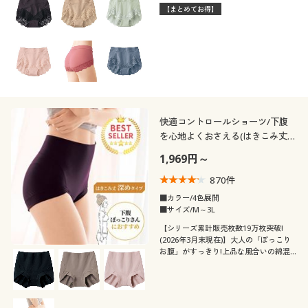
ッチレース仕様の定番ショーツ
【まとめてお得】
快適コントロールショーツ/下腹
を心地よくおさえる(はきこみ丈深
め)
1,969円～
870
件
■カラー/4色展開
■サイズ/M～3L
【シリーズ累計販売枚数19万枚突破!
(2026年3月末現在)】大人の「ぽっこり
お腹」がすっきり!上品な風合いの綿混
ストレッチですっぽり包み込むはきこみ
深めショーツ。快適に下腹すっきり、く
い込みも軽減