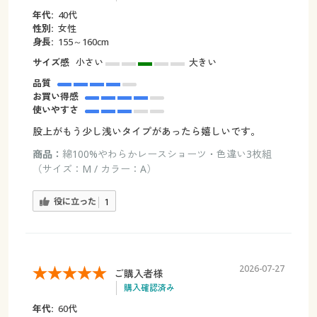
年代:
40代
性別:
女性
身長:
155～160cm
サイズ感
小さい
大きい
品質
お買い得感
使いやすさ
股上がもう少し浅いタイプがあったら嬉しいです。
商品：
綿100%やわらかレースショーツ・色違い3枚組
（サイズ：M / カラー：A）
役に立った
1
2026-07-27
ご購入者様
購入確認済み
年代:
60代