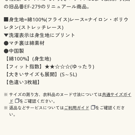
の旧品番EF-279のリニュアール商品。
■身生地=綿100%(フライス)レース=ナイロン・ポリウ
レタン(ストレッチレース)
▼洗濯表示は身生地にプリント
●マチ裏は綿素材
●中国製
【綿100%】(身生地)
【フィット指数】★★☆☆☆(ゆったり)
【大きいサイズも展開】(S～5L)
【色違い3枚組】
※ サイズの測り方、衣料品のヌード寸法については
共通サイズガイ
ド
をご確認ください。
※ 返品などサービスについては
ご利用ガイド
をご確認くださ
い。