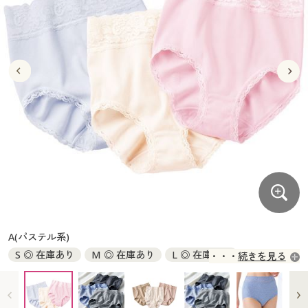
大きいサイズ
制服・スクールすべて
美容・健康・サプリメント
寝具・ベッド
制服・スクール
美容・健康通販すべて
家具・収納
キッチン・雑貨・日用品
バーゲン
大きいサイズ通販すべて
制服・学生服
カーテン・ラグ・ファブリック
大きいサイズ
制服・スクールすべて
美容・健康・サプリメント
寝具・ベッド
詳細検索
バーゲンセール
大きいサイズ レディース服
ジュニア・ティーンズ下着
バーゲン
大きいサイズ通販すべて
制服・学生服
カーテン・ラグ・ファブリック
商品カテゴリ一覧
シークレットセール
大きいサイズ レディース下着
詳細検索
バーゲンセール
大きいサイズ レディース服
ジュニア・ティーンズ下着
カタログ
大きいサイズ メンズ
商品カテゴリ一覧
シークレットセール
大きいサイズ レディース下着
カタログ・チラシからのご注文
カタログ
大きいサイズ 事務・制服
大きいサイズ メンズ
デジタルカタログ
カタログ・チラシからのご注文
A(パステル系)
大きいサイズ 事務・制服
S ◎ 在庫あり
M ◎ 在庫あり
L ◎ 在庫あり
続きを見る
カタログ無料プレゼント
デジタルカタログ
LL ◎ 在庫あり
3L ◎ 在庫あり
5L ◎ 在庫あり
会員メニュー