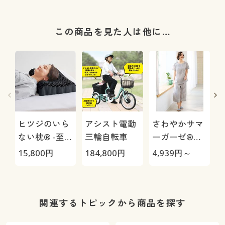
この商品を見た人は他に…
ヒツジのいら
アシスト電動
さわやかサマ
ない枕® -至
三輪自転車
ーガーゼ®か
極-
ぶりパジャマ/
15,800
円
184,800
円
4,939
円～
3
やみつきの軽
さ!(綿99%)
1
関連するトピックから商品を探す