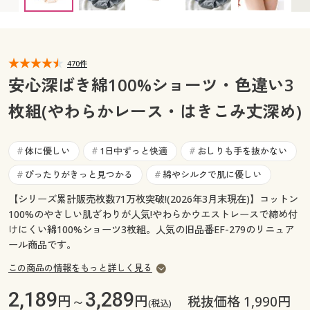
カタログ無料プレゼント
マイページ
会員メニュー
閲覧履歴
470件
マイページ
安心深ばき綿100%ショーツ・色違い3
お気に入り
枚組(やわらかレース・はきこみ丈深め)
閲覧履歴
サポート
お気に入り
体に優しい
1日中ずっと快適
おしりも手を抜かない
#
#
#
ご利用ガイド
ぴったりがきっと見つかる
綿やシルクで肌に優しい
#
#
サポート
【シリーズ累計販売枚数71万枚突破!(2026年3月末現在)】コットン
よくある質問とお問い合わせ
ご利用ガイド
100%のやさしい肌ざわりが人気!やわらかウエストレースで締め付
けにくい綿100%ショーツ3枚組。人気の旧品番EF-279のリニュア
ール商品です。
よくある質問とお問い合わせ
この商品の情報をもっと詳しく見る
2,189
3,289
円～
円
税抜価格 1,990円
(税込)