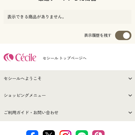
表示できる商品がありません。
表示履歴を残す
セシール トップページへ
セシールへようこそ
はじめての方へ
ご利用環境について
ショッピングメニュー
セシールご利用規約
プライバシーポリシー
商品カテゴリ
バーゲンセール
ご利用ガイド・お問い合わせ
特定商取引法に基づく表示
古物営業法に基づく表示
カタログ・チラシからのご注
デジタルカタログ
ご注文は
お届けは
文