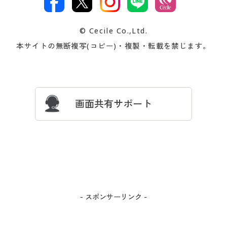
著作権・商標について
会社案内
交換・返品は
お支払は
カタログ無料プレゼント
特集一覧
© Cecile Co.,Ltd.
会員登録・お客様情報変更に
お客様番号・パスワードをお
本サイトの無断複写(コピー)・複製・転載を禁じます。
プレゼント＆キャンペーン
サイトマップ
ついて
忘れの場合
サイズガイド
よくある質問とお問い合わせ
画面共有サポート
- スポンサーリンク -