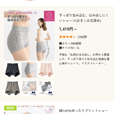
すっぽり包み込む、はみ出しにく
いショーツ(はきこみ丈深め)
1,419円～
298
件
■カラー/8色展開
■サイズ/M～5L
不快な「お肉のはみ出し」の声から開発
した、すっぽり深々と包み込む快適な着
心地のショーツ。イラストレーター
hibiyuuさんデザインのプリント柄と、
温泉タオル付き特別セット。【準備数限
り】今だけ!
NEW
綿100%ゆったりプリントショー