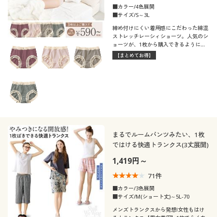
■カラー/4色展開
■サイズ/S～3L
締め付けにくい着用感にこだわった綿混
ストレッチレーシィショーツ。人気のシ
ョーツが、1枚から購入できるようにな
りました!(旧品番:EC-330)
【まとめてお得】
まるでルームパンツみたい、1枚
ではける快適トランクス(3丈展開)
1,419円～
71
件
■カラー/3色展開
■サイズ/M(ショート丈)～5L-70
メンズトランクスから発想!女性もはけ