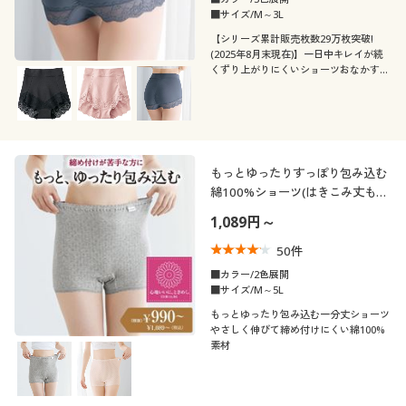
■サイズ/M～3L
【シリーズ累計販売枚数29万枚突破!
(2025年8月末現在)】一日中キレイが続
くずり上がりにくいショーツおなかすっ
ぽり、安心のはき心地「はきこみ丈深
め」タイプ(はきこみ丈浅めタイプは品
番:EF-138)
もっとゆったりすっぽり包み込む
綿100%ショーツ(はきこみ丈もっ
と深め・やわらかメッシュ)
1,089円～
50
件
■カラー/2色展開
■サイズ/M～5L
もっとゆったり包み込む一分丈ショーツ
やさしく伸びて締め付けにくい綿100%
素材