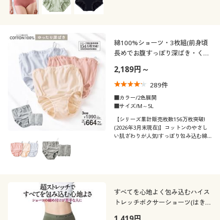
綿100%ショーツ・3枚組(前身頃
長めでお腹すっぽり深ばき・くる
みゴム)(はきこみ丈深め)
2,189円～
289
件
■カラー/2色展開
■サイズ/M～5L
【シリーズ累計販売枚数156万枚突破!
(2026年3月末現在)】コットンのやさし
い肌ざわりが人気!すっぽり包み込む綿
100%の一分丈ショーツ3枚組。人気の旧
品番EF-280のリニューアル商品です。
すべてを心地よく包み込むハイス
トレッチボクサーショーツ(はきこ
み丈スタンダード)
1,419円