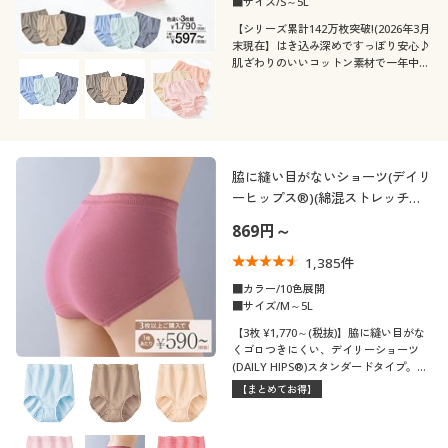
■サイズ/S～5L
【シリーズ累計142万枚突破!(2026年3月
末現在】はき込み深めですっぽり安心♪
肌ざわりのいいコットン素材で一年中快
適!デイリー使いにぴったりの綿100%シ
ョーツ色違い3枚組。人気の旧品番EF-
431のリニュアール商品です。
脇に縫い目がないショーツ(デイリ
ーヒップス®)(綿混ストレッチ・
はきこみ丈スタンダード)
869円～
1,385
件
■カラー/10色展開
■サイズ/M～5L
【3枚 ¥1,770～(税抜)】脇に縫い目がな
くゴロつきにくい、デイリーショーツ
(DAILY HIPS®)スタンダードタイプ。全
10色の中から好きな色をチョイス! 3枚
【まとめてお得】
以上でお得にご購入いただけます。(旧
品番:EF-470)