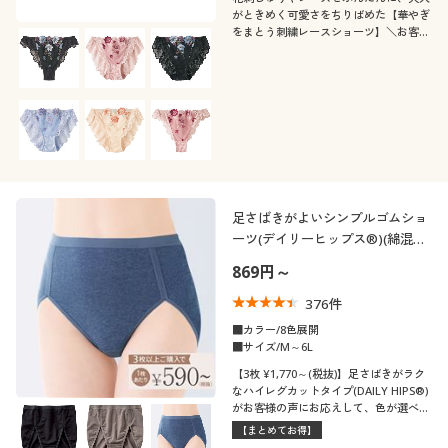
がときめく可愛さをちりばめた【華やぎ
をまとう刺繍レースショーツ】＼お客様
の声から、好きな色・デザインを選べる
1枚売りになりました/
足さばきがよいシンプルゴムショ
ーツ(デイリーヒップス®)(綿混ス
トレッチ・はきこみ丈深め)
869円～
376
件
■カラー/8色展開
■サイズ/M～6L
【3枚 ¥1,770～(税抜)】足さばきがラク
なハイレグカットタイプ(DAILY HIPS®)
がお客様の声にお応えして、色が選べる
1枚売りになりました。全8色からお好き
【まとめてお得】
な色をチョイス! 3枚以上でお得にご購入