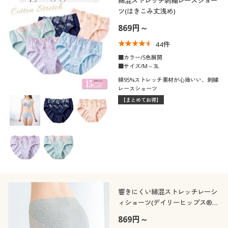
綿混ストレッチ刺繍レースショー
ツ(はきこみ丈浅め)
869円～
44
件
■カラー/5色展開
■サイズ/M～3L
綿95%ストレッチ素材が心地いい、刺繍
レースショーツ
【まとめてお得】
響きにくい綿混ストレッチレーシ
ィショーツ(デイリーヒップス®)
(綿混ストレッチ・はきこみ丈浅
869円～
め)