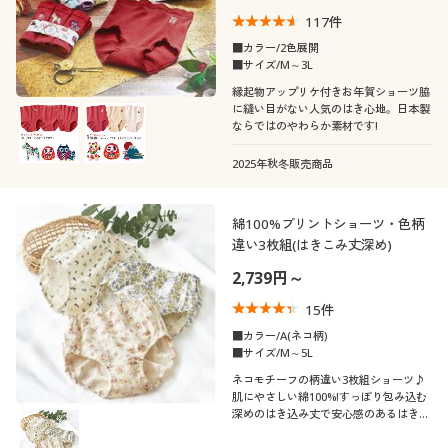
117
件
■カラー/2色展開
■サイズ/M～3L
縁起物アップリケ付きお年賀ショーツ脇
に縫い目がない人気のはき心地。日本製
ならではのやわらか素材です!
2025年秋冬販売商品
綿100%プリントショーツ・色柄
違い3枚組(はきこみ丈深め)
2,739円～
15
件
■カラー/A(ネコ柄)
■サイズ/M～5L
ネコモチーフの柄違い3枚組ショーツ♪
肌にやさしい綿100%!すっぽり包み込む
深めのはき込み丈で安心感のあるはき心
地。