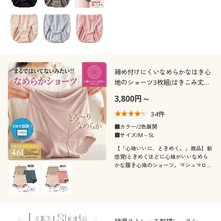
いただけます。★旧品番:EF-475が色が
選べるようになってリニュアール。
締め付けにくいなめらかなはき心
地のショーツ3枚組(はきこみ丈ス
タンダード)
3,800円～
34
件
■カラー/2色展開
■サイズ/M～5L
【「心地いいに、ときめく。」商品】新
感覚!ときめくほどに心地がいいなめら
かな履き心地のショーツ。マシュマロみ
たいなフィット感、ゴム・レース不使
用、是非試して欲しいお得な3枚セット
をご用意。※定番商品(品番EF-468)3枚
組み企画商品です。【テレビ通販CM商
品】