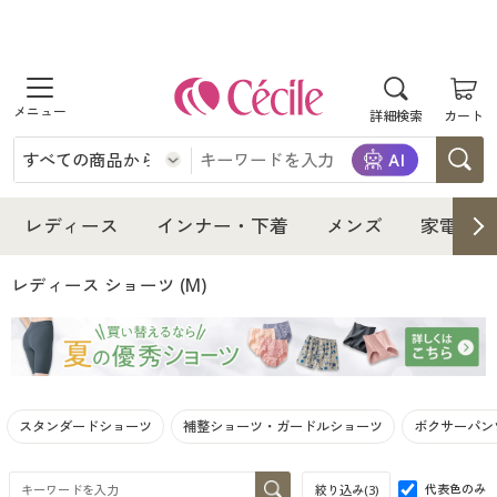
商品を探す
詳細検索
カート
レディース
インナー・下着
レディース通販すべて
レディース
インナー・下着
メンズ
家電・雑
メンズ
インナー・下着通販すべて
レディースファッション
レディース ショーツ
(M)
家電・雑貨
メンズ通販すべて
女性下着
女性下着
寝具・インテリア・家具
家電・雑貨すべて
メンズファッション
メンズ下着
スタンダードショーツ
補整ショーツ・ガードルショーツ
ボクサーパン
美容・健康
寝具・インテリア・家具通販すべて
家電
メンズ下着
ジュニア・ティーンズ下着
代表色のみ
絞り込み(
3
)