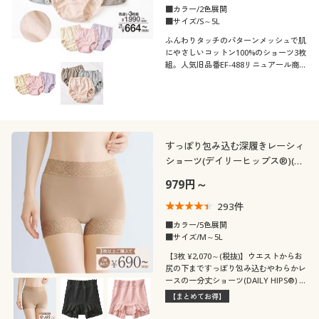
■カラー/2色展開
■サイズ/S～5L
ふんわりタッチのパターンメッシュで肌
にやさしいコットン100%のショーツ3枚
組。人気旧品番EF-488リニュアール商品
です。
すっぽり包み込む深履きレーシィ
ショーツ(デイリーヒップス®)(レ
ーシィ1分丈・綿混ストレッチ・
979円～
はきこみ丈深め)
293
件
■カラー/5色展開
■サイズ/M～5L
【3枚 ¥2,070～(税抜)】ウエストからお
尻の下まですっぽり包み込むやわらかレ
ースの一分丈ショーツ(DAILY HIPS®) 全
5色からお好きな色をチョイス!3枚以上
【まとめてお得】
でお得にご購入いただけます。(旧品
番:EF-476)