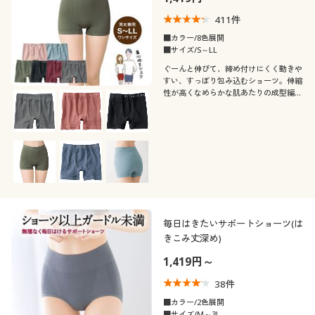
411
件
■カラー/8色展開
■サイズ/S～LL
ぐーんと伸びて、締め付けにくく動きや
すい、すっぽり包み込むショーツ。伸縮
性が高くなめらかな肌あたりの成型編み
素材を開発。男性女性、さまざまな体型
にフィットするはきごこちを目指しまし
た。【男女兼用・ユニセックス】
毎日はきたいサポートショーツ(は
きこみ丈深め)
1,419円～
38
件
■カラー/2色展開
■サイズ/M～3L