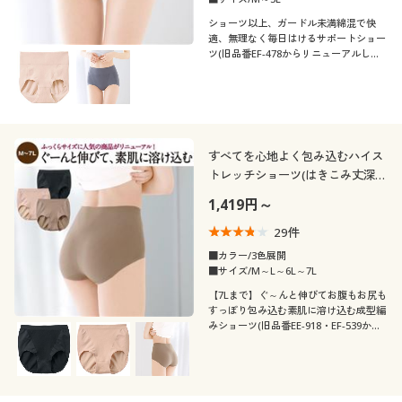
ショーツ以上、ガードル未満綿混で快
適、無理なく毎日はけるサポートショー
ツ(旧品番EF-478からリニューアルしま
した)
すべてを心地よく包み込むハイス
トレッチショーツ(はきこみ丈深
め)
1,419円～
29
件
■カラー/3色展開
■サイズ/M～L～6L～7L
【7Lまで】ぐ～んと伸びてお腹もお尻も
すっぽり包み込む素肌に溶け込む成型編
みショーツ(旧品番EE-918・EF-539から
リニューアルしました)