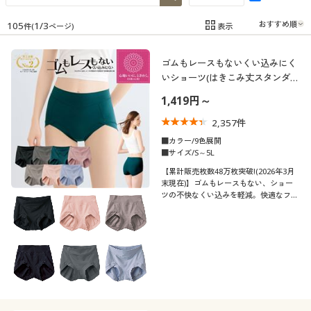
制服・スクール
美容・健康通販すべて
家具・収納
キッチン・雑貨・日用品
105
1
/
3
表示
件(
ページ)
在庫
在庫のある商品のみ表示
大きいサイズ
制服・スクールすべて
美容・健康・サプリメント
寝具・ベッド
ゴムもレースもないくい込みにく
カテゴリ
いショーツ(はきこみ丈スタンダー
バーゲン
大きいサイズ通販すべて
制服・学生服
ド)
カーテン・ラグ・ファブリック
1,419円～
2,357
件
詳細検索
バーゲンセール
大きいサイズ レディース服
ジュニア・ティーンズ下着
■カラー/9色展開
■サイズ/S～5L
口コミ
商品カテゴリ一覧
シークレットセール
大きいサイズ レディース下着
(4〜4.9)
【累計販売枚数48万枚突破!(2026年3月
末現在)】ゴムもレースもない、ショー
ツの不快なくい込みを軽減。快適なフィ
(3〜3.9)
カタログ
ット感と立体設計ですっぽり包み込みキ
大きいサイズ メンズ
レイなラインを追求。なめらか綿混素材
(2〜2.9)
だけで作った素肌にやさしいシンプルシ
カタログ・チラシからのご注文
ョーツ
大きいサイズ 事務・制服
レディースサ
SS
S
M
L
LL
3L
イズ
デジタルカタログ
4L
5L
6L