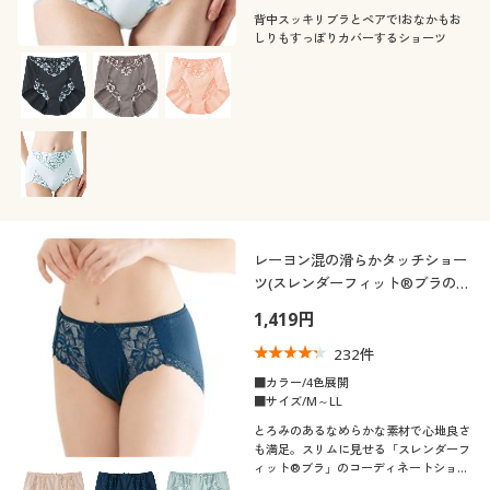
背中スッキリブラとペアで!おなかもお
しりもすっぽりカバーするショーツ
レーヨン混の滑らかタッチショー
ツ(スレンダーフィット®ブラのコ
ーディネートショーツ)
1,419円
232
件
■カラー/4色展開
■サイズ/M～LL
とろみのあるなめらかな素材で心地良さ
も満足。スリムに見せる「スレンダーフ
ィット®ブラ」のコーディネートショー
ツ。