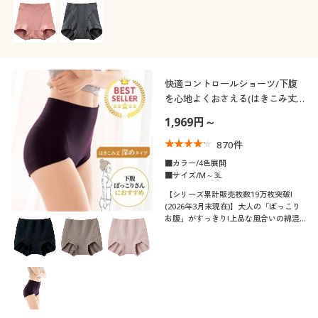
快適コントロールショーツ/下腹
を心地よくおさえる(はきこみ丈深
め)
1,969円～
870
件
■カラー/4色展開
■サイズ/M～3L
【シリーズ累計販売枚数19万枚突破!
(2026年3月末現在)】大人の「ぽっこり
お腹」がすっきり!上品な風合いの綿混
ストレッチですっぽり包み込むはきこみ
深めショーツ。快適に下腹すっきり、く
い込みも軽減