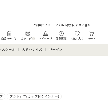
ご利用ガイド
よくある質問とお問い合わせ
商品カテゴリ
カタログ
マイページ
閲覧履歴
お気に入り
カート
カタログ・チラシからのご注文
・スクール
大きいサイズ
バーゲン
デジタルカタログ
て
・スクールすべて
大きいサイズ通販すべて
バーゲンセール
カタログ無料プレゼント
メント
・学生服
大きいサイズ レディース服
シークレットセール
ニア・ティーンズ下着
大きいサイズ レディース下着
大きいサイズ メンズ
プ
ブラトップ(カップ付きインナー)