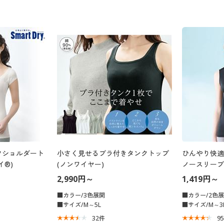
フショルダート
小さく見せるブラ付きタンクトップ
ひんやり快適
イ®)
(ノンワイヤー)
ノースリーブ
ラスクール)
2,990円～
1,419円～
■カラー/3色展開
■カラー/2色
■サイズ/M～5L
■サイズ/M～3
32
件
9