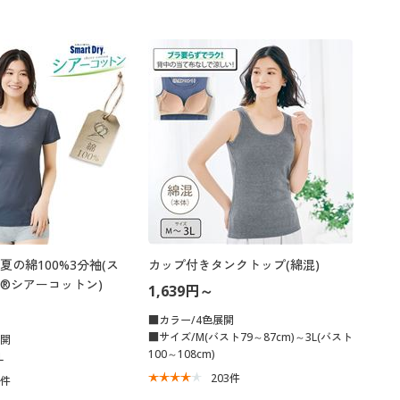
夏の綿100%3分袖(ス
カップ付きタンクトップ(綿混)
®シアーコットン)
1,639円～
■カラー/4色展開
■サイズ/M(バスト79～87cm)～3L(バスト
展開
100～108cm)
L
203
件
3
件