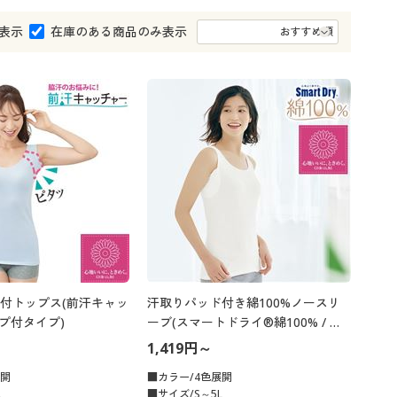
大きいサイズ 事務・制服
表示
在庫のある商品のみ表示
付トップス(前汗キャッ
汗取りパッド付き綿100%ノースリ
プ付タイプ)
ーブ(スマートドライ®綿100% / さ
らっと気持ちいい吸汗速乾)
1,419円～
展開
■カラー/4色展開
L
■サイズ/S～5L