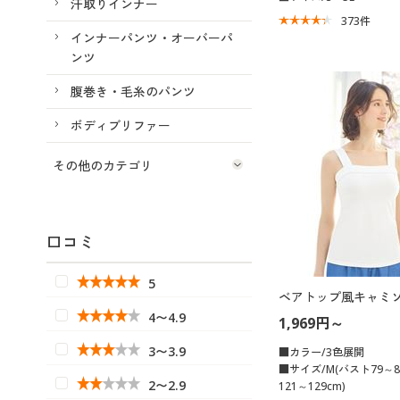
汗取りインナー
373
件
インナーパンツ・オーバーパ
ンツ
腹巻き・毛糸のパンツ
ボディブリファー
その他のカテゴリ
口コミ
5
ベアトップ風キャミ
4〜4.9
1,969円～
3〜3.9
■カラー/3色展開
■サイズ/M(バスト79～8
2〜2.9
121～129cm)