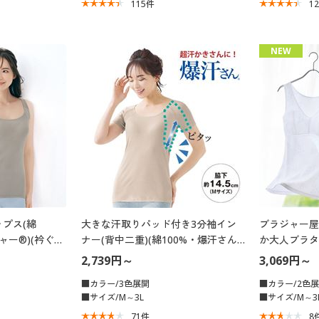
115
件
1
NEW
プス(綿
大きな汗取りパッド付き3分袖イン
ブラジャー屋
ャー®)(衿ぐり
ナー(背中二重)(綿100%・爆汗さん
か大人ブラタ
防臭)
®)(吸汗速乾・抗菌防臭)
2,739円～
3,069円～
■カラー/3色展開
■カラー/2色
■サイズ/M～3L
■サイズ/M～3
71
件
8