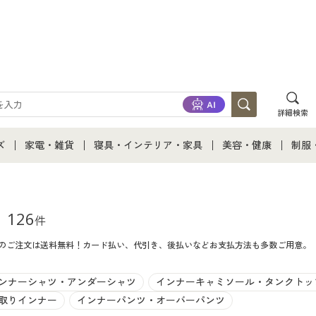
詳細検索
ズ
家電・雑貨
寝具・インテリア・家具
美容・健康
制服
て
ズ通販すべて
家電・雑貨すべて
寝具・インテリア・家具通販すべて
美容・健康通販すべ
制服
ズファッション
家電
家具・収納
美容・健康・サプリ
制服
126
件
てのご注文は送料無料！カード払い、代引き、後払いなどお支払方法も多数ご用意。
ズ下着
キッチン・雑貨・日用品
寝具・ベッド
ジュ
着
カーテン・ラグ・ファブリック
ンナーシャツ・アンダーシャツ
インナーキャミソール・タンクトッ
取りインナー
インナーパンツ・オーバーパンツ