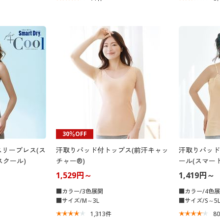
30％OFF
リーブレス(ス
汗取りパッド付トップス(前汗キャッ
汗取りパッド
スクール)
チャー®)
ール(スマート
らっと気持ち
1,529円～
1,419円～
■カラー/3色展開
■カラー/4色
■サイズ/M～3L
■サイズ/S～5
1,313
件
8