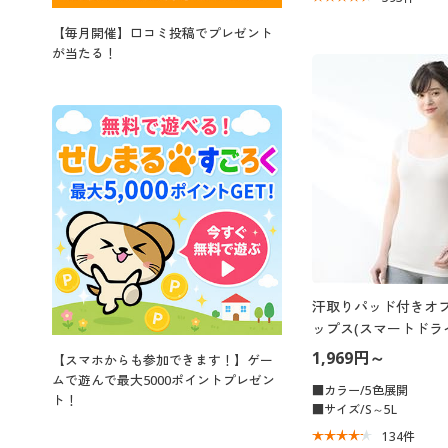
【毎月開催】口コミ投稿でプレゼント
が当たる！
汗取りパッド付きオ
ップス(スマートドラ
1,969円～
【スマホからも参加できます！】ゲー
ムで遊んで最大5000ポイントプレゼン
■カラー/5色展開
ト！
■サイズ/S～5L
134
件