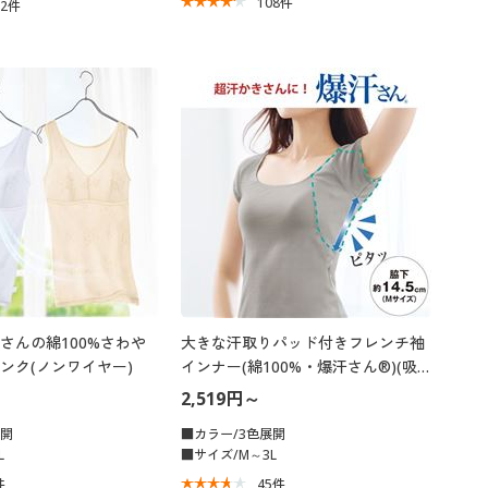
108
件
22
件
さんの綿100%さわや
大きな汗取りパッド付きフレンチ袖
ンク(ノンワイヤー)
インナー(綿100%・爆汗さん®)(吸
汗速乾・抗菌防臭)
2,519円～
展開
■カラー/3色展開
L
■サイズ/M～3L
件
45
件