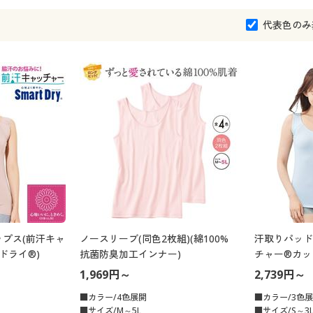
代表色のみ
プス(前汗キャ
ノースリーブ(同色2枚組)(綿100%
汗取りパッド
ドライ®)
抗菌防臭加工インナー)
チャー®カッ
1,969円～
2,739円～
■カラー/4色展開
■カラー/3色
■サイズ/M～5L
■サイズ/S～3