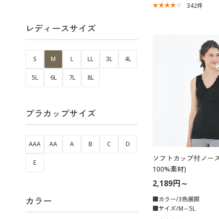
342
件
レディースサイズ
S
M
L
LL
3L
4L
5L
6L
7L
8L
ブラカップサイズ
AAA
AA
A
B
C
D
ソフトカップ付ノース
E
100%素材)
2,189円～
カラー
■カラー/3色展開
■サイズ/M～5L