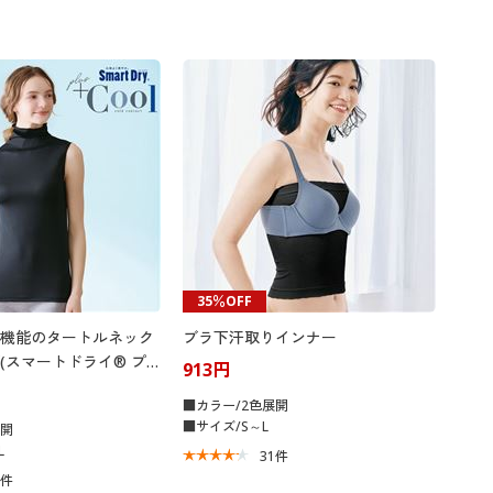
35％OFF
機能のタートルネック
ブラ下汗取りインナー
(スマートドライ® プ
913円
■カラー/2色展開
■サイズ/S～L
展開
L
31
件
5
件