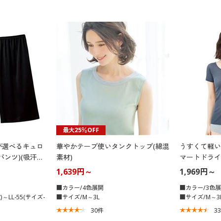
最大25％OFF
が選べるキュロ
華やかテープ使いタンクトップ(綿混
うすくて軽い
パンツ)(吸汗速
素材)
マートドライ
1,639円～
1,969円～
■カラー/4色展開
■カラー/3色
～LL-55(サイズ-
■サイズ/M～3L
■サイズ/M～3
30
件
3