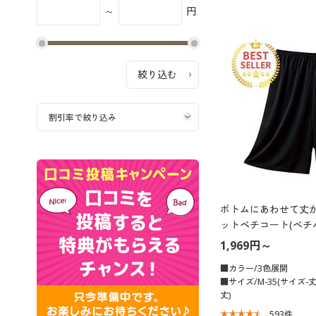
～
円
ボトムにあわせて丈
ットペチコート(ペチ
乾・静電気防止)
1,969円～
■カラー/3色展開
■サイズ/M-35(サイズ-丈)
丈)
593
件