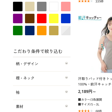
339
件
こだわり条件で絞り込む
柄・デザイン
襟・ネック
汗取りパッド付きトッ
100%・前汗キャッチ
広め)(吸汗速乾・抗菌
2,189円～
袖
■カラー/3色展開
■サイズ/S～3L
素材
68
件