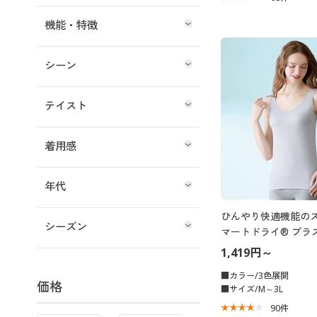
機能・特徴
シーン
テイスト
着用感
年代
ひんやり快適機能のス
シーズン
マートドライ® プラ
1,419円～
■カラー/3色展開
価格
■サイズ/M～3L
90
件