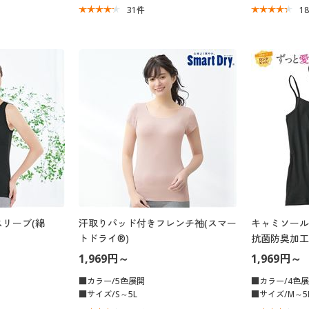
31
件
1
リーブ(綿
汗取りパッド付きフレンチ袖(スマー
キャミソール(
トドライ®)
抗菌防臭加工
1,969円～
1,969円～
■カラー/5色展開
■カラー/4色
■サイズ/S～5L
■サイズ/M～5