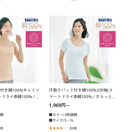
付き綿100%キャミソ
汗取りパッド付き綿100%3分袖(ス
ドライ®綿100% / さ
マートドライ®綿100% / さらっと気
いい吸汗速乾)
持ちいい吸汗速乾)
1,969円～
展開
■カラー/4色展開
L
■サイズ/S～5L
0
件
83
件