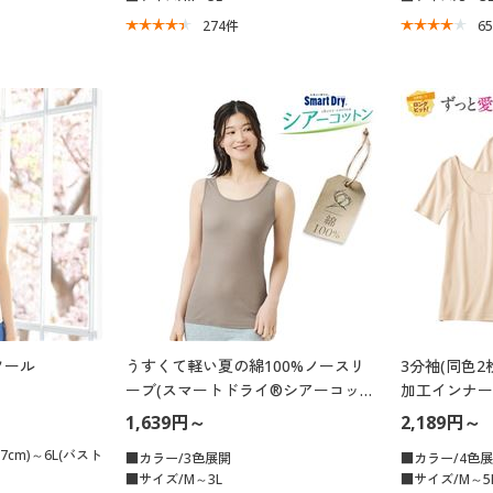
274
件
6
ソール
うすくて軽い夏の綿100%ノースリ
3分袖(同色2
ーブ(スマートドライ®シアーコット
加工インナー
ン)
1,639円～
2,189円～
7cm)～6L(バスト
■カラー/3色展開
■カラー/4色
■サイズ/M～3L
■サイズ/M～5