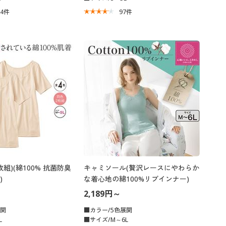
54
件
97
件
枚組)(綿100% 抗菌防臭
キャミソール(贅沢レースにやわらか
)
な着心地の綿100%リブインナー)
2,189円～
展開
■カラー/5色展開
L
■サイズ/M～6L