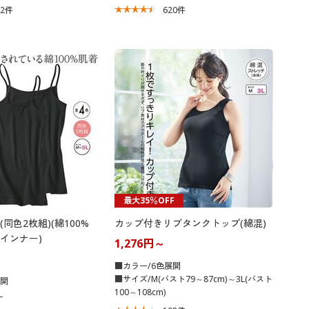
82
件
620
件
最大35％OFF
同色2枚組)(綿100%
カップ付きリブタンクトップ(綿混)
インナー)
1,276円～
■カラー/6色展開
■サイズ/M(バスト79～87cm)～3L(バスト
展開
100～108cm)
L