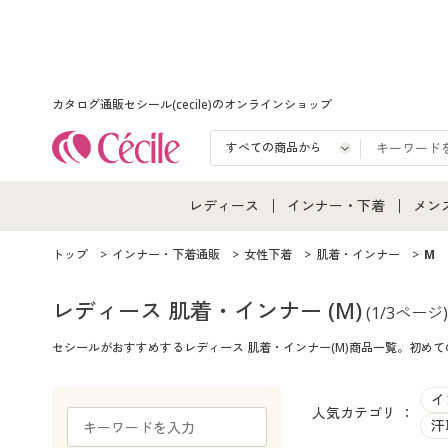
カタログ通販セシール(cecile)のオンラインショップ
レディース
インナー・下着
メン
レディース通販すべて
インナー・下着通販すべ
メン
トップ
インナー・下着通販
女性下着
肌着・インナー
M
レディースファッション
女性下着
メン
レディース 肌着・インナー
(M)
(1/3ページ)
セシールがおすすめするレディース 肌着・インナー(M)商品一覧。初め
女性下着
メンズ下着
メン
ジュニア・ティーンズ下
イ
人気カテゴリ ：
汗