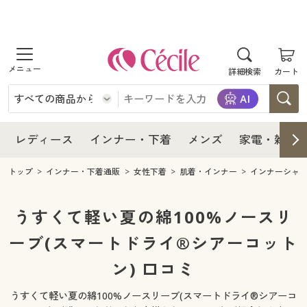
商品を探す
レディース
商品を探す
詳細検索
カート
インナー・下着
レディース通販すべて
レディース
メンズ
インナー・下着通販すべて
レディースファッション
インナー・下着
レディース通販すべて
レディース
インナー・下着
メンズ
家電・雑貨
家電・雑貨
メンズ通販すべて
女性下着
女性下着
メンズ
インナー・下着通販すべて
レディースファッション
トップ
インナー・下着通販
女性下着
肌着・インナー
インナーシャ
寝具・インテリア・家具
家電・雑貨すべて
メンズファッション
メンズ下着
家電・雑貨
メンズ通販すべて
女性下着
女性下着
うすくて軽い夏の綿100%ノースリ
美容・健康
寝具・インテリア・家具通販すべて
ーブ(スマートドライ®シアーコット
家電
メンズ下着
ジュニア・ティーンズ下着
寝具・インテリア・家具
家電・雑貨すべて
メンズファッション
メンズ下着
ン) 口コミ
制服・スクール
美容・健康通販すべて
家具・収納
キッチン・雑貨・日用品
美容・健康
寝具・インテリア・家具通販すべて
家電
メンズ下着
ジュニア・ティーンズ下着
うすくて軽い夏の綿100%ノースリーブ(スマートドライ®シアーコ