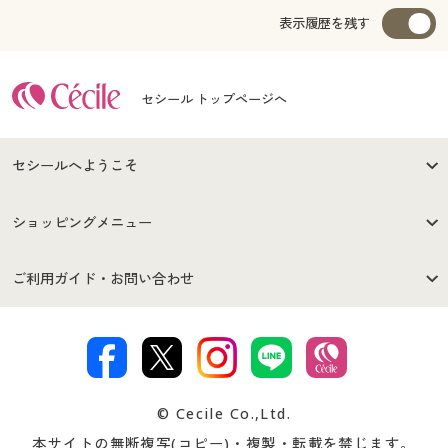
表示履歴を残す
セシール トップページへ
セシールへようこそ
はじめての方へ
ご利用環境について
ショッピングメニュー
セシールご利用規約
プライバシーポリシー
商品カテゴリ
バーゲンセール
ご利用ガイド・お問い合わせ
特定商取引法に基づく表示
古物営業法に基づく表示
カタログ・チラシからのご注
デジタルカタログ
ご注文は
お届けは
文
著作権・商標について
会社案内
交換・返品は
お支払は
カタログ無料プレゼント
特集一覧
© Cecile Co.,Ltd.
会員登録・お客様情報変更に
お客様番号・パスワードをお
本サイトの無断複写(コピー)・複製・転載を禁じます。
プレゼント＆キャンペーン
サイトマップ