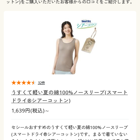
ットン)をご購入いただいたお客様からの口コミをご紹介します。
大きいサイズ
制服・スクールすべて
美容・健康・サプリメント
寝具・ベッド
制服・スクール
美容・健康通販すべて
家具・収納
キッチン・雑貨・日用品
バーゲン
大きいサイズ通販すべて
制服・学生服
カーテン・ラグ・ファブリック
大きいサイズ
制服・スクールすべて
美容・健康・サプリメント
寝具・ベッド
詳細検索
バーゲンセール
大きいサイズ レディース服
ジュニア・ティーンズ下着
バーゲン
大きいサイズ通販すべて
制服・学生服
カーテン・ラグ・ファブリック
商品カテゴリ一覧
シークレットセール
大きいサイズ レディース下着
詳細検索
バーゲンセール
大きいサイズ レディース服
ジュニア・ティーンズ下着
カタログ
大きいサイズ メンズ
商品カテゴリ一覧
シークレットセール
大きいサイズ レディース下着
32件
カタログ・チラシからのご注文
カタログ
大きいサイズ 事務・制服
うすくて軽い夏の綿100%ノースリーブ(スマート
大きいサイズ メンズ
ドライ®シアーコットン)
デジタルカタログ
カタログ・チラシからのご注文
1,639円(税込)～
大きいサイズ 事務・制服
カタログ無料プレゼント
デジタルカタログ
セシールおすすめのうすくて軽い夏の綿100%ノースリーブ
(スマートドライ®シアーコットン)です。まるで着ていない
会員メニュー