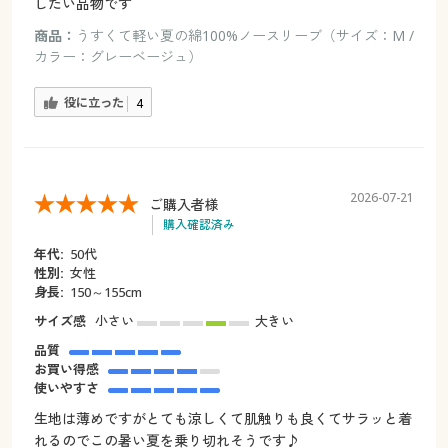
したい品物です
商品：
うすくて軽い夏の綿100%ノースリーブ（サイズ：M /
カラー：グレーベージュ）
役に立った
4
2026-07-21
ご購入者様
購入確認済み
年代:
50代
性別:
女性
身長:
150～155cm
サイズ感
小さい
大きい
品質
お買い得感
使いやすさ
生地は薄めですがとても涼しくて肌触りも良くてサラッと着
れるのでこの暑い夏を乗り切れそうです♪