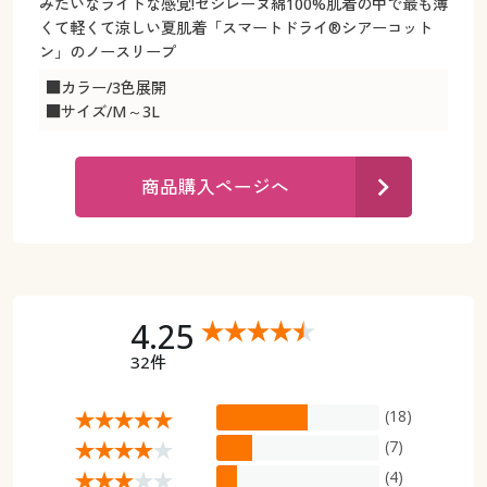
カタログ無料プレゼント
みたいなライトな感覚!セシレーヌ綿100%肌着の中で最も薄
くて軽くて涼しい夏肌着「スマートドライ®シアーコット
マイページ
ン」のノースリープ
会員メニュー
■カラー/3色展開
閲覧履歴
マイページ
■サイズ/M～3L
お気に入り
閲覧履歴
商品購入ページへ
サポート
お気に入り
ご利用ガイド
サポート
よくある質問とお問い合わせ
4.25
ご利用ガイド
32件
よくある質問とお問い合わせ
(18)
(7)
(4)