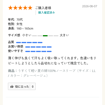
2026-08-07
ご購入者様
購入確認済み
年代:
70代
性別:
女性
身長:
160～165cm
サイズ感
小さい
大きい
品質
お買い得感
使いやすさ
薄く伸びも良くて汗もよく吸い取ってくれます。色違いをリ
ピートしようとしたら品切れになっていて残念でした。
商品：
うすくて軽い夏の綿100%ノースリーブ（サイズ：LL
/ カラー：グレーベージュ）
役に立った
0