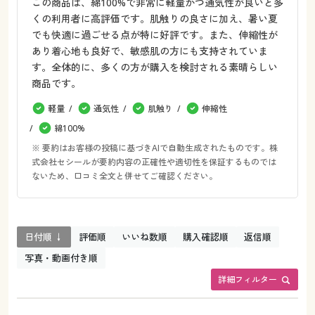
この商品は、綿100%で非常に軽量かつ通気性が良いと多
くの利用者に高評価です。肌触りの良さに加え、暑い夏
でも快適に過ごせる点が特に好評です。また、伸縮性が
あり着心地も良好で、敏感肌の方にも支持されていま
す。全体的に、多くの方が購入を検討される素晴らしい
商品です。
軽量
通気性
肌触り
伸縮性
綿100%
※ 要約はお客様の投稿に基づきAIで自動生成されたものです。株
式会社セシールが要約内容の正確性や適切性を保証するものでは
ないため、口コミ全文と併せてご確認ください。
日付順 ↓
評価順
いいね数順
購入確認順
返信順
写真・動画付き順
詳細フィルター