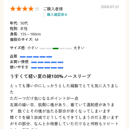
2026-07-21
ご購入者様
購入確認済み
年代:
50代
性別:
女性
身長:
155～160cm
普段のサイズ:
M
サイズ感
小さい
大きい
品質
お買い得感
使いやすさ
うすくて軽い夏の綿100%ノースリーブ
とっても薄いのにしっかりとした縫製でとても気に入りまし
た
ただ一つだけ気になるポイントが一点
左肩の縫い目、肌側に塊があり、着ていて違和感がありま
す 脱ぐとその塊が当たる部分が赤くなってしまいます
襟ぐりを縫う加減でどうしてもできてしまうのだと思います
がその部分、なんとか改善していただけると何枚もリピート