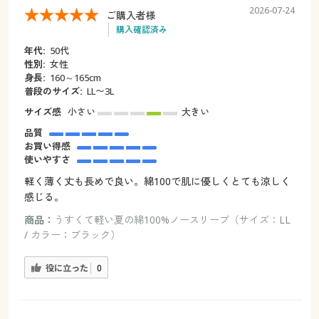
2026-07-24
ご購入者様
購入確認済み
年代:
50代
性別:
女性
身長:
160～165cm
普段のサイズ:
LL〜3L
サイズ感
小さい
大きい
品質
お買い得感
使いやすさ
軽く薄く丈も長めで良い。綿100で肌に優しくとても涼しく
感じる。
商品：
うすくて軽い夏の綿100%ノースリーブ（サイズ：LL
/ カラー：ブラック）
役に立った
0