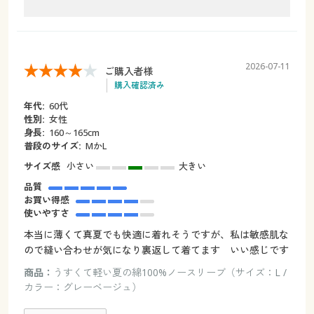
2026-07-11
ご購入者様
購入確認済み
年代:
60代
性別:
女性
身長:
160～165cm
普段のサイズ:
МかL
サイズ感
小さい
大きい
品質
お買い得感
使いやすさ
本当に薄くて真夏でも快適に着れそうですが、私は敏感肌な
ので縫い合わせが気になり裏返して着てます いい感じです
商品：
うすくて軽い夏の綿100%ノースリーブ（サイズ：L /
カラー：グレーベージュ）