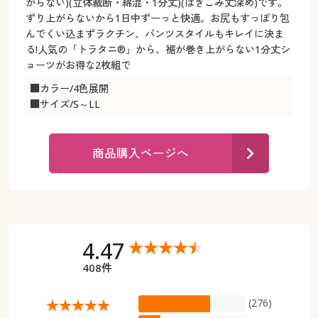
カタログ無料プレゼント
がらない)(立体裁断・綿混・1分丈)(はきこみ丈深め)です。
ずり上がらないから1日中ずーっと快適。お尻もすっぽり包
マイページ
んでくい込まずラクチン、パンツスタイルもキレイに決ま
会員メニュー
る!人気の「トラタニ®」から、裾が巻き上がらない1分丈シ
閲覧履歴
ョーツがお得な2枚組で
マイページ
■カラー/4色展開
お気に入り
■サイズ/S～LL
閲覧履歴
サポート
お気に入り
商品購入ページへ
ご利用ガイド
サポート
よくある質問とお問い合わせ
ご利用ガイド
4.47
よくある質問とお問い合わせ
408件
(276)