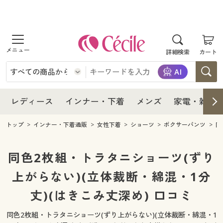
商品を探す
レディース
商品を探す
詳細検索
カート
インナー・下着
レディース通販すべて
レディース
メンズ
インナー・下着通販すべて
レディースファッション
インナー・下着
レディース通販すべて
レディース
インナー・下着
メンズ
家電・雑貨
家電・雑貨
メンズ通販すべて
女性下着
女性下着
メンズ
インナー・下着通販すべて
レディースファッション
トップ
インナー・下着通販
女性下着
ショーツ
ボクサーパンツ
同
寝具・インテリア・家具
家電・雑貨すべて
メンズファッション
メンズ下着
家電・雑貨
メンズ通販すべて
女性下着
女性下着
同色2枚組・トラタニショーツ(ずり
美容・健康
寝具・インテリア・家具通販すべて
上がらない)(立体裁断・綿混・1分
家電
メンズ下着
ジュニア・ティーンズ下着
寝具・インテリア・家具
家電・雑貨すべて
メンズファッション
メンズ下着
丈)(はきこみ丈深め) 口コミ
制服・スクール
美容・健康通販すべて
家具・収納
キッチン・雑貨・日用品
美容・健康
寝具・インテリア・家具通販すべて
家電
メンズ下着
ジュニア・ティーンズ下着
同色2枚組・トラタニショーツ(ずり上がらない)(立体裁断・綿混・1