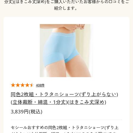
分丈)(はきこみ丈深め)をご購入いただいたお客様からの口コミをご
大きいサイズ
制服・スクールすべて
美容・健康・サプリメント
寝具・ベッド
制服・スクール
美容・健康通販すべて
家具・収納
キッチン・雑貨・日用品
紹介します。
バーゲン
大きいサイズ通販すべて
制服・学生服
カーテン・ラグ・ファブリック
大きいサイズ
制服・スクールすべて
美容・健康・サプリメント
寝具・ベッド
詳細検索
バーゲンセール
大きいサイズ レディース服
ジュニア・ティーンズ下着
バーゲン
大きいサイズ通販すべて
制服・学生服
カーテン・ラグ・ファブリック
商品カテゴリ一覧
シークレットセール
大きいサイズ レディース下着
詳細検索
バーゲンセール
大きいサイズ レディース服
ジュニア・ティーンズ下着
カタログ
大きいサイズ メンズ
商品カテゴリ一覧
シークレットセール
大きいサイズ レディース下着
カタログ・チラシからのご注文
408件
カタログ
大きいサイズ 事務・制服
大きいサイズ メンズ
同色2枚組・トラタニショーツ(ずり上がらない)
デジタルカタログ
カタログ・チラシからのご注文
(立体裁断・綿混・1分丈)(はきこみ丈深め)
大きいサイズ 事務・制服
3,839円(税込)
カタログ無料プレゼント
デジタルカタログ
セシールおすすめの同色2枚組・トラタニショーツ(ずり上
会員メニュー