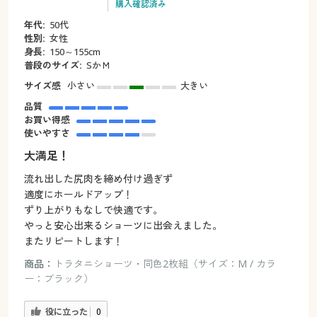
購入確認済み
年代:
50代
性別:
女性
身長:
150～155cm
普段のサイズ:
SかＭ
サイズ感
小さい
大きい
品質
お買い得感
使いやすさ
大満足！
流れ出した尻肉を締め付け過ぎず
適度にホールドアップ！
ずり上がりもなしで快適です。
やっと安心出来るショーツに出会えました。
またリピートします！
商品：
トラタニショーツ・同色2枚組（サイズ：M / カラ
ー：ブラック）
役に立った
0