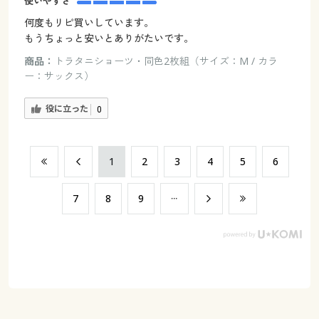
使いやすさ
何度もリピ買いしています。
もうちょっと安いとありがたいです。
商品：
トラタニショーツ・同色2枚組（サイズ：M / カラ
ー：サックス）
役に立った
0
​1
​2
​3
​4
​5
​6
​7
​8
​9