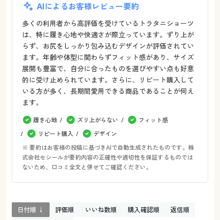
AIによるお客様レビュー要約
多くの利用者から高評価を受けているトラタニショーツ
は、特に履き心地や快適さが際立っています。ずり上が
らず、お尻をしっかり包み込むデザインが評価されてい
ます。年齢や体型に関わらずフィット感があり、サイズ
展開も豊富で、自分に合ったものを選びやすい点も好意
的に受け止められています。さらに、リピート購入して
いる方が多く、長期間愛用できる商品であることが伺え
ます。
履き心地
ズリ上がらない
フィット感
リピート購入
デザイン
※ 要約はお客様の投稿に基づきAIで自動生成されたものです。株
式会社セシールが要約内容の正確性や適切性を保証するものでは
ないため、口コミ全文と併せてご確認ください。
日付順 ↓
評価順
いいね数順
購入確認順
返信順