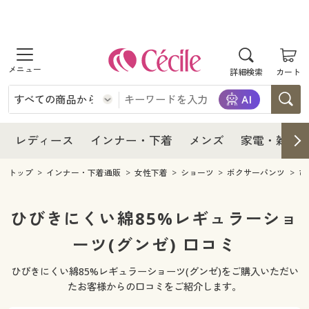
商品を探す
レディース
商品を探す
詳細検索
カート
インナー・下着
レディース通販すべて
レディース
メンズ
インナー・下着通販すべて
レディースファッション
インナー・下着
レディース通販すべて
レディース
インナー・下着
メンズ
家電・雑貨
家電・雑貨
メンズ通販すべて
女性下着
女性下着
メンズ
インナー・下着通販すべて
レディースファッション
トップ
インナー・下着通販
女性下着
ショーツ
ボクサーパンツ
ひ
寝具・インテリア・家具
家電・雑貨すべて
メンズファッション
メンズ下着
家電・雑貨
メンズ通販すべて
女性下着
女性下着
ひびきにくい綿85%レギュラーショ
美容・健康
寝具・インテリア・家具通販すべて
ーツ(グンゼ) 口コミ
家電
メンズ下着
ジュニア・ティーンズ下着
寝具・インテリア・家具
家電・雑貨すべて
メンズファッション
メンズ下着
ひびきにくい綿85%レギュラーショーツ(グンゼ)をご購入いただい
制服・スクール
美容・健康通販すべて
家具・収納
キッチン・雑貨・日用品
美容・健康
寝具・インテリア・家具通販すべて
家電
メンズ下着
たお客様からの口コミをご紹介します。
ジュニア・ティーンズ下着