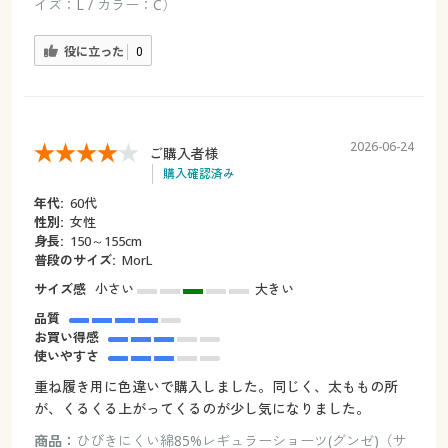
イズ：L / カラー：C）
役に立った
0
2026-06-24
ご購入者様
購入確認済み
年代:
60代
性別:
女性
身長:
150～155cm
普段のサイズ:
MorL
サイズ感
小さい
大きい
品質
お買い得感
使いやすさ
重ね履き用に色違いで購入しました。同じく、太ももの所
が、くるくる上がってくるのが少し気になりました。
商品：
ひびきにくい綿85%レギュラーショーツ(グンゼ)（サ