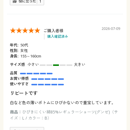
役に立った
1
2026-07-09
ご購入者様
購入確認済み
年代:
50代
性別:
女性
身長:
155～160cm
サイズ感
小さい
大きい
品質
お買い得感
使いやすさ
リピートです
白など色の薄いボトムにひびかないので重宝しています。
商品：
ひびきにくい綿85%レギュラーショーツ(グンゼ)（サ
イズ：L / カラー：B）