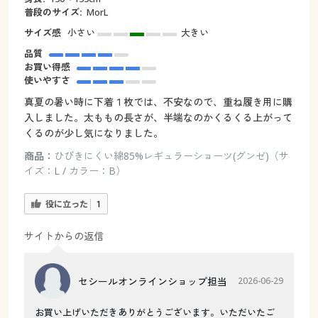
普段のサイズ:
MorL
サイズ感
小さい
大きい
品質
お買い得感
使いやすさ
真夏の暑い時に下着１枚では、不安なので、重ね履き用に購
入しました。太ももの長さが、半端なのかくるくる上がって
くるのが少し気になりました。
商品：
ひびきにくい綿85%レギュラーショーツ(グンゼ)（サ
イズ：L / カラー：B）
役に立った
1
サイトからの返信
セシールオンラインショップ担当
2026-06-29
お買い上げいただきありがとうございます。いただいたご