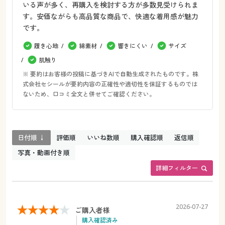
いる声が多く、再購入を検討する方が多数見受けられま
す。安価ながらも高品質な商品で、快適な着用感が魅力
です。
履き心地
綿素材
響きにくい
サイズ
肌触り
※ 要約はお客様の投稿に基づきAIで自動生成されたものです。株
式会社セシールが要約内容の正確性や適切性を保証するものでは
ないため、口コミ全文と併せてご確認ください。
日付順 ↓
評価順
いいね数順
購入確認順
返信順
写真・動画付き順
詳細フィルター
2026-07-27
ご購入者様
購入確認済み