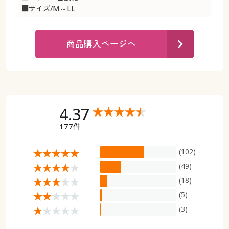
カタログ無料プレゼント
■サイズ/M～LL
マイページ
会員メニュー
商品購入ページへ
閲覧履歴
マイページ
お気に入り
閲覧履歴
サポート
お気に入り
4.37
ご利用ガイド
177件
サポート
(102)
よくある質問とお問い合わせ
ご利用ガイド
(49)
(18)
よくある質問とお問い合わせ
(5)
(3)