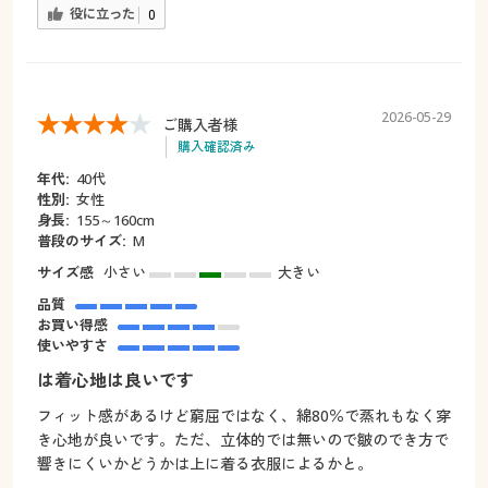
役に立った
0
2026-05-29
ご購入者様
購入確認済み
年代:
40代
性別:
女性
身長:
155～160cm
普段のサイズ:
М
サイズ感
小さい
大きい
品質
お買い得感
使いやすさ
は着心地は良いです
フィット感があるけど窮屈ではなく、綿80％で蒸れもなく穿
き心地が良いです。ただ、立体的では無いので皺のでき方で
響きにくいかどうかは上に着る衣服によるかと。