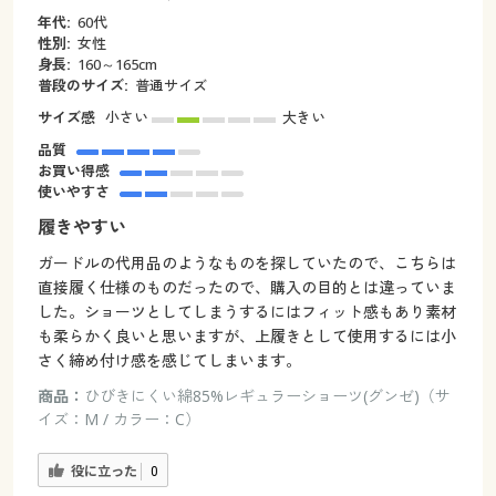
年代:
60代
性別:
女性
身長:
160～165cm
普段のサイズ:
普通サイズ
サイズ感
小さい
大きい
品質
お買い得感
使いやすさ
履きやすい
ガードルの代用品のようなものを探していたので、こちらは
直接履く仕様のものだったので、購入の目的とは違っていま
した。ショーツとしてしまうするにはフィット感もあり素材
も柔らかく良いと思いますが、上履きとして使用するには小
さく締め付け感を感じてしまいます。
商品：
ひびきにくい綿85%レギュラーショーツ(グンゼ)（サ
イズ：M / カラー：C）
役に立った
0