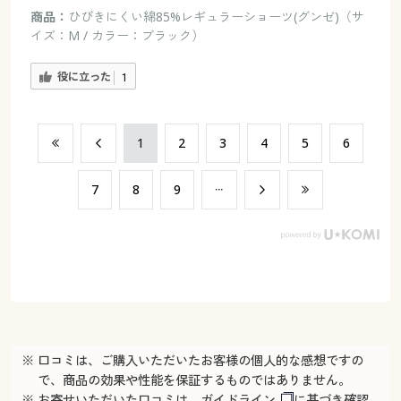
商品：
ひびきにくい綿85%レギュラーショーツ(グンゼ)（サ
イズ：M / カラー：ブラック）
役に立った
1
​1
​2
​3
​4
​5
​6
​7
​8
​9
※ 口コミは、ご購入いただいたお客様の個人的な感想ですの
で、商品の効果や性能を保証するものではありません。
※ お寄せいただいた口コミは、
ガイドライン
に基づき確認