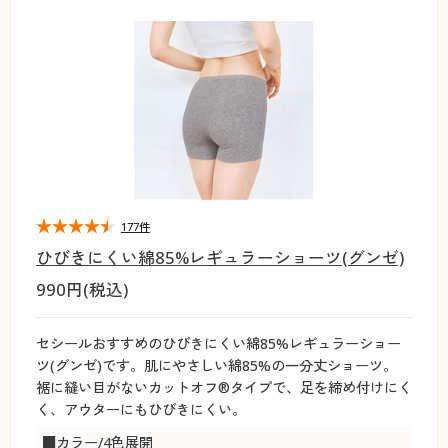
大きいサイズ
制服・スクールすべて
美容・健康・サプリメント
寝具・ベッド
制服・スクール
美容・健康通販すべて
家具・収納
キッチン・雑貨・日用品
バーゲン
大きいサイズ通販すべて
制服・学生服
カーテン・ラグ・ファブリック
大きいサイズ
制服・スクールすべて
美容・健康・サプリメント
寝具・ベッド
詳細検索
バーゲンセール
大きいサイズ レディース服
ジュニア・ティーンズ下着
バーゲン
大きいサイズ通販すべて
制服・学生服
カーテン・ラグ・ファブリック
商品カテゴリ一覧
シークレットセール
大きいサイズ レディース下着
詳細検索
バーゲンセール
大きいサイズ レディース服
ジュニア・ティーンズ下着
カタログ
177件
大きいサイズ メンズ
商品カテゴリ一覧
シークレットセール
大きいサイズ レディース下着
ひびきにくい綿85%レギュラーショーツ(グンゼ)
カタログ・チラシからのご注文
990円(税込)
カタログ
大きいサイズ 事務・制服
大きいサイズ メンズ
デジタルカタログ
カタログ・チラシからのご注文
セシールおすすめのひびきにくい綿85%レギュラーショー
大きいサイズ 事務・制服
ツ(グンゼ)です。肌にやさしい綿85%の一分丈ショーツ。
カタログ無料プレゼント
裾に縫い目がないカットオフ®タイプで、足を締め付けにく
デジタルカタログ
く、アウターにもひびきにくい。
会員メニュー
■カラー/4色展開