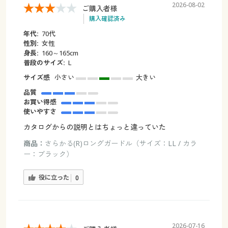
2026-08-02
ご購入者様
購入確認済み
年代:
70代
性別:
女性
身長:
160～165cm
普段のサイズ:
L
サイズ感
小さい
大きい
品質
お買い得感
使いやすさ
カタログからの説明とはちょっと違っていた
商品：
さらかる(R)ロングガードル（サイズ：LL / カラ
ー：ブラック）
役に立った
0
2026-07-16