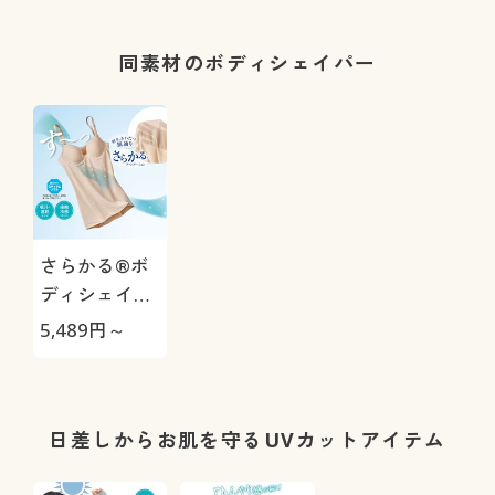
同素材のボディシェイパー
さらかる®ボ
ディシェイパ
ー (ミディア
5,489
円～
ムソフトタイ
プ)
日差しからお肌を守るUVカットアイテム