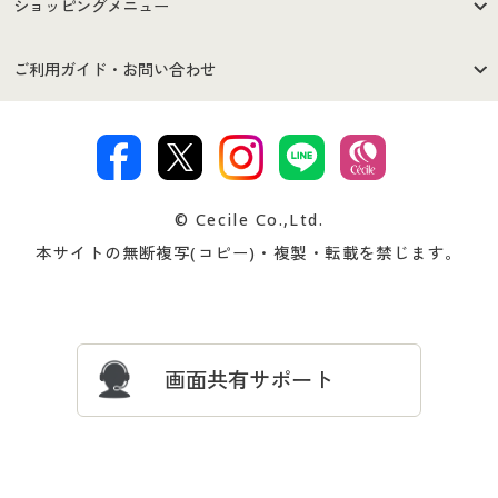
はじめての方へ
ご利用環境について
ショッピングメニュー
セシールご利用規約
プライバシーポリシー
商品カテゴリ
バーゲンセール
ご利用ガイド・お問い合わせ
特定商取引法に基づく表示
古物営業法に基づく表示
カタログ・チラシからのご注
デジタルカタログ
ご注文は
お届けは
文
著作権・商標について
会社案内
交換・返品は
お支払は
カタログ無料プレゼント
特集一覧
© Cecile Co.,Ltd.
会員登録・お客様情報変更に
お客様番号・パスワードをお
本サイトの無断複写(コピー)・複製・転載を禁じます。
プレゼント＆キャンペーン
サイトマップ
ついて
忘れの場合
サイズガイド
よくある質問とお問い合わせ
画面共有サポート