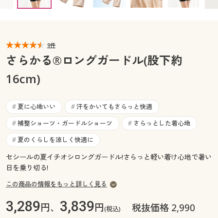
カタログ無料プレゼント
マイページ
会員メニュー
閲覧履歴
9件
マイページ
さらかる®ロングガードル(股下約
お気に入り
16cm)
閲覧履歴
サポート
お気に入り
夏に心地いい
汗をかいてもさらっと快適
#
#
ご利用ガイド
補整ショーツ・ガードルショーツ
さらっとした着心地
#
#
サポート
夏のくらしを涼しく快適に
#
よくある質問とお問い合わせ
ご利用ガイド
セシールの夏イチオシロングガードル!さらっと軽い着け心地で暑い
日を乗り切る!
よくある質問とお問い合わせ
この商品の情報をもっと詳しく見る
3,289
3,839
円、
円
税抜価格 2,990
(税込)