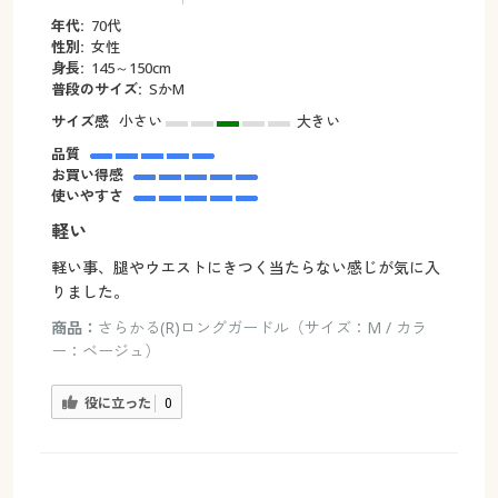
年代:
70代
性別:
女性
身長:
145～150cm
普段のサイズ:
SかM
サイズ感
小さい
大きい
品質
お買い得感
使いやすさ
軽い
軽い事、腿やウエストにきつく当たらない感じが気に入
りました。
商品：
さらかる(R)ロングガードル（サイズ：M / カラ
ー：ベージュ）
役に立った
0