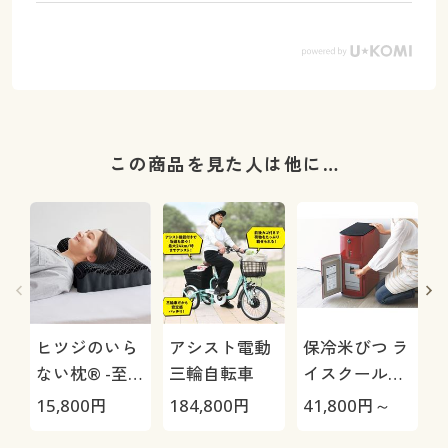
この商品を見た人は他に…
ヒツジのいら
アシスト電動
保冷米びつ ラ
ない枕® -至
三輪自転車
イスクール
極-
HRC-
15,800
円
184,800
円
41,800
円～
2
05S/HRC-10S