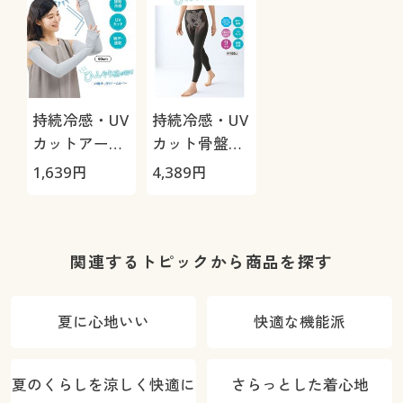
持続冷感・UV
持続冷感・UV
カットアーム
カット骨盤ま
カバー(二の腕
わりサポート
1,639
円
4,389
円
すっきり)
レギンス9分
丈(ソフトタイ
プ)
関連するトピックから商品を探す
夏に心地いい
快適な機能派
夏のくらしを涼しく快適に
さらっとした着心地