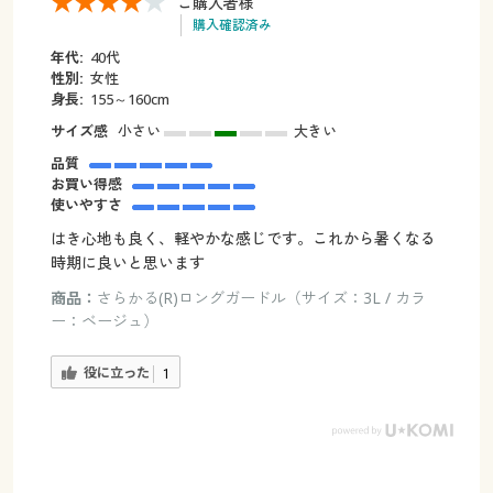
ご購入者様
購入確認済み
年代:
40代
性別:
女性
身長:
155～160cm
サイズ感
小さい
大きい
品質
お買い得感
使いやすさ
はき心地も良く、軽やかな感じです。これから暑くなる
時期に良いと思います
商品：
さらかる(R)ロングガードル（サイズ：3L / カラ
ー：ベージュ）
役に立った
1