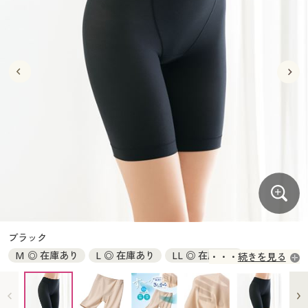
大きいサイズ
制服・スクールすべて
美容・健康・サプリメント
寝具・ベッド
制服・スクール
美容・健康通販すべて
家具・収納
キッチン・雑貨・日用品
バーゲン
大きいサイズ通販すべて
制服・学生服
カーテン・ラグ・ファブリック
大きいサイズ
制服・スクールすべて
美容・健康・サプリメント
寝具・ベッド
詳細検索
バーゲンセール
大きいサイズ レディース服
ジュニア・ティーンズ下着
バーゲン
大きいサイズ通販すべて
制服・学生服
カーテン・ラグ・ファブリック
商品カテゴリ一覧
シークレットセール
大きいサイズ レディース下着
詳細検索
バーゲンセール
大きいサイズ レディース服
ジュニア・ティーンズ下着
カタログ
大きいサイズ メンズ
商品カテゴリ一覧
シークレットセール
大きいサイズ レディース下着
カタログ・チラシからのご注文
カタログ
大きいサイズ 事務・制服
大きいサイズ メンズ
デジタルカタログ
カタログ・チラシからのご注文
ブラック
大きいサイズ 事務・制服
M ◎ 在庫あり
L ◎ 在庫あり
LL ◎ 在庫あり
続きを見る
カタログ無料プレゼント
デジタルカタログ
3L ◎ 在庫あり
会員メニュー