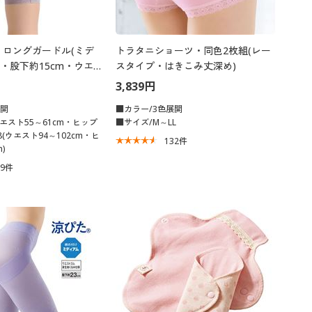
 ロングガードル(ミデ
トラタニショーツ・同色2枚組(レー
・股下約15cm・ウエ
スタイプ・はきこみ丈深め)
地くるみ仕様)
3,839円
展開
■カラー/3色展開
ウエスト55～61cm・ヒップ
■サイズ/M～LL
98(ウエスト94～102cm・ヒ
132
件
)
09
件