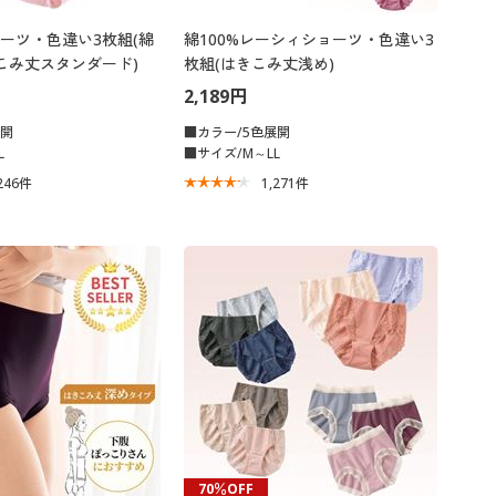
ーツ・色違い3枚組(綿
綿100%レーシィショーツ・色違い3
きこみ丈スタンダード)
枚組(はきこみ丈浅め)
2,189円
展開
■カラー/5色展開
L
■サイズ/M～LL
246
件
1,271
件
70％OFF