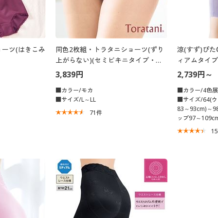
ーツ(はきこみ
同色2枚組・トラタニショーツ(ずり
涼(すず)ぴ
上がらない)(セミビキニタイプ・は
ィアムタイプ
きこみ丈浅め)
ストゴム身生
3,839円
2,739円～
■カラー/モカ
■カラー/4色
■サイズ/L～LL
■サイズ/64(
83～93cm)～
71
件
ップ97～109cm
1