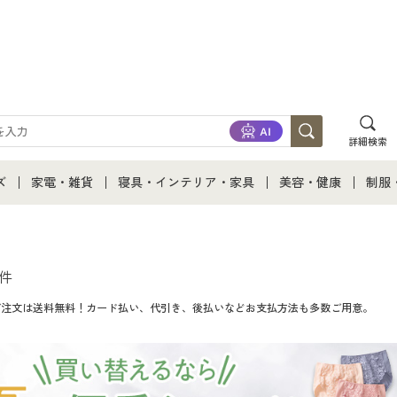
詳細検索
ズ
家電・雑貨
寝具・インテリア・家具
美容・健康
制服
て
ズ通販すべて
家電・雑貨すべて
寝具・インテリア・家具通販すべて
美容・健康通販すべ
制服
ズファッション
家電
家具・収納
美容・健康・サプリ
制服
件
のご注文は送料無料！カード払い、代引き、後払いなどお支払方法も多数ご用意。
ズ下着
キッチン・雑貨・日用品
寝具・ベッド
ジュ
着
カーテン・ラグ・ファブリック