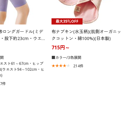
最大35％OFF
た®ロングガードル(ミデ
布ナプキン(水玉柄)(肌側オーガニッ
・股下約23cm・ウエ
クコットン・綿100%)(日本製)
地くるみ仕様)
715円～
展開
■カラー/3色展開
ウエスト61～67cm・ヒップ
214
件
98(ウエスト94～102cm・ヒ
)
57
件