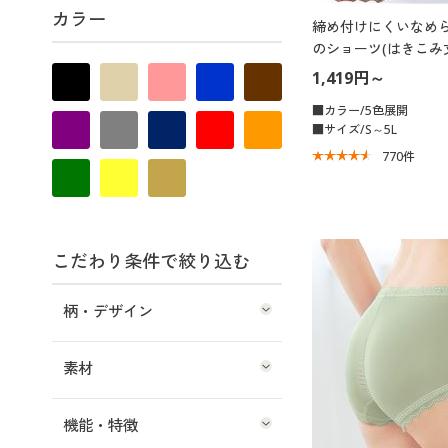
カラー
締め付けにくいなめ
のショーツ(はきこみ
ド)
1,419円～
■カラー/5色展開
■サイズ/S～5L
770
件
こだわり条件で絞り込む
柄・デザイン
素材
機能・特徴