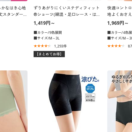
らかなはき心地
ずりあがりにくいステディフィット
快適コントロ
丈スタンダー
®ショーツ(綿混・足口レース・はき
地よくおさえ
こみ丈浅め)
1,419円～
1,969円～
■カラー/9色展開
■カラー/4色
■サイズ/M～3L
■サイズ/M～3
1,293
件
8
【まとめてお得】