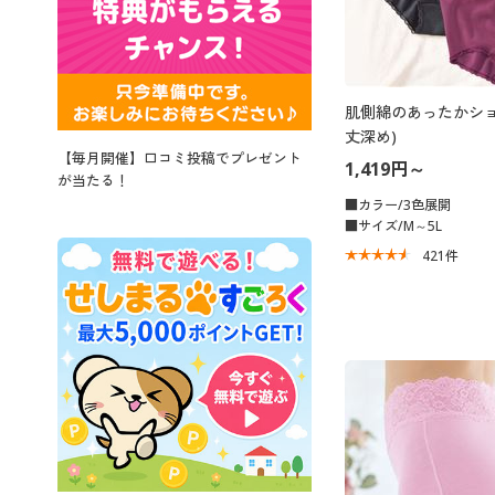
肌側綿のあったかショ
丈深め)
【毎月開催】口コミ投稿でプレゼント
1,419円～
が当たる！
■カラー/3色展開
■サイズ/M～5L
421
件