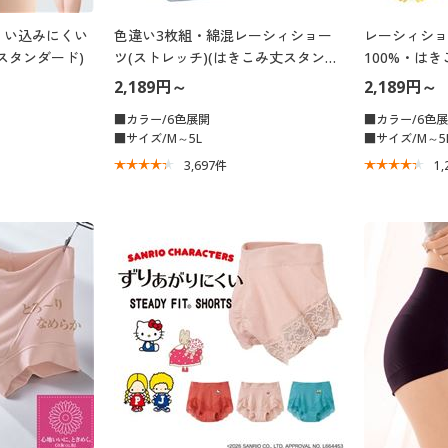
くい込みにくい
色違い3枚組・綿混レーシィショー
レーシィショ
スタンダード)
ツ(ストレッチ)(はきこみ丈スタンダ
100%・は
ード)
2,189円～
2,189円～
■カラー/6色展開
■カラー/6色
■サイズ/M～5L
■サイズ/M～5
3,697
件
1,