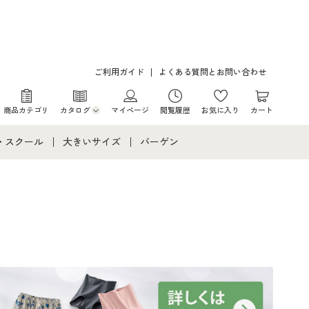
ご利用ガイド
よくある質問とお問い合わせ
商品カテゴリ
カタログ
マイページ
閲覧履歴
お気に入り
カート
カタログ・チラシからのご注文
・スクール
大きいサイズ
バーゲン
デジタルカタログ
て
・スクールすべて
大きいサイズ通販すべて
バーゲンセール
カタログ無料プレゼント
メント
・学生服
大きいサイズ レディース服
シークレットセール
ニア・ティーンズ下着
大きいサイズ レディース下着
大きいサイズ メンズ