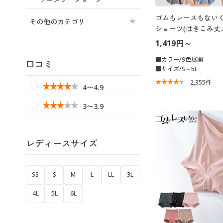
ゴムもレースもない
その他のカテゴリ
ショーツ(はきこみ丈
1,419円～
■カラー/9色展開
口コミ
■サイズ/S～5L
2,355
件
4〜4.9
3〜3.9
レディースサイズ
SS
S
M
L
LL
3L
4L
5L
6L