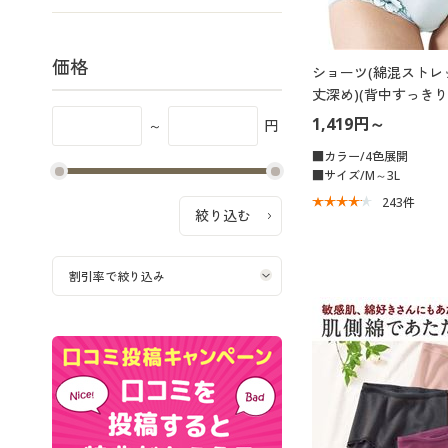
価格
ショーツ(綿混ストレ
丈深め)(背中すっき
ィネートショーツ)
1,419円～
～
円
■カラー/4色展開
■サイズ/M～3L
243
件