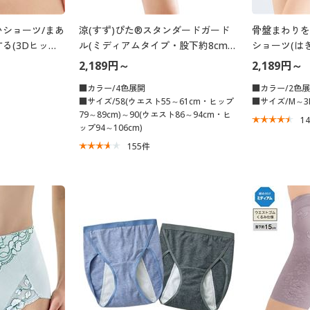
ショーツ/まあ
涼(すず)ぴた®スタンダードガード
骨盤まわりを
る(3Dヒップ)
ル(ミディアムタイプ・股下約8cm・
ショーツ(は
ウエストゴム身生地くるみ仕様)
2,189円～
2,189円～
■カラー/4色展開
■カラー/2色
■サイズ/58(ウエスト55～61cm・ヒップ
■サイズ/M～3
79～89cm)～90(ウエスト86～94cm・ヒ
1
ップ94～106cm)
155
件