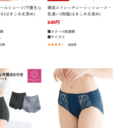
ールショーツ/下腹を心
綿混ストレッチレーシィショーツ・
る(はきこみ丈深め)
色違い3枚組(はきこみ丈浅め)
649円
展開
■カラー/4色展開
L
■サイズ/S
70
件
488
件