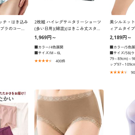
ッチ・はき込み
2枚組 ハイレグサニタリーショーツ
美シルエット
りブラのコーデ
(多い日用)(綿混)(はきこみ丈スタン
ィアムタイプ
ダード)
ストゴム身生
1,969円～
2,189円～
■カラー/4色展開
■カラー/5色
■サイズ/M～6L
■サイズ/58(
79～89cm)～
400
件
ップ97～109cm
9