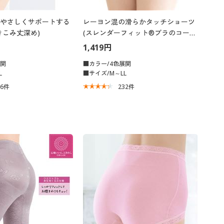
やさしくサポートする
レーヨン混の滑らかタッチショーツ
きこみ丈深め)
(スレンダーフィット®ブラのコーデ
ィネートショーツ)
1,419円
展開
■カラー/4色展開
L
■サイズ/M～LL
46
件
232
件