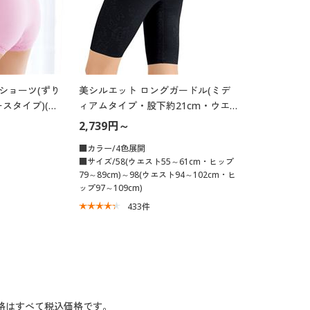
ショーツ(ずり
美シルエット ロングガードル(ミデ
スタイプ)(は
ィアムタイプ・股下約21cm・ウエ
)
ストレース仕様)
2,739円～
■カラー/4色展開
■サイズ/58(ウエスト55～61cm・ヒップ
79～89cm)～98(ウエスト94～102cm・ヒ
ップ97～109cm)
433
件
格はすべて税込価格です。