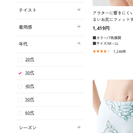
テイスト
アウターに響きにくい
るいお尻にフィットす
(やや深ばきタイプ)
着用感
1,419円
■カラー/7色展開
■サイズ/M～LL
年代
1,246
件
20代
30代
40代
50代
60代
シーズン