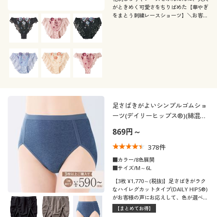
がときめく可愛さをちりばめた【華やぎ
をまとう刺繍レースショーツ】＼お客様
の声から、好きな色・デザインを選べる
1枚売りになりました/
足さばきがよいシンプルゴムショ
ーツ(デイリーヒップス®)(綿混ス
トレッチ・はきこみ丈深め)
869円～
378
件
■カラー/8色展開
■サイズ/M～6L
【3枚 ¥1,770～(税抜)】足さばきがラク
なハイレグカットタイプ(DAILY HIPS®)
がお客様の声にお応えして、色が選べる
1枚売りになりました。全8色からお好き
【まとめてお得】
な色をチョイス! 3枚以上でお得にご購入