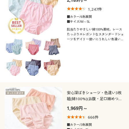
2,189円～
消臭
吸汗速乾
年代
レギュラー
ゆったり
1,247
件
エレガント
カジュアル
ガーゼ
■カラー/6色展開
抗菌防臭
冷感・涼感
シーズン
20代
30代
■サイズ/M～5L
肌当たりやさしい綿100%素材。レース
価格
たっぷりエレガントなスタンダードショ
夏
春
～
円
絞込
40代
50代
ーツをデイリー使いにうれしい色違い3
枚組で。
冬
秋
60代
解除する
閉じる
安心深ばきショーツ・色違い3枚
組(綿100%)(お腹・足口締めつけ
にくいやわらかゴム)(はきこみ丈
1,969円～
深め)
666
件
■カラー/3色展開