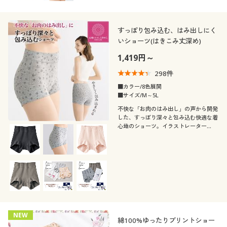
すっぽり包み込む、はみ出しにく
いショーツ(はきこみ丈深め)
1,419円～
298
件
■カラー/8色展開
■サイズ/M～5L
不快な「お肉のはみ出し」の声から開発
した、すっぽり深々と包み込む快適な着
心地のショーツ。イラストレーター
hibiyuuさんデザインのプリント柄と、
温泉タオル付き特別セット。【準備数限
り】今だけ!
NEW
綿100%ゆったりプリントショー