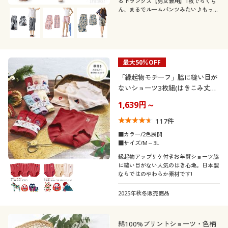
るトランクス【男女兼用】1枚でらくち
ん、まるでルームパンツみたい♪もっと
快適になってリニューアル(旧品番EF-
538)
最大50％OFF
「縁起物モチーフ」脇に縫い目が
ないショーツ3枚組(はきこみ丈ス
タンダード)
1,639円～
117
件
■カラー/2色展開
■サイズ/M～3L
縁起物アップリケ付きお年賀ショーツ脇
に縫い目がない人気のはき心地。日本製
ならではのやわらか素材です!
2025年秋冬販売商品
綿100%プリントショーツ・色柄