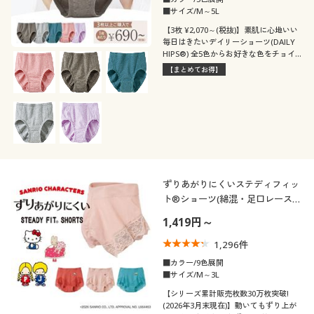
■サイズ/M～5L
【3枚 ¥2,070～(税抜)】素肌に心地いい
毎日はきたいデイリーショーツ(DAILY
HIPS®) 全5色からお好きな色をチョイ
ス!3枚以上でお得にご購入いただけま
【まとめてお得】
す。人気のオーガニックコットン混ショ
ーツ(旧品番EF-427・EF-481)が色が選べ
る1枚売りでリニューアル
ずりあがりにくいステディフィッ
ト®ショーツ(綿混・足口レース・
はきこみ丈浅め)
1,419円～
1,296
件
■カラー/9色展開
■サイズ/M～3L
【シリーズ累計販売枚数30万枚突破!
(2026年3月末現在)】動いてもずり上が