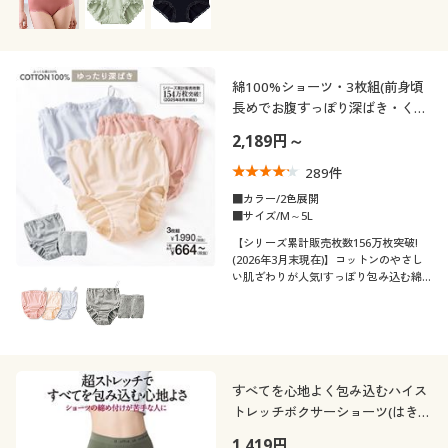
綿100%ショーツ・3枚組(前身頃
長めでお腹すっぽり深ばき・くる
みゴム)(はきこみ丈深め)
2,189円～
289
件
■カラー/2色展開
■サイズ/M～5L
【シリーズ累計販売枚数156万枚突破!
(2026年3月末現在)】コットンのやさし
い肌ざわりが人気!すっぽり包み込む綿
100%の一分丈ショーツ3枚組。人気の旧
品番EF-280のリニューアル商品です。
すべてを心地よく包み込むハイス
トレッチボクサーショーツ(はきこ
み丈スタンダード)
1,419円