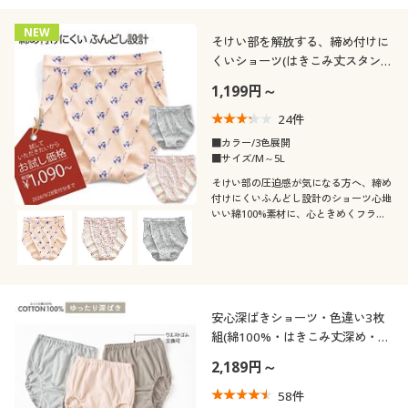
NEW
そけい部を解放する、締め付けに
くいショーツ(はきこみ丈スタンダ
ード)
1,199円～
24
件
■カラー/3色展開
■サイズ/M～5L
そけい部の圧迫感が気になる方へ、締め
付けにくいふんどし設計のショーツ心地
いい綿100%素材に、心ときめくフラン
スのデザインプリント♪
安心深ばきショーツ・色違い3枚
組(綿100%・はきこみ丈深め・く
るみゴム・ふんわりメッシュ)
2,189円～
58
件