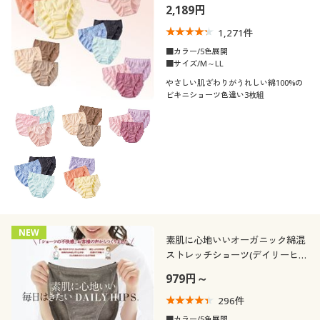
2,189円
1,271
件
■カラー/5色展開
■サイズ/M～LL
やさしい肌ざわりがうれしい綿100%の
ビキニショーツ色違い3枚組
NEW
素肌に心地いいオーガニック綿混
ストレッチショーツ(デイリーヒッ
プス®)(はきこみ丈スタンダード)
979円～
296
件
■カラー/5色展開