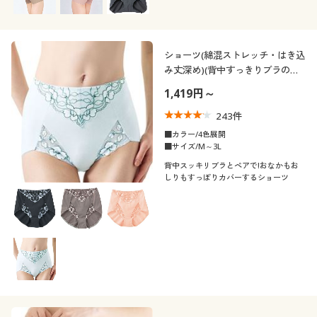
ショーツ(綿混ストレッチ・はき込
み丈深め)(背中すっきりブラのコ
ーディネートショーツ)
1,419円～
243
件
■カラー/4色展開
■サイズ/M～3L
背中スッキリブラとペアで!おなかもお
しりもすっぽりカバーするショーツ