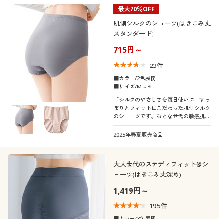
最大70％OFF
肌側シルクのショーツ(はきこみ丈
スタンダード)
715円～
23
件
■カラー/2色展開
■サイズ/M～3L
「シルクのやさしさを毎日使いに」すっ
ぽりとフィットにこだわった肌側シルク
のショーツです。おとな世代の敏感肌や
肌トラブルに。
2025年春夏販売商品
大人世代のステディフィット®シ
ョーツ(はきこみ丈深め)
1,419円～
195
件
■カラー/3色展開