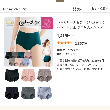
制服・スクール
美容・健康通販すべて
家具・収納
キッチン・雑貨・日用品
104
1
/
3
表示
件(
ページ)
在庫
在庫のある商品のみ表示
大きいサイズ
制服・スクールすべて
美容・健康・サプリメント
寝具・ベッド
ゴムもレースもないくい込みにく
カテゴリ
いショーツ(はきこみ丈スタンダー
バーゲン
大きいサイズ通販すべて
制服・学生服
ド)
カーテン・ラグ・ファブリック
1,419円～
2,357
件
詳細検索
バーゲンセール
大きいサイズ レディース服
ジュニア・ティーンズ下着
■カラー/9色展開
■サイズ/S～5L
口コミ
商品カテゴリ一覧
シークレットセール
大きいサイズ レディース下着
(4〜4.9)
【累計販売枚数48万枚突破!(2026年3月
末現在)】ゴムもレースもない、ショー
ツの不快なくい込みを軽減。快適なフィ
(3〜3.9)
カタログ
ット感と立体設計ですっぽり包み込みキ
大きいサイズ メンズ
レイなラインを追求。なめらか綿混素材
(2〜2.9)
だけで作った素肌にやさしいシンプルシ
カタログ・チラシからのご注文
ョーツ
大きいサイズ 事務・制服
レディースサ
SS
S
M
L
LL
3L
イズ
デジタルカタログ
4L
5L
6L