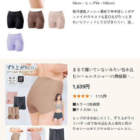
94cm・ヒップ94～106cm)
吸汗速乾メッシュ素材で年中涼しくボデ
ィメイク!ウエストも足口もぴたっとき
れいにフィットしてひびきにくい、涼ぴ
た®スタンダードガードル(股下約8cm
タイプ)
まるで履いていないみたい包み込
むシームレスショーツ(無縫製・接
着)(はき込み丈深め)
1,639円
115
件
■カラー/3色展開
■サイズ/M～LL
ヒップがはみ出しにくく、ずり上がりに
くい!すっぽり包み込む大人世代に向け
たセシールオリジナルのシームレスショ
ーツ。