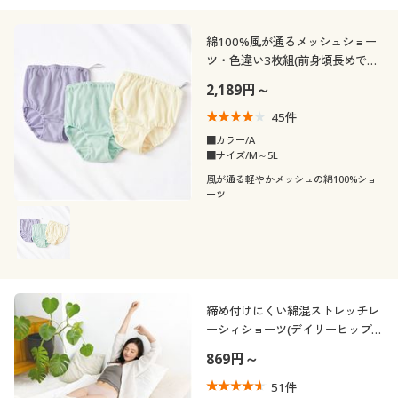
綿100%風が通るメッシュショー
ツ・色違い3枚組(前身頃長めでお
腹すっぽり深ばき・くるみゴム)
2,189円～
(はきこみ丈深め)
45
件
■カラー/A
■サイズ/M～5L
風が通る軽やかメッシュの綿100%ショ
ーツ
締め付けにくい綿混ストレッチレ
ーシィショーツ(デイリーヒップス
®)(綿混ストレッチ・はきこみ丈
869円～
浅め)
51
件