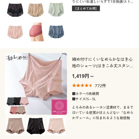
りにくい!お直しいらずで1日快適!ストレ
ッチレース仕様の定番ショーツ
【まとめてお得】
締め付けにくいなめらかなはき心
地のショーツ(はきこみ丈スタンダ
ード)
1,419円～
772
件
■カラー/5色展開
■サイズ/S～5L
とろみのあるレーヨン混素材で、まるで
はいている感覚がほとんどない「なめら
かヴェール」に包まれるような新感触