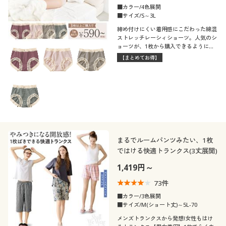
■カラー/4色展開
■サイズ/S～3L
締め付けにくい着用感にこだわった綿混
ストレッチレーシィショーツ。人気のシ
ョーツが、1枚から購入できるようにな
りました!(旧品番:EC-330)
【まとめてお得】
まるでルームパンツみたい、1枚
ではける快適トランクス(3丈展開)
1,419円～
73
件
■カラー/3色展開
■サイズ/M(ショート丈)～5L-70
メンズトランクスから発想!女性もはけ