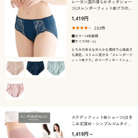
レーヨン混の滑らかタッチショー
ツ(スレンダーフィット®ブラのコ
ーディネートショーツ)
1,419円
232
件
■カラー/4色展開
■サイズ/M～LL
とろみのあるなめらかな素材で心地良さ
も満足。スリムに見せる「スレンダーフ
ィット®ブラ」のコーディネートショー
ツ。
ステディフィット®ショーツ(はき
こみ丈深め・シンプルゴムタイ
プ)
1,419円～