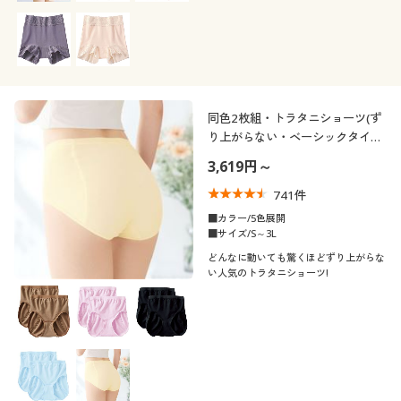
同色2枚組・トラタニショーツ(ず
り上がらない・ベーシックタイ
プ)(はきこみ丈スタンダード)
3,619円～
741
件
■カラー/5色展開
■サイズ/S～3L
どんなに動いても驚くほどずり上がらな
い人気のトラタニショーツ!