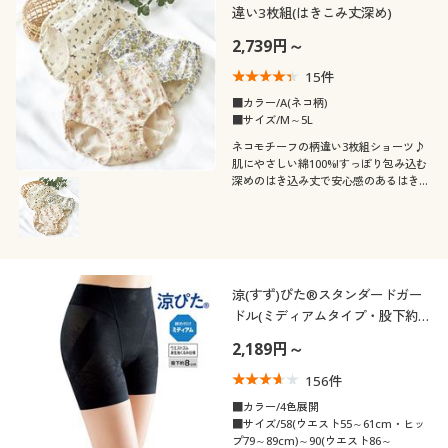
違い3枚組(はきこみ丈深め)
2,739円～
15
件
■カラー/A(ネコ柄)
■サイズ/M～5L
ネコモチーフの柄違い3枚組ショーツ♪
肌にやさしい綿100%!すっぽり包み込む
深めのはき込み丈で安心感のあるはき心
地。
涼(すず)ぴた®スタンダードガー
ドル(ミディアムタイプ・股下約
8cm・ウエストゴム身生地くるみ
2,189円～
仕様)
156
件
■カラー/4色展開
■サイズ/58(ウエスト55～61cm・ヒッ
プ79～89cm)～90(ウエスト86～