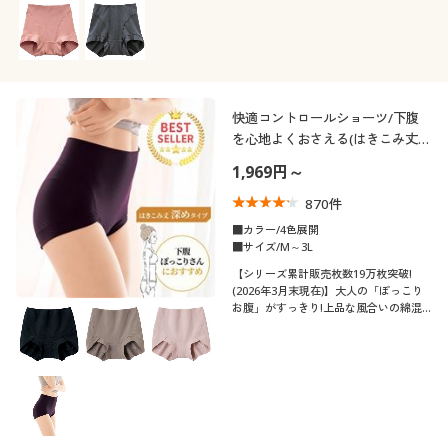
快適コントロールショーツ/下腹
を心地よくおさえる(はきこみ丈深
め)
1,969円～
870
件
■カラー/4色展開
■サイズ/M～3L
【シリーズ累計販売枚数19万枚突破!
(2026年3月末現在)】大人の「ぽっこり
お腹」がすっきり!上品な風合いの綿混
ストレッチですっぽり包み込むはきこみ
深めショーツ。快適に下腹すっきり、く
い込みも軽減