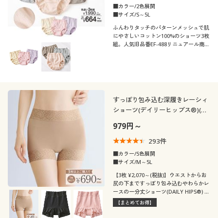
■カラー/2色展開
■サイズ/S～5L
ふんわりタッチのパターンメッシュで肌
にやさしいコットン100%のショーツ3枚
組。人気旧品番EF-488リニュアール商品
です。
すっぽり包み込む深履きレーシィ
ショーツ(デイリーヒップス®)(レ
ーシィ1分丈・綿混ストレッチ・
979円～
はきこみ丈深め)
293
件
■カラー/5色展開
■サイズ/M～5L
【3枚 ¥2,070～(税抜)】ウエストからお
尻の下まですっぽり包み込むやわらかレ
ースの一分丈ショーツ(DAILY HIPS®) 全
5色からお好きな色をチョイス!3枚以上
【まとめてお得】
でお得にご購入いただけます。(旧品
番:EF-476)