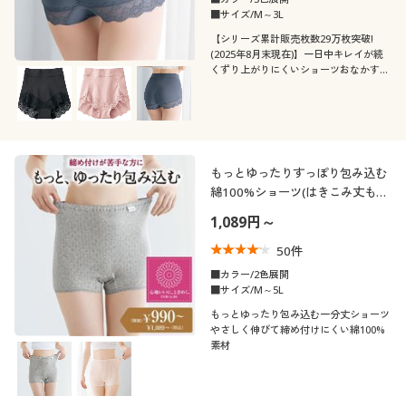
■サイズ/M～3L
【シリーズ累計販売枚数29万枚突破!
(2025年8月末現在)】一日中キレイが続
くずり上がりにくいショーツおなかすっ
ぽり、安心のはき心地「はきこみ丈深
め」タイプ(はきこみ丈浅めタイプは品
番:EF-138)
もっとゆったりすっぽり包み込む
綿100%ショーツ(はきこみ丈もっ
と深め・やわらかメッシュ)
1,089円～
50
件
■カラー/2色展開
■サイズ/M～5L
もっとゆったり包み込む一分丈ショーツ
やさしく伸びて締め付けにくい綿100%
素材