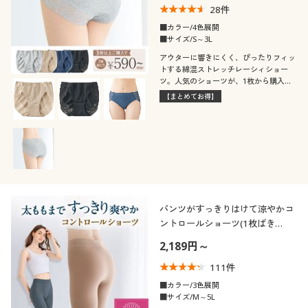
28
件
■カラー/4色展開
■サイズ/S～3L
アウターに響きにくく、ぴったりフィッ
トする綿混ストレッチレーシィショー
ツ。人気のショーツが、1枚から購入で
きるようになりました!(旧品番:EC-330)
【まとめてお得】
パンツがすっきりはけて涼やかコ
ントロールショーツ(1枚ばき
OK・はきこみ丈深め・綿混スト
2,189円～
レッチ)
111
件
■カラー/3色展開
■サイズ/M～5L