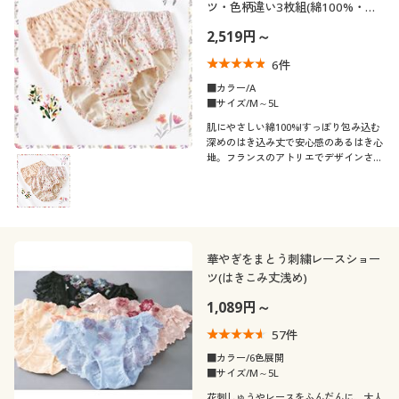
ツ・色柄違い3枚組(綿100%・は
きこみ丈深め)
2,519円～
6
件
■カラー/A
■サイズ/M～5L
肌にやさしい綿100%!すっぽり包み込む
深めのはき込み丈で安心感のあるはき心
地。フランスのアトリエでデザインされ
た、心華やぐ花柄プリント。
華やぎをまとう刺繍レースショー
ツ(はきこみ丈浅め)
1,089円～
57
件
■カラー/6色展開
■サイズ/M～5L
花刺しゅうやレースをふんだんに、大人