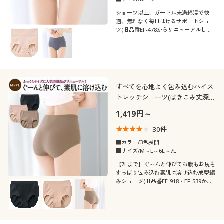
ショーツ以上、ガードル未満綿混で快
適、無理なく毎日はけるサポートショー
ツ(旧品番EF-478からリニューアルしま
した)
すべてを心地よく包み込むハイス
トレッチショーツ(はきこみ丈深
め)
1,419円～
30
件
■カラー/3色展開
■サイズ/M～L～6L～7L
【7Lまで】ぐ～んと伸びてお腹もお尻も
すっぽり包み込む素肌に溶け込む成型編
みショーツ(旧品番EE-918・EF-539から
リニューアルしました)