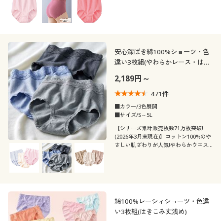
安心深ばき綿100%ショーツ・色
違い3枚組(やわらかレース・はき
こみ丈深め)
2,189円～
471
件
■カラー/3色展開
■サイズ/S～5L
【シリーズ累計販売枚数71万枚突破!
(2026年3月末現在)】コットン100%のや
さしい肌ざわりが人気!やわらかウエス
トレースで締め付けにくい綿100%ショ
ーツ3枚組。人気の旧品番EF-279のリニ
ュアール商品です。
綿100%レーシィショーツ・色違
い3枚組(はきこみ丈浅め)