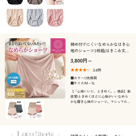
いただけます。★旧品番:EF-475が色が
選べるようになってリニュアール。
締め付けにくいなめらかなはき心
地のショーツ3枚組(はきこみ丈ス
タンダード)
3,800円～
34
件
■カラー/2色展開
■サイズ/M～5L
【「心地いいに、ときめく。」商品】新
感覚!ときめくほどに心地がいいなめら
かな履き心地のショーツ。マシュマロみ
たいなフィット感、ゴム・レース不使
用、是非試して欲しいお得な3枚セット
をご用意。※定番商品(品番EF-468)3枚
組み企画商品です。【テレビ通販CM商
品】