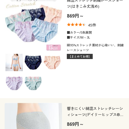
綿混ストレッチ刺繍レースショー
ツ(はきこみ丈浅め)
869円～
45
件
■カラー/5色展開
■サイズ/M～3L
綿95%ストレッチ素材が心地いい、刺繍
レースショーツ
【まとめてお得】
響きにくい綿混ストレッチレーシ
ィショーツ(デイリーヒップス®)
(綿混ストレッチ・はきこみ丈浅
869円～
め)