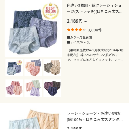
カタログ無料プレゼント
色違い3枚組・綿混レーシィショ
ーツ(ストレッチ)(はきこみ丈スタ
カラー
会員メニュー
ンダード)
2,189円～
マイページ
3,698
件
■カラー/6色展開
■サイズ/M～5L
閲覧履歴
【累計販売枚数479万枚突破!(2026年3月
末現在)】綿95%のやさしい肌ざわり
で、ヒップにほどよくフィット。レース
こだわり条件
お気に入り
柄・デザイン
たっぷり、エレガントなスタンダードシ
で絞り込む
ョーツをデイリー使いにうれしい色違い
サポート
3枚組で
素材
無地
ボーダー
ご利用ガイド
機能・特徴
レース
ナイロン
花柄
ワンポイント
よくある質問とお問い合わせ
テイスト
ウォッシャブル(洗
ストレッチ
コットン・綿100
シルク
える)
リボン
レーシィショーツ・色違い3枚組
(綿100%・はきこみ丈スタンダー
着用感
ベーシック
フェミニン
ド)
サテン
ウール