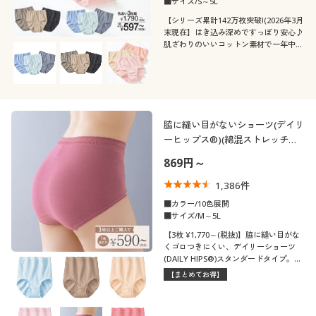
■サイズ/S～5L
【シリーズ累計142万枚突破!(2026年3月
末現在】はき込み深めですっぽり安心♪
肌ざわりのいいコットン素材で一年中快
適!デイリー使いにぴったりの綿100%シ
ョーツ色違い3枚組。人気の旧品番EF-
431のリニュアール商品です。
脇に縫い目がないショーツ(デイリ
ーヒップス®)(綿混ストレッチ・
はきこみ丈スタンダード)
869円～
1,386
件
■カラー/10色展開
■サイズ/M～5L
【3枚 ¥1,770～(税抜)】脇に縫い目がな
くゴロつきにくい、デイリーショーツ
(DAILY HIPS®)スタンダードタイプ。全
10色の中から好きな色をチョイス! 3枚
【まとめてお得】
以上でお得にご購入いただけます。(旧
品番:EF-470)