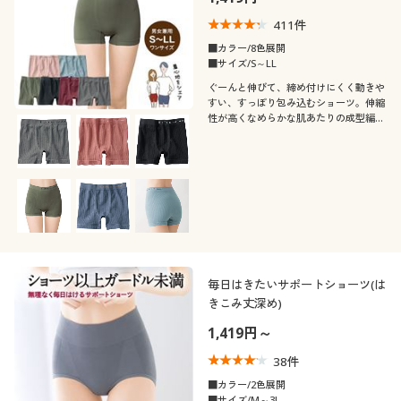
411
件
■カラー/8色展開
■サイズ/S～LL
ぐーんと伸びて、締め付けにくく動きや
すい、すっぽり包み込むショーツ。伸縮
性が高くなめらかな肌あたりの成型編み
素材を開発。男性女性、さまざまな体型
にフィットするはきごこちを目指しまし
た。【男女兼用・ユニセックス】
毎日はきたいサポートショーツ(は
きこみ丈深め)
1,419円～
38
件
■カラー/2色展開
■サイズ/M～3L