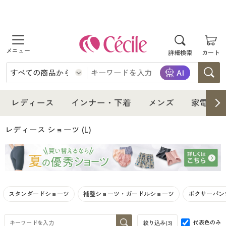
商品を探す
詳細検索
カート
レディース
インナー・下着
レディース通販すべて
レディース
インナー・下着
メンズ
家電・雑
メンズ
インナー・下着通販すべて
レディースファッション
レディース ショーツ
(L)
家電・雑貨
メンズ通販すべて
女性下着
女性下着
寝具・インテリア・家具
家電・雑貨すべて
メンズファッション
メンズ下着
スタンダードショーツ
補整ショーツ・ガードルショーツ
ボクサーパン
美容・健康
寝具・インテリア・家具通販すべて
家電
メンズ下着
ジュニア・ティーンズ下着
代表色のみ
絞り込み(
3
)