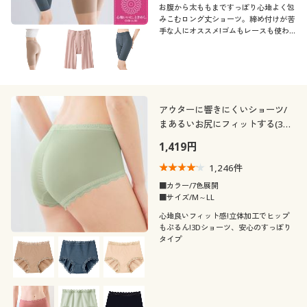
お腹から太ももまですっぽり心地よく包
みこむロング丈ショーツ。締め付けが苦
手な人にオススメ!ゴムもレースも使わ
ずくい込みにくい。まるで身体の一部の
ようにフィット。綿混でムレにくく、爽
やかなタッチ。人気の旧品番EF-425をお
客様の声からリニューアルしました
アウターに響きにくいショーツ/
まあるいお尻にフィットする(3D
ヒップ)(やや深ばきタイプ)
1,419円
1,246
件
■カラー/7色展開
■サイズ/M～LL
心地良いフィット感!立体加工でヒップ
もぷるん!3Dショーツ、安心のすっぽり
タイプ