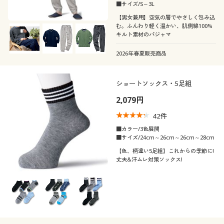
■サイズ/S～3L
【男女兼用】空気の層でやさしく包み込
む。ふんわり軽く温かい、肌側綿100%
キルト素材のパジャマ
2026年春夏販売商品
ショートソックス・5足組
2,079円
42
件
■カラー/3色展開
■サイズ/24cm～26cm～26cm～28cm
【色、柄違い5足組】これからの季節に!
丈夫&汗ムレ対策ソックス!