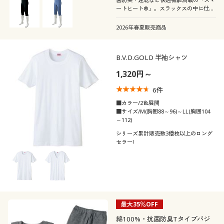
ートヒート®」。スラックスの中に仕込
めるヒザ下丈レギンス。
2026年春夏販売商品
B.V.D.GOLD 半袖シャツ
1,320円～
6
件
■カラー/2色展開
■サイズ/M(胸囲88～96)～LL(胸囲104
～112)
シリーズ累計販売数3億枚以上のロング
セラー!
最大35％OFF
綿100%・抗菌防臭Tタイプパジ