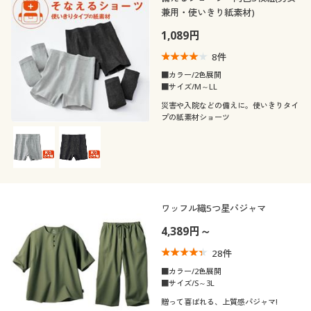
兼用・使いきり紙素材)
1,089円
8
件
■カラー/2色展開
■サイズ/M～LL
災害や入院などの備えに。使いきりタイ
プの紙素材ショーツ
ワッフル織5つ星パジャマ
4,389円～
28
件
■カラー/2色展開
■サイズ/S～3L
贈って喜ばれる、上質感パジャマ!