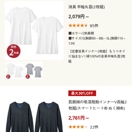
消臭 半袖丸首(2枚組)
2,079円～
85
件
■カラー/2色展開
■サイズ/S(胸囲80～88)～5L(胸囲116～
124)
【定番消臭インナー2枚組】もうニオイ
に悩まない! 綿100%の消臭半袖丸首2枚
組
最大30％OFF
肌側綿の吸湿発熱インナーV長袖2
枚組(スマートヒート® ぬく綿®)
2,761円～
22
件