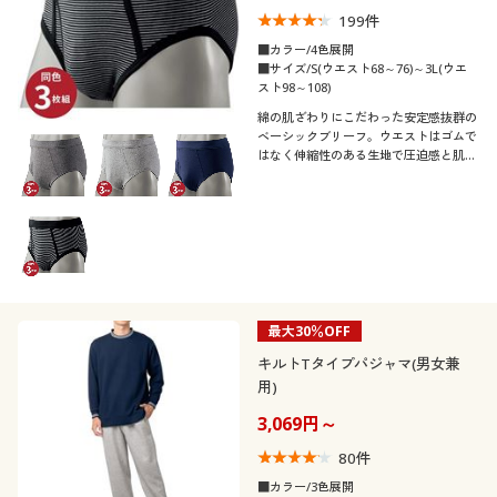
199
件
■カラー/4色展開
■サイズ/S(ウエスト68～76)～3L(ウエ
スト98～108)
綿の肌ざわりにこだわった安定感抜群の
ベーシックブリーフ。ウエストはゴムで
はなく伸縮性のある生地で圧迫感と肌へ
の負担を軽減♪
最大30％OFF
キルトTタイプパジャマ(男女兼
用)
3,069円～
80
件
■カラー/3色展開