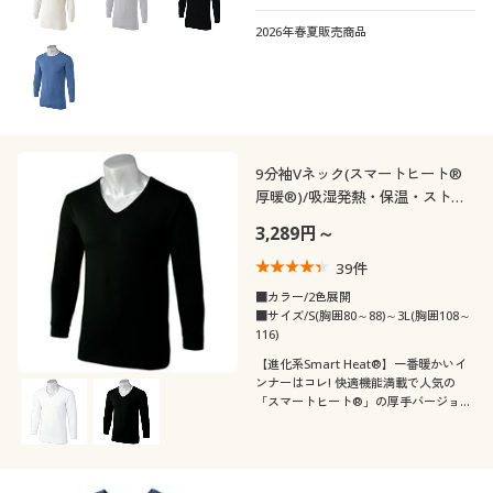
から袖口が出にくい!「スマートヒート
®」の9分袖クルーネック
2026年春夏販売商品
9分袖Vネック(スマートヒート®
厚暖®)/吸湿発熱・保温・ストレ
ッチ
3,289円～
39
件
■カラー/2色展開
■サイズ/S(胸囲80～88)～3L(胸囲108～
116)
【進化系Smart Heat®】一番暖かいイ
ンナーはコレ! 快適機能満載で人気の
「スマートヒート®」の厚手バージョ
ン。シリーズ最高のあったか設計。首元
から見えづらいVネック。