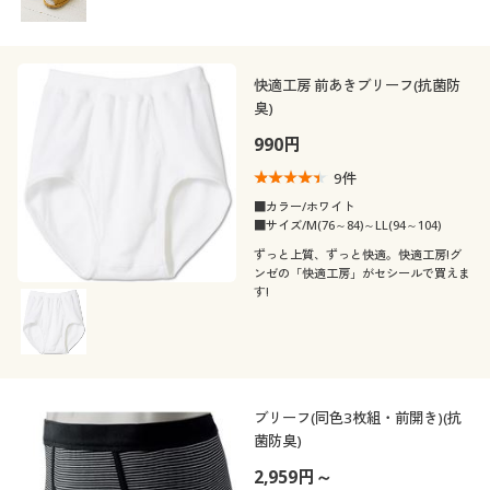
快適工房 前あきブリーフ(抗菌防
臭)
990円
9
件
■カラー/ホワイト
■サイズ/M(76～84)～LL(94～104)
ずっと上質、ずっと快適。快適工房!グ
ンゼの「快適工房」がセシールで買えま
す!
ブリーフ(同色3枚組・前開き)(抗
菌防臭)
2,959円～