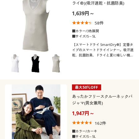
ライ®)(吸汗速乾・抗菌防臭)
1,639円～
58
件
■カラー/3色展開
■サイズ/S～5L
【スマートドライ SmartDry®】定番タ
イプのスマートドライインナー。吸汗速
乾、抗菌防臭、ドライと夏に嬉しい機能
満載。
最大50％OFF
あったかフリースクルーネックパ
ジャマ(男女兼用)
1,947円～
162
件
■カラー/カーキ
■サイズ/S～5L