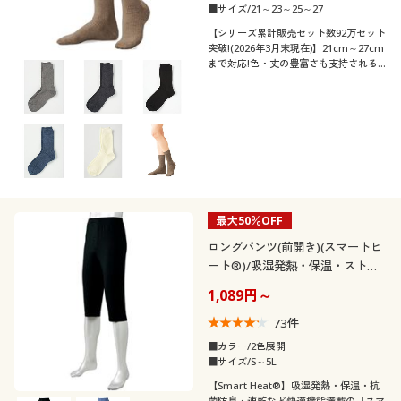
■サイズ/21～23～25～27
【シリーズ累計販売セット数92万セット
突破!(2026年3月末現在)】21cm～27cm
まで対応!色・丈の豊富さも支持される
ロングセラー。全11色のクルー丈リブソ
ックス・同色3足組
最大50％OFF
ロングパンツ(前開き)(スマートヒ
ート®)/吸湿発熱・保温・ストレ
ッチ・抗菌防臭・吸汗速乾
1,089円～
73
件
■カラー/2色展開
■サイズ/S～5L
【Smart Heat®】吸湿発熱・保温・抗
菌防臭・速乾など快適機能満載の「スマ