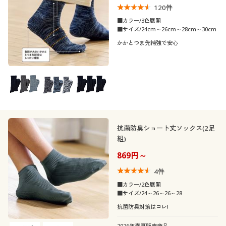
120
件
制服・スクール
美容・健康通販すべて
家具・収納
キッチン・雑貨・日用品
■カラー/3色展開
口コミ
■サイズ/24cm～26cm～28cm～30cm
(5)
大きいサイズ
制服・スクールすべて
美容・健康・サプリメント
寝具・ベッド
かかとつま先補強で安心
(4〜4.9)
バーゲン
大きいサイズ通販すべて
制服・学生服
カーテン・ラグ・ファブリック
(3〜3.9)
詳細検索
バーゲンセール
大きいサイズ レディース服
ジュニア・ティーンズ下着
(1〜1.9)
レディースサ
商品カテゴリ一覧
シークレットセール
大きいサイズ レディース下着
S
M
L
LL
3L
4L
イズ
抗菌防臭ショート丈ソックス(2足
組)
カタログ
5L
6L
7L
大きいサイズ メンズ
869円～
カタログ・チラシからのご注文
4
件
靴・靴下サイ
大きいサイズ 事務・制服
21
21.5
22
22.5
23
23.5
■カラー/2色展開
ズ
■サイズ/24～26～26～28
デジタルカタログ
抗菌防臭対策はコレ!
24
24.5
25
25.5
26
26.5
2026年春夏販売商品