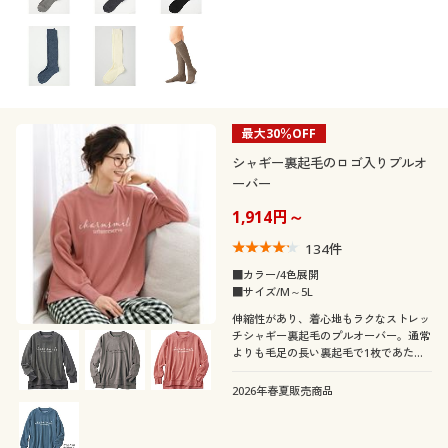
最大30％OFF
シャギー裏起毛のロゴ入りプルオ
ーバー
1,914円～
134
件
■カラー/4色展開
■サイズ/M～5L
伸縮性があり、着心地もラクなストレッ
チシャギー裏起毛のプルオーバー。通常
よりも毛足の長い裏起毛で1枚であたた
かく、もっちりとした肌触り。パジャマ
にも普段着にもぴったり♪ふっくらさん
2026年春夏販売商品
対応サイズplump(プランプ)もありま
す。