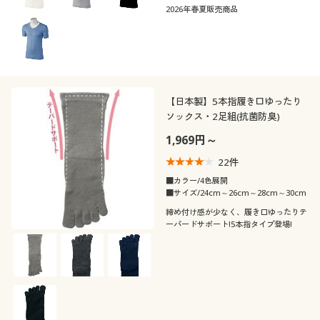
2026年春夏販売商品
【日本製】5本指履き口ゆったり
ソックス・2足組(抗菌防臭)
1,969円～
22
件
■カラー/4色展開
■サイズ/24cm～26cm～28cm～30cm
締め付け感が少なく、履き口ゆったりテ
ーパードサポート!5本指タイプ登場!