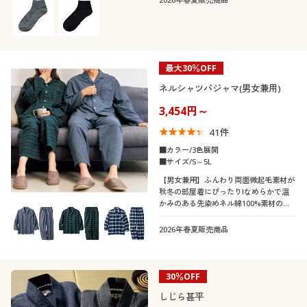
カタログ無料プレゼント
27
27.5
28
28.5
29
29.5
会員メニュー
30
マイページ
最大30％OFF
メンズサイズ
S
M
L
LL
3L
4L
ネルシャツパジャマ(男女兼用)
閲覧履歴
3,454円～
5L
41
件
お気に入り
■カラー/3色展開
カラー
■サイズ/S～5L
サポート
【男女兼用】ふんわり両面微起毛素材が
秋冬の部屋着にぴったり!なめらかで温
かみのある先染めネル綿100%素材のシ
ご利用ガイド
ャツパジャマのルームウェア
2026年春夏販売商品
よくある質問とお問い合わせ
こだわり条件
30％OFF
柄・デザイン
で絞り込む
しじら甚平