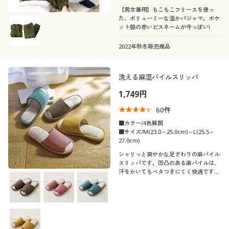
【男女兼用】もこもこフリースを使っ
た、ボリューミーな温かパジャマ。ポケ
ット脇の赤いピスネームが今っぽい!
2022年秋冬販売商品
洗える麻混パイルスリッパ
1,749円
60
件
■カラー/4色展開
■サイズ/M(23.0～25.0cm)～L(25.5～
27.0cm)
シャリっと爽やかな足ざわりの麻パイル
スリッパです。凹凸のある麻パイルは、
汗をかいてもベタつきにくく快適です♪
足裏をほどよく刺激して、クセになる履
き心地です。