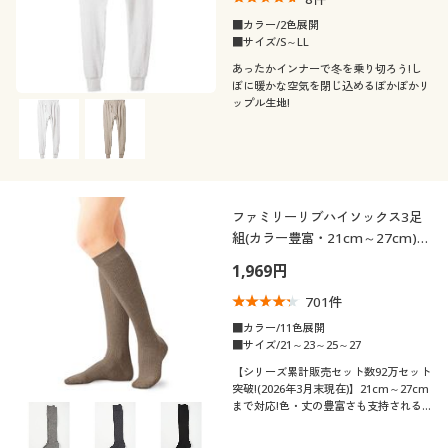
■カラー/2色展開
■サイズ/S～LL
あったかインナーで冬を乗り切ろう!し
ぼに暖かな空気を閉じ込めるぽかぽかリ
ップル生地!
ファミリーリブハイソックス3足
組(カラー豊富・21cm～27cm)
(ハイソックス)
1,969円
701
件
■カラー/11色展開
■サイズ/21～23～25～27
【シリーズ累計販売セット数92万セット
突破!(2026年3月末現在)】21cm～27cm
まで対応!色・丈の豊富さも支持される
ロングセラー。全11色のリブハイソック
ス・3足組