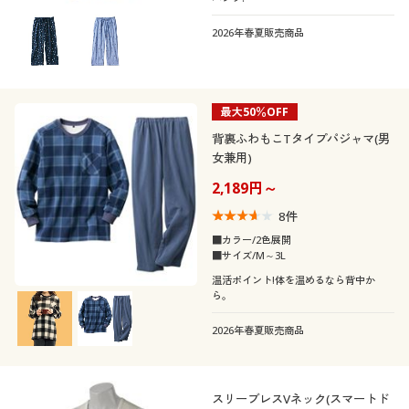
2026年春夏販売商品
最大50％OFF
背裏ふわもこTタイプパジャマ(男
女兼用)
2,189円～
8
件
■カラー/2色展開
■サイズ/M～3L
温活ポイント!体を温めるなら背中か
ら。
2026年春夏販売商品
スリーブレスVネック(スマートド