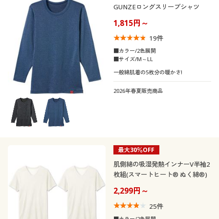
GUNZEロングスリーブシャツ
1,815円～
19
件
■カラー/2色展開
■サイズ/M～LL
一般綿肌着の5枚分の暖かさ!
2026年春夏販売商品
最大30％OFF
肌側綿の吸湿発熱インナーV半袖2
枚組(スマートヒート® ぬく綿®)
2,299円～
25
件
■カラー/2色展開