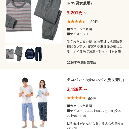
ャマ(男女兼用)
3,201円～
120
件
■カラー/2色展開
■サイズ/S～5L
肌ざわりの良い綿100%素材に抗菌防臭
機能をプラス!!寝起きや洗濯後の気にな
るニオイを防ぐ清潔パジャマ【男女兼
用】
2026年春夏販売商品
テコパン・8分ロンパン(男女兼用)
2,189円～
60
件
■カラー/2色展開
■サイズ/S(ウエスト68～76)～3L(ウエ
スト98～108)
はき心地がクセになる、みんなの楽ちん
パンツ!