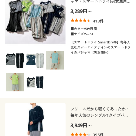
ャマ・スマートドライ(男女兼用)
(スマートドライ+Cool®)
3,289円～
413
件
■カラー/5色展開
■サイズ/S～5L
【スマートドライ SmartDry®】毎年人
気なスポーティデザインのスマートドラ
イのパジャマ【男女兼用】
フリースだから軽くてあったか・
毎年人気のシンプルTタイプパジ
ャマ(男女兼用)Vネック
3,949円～
395
件