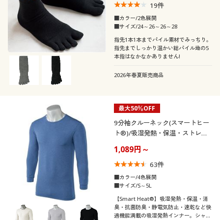
19
件
■カラー/2色展開
■サイズ/24～26～26～28
指先1本1本までパイル素材でみっちり。
指先までしっかり温かい総パイル地の5
本指はなかなかありません!
2026年春夏販売商品
最大50％OFF
9分袖クルーネック(スマートヒー
ト®)/吸湿発熱・保温・ストレッ
チ・抗菌防臭・吸汗速乾
1,089円～
63
件
■カラー/4色展開
■サイズ/S～5L
【Smart Heat®】吸湿発熱・保温・消
臭・抗菌防臭・静電気防止・速乾など快
適機能満載の吸湿発熱インナー。シャツ