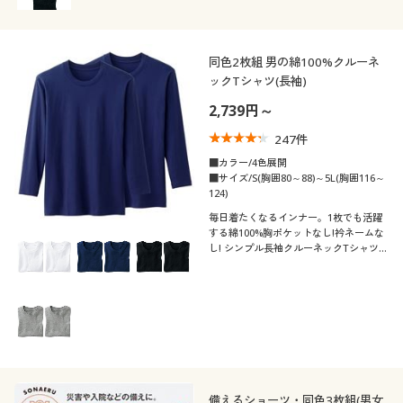
同色2枚組 男の綿100%クルーネ
ックTシャツ(長袖)
2,739円～
247
件
■カラー/4色展開
■サイズ/S(胸囲80～88)～5L(胸囲116～
124)
毎日着たくなるインナー。1枚でも活躍
する綿100%胸ポケットなし!衿ネームな
し! シンプル長袖クルーネックTシャツ
同色2枚組。
備えるショーツ・同色3枚組(男女