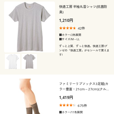
快適工房 半袖丸首シャツ(抗菌防
臭)
1,210円
42
件
■カラー/2色展開
■サイズ/M～LL
ずっと上質、ずっと快適。快適工房!グ
ンゼの「快適工房」がセシールで買えま
す!
ファミリーリブソックス3足組(カ
ラー豊富・21cm～27cm)(クルー
丈)
1,419円
675
件
■カラー/11色展開