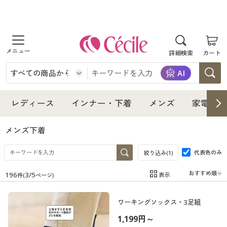
商品を探す
詳細検索
カート
レディース
インナー・下着
レディース通販すべて
レディース
インナー・下着
メンズ
家電・雑
メンズ
インナー・下着通販すべて
レディースファッション
メンズ下着
家電・雑貨
代表色のみ
メンズ通販すべて
女性下着
絞り込み(
1
)
女性下着
196
3
/
5
表示
件(
ページ)
寝具・インテリア・家具
家電・雑貨すべて
メンズファッション
メンズ下着
在庫
在庫のある商品のみ表示
ワーキングソックス・3足組
カテゴリ
美容・健康
寝具・インテリア・家具通販すべて
家電
メンズ下着
ジュニア・ティーンズ下着
1,199円～