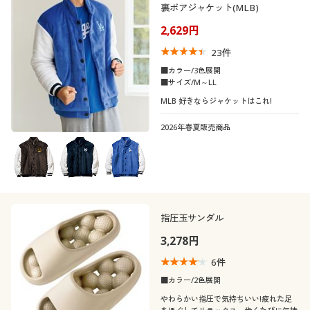
裏ボアジャケット(MLB)
2,629円
23
件
■カラー/3色展開
■サイズ/M～LL
MLB 好きならジャケットはこれ!
2026年春夏販売商品
指圧玉サンダル
3,278円
6
件
■カラー/2色展開
やわらかい指圧で気持ちいい!疲れた足