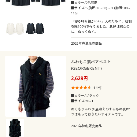
■カラー/2色展開
■サイズ/S(胸囲80～88)～3L(胸囲108～
116)
「寝る時も綿がいい」人のために、肌側
を綿100%で作りました。肌側は綿なの
に、ぬっくぬく。
2026年春夏販売商品
ふわもこ裏ボアベスト
(GEORGEKENT)
2,629円
11
件
■カラー/ブラック
■サイズ/M～L
ぬくもりふわり!底冷えのする冬の夜に1
つはもっておきたいアイテムです。
2025年秋冬販売商品