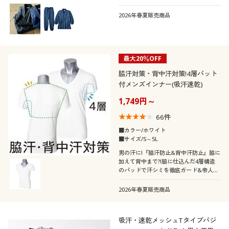
価格
夏
冬
～
円
絞込
コーデュロイ
スエード
30代
40代
2026年春夏販売商品
形態安定
撥水
秋
春
デニム
50代
60代
閉じる
最大20％OFF
脇汗対策・背中汗対策!4層パット
付メンズインナー(吸汗速乾)
1,749円～
66
件
■カラー/ホワイト
■サイズ/S～5L
男の汗に!『脇汗防止&背中汗防止』脇に
加えて背中まで?!脇に仕込んだ4層構造
のパッドで汗シミを徹底ガード&帝人デ
ュアルファインの汗を吸うのに染み出し
にくい特殊素材で背中汗をしっかりガー
2026年春夏販売商品
ド。爆汗さん®にもおすすめのメンズの
ための汗取り吸汗・速乾素材半袖インナ
ー
吸汗・速乾メッシュTタイプパジ