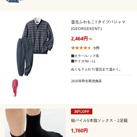
首元ふわもこTタイプパジャマ
(GEORGEKENT)
2,464円～
9
件
■カラー/レッド系
■サイズ/M～LL
ぬくもりふわり!首元まで温かく。
2025年秋冬販売商品
30％OFF
総パイル5本指ソックス・2足組
1,760円