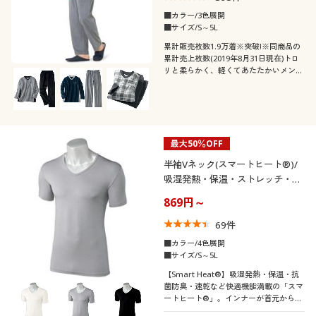
■カラー/3色展開
■サイズ/S～5L
累計販売枚数1.9万着※突破!※同商品の
累計売上枚数(2019年8月31日現在)トロ
リと柔らかく、軽くてあたたかいメンズ
のためのフリースルームウェア【男女兼
用】冬の部屋着にぴったり。
最大50％OFF
半袖Vネック(スマートヒート®)/
吸湿発熱・保温・ストレッチ・抗
菌防臭・吸汗速乾
869円～
69
件
■カラー/4色展開
■サイズ/S～5L
【Smart Heat®】吸湿発熱・保温・抗
菌防臭・速乾など快適機能満載の「スマ
ートヒート®」。インナーが首元から見
えないVネック。