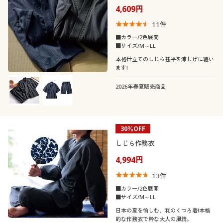
襟・ネック
4,609円
無地
ボーダー
11
件
袖
クルーネック・丸首
Ｖネック
■カラー/2色展開
チェック
ストライプ
■サイズ/M～LL
素材
長袖
半袖
本格仕立てのしじら甚平を涼しげに纏い
レギュラーカラー
Ｕネック
スリット
ワンポイント
ます!
機能・特徴
コットン・綿100
ウール
2026年春夏販売商品
ラグランスリーブ
ノースリーブ
ハイネック
総柄
水玉・ドット柄
シーン
ウォッシャブル(洗
抗菌防臭
ナイロン
フリース
える)
フレアスリーブ
迷彩・カモフラ柄
ボタニカル柄
テイスト
30％OFF
スクール
スポーツ
スウェット
ガーゼ
しじら作務衣
吸汗速乾
消臭
着用感
ベーシック
カジュアル
ノルディック柄
刺繍
4,994円
オフィス
リネン・麻
キルティング
ストレッチ
冷感・涼感
13
件
年代
レギュラー
ゆったり
ナチュラル
フェミニン
リボン
■カラー/2色展開
■サイズ/M～LL
ベロア
レザー
シーズン
ＵＶカット・紫外線
10代
20代
脇汗・汗取り
日本の夏を愉しむ、和のくつろ着!本格
対策
シック
的な作務衣で粋な大人の風情。