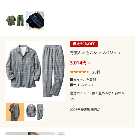
最大50％OFF
背裏ふわもこシャツパジャマ
3,014円～
30
件
■カラー/2色展開
■サイズ/M～3L
温活ポイント! 体を温めるなら背中か
ら。
2026年春夏販売商品