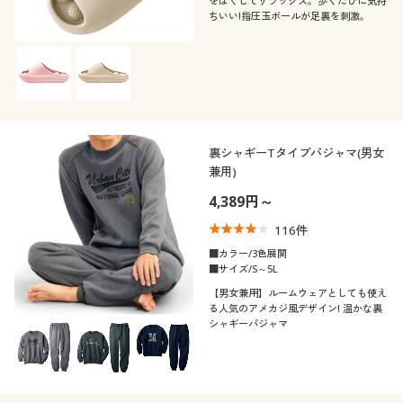
をほぐしてリラックス。歩くたびに気持
ちいい!指圧玉ボールが足裏を刺激。
裏シャギーTタイプパジャマ(男女
兼用)
4,389円～
116
件
■カラー/3色展開
■サイズ/S～5L
【男女兼用】ルームウェアとしても使え
る人気のアメカジ風デザイン! 温かな裏
シャギーパジャマ