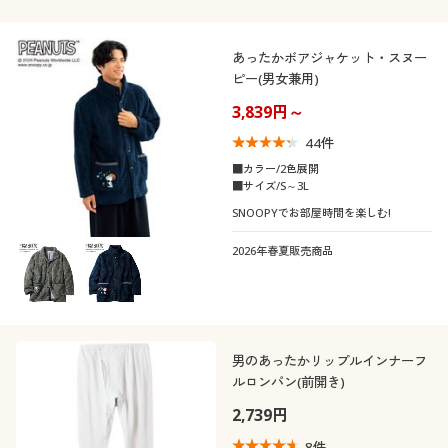
あったかボアジャケット・スヌー
ピー(男女兼用)
3,839円～
44
件
■カラー/2色展開
■サイズ/S～3L
SNOOPYでお部屋時間を楽しむ!
2026年春夏販売商品
男のあったかリップルインナーフ
ルロンパン(前開き)
2,739円
8
件