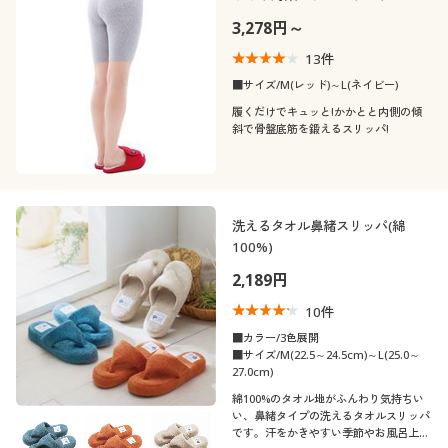
3,278円～
13
件
■サイズ/M(レッド)～L(ネイビー)
履くだけでキュッと!かかとと内側の傾
斜で骨盤底筋を鍛えるスリッパ!
洗えるタオル鼻緒スリッパ(綿
100%)
2,189円
10
件
■カラー/3色展開
■サイズ/M(22.5～24.5cm)～L(25.0～
27.0cm)
綿100%のタオル地がふんわり気持ちい
い、鼻緒タイプの洗えるタオルスリッパ
です。汗をかきやすい季節やお風呂上が