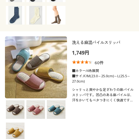
洗える麻混パイルスリッパ
1,749円
60
件
■カラー/4色展開
■サイズ/M(23.0～25.0cm)～L(25.5～
27.0cm)
シャリっと爽やかな足ざわりの麻パイル
スリッパです。凹凸のある麻パイルは、
汗をかいてもベタつきにくく快適です♪
足裏をほどよく刺激して、クセになる履
き心地です。