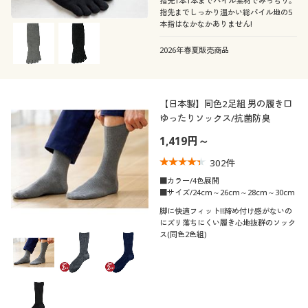
指先1本1本までパイル素材でみっちり。
指先までしっかり温かい総パイル地の5
本指はなかなかありません!
2026年春夏販売商品
【日本製】同色2足組 男の履き口
ゆったりソックス/抗菌防臭
1,419円～
302
件
■カラー/4色展開
■サイズ/24cm～26cm～28cm～30cm
脚に快適フィット!!締め付け感がないの
にズリ落ちにくい履き心地抜群のソック
ス(同色2色組)