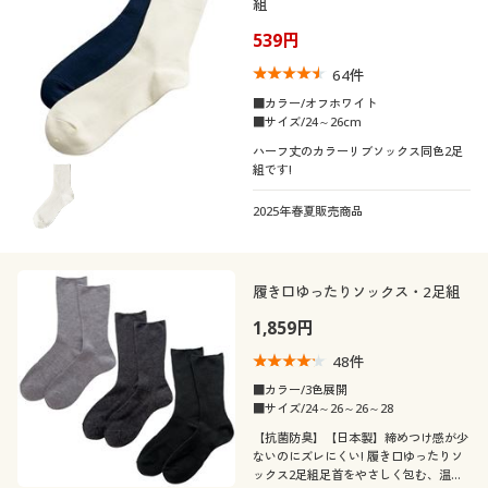
組
539円
64
件
■カラー/オフホワイト
■サイズ/24～26cm
ハーフ丈のカラーリブソックス同色2足
組です!
2025年春夏販売商品
履き口ゆったりソックス・2足組
1,859円
48
件
■カラー/3色展開
■サイズ/24～26～26～28
【抗菌防臭】【日本製】締めつけ感が少
ないのにズレにくい! 履き口ゆったりソ
ックス2足組足首をやさしく包む、温か