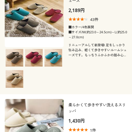
ューズ
2,189円
43
件
■カラー/4色展開
■サイズ/M(約23.0～24.5cm)～L(約25.0
～27.0cm)
リニューアルして新登場! 足をしっかり
包み込み、軽くて歩きやすいルームシュ
ーズです。もっちりふかふかの踏み心地
が気持ちいい♪ 洗濯機で丸洗いできる
ので、いつも清潔に使えます。
柔らかくて歩きやすい洗えるスリ
ッパ
1,430円
1
件