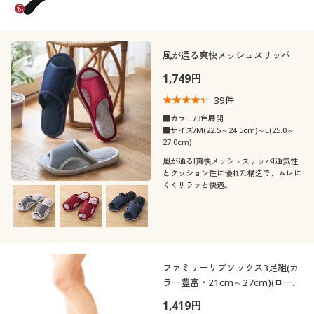
風が通る爽快メッシュスリッパ
1,749円
39
件
■カラー/3色展開
■サイズ/M(22.5～24.5cm)～L(25.0～
27.0cm)
風が通る!爽快メッシュスリッパ!通気性
とクッション性に優れた構造で、ムレに
くくサラッと快適。
ファミリーリブソックス3足組(カ
ラー豊富・21cm～27cm)(ローク
ルー丈)
1,419円