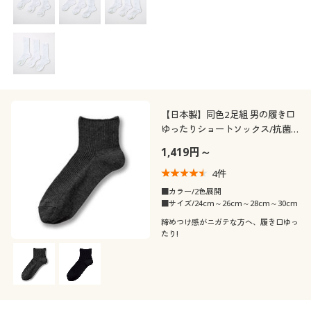
【日本製】同色2足組 男の履き口
ゆったりショートソックス/抗菌
防臭
1,419円～
4
件
■カラー/2色展開
■サイズ/24cm～26cm～28cm～30cm
締めつけ感がニガテな方へ、履き口ゆっ
たり!