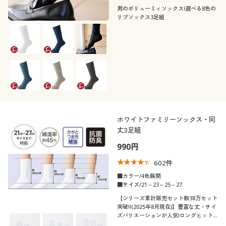
男のボリューミィソックス!選べる8色の
リブソックス3足組
ホワイトファミリーソックス・同
丈3足組
990円
602
件
■カラー/4色展開
■サイズ/21～23～25～27
【シリーズ累計販売セット数38万セット
突破!!(2025年8月現在)】豊富な丈・サイ
ズバリエーションが人気!ロングヒット
のホワイトリブソックス同丈3足組