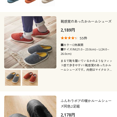
りにおすすめ。お家で気軽にお洗濯でき
ます。
靴感覚のあったかルームシューズ
2,189円
55
件
■カラー/2色展開
■サイズ/M(21.0～23.0cm)～L(24.0～
26.0cm)
まるで靴を履いているかのようなフィッ
ト感で歩きやすい! 靴感覚のあったかル
ームシューズです。内側はマイクロファ
イバー素材でぬくぬく気持ちいい♪
ふんわりボアの暖かルームシュー
ズ同色2足組
2,178円