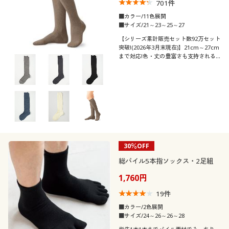
701
件
■カラー/11色展開
■サイズ/21～23～25～27
【シリーズ累計販売セット数92万セット
突破!(2026年3月末現在)】21cm～27cm
まで対応!色・丈の豊富さも支持される
ロングセラー。全11色のリブハイソック
ス・3足組
30％OFF
総パイル5本指ソックス・2足組
1,760円
19
件
■カラー/2色展開
■サイズ/24～26～26～28