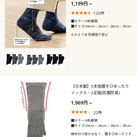
1,199円～
120
件
■カラー/3色展開
■サイズ/24cm～26cm～28cm～30cm
かかとつま先補強で安心
【日本製】5本指履き口ゆったり
ソックス・2足組(抗菌防臭)
1,969円～
22
件
■カラー/4色展開
■サイズ/24cm～26cm～28cm～30cm
締め付け感が少なく、履き口ゆったりテ