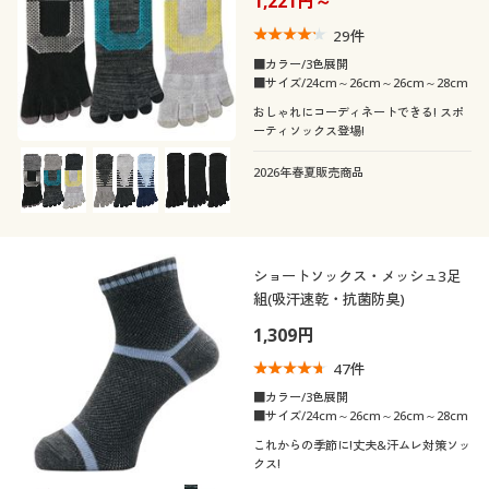
1,221円～
カタログ無料プレゼント
カラー
29
件
会員メニュー
■カラー/3色展開
■サイズ/24cm～26cm～26cm～28cm
マイページ
おしゃれにコーディネートできる! スポ
ーティソックス登場!
閲覧履歴
2026年春夏販売商品
こだわり条件
柄・デザイン
お気に入り
で絞り込む
ショートソックス・メッシュ3足
素材
サポート
無地
組(吸汗速乾・抗菌防臭)
1,309円
機能・特徴
ご利用ガイド
ナイロン
レザー
47
件
シーン
ウォッシャブル(洗
よくある質問とお問い合わせ
■カラー/3色展開
抗菌防臭
ウール
リネン・麻
える)
■サイズ/24cm～26cm～26cm～28cm
テイスト
スクール
スポーツ
これからの季節に!丈夫&汗ムレ対策ソッ
クス!
コットン・綿100
スエード
消臭
ストレッチ