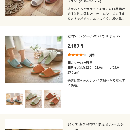
ラウンL(25.0～27.0cm)
絨毯パイルがサラッと心地いい! 4層構造
で通気性に優れた、オールシーズン使え
るスリッパです。ムレにくく、暑い季節
にもぴったり。
立体インソールのい草スリッパ
2,189円
9
件
■カラー/3色展開
■サイズ/M(22.0～24.0cm)～L(25.0～
27.0cm)
快適&爽やかスリッパ!天然い草で蒸れず
に快適。
軽くて歩きやすい洗えるルームシ