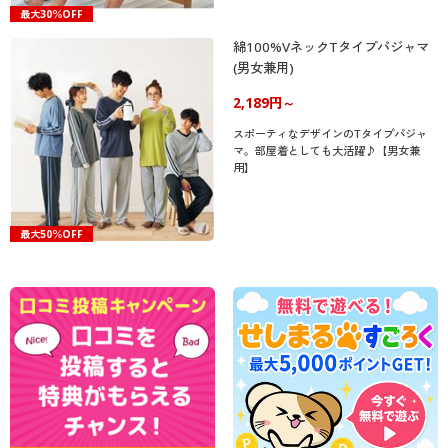
最大30％OFF
綿100%VネックTタイプパジャマ
(男女兼用)
2,189円～
スポーティなデザインのTタイプパジャ
マ。部屋着としても大活躍♪【男女兼
用】
最大50％OFF