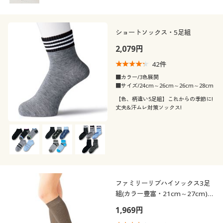
ショートソックス・5足組
2,079円
42
件
■カラー/3色展開
■サイズ/24cm～26cm～26cm～28cm
【色、柄違い5足組】これからの季節に!
丈夫&汗ムレ対策ソックス!
ファミリーリブハイソックス3足
組(カラー豊富・21cm～27cm)
(ハイソックス)
1,969円