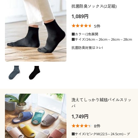
抗菌防臭ソックス(2足組)
1,089円
5
件
■カラー/2色展開
■サイズ/24cm～26cm～26cm～28cm
抗菌防臭対策はコレ!
洗えてしっかり絨毯パイルスリッ
パ
1,749円
8
件
■サイズ/ピンクM(22.5～24.5cm)～ブ