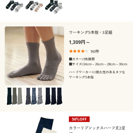
着用感
カジュアル
フェミニン
オフィス
吸汗速乾
年代
レギュラー
ゆったり
シーズン
10代
20代
ワーキング5本指・3足組
1,309円～
価格
春
夏
～
円
絞込
30代
40代
90
件
■カラー/3色展開
秋
冬
■サイズ/24cm～26cm～28cm～30cm
50代
ハードワーカーに!耐久性のあるタフな
ワーキング5本指
解除する
閉じる
50％OFF
カラーリブソックスハーフ丈2足