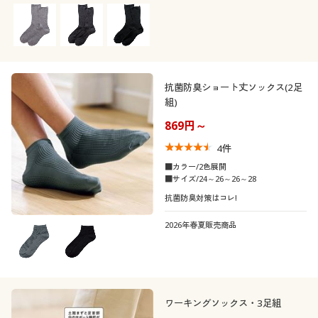
く疲れない履き心地
抗菌防臭ショート丈ソックス(2足
組)
869円～
4
件
■カラー/2色展開
■サイズ/24～26～26～28
抗菌防臭対策はコレ!
2026年春夏販売商品
ワーキングソックス・3足組