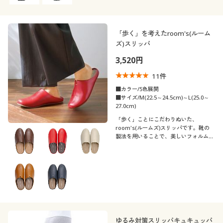
「歩く」を考えたroom's(ルーム
ズ)スリッパ
3,520円
11
件
■カラー/5色展開
■サイズ/M(22.5～24.5cm)～L(25.0～
27.0cm)
「歩く」ことにこだわりぬいた、
room's(ルームズ)スリッパです。靴の
製法を用いることで、美しいフォルムと
歩きやすく疲れにくい履き心地を実現し
ました。
ゆるみ対策スリッパキュキュッパ