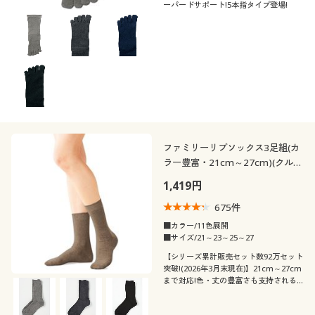
ーパードサポート!5本指タイプ登場!
ファミリーリブソックス3足組(カ
ラー豊富・21cm～27cm)(クルー
丈)
1,419円
675
件
■カラー/11色展開
■サイズ/21～23～25～27
【シリーズ累計販売セット数92万セット
突破!(2026年3月末現在)】21cm～27cm
まで対応!色・丈の豊富さも支持される
ロングセラー。全11色のクルー丈リブソ
ックス・同色3足組