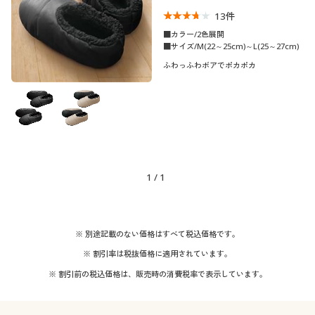
13
件
■カラー/2色展開
■サイズ/M(22～25cm)～L(25～27cm)
ふわっふわボアでポカポカ
1
/
1
※ 別途記載のない価格はすべて税込価格です。
※ 割引率は税抜価格に適用されています。
※ 割引前の税込価格は、販売時の消費税率で表示しています。