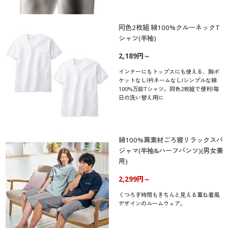
同色2枚組 綿100%クルーネックT
シャツ(半袖)
2,189円～
インナーにもトップスにも使える、胸ポ
ケットなし!衿ネームなし!シンプルな綿
100%万能Tシャツ。同色2枚組で便利!毎
日の洗い替え用に
綿100%異素材ごろ寝リラックスパ
ジャマ(半袖&ハーフパンツ)(男女兼
用)
2,299円～
くつろぎ時間もきちんと見える重ね着風
デザインのルームウェア。