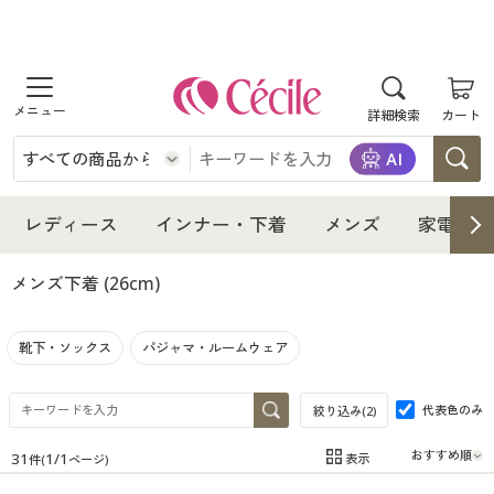
商品を探す
詳細検索
カート
レディース
インナー・下着
レディース通販すべて
レディース
インナー・下着
メンズ
家電・雑
メンズ
インナー・下着通販すべて
レディースファッション
メンズ下着
(26cm)
家電・雑貨
メンズ通販すべて
女性下着
女性下着
靴下・ソックス
パジャマ・ルームウェア
寝具・インテリア・家具
家電・雑貨すべて
メンズファッション
メンズ下着
代表色のみ
絞り込み(
2
)
美容・健康
寝具・インテリア・家具通販すべて
家電
メンズ下着
ジュニア・ティーンズ下着
31
1
/
1
表示
件(
ページ)
在庫
在庫のある商品のみ表示