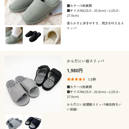
■カラー/3色展開
■サイズ/M(23.0～25.0cm)～L(25.0～
27.0cm)
柔らかさと歩きやすさ、両方を叶えるス
リッパ
からだにい岩スリッパ
1,980円
13
件
■カラー/2色展開
■サイズ/M(23.0～25.0cm)～L(25.0～
27.0cm)
からだにい岩健康スリッパ!痛気持ちい
い刺激!