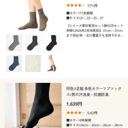
771
件
■カラー/11色展開
■サイズ/21～23～25～27
【シリーズ累計販売セット数92万セット
突破!(2026年3月末現在)】21cm～27cm
まで対応!色・丈の豊富さも支持される
ロングセラー。全11色のロークルー丈リ
ブソックス・同色3足組
同色3足組 多色カラーリブソック
ス/男の汗消臭・抗菌防臭
1,639円
542
件
■カラー/8色展開
■サイズ/24cm～26cm～26cm～28cm