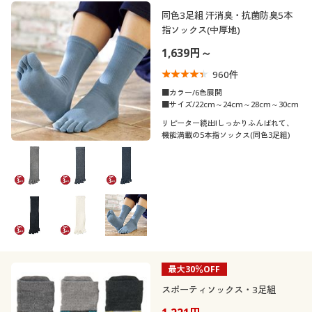
制服・スクール
美容・健康通販すべて
家具・収納
同色3足組 汗消臭・抗菌防臭5本
キッチン・雑貨・日用品
カテゴリ
指ソックス(中厚地)
1,639円～
大きいサイズ
制服・スクールすべて
美容・健康・サプリメント
寝具・ベッド
960
件
口コミ
バーゲン
大きいサイズ通販すべて
制服・学生服
■カラー/6色展開
カーテン・ラグ・ファブリック
(5)
■サイズ/22cm～24cm～28cm～30cm
リピーター続出!しっかりふんばれて、
(4〜4.9)
詳細検索
バーゲンセール
大きいサイズ レディース服
ジュニア・ティーンズ下着
機能満載の5本指ソックス(同色3足組)
(3〜3.9)
商品カテゴリ一覧
シークレットセール
大きいサイズ レディース下着
靴・靴下サイ
21
21.5
22
22.5
23
23.5
ズ
カタログ
大きいサイズ メンズ
24
24.5
25
25.5
26
26.5
カタログ・チラシからのご注文
大きいサイズ 事務・制服
27
27.5
28
28.5
29
29.5
最大30％OFF
デジタルカタログ
スポーティソックス・3足組
30