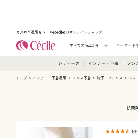
カタログ通販セシール(cecile)のオンラインショップ
レディース
インナー・下着
メン
レディース通販すべて
インナー・下着通販すべ
メン
トップ
インナー・下着通販
メンズ下着
靴下・ソックス
ショ
レディースファッション
女性下着
メン
女性下着
メンズ下着
メン
抗菌
ジュニア・ティーンズ下
5件