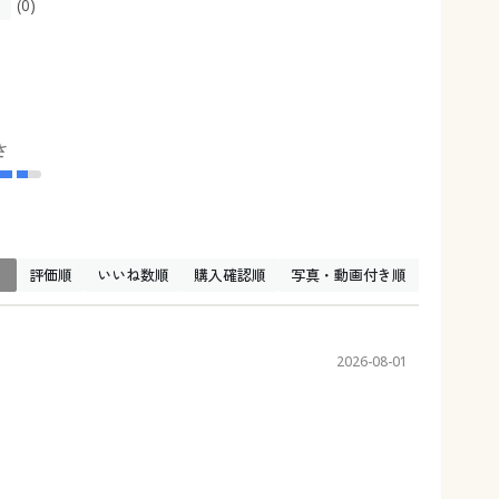
(0)
さ
↓
評価順
いいね数順
購入確認順
写真・動画付き順
2026-08-01