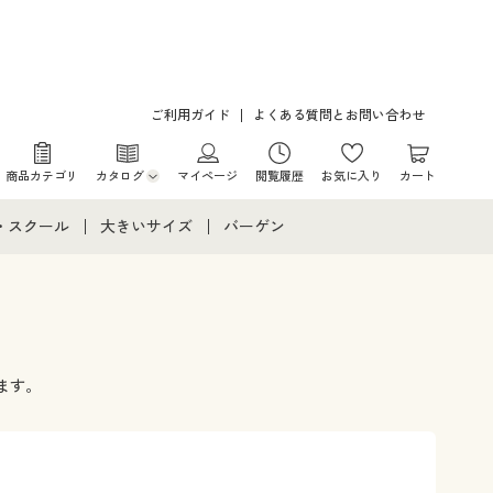
ご利用ガイド
よくある質問とお問い合わせ
商品カテゴリ
カタログ
マイページ
閲覧履歴
お気に入り
カート
カタログ・チラシからのご注文
・スクール
大きいサイズ
バーゲン
デジタルカタログ
て
・スクールすべて
大きいサイズ通販すべて
バーゲンセール
カタログ無料プレゼント
メント
・学生服
大きいサイズ レディース服
シークレットセール
ニア・ティーンズ下着
大きいサイズ レディース下着
ます。
大きいサイズ メンズ