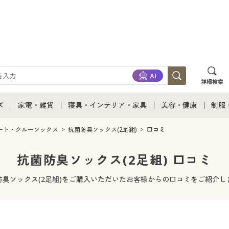
詳細検索
ズ
家電・雑貨
寝具・インテリア・家具
美容・健康
制服
て
ズ通販すべて
家電・雑貨すべて
寝具・インテリア・家具通販すべて
美容・健康通販すべ
制服
ート・クルーソックス
抗菌防臭ソックス(2足組)
口コミ
ズファッション
家電
家具・収納
美容・健康・サプリ
制服
抗菌防臭ソックス(2足組) 口コミ
ズ下着
キッチン・雑貨・日用品
寝具・ベッド
ジュ
防臭ソックス(2足組)をご購入いただいたお客様からの口コミをご紹介し
着
カーテン・ラグ・ファブリック