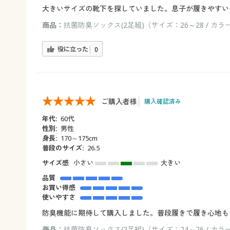
大きいサイズの靴下を探していました。息子が履きやすい
商品：
抗菌防臭ソックス(2足組)（サイズ：26～28 / カラ
役に立った
0
ご購入者様
購入確認済み
年代:
60代
性別:
男性
身長:
170～175cm
普段のサイズ:
26.5
サイズ感
小さい
大きい
品質
お買い得感
使いやすさ
防臭機能に期待して購入しました。普段履きで履き心地も
商品：
抗菌防臭ソックス(2足組)（サイズ：24～26 / カラ