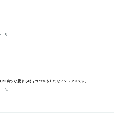
ー：B）
日中爽快な履き心地を保つかもしれないソックスです。
ー：A）