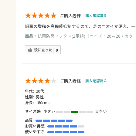
ご購入者様
購入確認済み
細菌の増殖を高機能抑制するので、足のニオイが消え、一
商品：
抗菌防臭ソックス(2足組)（サイズ：26～28 / カラ
役に立った
0
ご購入者様
購入確認済み
年代:
20代
性別:
男性
身長:
180cm～
サイズ感
小さい
大きい
品質
お買い得感
使いやすさ