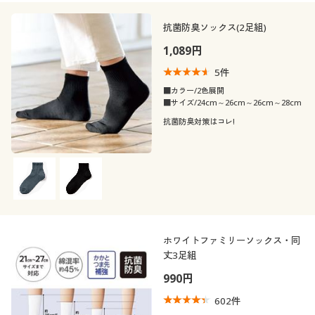
抗菌防臭ソックス(2足組)
1,089円
5
件
■カラー/2色展開
■サイズ/24cm～26cm～26cm～28cm
抗菌防臭対策はコレ!
ホワイトファミリーソックス・同
丈3足組
990円
602
件