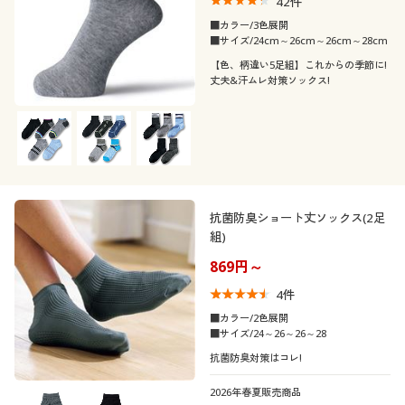
42
件
■カラー/3色展開
■サイズ/24cm～26cm～26cm～28cm
【色、柄違い5足組】これからの季節に!
丈夫&汗ムレ対策ソックス!
抗菌防臭ショート丈ソックス(2足
組)
869円～
4
件
■カラー/2色展開
■サイズ/24～26～26～28
抗菌防臭対策はコレ!
2026年春夏販売商品