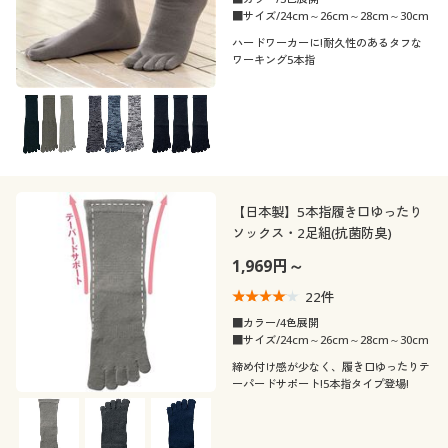
■サイズ/24cm～26cm～28cm～30cm
ハードワーカーに!耐久性のあるタフな
ワーキング5本指
【日本製】5本指履き口ゆったり
ソックス・2足組(抗菌防臭)
1,969円～
22
件
■カラー/4色展開
■サイズ/24cm～26cm～28cm～30cm
締め付け感が少なく、履き口ゆったりテ
ーパードサポート!5本指タイプ登場!