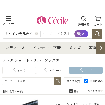
商品を探す
詳細検索
カート
レディース
インナー・下着
レディース通販すべて
レディース
インナー・下着
メンズ
家電・雑
メンズ
インナー・下着通販すべて
レディースファッション
メンズ ショート・クルーソックス
家電・雑貨
すべて
レディース
メンズ
メンズ通販すべて
女性下着
女性下着
代表色のみ
絞り込み(
3
)
寝具・インテリア・家具
家電・雑貨すべて
メンズファッション
メンズ下着
19
1
/
1
表示
件(
ページ)
在庫
在庫のある商品のみ表示
美容・健康
寝具・インテリア・家具通販すべて
家電
メンズ下着
ジュニア・ティーンズ下着
ショートソックス・メッシュ3足