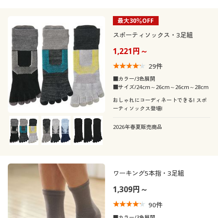
最大30％OFF
スポーティソックス・3足組
1,221円～
29
件
■カラー/3色展開
■サイズ/24cm～26cm～26cm～28cm
おしゃれにコーディネートできる! スポ
ーティソックス登場!
2026年春夏販売商品
ワーキング5本指・3足組
1,309円～
90
件
■カラー/3色展開