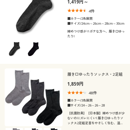
1,419円～
4
件
■カラー/2色展開
■サイズ/24cm～26cm～28cm～30cm
締めつけ感がニガテな方へ、履き口ゆっ
たり!
履き口ゆったりソックス・2足組
1,859円
48
件
■カラー/3色展開
■サイズ/24～26～26～28
【抗菌防臭】【日本製】締めつけ感が少
ないのにズレにくい! 履き口ゆったりソ
ックス2足組足首をやさしく包む、温か
く疲れない履き心地