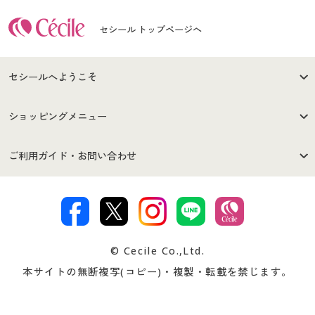
セシール トップページへ
セシールへようこそ
はじめての方へ
ご利用環境について
ショッピングメニュー
セシールご利用規約
プライバシーポリシー
商品カテゴリ
バーゲンセール
ご利用ガイド・お問い合わせ
特定商取引法に基づく表示
古物営業法に基づく表示
カタログ・チラシからのご注
デジタルカタログ
ご注文は
お届けは
文
著作権・商標について
会社案内
交換・返品は
お支払は
カタログ無料プレゼント
特集一覧
© Cecile Co.,Ltd.
会員登録・お客様情報変更に
お客様番号・パスワードをお
本サイトの無断複写(コピー)・複製・転載を禁じます。
プレゼント＆キャンペーン
サイトマップ
ついて
忘れの場合
サイズガイド
よくある質問とお問い合わせ