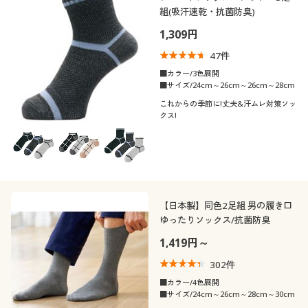
カテゴリ
組(吸汗速乾・抗菌防臭)
制服・スクール
美容・健康通販すべて
家具・収納
キッチン・雑貨・日用品
1,309円
大きいサイズ
制服・スクールすべて
美容・健康・サプリメント
寝具・ベッド
47
件
■カラー/3色展開
■サイズ/24cm～26cm～26cm～28cm
バーゲン
大きいサイズ通販すべて
制服・学生服
カーテン・ラグ・ファブリック
口コミ
(4〜4.9)
これからの季節に!丈夫&汗ムレ対策ソッ
クス!
詳細検索
バーゲンセール
大きいサイズ レディース服
ジュニア・ティーンズ下着
(3〜3.9)
靴・靴下サイ
商品カテゴリ一覧
シークレットセール
大きいサイズ レディース下着
21
21.5
22
22.5
23
23.5
ズ
カタログ
24
24.5
25
25.5
26
26.5
【日本製】同色2足組 男の履き口
大きいサイズ メンズ
ゆったりソックス/抗菌防臭
カタログ・チラシからのご注文
27
27.5
28
28.5
29
29.5
1,419円～
大きいサイズ 事務・制服
302
件
30
デジタルカタログ
■カラー/4色展開
■サイズ/24cm～26cm～28cm～30cm