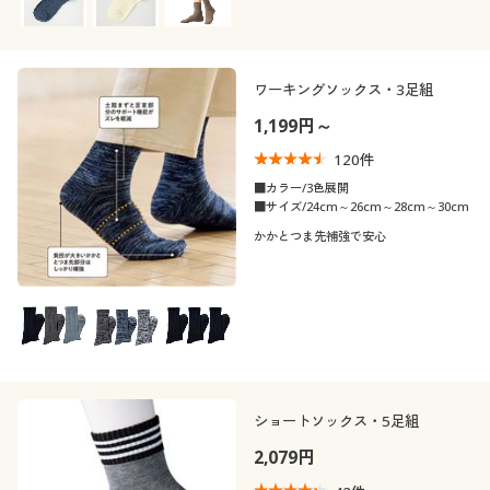
ワーキングソックス・3足組
1,199円～
120
件
■カラー/3色展開
■サイズ/24cm～26cm～28cm～30cm
かかとつま先補強で安心
ショートソックス・5足組
2,079円