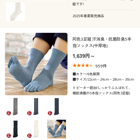
組です!
2025年春夏販売商品
同色3足組 汗消臭・抗菌防臭5本
指ソックス(中厚地)
1,639円～
959
件
■カラー/6色展開
■サイズ/22cm～24cm～28cm～30cm
リピーター続出!しっかりふんばれて、
機能満載の5本指ソックス(同色3足組)