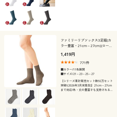
シーズン
10代
20代
価格
夏
春
～
円
絞込
30代
40代
秋
冬
50代
ファミリーリブソックス3足組(カ
ラー豊富・21cm～27cm)(ローク
閉じる
ルー丈)
1,419円
771
件
■カラー/11色展開
■サイズ/21～23～25～27
【シリーズ累計販売セット数92万セット
突破!(2026年3月末現在)】21cm～27cm
まで対応!色・丈の豊富さも支持される
ロングセラー。全11色のロークルー丈リ
ブソックス・同色3足組