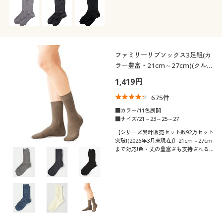
ファミリーリブソックス3足組(カ
ラー豊富・21cm～27cm)(クルー
丈)
1,419円
675
件
■カラー/11色展開
■サイズ/21～23～25～27
【シリーズ累計販売セット数92万セット
突破!(2026年3月末現在)】21cm～27cm
まで対応!色・丈の豊富さも支持される
ロングセラー。全11色のクルー丈リブソ
ックス・同色3足組