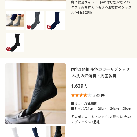
カタログ無料プレゼント
カラー
脚に快適フィット!!締め付け感がないの
にズリ落ちにくい履き心地抜群のソック
ス(同色2色組)
会員メニュー
マイページ
こだわり条件
柄・デザイン
で絞り込む
閲覧履歴
素材
無地
お気に入り
同色3足組 多色カラーリブソック
機能・特徴
ナイロン
ウール
ス/男の汗消臭・抗菌防臭
サポート
1,639円
シーン
ウォッシャブル(洗
抗菌防臭
レザー
える)
ご利用ガイド
542
件
テイスト
スクール
スポーツ
■カラー/8色展開
■サイズ/24cm～26cm～26cm～28cm
消臭
ストレッチ
よくある質問とお問い合わせ
着用感
カジュアル
フェミニン
男のボリューミィソックス!選べる8色の
オフィス
リブソックス3足組
吸汗速乾
年代
レギュラー
ゆったり