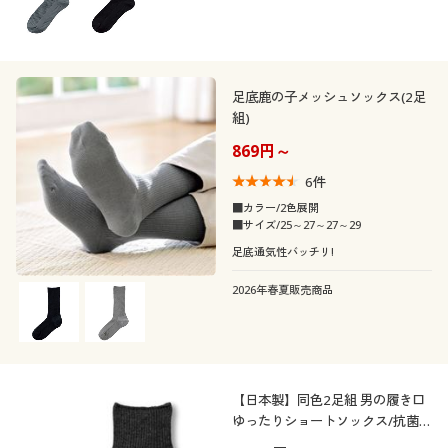
足底鹿の子メッシュソックス(2足
組)
869円～
6
件
■カラー/2色展開
■サイズ/25～27～27～29
足底通気性バッチリ!
2026年春夏販売商品
【日本製】同色2足組 男の履き口
ゆったりショートソックス/抗菌
防臭