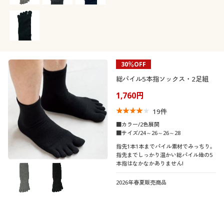
30％OFF
総パイル5本指ソックス・2足組
1,760円
19
件
■カラー/2色展開
■サイズ/24～26～26～28
指先1本1本までパイル素材でみっちり。
指先までしっかり温かい総パイル地の5
本指はなかなかありません!
2026年春夏販売商品