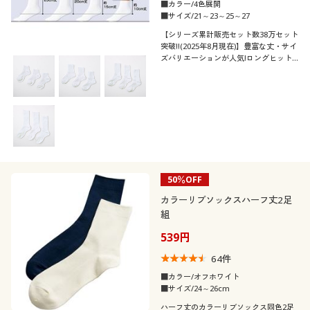
■カラー/4色展開
■サイズ/21～23～25～27
【シリーズ累計販売セット数38万セット
突破!!(2025年8月現在)】豊富な丈・サイ
ズバリエーションが人気!ロングヒット
のホワイトリブソックス同丈3足組
50％OFF
カラーリブソックスハーフ丈2足
組
539円
64
件
■カラー/オフホワイト
■サイズ/24～26cm
ハーフ丈のカラーリブソックス同色2足