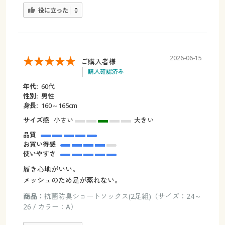
役に立った
0
2026-06-15
ご購入者様
購入確認済み
年代:
60代
性別:
男性
身長:
160～165cm
サイズ感
小さい
大きい
品質
お買い得感
使いやすさ
履き心地がいい。
メッシュのため足が蒸れない。
商品：
抗菌防臭ショートソックス(2足組)（サイズ：24～
26 / カラー：A）