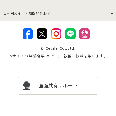
セシールご利用規約
プライバシーポリシー
商品カテゴリ
バーゲンセール
ご利用ガイド・お問い合わせ
特定商取引法に基づく表示
古物営業法に基づく表示
カタログ・チラシからのご注
デジタルカタログ
ご注文は
お届けは
文
著作権・商標について
会社案内
交換・返品は
お支払は
カタログ無料プレゼント
特集一覧
© Cecile Co.,Ltd.
会員登録・お客様情報変更に
お客様番号・パスワードをお
本サイトの無断複写(コピー)・複製・転載を禁じます。
プレゼント＆キャンペーン
サイトマップ
ついて
忘れの場合
サイズガイド
よくある質問とお問い合わせ
画面共有サポート