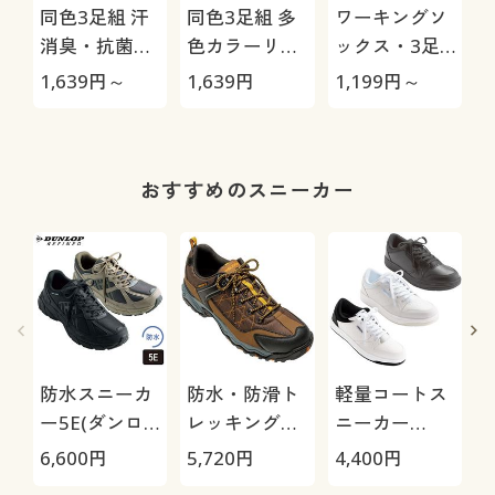
同色3足組 汗
同色3足組 多
ワーキングソ
消臭・抗菌防
色カラーリブ
ックス・3足
臭5本指ソッ
ソックス/男の
組
1,639
円～
1,639
円
1,199
円～
1
クス(中厚地)
汗消臭・抗菌
防臭
おすすめのスニーカー
防水スニーカ
防水・防滑ト
軽量コートス
ー5E(ダンロ
レッキングシ
ニーカー
ップリファイ
ューズ4E(ウ
3E(ウィンブ
6,600
円
5,720
円
4,400
円
8
ンド)
ィンブルド
ルドン)