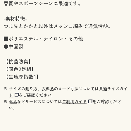
春夏やスポーツシーンに最適です。
-素材特徴-
つま先とかかと以外はメッシュ編みで通気性◎。
■ポリエステル・ナイロン・その他
●中国製
【抗菌防臭】
【同色2足組】
【生地厚指数1】
※ サイズの測り方、衣料品のヌード寸法については
共通サイズガイ
ド
をご確認ください。
※ 返品などサービスについては
ご利用ガイド
をご確認くださ
い。