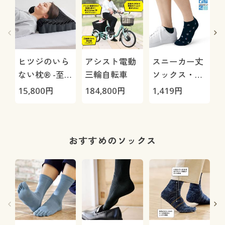
ヒツジのいら
アシスト電動
スニーカー丈
ない枕® -至
三輪自転車
ソックス・色
極-
違い3足組/ム
15,800
円
184,800
円
1,419
円
3
レにくくサラ
ッと気持ちい
い(スマートド
1
ライ®)(抗菌
おすすめのソックス
防臭)