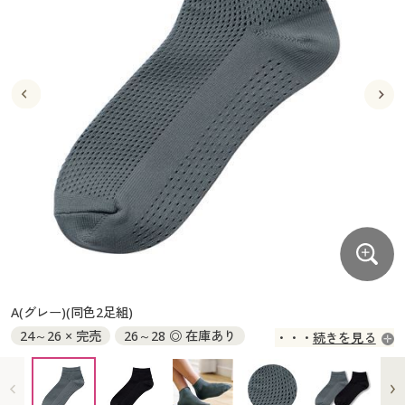
大きいサイズ
制服・スクールすべて
美容・健康・サプリメント
寝具・ベッド
制服・スクール
美容・健康通販すべて
家具・収納
キッチン・雑貨・日用品
バーゲン
大きいサイズ通販すべて
制服・学生服
カーテン・ラグ・ファブリック
大きいサイズ
制服・スクールすべて
美容・健康・サプリメント
寝具・ベッド
詳細検索
バーゲンセール
大きいサイズ レディース服
ジュニア・ティーンズ下着
バーゲン
大きいサイズ通販すべて
制服・学生服
カーテン・ラグ・ファブリック
商品カテゴリ一覧
シークレットセール
大きいサイズ レディース下着
詳細検索
バーゲンセール
大きいサイズ レディース服
ジュニア・ティーンズ下着
カタログ
大きいサイズ メンズ
商品カテゴリ一覧
シークレットセール
大きいサイズ レディース下着
カタログ・チラシからのご注文
カタログ
大きいサイズ 事務・制服
大きいサイズ メンズ
デジタルカタログ
カタログ・チラシからのご注文
A(グレー)(同色2足組)
大きいサイズ 事務・制服
24～26 × 完売
26～28 ◎ 在庫あり
続きを見る
カタログ無料プレゼント
デジタルカタログ
会員メニュー