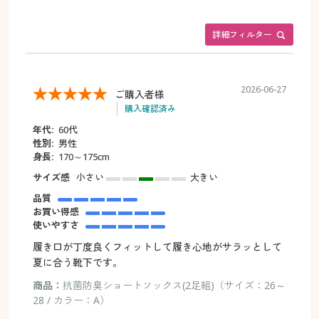
詳細フィルター
2026-06-27
ご購入者様
購入確認済み
年代:
60代
性別:
男性
身長:
170～175cm
サイズ感
小さい
大きい
品質
お買い得感
使いやすさ
履き口が丁度良くフィットして履き心地がサラッとして
夏に合う靴下です。
商品：
抗菌防臭ショートソックス(2足組)（サイズ：26～
28 / カラー：A）