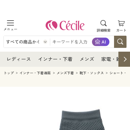
商品を探す
レディース
商品を探す
詳細検索
カート
インナー・下着
レディース通販すべて
レディース
メンズ
インナー・下着通販すべて
レディースファッション
インナー・下着
レディース通販すべて
レディース
インナー・下着
メンズ
家電・雑貨
家電・雑貨
メンズ通販すべて
女性下着
女性下着
メンズ
インナー・下着通販すべて
レディースファッション
トップ
インナー・下着通販
メンズ下着
靴下・ソックス
ショート・
寝具・インテリア・家具
家電・雑貨すべて
メンズファッション
メンズ下着
家電・雑貨
メンズ通販すべて
女性下着
女性下着
美容・健康
寝具・インテリア・家具通販すべて
家電
メンズ下着
ジュニア・ティーンズ下着
寝具・インテリア・家具
家電・雑貨すべて
メンズファッション
メンズ下着
制服・スクール
美容・健康通販すべて
家具・収納
キッチン・雑貨・日用品
美容・健康
寝具・インテリア・家具通販すべて
家電
メンズ下着
ジュニア・ティーンズ下着