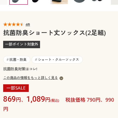
カタログ無料プレゼント
マイページ
会員メニュー
閲覧履歴
4件
マイページ
抗菌防臭ショート丈ソックス(2足組)
お気に入り
閲覧履歴
一部ポイント対象外
サポート
お気に入り
抗菌・防臭
ショート・クルーソックス
#
#
ご利用ガイド
サポート
抗菌防臭対策はコレ!
この商品の情報をもっと詳しく見る
よくある質問とお問い合わせ
ご利用ガイド
一部SALE
よくある質問とお問い合わせ
869
1,089
円、
円
税抜価格 790円、990
(税込)
円