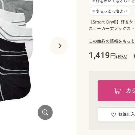
汗をかいてもさらっと
#
さらっと心地よい
#
【Smart Dry®】汗を
スニーカー丈ソックス・
この商品の情報をもっと
1,419
円
(税込)
カ
お気に入
G(星柄)