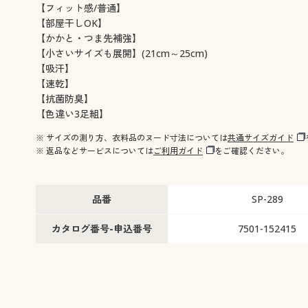
【フィット感/普通】
【部屋干しOK】
【かかと・つま先補強】
【小さいサイズも展開】(21cm～25cm)
【吸汗】
【速乾】
【抗菌防臭】
【色違い3足組】
※ サイズの測り方、衣料品のヌード寸法については
共通サイズガイド
※ 返品などサービスについては
ご利用ガイド
をご確認ください。
品番
SP-289
カタログ番号-申込番号
7501-152415