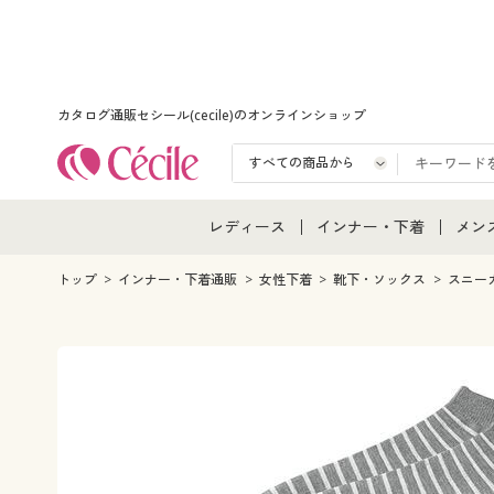
カタログ通販セシール(cecile)のオンラインショップ
レディース
インナー・下着
メン
レディース通販すべて
インナー・下着通販すべ
メン
トップ
インナー・下着通販
女性下着
靴下・ソックス
スニー
レディースファッション
女性下着
メン
女性下着
メンズ下着
メン
ジュニア・ティーンズ下