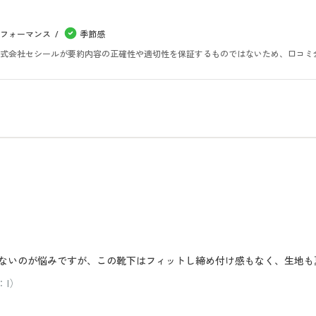
フォーマンス
季節感
。株式会社セシールが要約内容の正確性や適切性を保証するものではないため、口コミ
中々ないのが悩みですが、この靴下はフィットし締め付け感もなく、生地
：I）