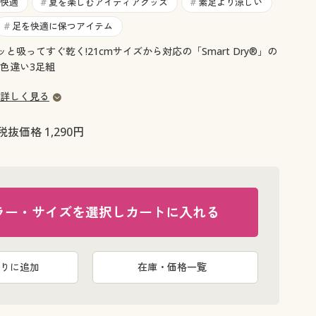
大きいサイズ 事務・制服
快適
夏を楽しむアイディアグッズ
素足より涼しい
#
#
足を快適に保つアイテム
#
サッと吸ってすぐ乾く!21cmサイズから対応の「Smart Dry®」の
色違い3足組
詳しく見る
税抜価格 1,290円
ラー・サイズを選択しカートに入れる
りに追加
在庫・価格一覧
H(ヨット柄)