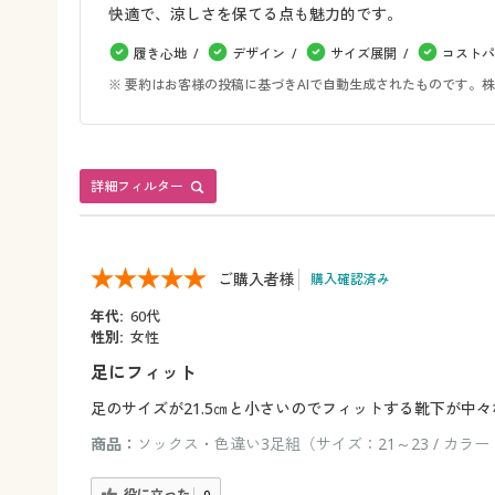
快適で、涼しさを保てる点も魅力的です。
履き心地
デザイン
サイズ展開
コストパ
※ 要約はお客様の投稿に基づきAIで自動生成されたものです
詳細フィルター
ご購入者様
購入確認済み
年代:
60代
性別:
女性
足にフィット
足のサイズが21.5㎝と小さいのでフィットする靴下が
商品：
ソックス・色違い3足組（サイズ：21～23 / カラー