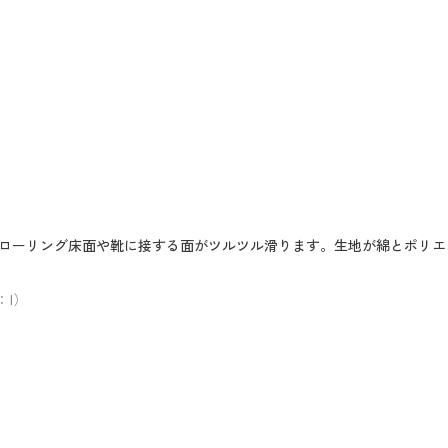
ローリング床面や靴に接する面がツルツル滑ります。生地が綿とポリエ
：I）