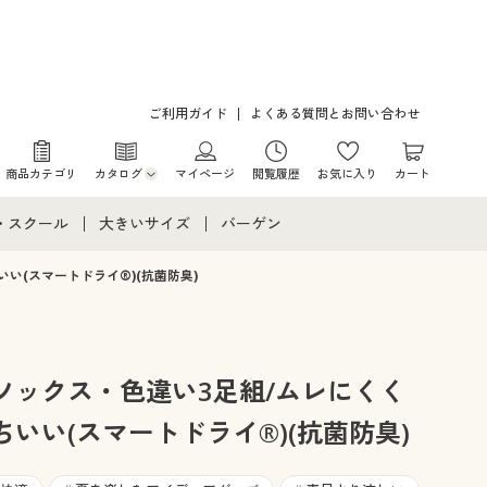
ご利用ガイド
よくある質問とお問い合わせ
商品カテゴリ
カタログ
マイページ
閲覧履歴
お気に入り
カート
カタログ・チラシからのご注文
・スクール
大きいサイズ
バーゲン
デジタルカタログ
て
・スクールすべて
大きいサイズ通販すべて
バーゲンセール
い(スマートドライ®)(抗菌防臭)
カタログ無料プレゼント
メント
・学生服
大きいサイズ レディース服
シークレットセール
ニア・ティーンズ下着
大きいサイズ レディース下着
ソックス・色違い3足組/ムレにくく
いい(スマートドライ®)(抗菌防臭)
大きいサイズ メンズ