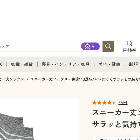
詳細検索
ズ
家電・雑貨
寝具・インテリア・家具
美容・健康
制服
て
ズ通販すべて
家電・雑貨すべて
寝具・インテリア・家具通販すべて
美容・健康通販すべ
制服
カー丈ソックス
スニーカー丈ソックス・色違い3足組/ムレにくくサラッと気持ちい
ズファッション
家電
家具・収納
美容・健康・サプリ
制服
366件
ズ下着
キッチン・雑貨・日用品
寝具・ベッド
ジュ
スニーカー丈
サラッと気持ち
着
カーテン・ラグ・ファブリック