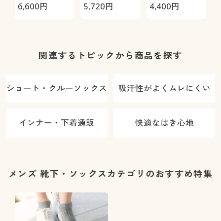
ップリファイ
ューズ4E(ウ
3E(ウィンブ
6,600
円
5,720
円
4,400
円
8
ンド)
ィンブルド
ルドン)
ン)MO46WS
グ
関連するトピックから商品を探す
ショート・クルーソックス
吸汗性がよくムレにくい
インナー・下着通販
快適なはき心地
メンズ 靴下・ソックスカテゴリのおすすめ特集