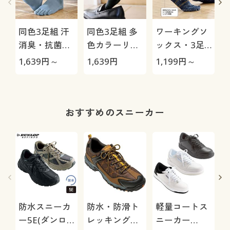
同色3足組 汗
同色3足組 多
ワーキングソ
消臭・抗菌防
色カラーリブ
ックス・3足
臭5本指ソッ
ソックス/男の
組
1,639
円～
1,639
円
1,199
円～
1
クス(中厚地)
汗消臭・抗菌
防臭
おすすめのスニーカー
防水スニーカ
防水・防滑ト
軽量コートス
ー5E(ダンロ
レッキングシ
ニーカー