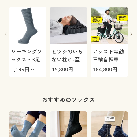
ワーキングソ
ヒツジのいら
アシスト電動
ックス・3足
ない枕® -至
三輪自転車
組
極-
H
1,199
円～
15,800
円
184,800
円
4
0
おすすめのソックス