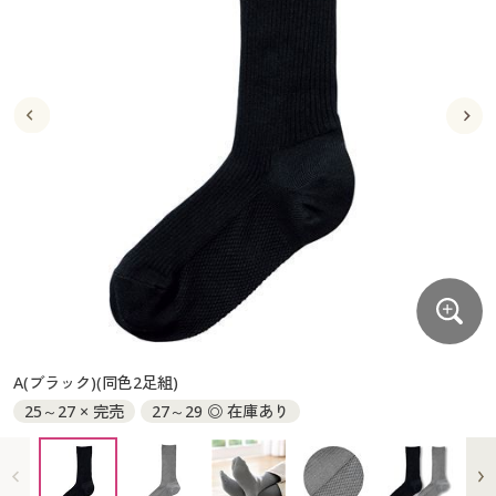
大きいサイズ
制服・スクールすべて
美容・健康・サプリメント
寝具・ベッド
制服・スクール
美容・健康通販すべて
家具・収納
キッチン・雑貨・日用品
バーゲン
大きいサイズ通販すべて
制服・学生服
カーテン・ラグ・ファブリック
大きいサイズ
制服・スクールすべて
美容・健康・サプリメント
寝具・ベッド
詳細検索
バーゲンセール
大きいサイズ レディース服
ジュニア・ティーンズ下着
バーゲン
大きいサイズ通販すべて
制服・学生服
カーテン・ラグ・ファブリック
商品カテゴリ一覧
シークレットセール
大きいサイズ レディース下着
詳細検索
バーゲンセール
大きいサイズ レディース服
ジュニア・ティーンズ下着
カタログ
大きいサイズ メンズ
商品カテゴリ一覧
シークレットセール
大きいサイズ レディース下着
カタログ・チラシからのご注文
カタログ
大きいサイズ 事務・制服
大きいサイズ メンズ
デジタルカタログ
カタログ・チラシからのご注文
A(ブラック)(同色2足組)
大きいサイズ 事務・制服
25～27 × 完売
27～29 ◎ 在庫あり
カタログ無料プレゼント
デジタルカタログ
会員メニュー