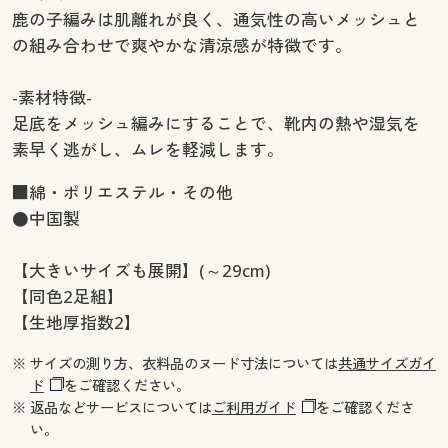
鹿の子編みは肌離れが良く、通気性の高いメッシュと
の組み合わせで爽やかな清涼感が特徴です。
-素材特徴-
足底をメッシュ編みにすることで、靴内の熱や湿気を
素早く逃がし、ムレを軽減します。
■綿・ポリエステル・その他
●中国製
【大きいサイズも展開】(～29cm)
【同色2足組】
【生地厚指数2】
※ サイズの測り方、衣料品のヌード寸法については
共通サイズガイ
ド
をご確認ください。
※ 返品などサービスについては
ご利用ガイド
をご確認くださ
い。