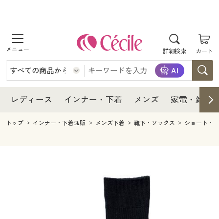
商品を探す
レディース
商品を探す
詳細検索
カート
インナー・下着
レディース通販すべて
レディース
メンズ
インナー・下着通販すべて
レディースファッション
インナー・下着
レディース通販すべて
レディース
インナー・下着
メンズ
家電・雑貨
家電・雑貨
メンズ通販すべて
女性下着
女性下着
メンズ
インナー・下着通販すべて
レディースファッション
トップ
インナー・下着通販
メンズ下着
靴下・ソックス
ショート・
寝具・インテリア・家具
家電・雑貨すべて
メンズファッション
メンズ下着
家電・雑貨
メンズ通販すべて
女性下着
女性下着
美容・健康
寝具・インテリア・家具通販すべて
家電
メンズ下着
ジュニア・ティーンズ下着
寝具・インテリア・家具
家電・雑貨すべて
メンズファッション
メンズ下着
制服・スクール
美容・健康通販すべて
家具・収納
キッチン・雑貨・日用品
美容・健康
寝具・インテリア・家具通販すべて
家電
メンズ下着
ジュニア・ティーンズ下着