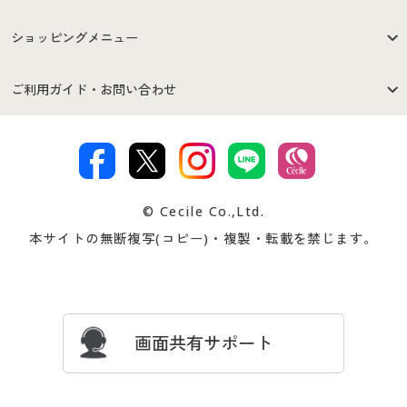
はじめての方へ
ご利用環境について
ショッピングメニュー
セシールご利用規約
プライバシーポリシー
商品カテゴリ
バーゲンセール
ご利用ガイド・お問い合わせ
特定商取引法に基づく表示
古物営業法に基づく表示
カタログ・チラシからのご注
デジタルカタログ
ご注文は
お届けは
文
著作権・商標について
会社案内
交換・返品は
お支払は
カタログ無料プレゼント
特集一覧
© Cecile Co.,Ltd.
会員登録・お客様情報変更に
お客様番号・パスワードをお
本サイトの無断複写(コピー)・複製・転載を禁じます。
プレゼント＆キャンペーン
サイトマップ
ついて
忘れの場合
サイズガイド
よくある質問とお問い合わせ
画面共有サポート