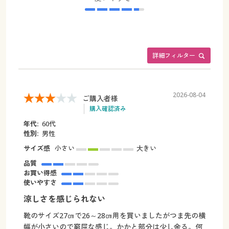
詳細フィルター
2026-08-04
ご購入者様
購入確認済み
年代:
60代
性別:
男性
サイズ感
小さい
大きい
品質
お買い得感
使いやすさ
涼しさを感じられない
靴のサイズ27㎝で26～28㎝用を買いましたがつま先の横
幅が小さいので窮屈な感じ。かかと部分は少し余る。何