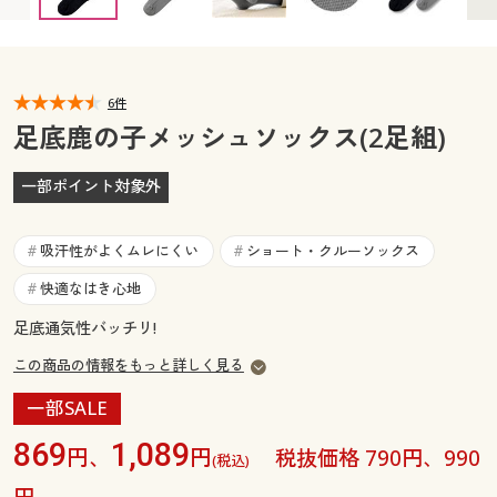
カタログ無料プレゼント
マイページ
会員メニュー
閲覧履歴
6件
マイページ
足底鹿の子メッシュソックス(2足組)
お気に入り
閲覧履歴
一部ポイント対象外
サポート
お気に入り
吸汗性がよくムレにくい
ショート・クルーソックス
#
#
ご利用ガイド
サポート
快適なはき心地
#
足底通気性バッチリ!
よくある質問とお問い合わせ
ご利用ガイド
この商品の情報をもっと詳しく見る
よくある質問とお問い合わせ
一部SALE
869
1,089
円、
円
税抜価格 790円、990
(税込)
円