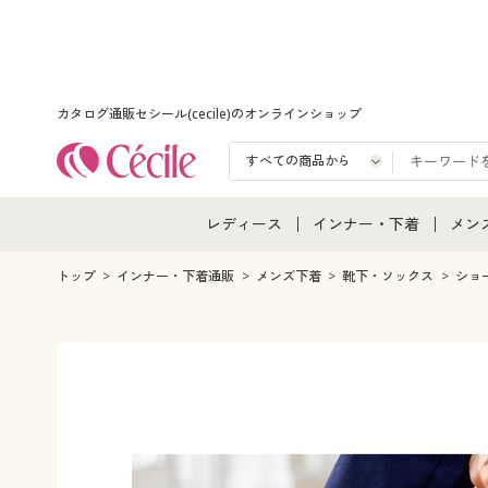
カタログ通販セシール(cecile)のオンラインショップ
レディース
インナー・下着
メン
レディース通販すべて
インナー・下着通販すべ
メン
トップ
インナー・下着通販
メンズ下着
靴下・ソックス
ショ
レディースファッション
女性下着
メン
女性下着
メンズ下着
メン
ジュニア・ティーンズ下