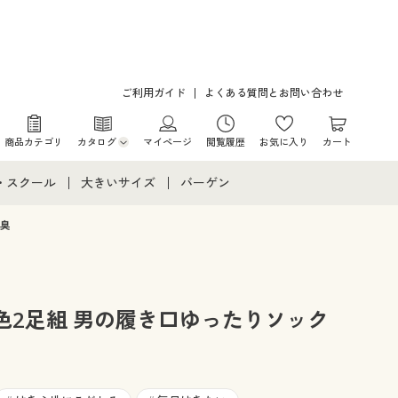
ご利用ガイド
よくある質問とお問い合わせ
商品カテゴリ
カタログ
マイページ
閲覧履歴
お気に入り
カート
カタログ・チラシからのご注文
・スクール
大きいサイズ
バーゲン
デジタルカタログ
て
・スクールすべて
大きいサイズ通販すべて
バーゲンセール
防臭
カタログ無料プレゼント
メント
・学生服
大きいサイズ レディース服
シークレットセール
ニア・ティーンズ下着
大きいサイズ レディース下着
色2足組 男の履き口ゆったりソック
大きいサイズ メンズ