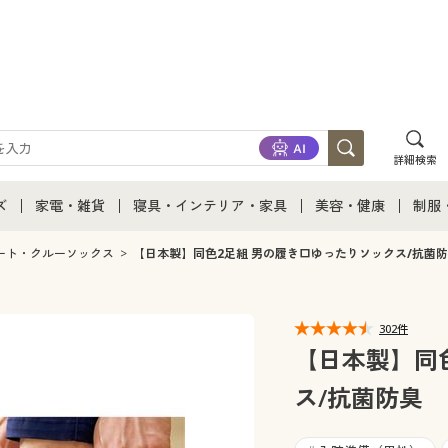
詳細検索
ズ
家電・雑貨
寝具・インテリア・家具
美容・健康
制服
て
ズ通販すべて
家電・雑貨すべて
寝具・インテリア・家具通販すべて
美容・健康通販すべ
制服
ート・クルーソックス
【日本製】同色2足組 男の履き口ゆったりソックス/抗菌
ズファッション
家電
家具・収納
美容・健康・サプリ
制服
302件
ズ下着
キッチン・雑貨・日用品
寝具・ベッド
ジュ
【日本製】同
ス/抗菌防臭
着
カーテン・ラグ・ファブリック