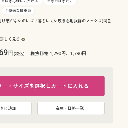
大きいサイズ 事務・制服
はき心地にこだわる
毎日はきたい
#
#
快適な機能派
#
め付け感がないのにズリ落ちにくい履き心地抜群のソックス(同色
詳しく見る
69
円
税抜価格 1,290円、1,790円
(税込)
ラー・サイズを選択しカートに入れる
りに追加
在庫・価格一覧
ネイビーブル