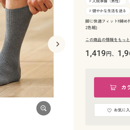
入院準備（男性）
#
健やかな生活を送る
#
脚に快適フィット!!締
2色組)
この商品の情報をもっと
1,419
1,9
円、
カ
お気に入
チャコールグレー(同色2足)