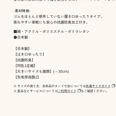
-素材特徴-
ゴムをほとんど使用していない履き口ゆったりタイプ。
蒸れやすい革靴にも安心の抗菌防臭加工付き。
■綿・アクリル・ポリエステル・ポリウレタン
●日本製
【日本製】
【はき口ゆったり】
【抗菌防臭】
【同色2足組】
【大きいサイズも展開】(～30cm)
【生地厚指数2】
※ サイズの測り方、衣料品のヌード寸法については
共通サイズガイド
※ 返品などサービスについては
ご利用ガイド
をご確認ください。