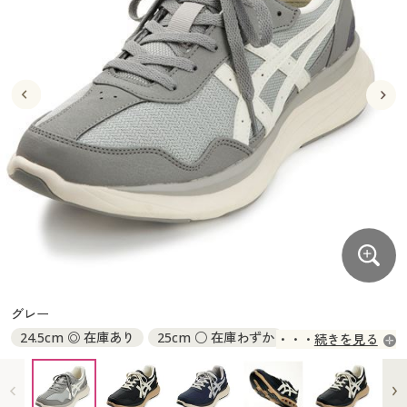
大きいサイズ
制服・スクールすべて
美容・健康・サプリメント
寝具・ベッド
制服・スクール
美容・健康通販すべて
家具・収納
キッチン・雑貨・日用品
バーゲン
大きいサイズ通販すべて
制服・学生服
カーテン・ラグ・ファブリック
大きいサイズ
制服・スクールすべて
美容・健康・サプリメント
寝具・ベッド
詳細検索
バーゲンセール
大きいサイズ レディース服
ジュニア・ティーンズ下着
バーゲン
大きいサイズ通販すべて
制服・学生服
カーテン・ラグ・ファブリック
商品カテゴリ一覧
シークレットセール
大きいサイズ レディース下着
詳細検索
バーゲンセール
大きいサイズ レディース服
ジュニア・ティーンズ下着
カタログ
大きいサイズ メンズ
商品カテゴリ一覧
シークレットセール
大きいサイズ レディース下着
カタログ・チラシからのご注文
カタログ
大きいサイズ 事務・制服
大きいサイズ メンズ
デジタルカタログ
カタログ・チラシからのご注文
グレー
大きいサイズ 事務・制服
24.5cm ◎ 在庫あり
25cm ○ 在庫わずか
続きを見る
カタログ無料プレゼント
デジタルカタログ
25.5cm ○ 在庫わずか
26cm ○ 在庫わずか
26.5cm ○ 在庫わずか
27cm ◎ 在庫あり
会員メニュー