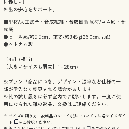
に優しい!
外出の安心をサポート。
■甲材/人工皮革・合成繊維・合成樹脂 底材/ゴム底・合
成底
●ヒール高/約5.5cm、重さ/約345g(26.0cm片足)
●ベトナム製
【4E】(相当)
【大きいサイズも展開】(～28cm)
※ブランド商品につき、デザイン・混率など仕様の一
部が予告なく変更される場合があります
※靴の試し履きは必ず室内でお願いします。一度ご使
用になられた靴の返品、交換はご遠慮ください。
※ サイズの測り方、衣料品のヌード寸法については
共通サイズガイ
ド
をご確認ください。
※ 返品などサービスについては
ご利用ガイド
をご確認くださ