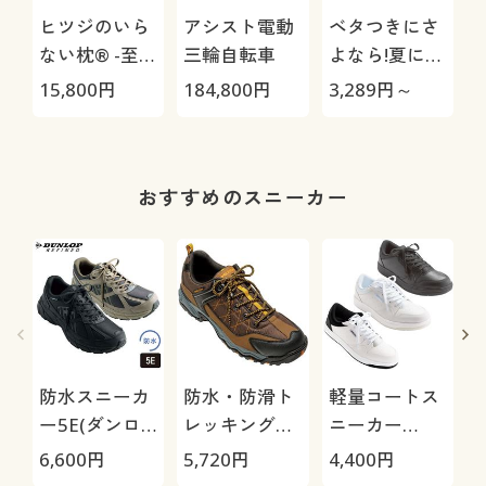
ヒツジのいら
アシスト電動
ベタつきにさ
ない枕® -至
三輪自転車
よなら!夏に心
極-
地いい爽やか
15,800
円
184,800
円
3,289
円～
3
前開きサッカ
ーパジャマ(綿
100%)(半袖)
おすすめのスニーカー
防水スニーカ
防水・防滑ト
軽量コートス
ー5E(ダンロ
レッキングシ
ニーカー
ップリファイ
ューズ4E(ウ
3E(ウィンブ
6,600
円
5,720
円
4,400
円
8
ンド)
ィンブルド
ルドン)