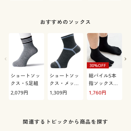
ン)MO46WS
グ
おすすめのソックス
30%OFF
ショートソッ
ショートソッ
総パイル5本
クス・5足組
クス・メッシ
指ソックス・
ュ3足組(吸汗
2足組
2,079
円
1,309
円
1,760
円
1
速乾・抗菌防
臭)
関連するトピックから商品を探す