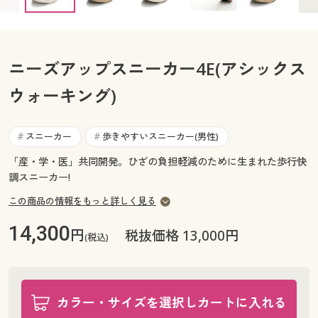
28cm ○ 在庫わずか
カタログ無料プレゼント
マイページ
会員メニュー
閲覧履歴
ニーズアップスニーカー4E(アシックス
マイページ
ウォーキング)
お気に入り
閲覧履歴
スニーカー
歩きやすいスニーカー(男性)
サポート
#
#
お気に入り
「産・学・医」共同開発。ひざの負担軽減のために生まれた歩行快
ご利用ガイド
調スニーカー!
サポート
この商品の情報をもっと詳しく見る
よくある質問とお問い合わせ
ご利用ガイド
14,300
円
税抜価格 13,000円
(税込)
よくある質問とお問い合わせ
カラー・サイズを選択しカートに入れる