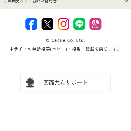
ご利用ガイド・お問い合わせ
特定商取引法に基づく表示
古物営業法に基づく表示
カタログ・チラシからのご注
デジタルカタログ
ご注文は
お届けは
文
著作権・商標について
会社案内
交換・返品は
お支払は
カタログ無料プレゼント
特集一覧
© Cecile Co.,Ltd.
会員登録・お客様情報変更に
お客様番号・パスワードをお
本サイトの無断複写(コピー)・複製・転載を禁じます。
プレゼント＆キャンペーン
サイトマップ
ついて
忘れの場合
サイズガイド
よくある質問とお問い合わせ
画面共有サポート