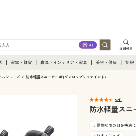
詳細検索
ズ
家電・雑貨
寝具・インテリア・家具
美容・健康
制服
て
ズ通販すべて
家電・雑貨すべて
寝具・インテリア・家具通販すべて
美容・健康通販すべ
制服
アルシューズ
防水軽量スニーカー4E(ダンロップリファインド)
ズファッション
家電
家具・収納
美容・健康・サプリ
制服
52件
ズ下着
キッチン・雑貨・日用品
寝具・ベッド
ジュ
防水軽量スニー
着
カーテン・ラグ・ファブリック
憂鬱な雨の日を快適に
#
防水・はっ水
#