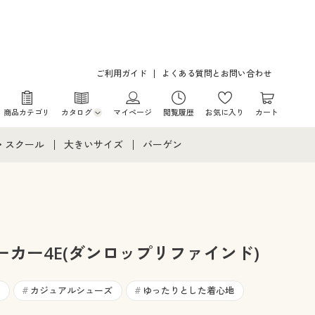
ご利用ガイド
よくある質問とお問い合わせ
商品カテゴリ
カタログ
マイページ
閲覧履歴
お気に入り
カート
カタログ・チラシからのご注文
・スクール
大きいサイズ
バーゲン
デジタルカタログ
て
・スクールすべて
大きいサイズ通販すべて
バーゲンセール
カタログ無料プレゼント
メント
・学生服
大きいサイズ レディース服
シークレットセール
ニア・ティーンズ下着
大きいサイズ レディース下着
カー4E(ダンロップリファインド)
大きいサイズ メンズ
カジュアルシューズ
ゆったりとした着心地
#
#