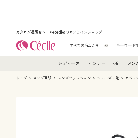
カタログ通販セシール(cecile)のオンラインショップ
レディース
インナー・下着
メン
レディース通販すべて
インナー・下着通販すべ
メン
トップ
メンズ通販
メンズファッション
シューズ・靴
カジュ
レディースファッション
女性下着
メン
女性下着
メンズ下着
メン
ジュニア・ティーンズ下