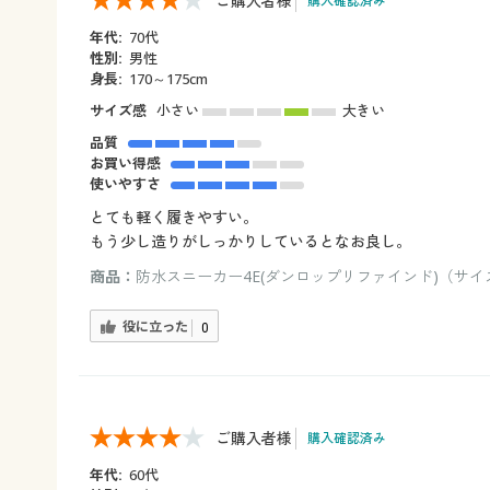
ご購入者様
購入確認済み
年代:
70代
性別:
男性
身長:
170～175cm
サイズ感
小さい
大きい
品質
お買い得感
使いやすさ
とても軽く履きやすい。
もう少し造りがしっかりしているとなお良し。
商品：
防水スニーカー4E(ダンロップリファインド)（サイズ
役に立った
0
ご購入者様
購入確認済み
年代:
60代