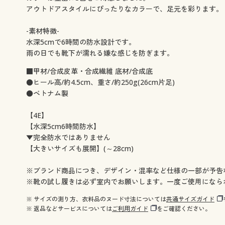
アウトドアスタイルにぴったりなカラーで、足元を彩ります。
-素材特徴-
水深5cmで6時間の防水設計です。
雨の日でも靴下が濡れる嫌な感じを防ぎます。
■甲材/合成皮革・合成繊維 底材/合成底
●ヒール高/約4.5cm、重さ/約250g(26cm片足)
●ベトナム製
【4E】
【水深5cm6時間防水】
▼完全防水ではありません
【大きいサイズも展開】(～28cm)
※ブランド商品につき、デザイン・混率など仕様の一部が予告
※靴の試し履きは必ず室内でお願いします。一度ご使用になら
※ サイズの測り方、衣料品のヌード寸法については
共通サイズガイド
※ 返品などサービスについては
ご利用ガイド
をご確認ください。