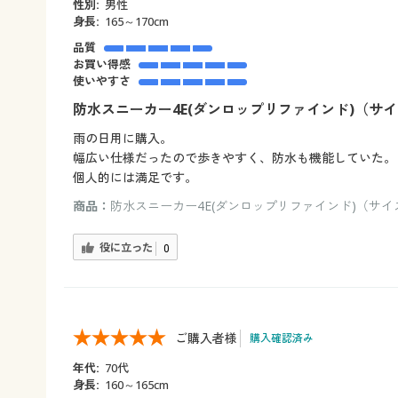
性別:
男性
身長:
165～170cm
品質
お買い得感
使いやすさ
防水スニーカー4E(ダンロップリファインド)（サイズ
雨の日用に購入。
幅広い仕様だったので歩きやすく、防水も機能していた。
個人的には満足です。
商品：
防水スニーカー4E(ダンロップリファインド)（サイズ：
役に立った
0
ご購入者様
購入確認済み
年代:
70代
身長:
160～165cm